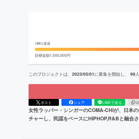
188
%達成
目標金額
1,000,000
円
このプロジェクトは、
2023/05/01
に募集を開始し、
99
ポスト
シェア
LINEで送る
U
女性ラッパー・シンガーのCOMA-CHIが、日
チャーし、民謡をベースにHIPHOP,R&Bと