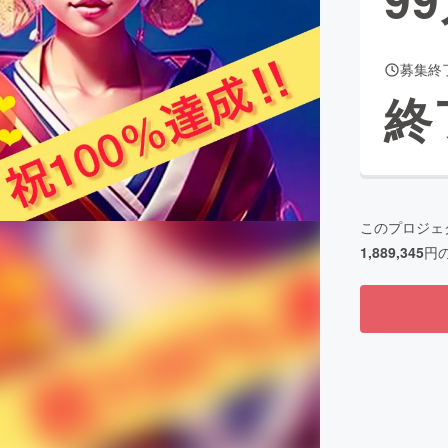
募集終
CAMPFIRE for Social Good
CAMPFIRE Creation
終
CAMPFIREふるさと納税
machi-ya
コミュニティ
このプロジェ
1,889,345
円