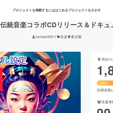
プロジェクトを掲載するには
はじめる
プロジェクトをさがす
日本の伝統音楽コラボCDリリース＆ドキ
comachi0511
音楽
東京都
注目のリターン
注目の新着プロジェクト
募集終了が近いプロジェクト
も
現在の
音楽
舞台・パフォーマンス
1,
ゲーム・サービス開発
フード・飲食店
188%
書籍・雑誌出版
アニメ・漫画
目標金額は1
支援者
チャレンジ
ビューティー・ヘルスケ
99