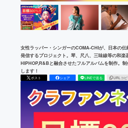
女性ラッパー・シンガーのCOMA-CHIが、日本の
発信するプロジェクト。琴、尺八、三味線等の和楽
HIPHOP,R&Bと融合させたフルアルバムを制作
します！
ポスト
シェア
LINEで送る
URLコ