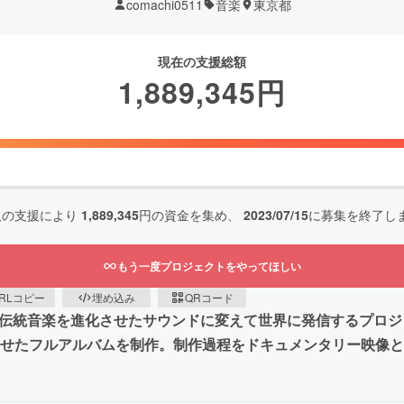
comachi0511
音楽
東京都
現在の支援総額
1,889,345
円
人の支援により
1,889,345
円の資金を集め、
2023/07/15
に募集を終了し
もう一度プロジェクトをやってほしい
RLコピー
埋め込み
QRコード
本の伝統音楽を進化させたサウンドに変えて世界に発信するプロ
融合させたフルアルバムを制作。制作過程をドキュメンタリー映像