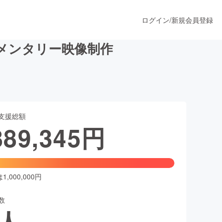
ログイン
/
新規会員登録
ュメンタリー映像制作
うすぐ公開されます
支援総額
プロダクト
889,345
円
ファッション
スポーツ
,000,000円
数
ア
ソーシャルグッド
人