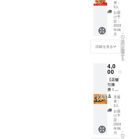
る4種の
ものま
い。 ・
者：
唐揚げ
たはス
有効期
3人
7〜8人
マホ画
限 ：
お届
分★ 株
面を引
2023年
け予
式会社
き換え
定：
6月30日
アン
2023
時にご
・引換
年06
フィ自
提示く
可能
こ
月
慢の
ださ
の
日：毎
リ
「味付
い。 ＊
タ
週 月
ー
けもも
薩摩川
ン
～木
詳細を見る
を
肉の唐
内市中
選
１０：
択
揚げ
郷にあ
す
００～
る
（冷
る店舗
１６：
4,0
凍）」
に取り
００ ・
オーブ
00
に来ら
場
円
ンやレ
れる方
所
【店舗
ンジで
のみご
：鹿
引換
の温め
購入く
児島県
券！】
でもお
ださ
薩摩川
★4種の
いしく
い。 ・
内市中
支援
唐揚げ
いただ
有効期
郷1丁目
者：
詰め合
けます
限 ：
3人
3－10
わせ
＾＾ 2
2023年
お届
（３～
度揚げ
6月30日
け予
４人分
の前の
定：
・引換
株式
×4種）
2023
段階で
可能
会社ア
年06
★ 店舗
冷凍し
日：毎
ン
こ
月
でお受
ている
の
週 月
フィ
リ
け取り