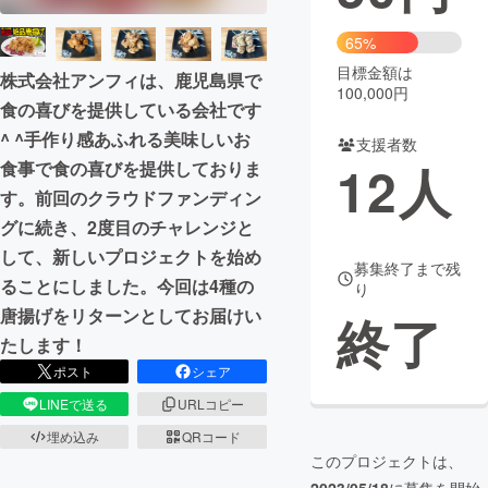
まちづくり・地域活性化
65%
目標金額は
株式会社アンフィは、鹿児島県で
100,000円
食の喜びを提供している会社です︎
CAMPFIRE for Social Good
CAMPFIRE Creation
^ ^手作り感あふれる美味しいお
CAMPFIREふるさと納税
machi-ya
コミュニティ
支援者数
12
人
食事で食の喜びを提供しておりま
す。前回のクラウドファンディン
グに続き、2度目のチャレンジと
して、新しいプロジェクトを始め
募集終了まで残
ることにしました。今回は4種の
り
唐揚げをリターンとしてお届けい
終了
たします！
ポスト
シェア
LINEで送る
URLコピー
埋め込み
QRコード
このプロジェクトは、