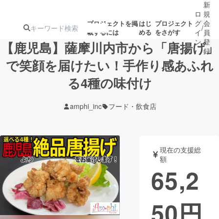
新
ロ
規
グ
会
プロジェクトを掲
はじ
プロジェクト
/
載するには
める
をさがす
イ
員
ン
登
【鹿児島】薩摩川内市から「唐揚げ」
録
で笑顔を届けたい！手作り感あふれ
る4種の味付け
人気のプロ
注目のリ
注目の新着プロ
募集終了が近いプ
もうすぐ公開
ジェクト
ターン
ジェクト
ロジェクト
されます
amphi_inc
フード・飲食店
アート・写真
音楽
現在の支援総
テクノロジー・ガジェット
ゲーム・サ
額
65,2
映像・映画
書籍・雑誌
50
円
ビジネス・起業
チャレンジ