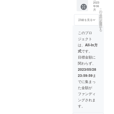
になり
の前の
希望の
わせ（1
2023
でもお
セット
ます。
段階で
味をお
年06
～2人分
いしく
です。
株式
＊賞味
冷凍し
こ
選びく
月
×4種）
いただ
の
『赤
会社ア
期限：
ている
リ
ださ
★ 毎月
けます
タ
辛』：
ン
製造日
ので”揚
ー
い。
15日
＾＾ 2
ン
豆板醤
詳細を見る
フィ
より2か
げなお
を
『赤
計4回届
度揚げ
選
でピ
セント
月
し”をし
択
辛』：
きま
の前の
す
リッと
ラル
ていた
る
豆板醤
す！ ＊
段階で
辛い唐
このプロ
キッチ
だくと
でピ
初回発
冷凍し
揚げ
ン ＊受
より一
リッと
ジェクト
送日:6
ている
『黒
け取り
層おい
辛い唐
月15日
ので”揚
辛』：
は、
All-In方
に来る
しくお
揚げ
株式会
げなお
黒胡椒
ことが
召し上
『黒
式
です。
社アン
し”をし
でピ
難しい
がりい
辛』：
フィ自
ていた
リッと
目標金額に
場合は
ただけ
黒胡椒
慢の
だくと
辛い唐
配送可
ます♪ 4
でピ
関わらず、
「味付
より一
揚げ
能で
種類の
リッと
けもも
層おい
『
2023/05/28
す。
味付け
辛い唐
肉の唐
しくお
塩 』
（別途
からご
揚げ
23:59:59
ま
揚げ
召し上
：あっ
送料を
希望の
『
（冷
がりい
さり&後
でに集まっ
いただ
味をお
塩 』
凍）」
ただけ
を引く
きま
選びく
：あっ
た金額が
オーブ
ます♪ 4
塩味の
す） 株
ださ
さり&後
ンやレ
種類唐
唐揚げ
ファンディ
式会社
い。
を引く
ンジで
揚げの
『のり
アン
『赤
塩味の
ングされま
の温め
詰め合
塩』：
フィ自
辛』：
唐揚げ
でもお
わせ
風味豊
す。
慢の
豆板醤
『のり
いしく
セット
かな青
「味付
でピ
塩』：
いただ
です。
のり入
けもも