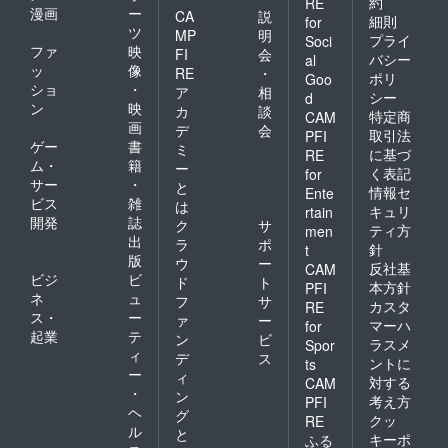
約
RE
漫画
ー
CA
説
細則
for
ツ
MP
明
プライ
Soci
ファ
映
FI
会
バシー
al
ッ
像
RE
・
ポリ
Goo
ショ
・
ア
相
シー
d
ン
映
カ
談
特定商
CAM
画
デ
会
取引法
PFI
ゲー
書
ミ
に基づ
RE
ム・
籍
ー
く表記
for
サー
・
と
情報セ
Ente
ビス
雑
は
キュリ
rtain
開発
誌
ク
サ
ティ方
men
出
ラ
ポ
針
t
版
ウ
ー
反社基
CAM
ビジ
ビ
ド
ト
本方針
PFI
ネ
ュ
フ
サ
カスタ
RE
ス・
ー
ァ
ー
マーハ
for
起業
テ
ン
ビ
ラスメ
Spor
ィ
デ
ス
ントに
ts
ー
ィ
対する
CAM
・
ン
考え方
PFI
ヘ
グ
クッ
RE
ル
と
キーポ
ふる