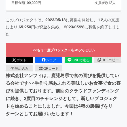
目標金額
100,000
円
支援者数
12
人
このプロジェクトは、
2023/05/18
に募集を開始し、
12
人の支援
により
65,250
円の資金を集め、
2023/05/28
に募集を終了しまし
た
もう一度プロジェクトをやってほしい
ポスト
シェア
LINEで送る
URLコピー
埋め込み
QRコード
株式会社アンフィは、鹿児島県で食の喜びを提供してい
る会社です︎^ ^手作り感あふれる美味しいお食事で食の喜
びを提供しております。前回のクラウドファンディング
に続き、2度目のチャレンジとして、新しいプロジェク
トを始めることにしました。今回は4種の唐揚げをリ
ターンとしてお届けいたします！