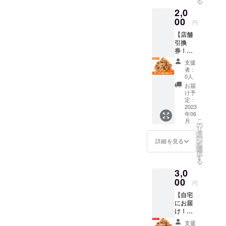
る
にて引
2,0
換券の
画像を
00
円
お送り
【店舗
いたし
引換
ます。
券！】
プリン
★選べ
トアウ
支援
る4種の
トした
者：
唐揚げ7
ものま
0人
～8人分
たはス
お届
★ 店舗
マホ画
け予
でお受
面を引
定：
け取り
2023
き換え
年06
いただ
時にご
こ
月
けるリ
提示く
の
リ
ターン
ださ
タ
ー
です。
い。 ＊
ン
詳細を見る
を
メール
薩摩川
選
択
にて引
内市中
す
る
換券の
郷にあ
3,0
画像を
る店舗
お送り
00
に取り
円
いたし
に来ら
【自宅
ます。
れる方
にお届
プリン
のみご
け！】
トアウ
購入く
★選べ
トした
ださ
支援