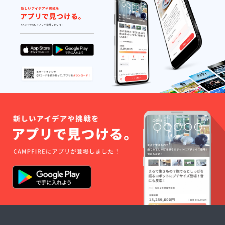
ど×4
を引く
種） ＊
塩味の
税込
唐揚げ
み・送
『のり
料込み
塩』：
の金額
風味豊
になり
かな青
ます。
のり入
＊賞味
り唐揚
期限：
げ ＊内
製造日
容量：
より2か
（約420
月
ｇ14個
ほど）
＊税込
みの金
額にな
りま
す。 ＊
賞味期
限：製
造日よ
り2か月