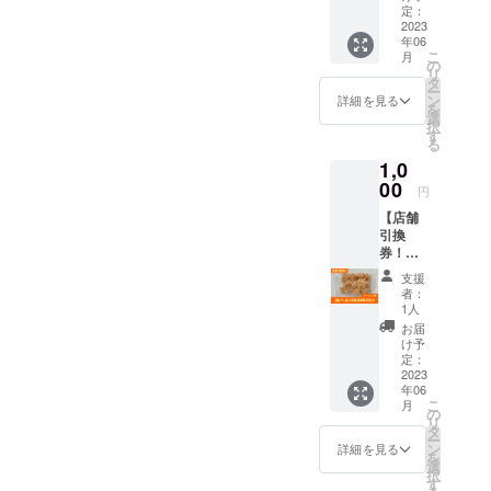
レシピ
定：
を5品分
2023
年06
メール
こ
月
でお送
の
リ
りいた
タ
ー
しま
ン
詳細を見る
を
す。 ・
選
択
ジャー
す
る
ジャー
1,0
麺 ・ね
ぎ塩蒸
00
円
し鶏 ・
【店舗
ぶり大
引換
根 ・す
券！】
き煮 ・
★選べ
チキン
支援
る4種の
のトマ
者：
唐揚げ
ト煮
1人
３～４
お届
人分★
け予
店舗で
定：
お受け
2023
年06
取りい
こ
月
ただけ
の
リ
るリ
タ
ー
ターン
ン
詳細を見る
を
です。
選
択
メール
す