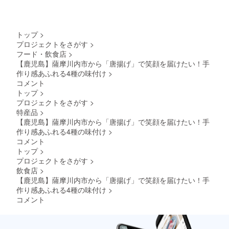
＊税込
でピ
容量：
ただけ
みの金
リッと
（約820
ます♪ 4
額にな
辛い唐
ｇ28個
種類の
りま
揚げ
ほど×4
味付け
トップ
>
す。 ＊
『黒
種） ＊
からご
賞味期
プロジェクトをさがす
>
辛』：
税込
希望の
限：製
フード・飲食店
>
黒胡椒
み・送
味をお
造日よ
でピ
【鹿児島】薩摩川内市から「唐揚げ」で笑顔を届けたい！手
料込み
選びく
り2か月
リッと
の金額
作り感あふれる4種の味付け
>
ださ
辛い唐
になり
い。
コメント
揚げ
ます。
『赤
トップ
>
『
＊賞味
辛』：
プロジェクトをさがす
>
塩 』
期限：
豆板醤
特産品
>
：あっ
製造日
でピ
さり&後
より2か
【鹿児島】薩摩川内市から「唐揚げ」で笑顔を届けたい！手
リッと
を引く
月
作り感あふれる4種の味付け
>
辛い唐
塩味の
揚げ
コメント
唐揚げ
『黒
トップ
>
『のり
辛』：
プロジェクトをさがす
>
塩』：
黒胡椒
風味豊
飲食店
>
でピ
かな青
【鹿児島】薩摩川内市から「唐揚げ」で笑顔を届けたい！手
リッと
のり入
辛い唐
作り感あふれる4種の味付け
>
り唐揚
揚げ
コメント
げ ＊内
『
容量：
塩 』
（約210
：あっ
ｇ7個ほ
さり&後