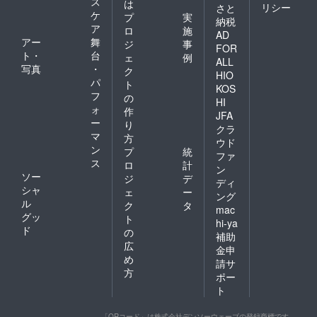
ス
は
リシー
さと
ケ
プ
実
納税
ア
ロ
施
AD
アー
舞
ジ
事
FOR
ト・
台
ェ
例
ALL
写真
・
ク
HIO
パ
ト
KOS
フ
の
HI
ォ
作
JFA
ー
り
クラ
マ
方
ウド
ン
プ
統
ファ
ス
ロ
計
ン
ソー
ジ
デ
ディ
シャ
ェ
ー
ング
ル
ク
タ
mac
グッ
ト
hi-ya
ド
の
補助
広
金申
め
請サ
方
ポー
ト
「QRコード」は株式会社デンソーウェーブの登録商標です。