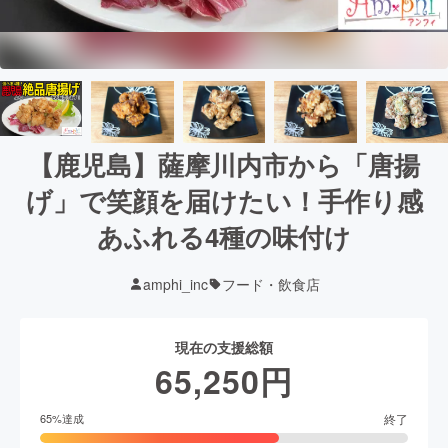
【鹿児島】薩摩川内市から「唐揚
げ」で笑顔を届けたい！手作り感
あふれる4種の味付け
amphi_inc
フード・飲食店
現在の支援総額
65,250
円
終了
65
%達成