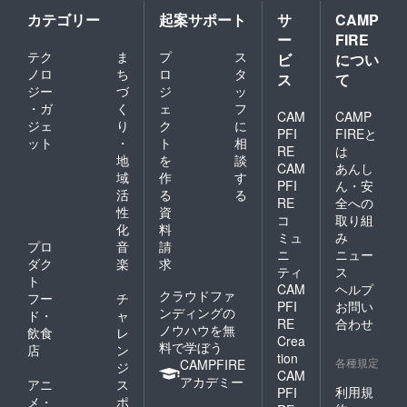
カテゴリー
起案サポート
サ
CAMP
ー
FIRE
テク
ま
プ
ス
ビ
につい
ノロ
ち
ロ
タ
ス
て
ジー
づ
ジ
ッ
・ガ
く
ェ
フ
CAM
CAMP
ジェ
り
ク
に
PFI
FIREと
ット
・
ト
相
RE
は
地
を
談
CAM
あんし
域
作
す
PFI
ん・安
活
る
る
RE
全への
性
資
コ
取り組
化
料
ミュ
み
プロ
音
請
ニ
ニュー
ダク
楽
求
ティ
ス
ト
CAM
ヘルプ
クラウドファ
フー
チ
PFI
お問い
ンディングの
ド・
ャ
RE
合わせ
ノウハウを無
飲食
レ
Crea
料で学ぼう
店
ン
tion
各種規定
CAMPFIRE
ジ
CAM
アカデミー
アニ
ス
利用規
PFI
メ・
ポ