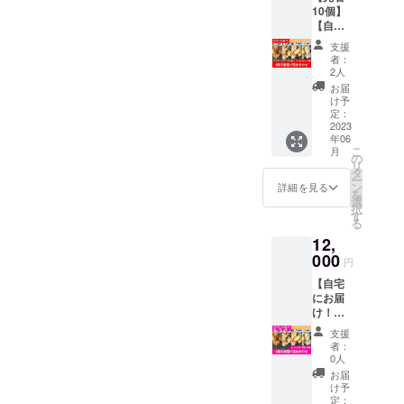
辛』：
配送可
ンやレ
10個】
ンジで
に来ら
黒胡椒
能で
ンジで
【自宅
の温め
れる方
でピ
す。
の温め
にお届
でもお
のみご
リッと
（別途
支援
でもお
け！】
いしく
購入く
辛い唐
者：
送料を
いしく
★4種の
いただ
ださ
2人
揚げ
いただ
いただ
唐揚げ
けます
い。 ・
『
お届
きま
けます
詰め合
＾＾ 2
有効期
け予
塩 』
す） 株
＾＾ 2
わせ（7
度揚げ
定：
限 ：
：あっ
式会社
度揚げ
～8人分
2023
の前の
2023年
さり&後
アン
の前の
年06
×4種）
段階で
6月30日
を引く
フィ自
段階で
こ
月
★ 株式
冷凍し
の
・引換
塩味の
慢の
冷凍し
リ
会社ア
ている
タ
可能
唐揚げ
「味付
ている
ー
ンフィ
ので”揚
ン
日：毎
詳細を見る
『のり
けもも
ので”揚
を
自慢の
げなお
選
週 月
塩』：
肉の唐
げなお
択
「味付
し”をし
す
～木
風味豊
揚げ
し”をし
る
けもも
ていた
１０：
かな青
（冷
ていた
12,
肉の唐
だくと
００～
のり入
凍）」
だくと
揚げ
000
より一
１６：
り唐揚
円
オーブ
より一
（冷
層おい
００ ・
げ ＊内
ンやレ
層おい
【自宅
凍）」
しくお
場
容量：
ンジで
しくお
にお届
たっぷ
召し上
所
（約850
の温め
召し上
け！定
り1ｋｇ
がりい
：鹿
ｇ28個
でもお
がりい
期便（4
×4種
ただけ
児島県
ほど）
支援
いしく
ただけ
か月
計4㎏！
ます♪ 4
薩摩川
者：
＊税込
いただ
ます♪ 4
分】
オーブ
種類唐
0人
内市中
み・送
けます
種類の
★4種の
ンやレ
揚げの
郷1丁目
お届
料込み
＾＾ 2
味付け
唐揚げ
ンジで
詰め合
け予
3－10
の金額
度揚げ
からご
詰め合
の温め
定：
わせ