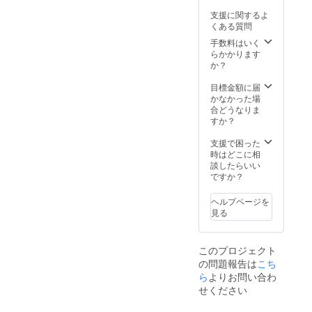
リッと
風味豊
けます
『赤
り唐揚
肉の唐
辛い唐
支援に関するよ
かな青
＾＾ 2
辛』：
げ ＊内
揚げ
揚げ
くある質問
のり入
度揚げ
豆板醤
容量：
（冷
『黒
り唐揚
の前の
でピ
手数料はいく
（約420
凍）」
辛』：
げ ＊内
段階で
リッと
らかかります
ｇ14個
オーブ
黒胡椒
容量：
冷凍し
辛い唐
か？
ほど×4
ンやレ
でピ
（約420
ている
揚げ
種） ＊
ンジで
リッと
ｇ14個
ので”揚
『黒
目標金額に届
税込
の温め
辛い唐
ほど）
げなお
辛』：
かなかった場
み・送
でもお
揚げ
＊税込
し”をし
黒胡椒
合どうなりま
料込み
いしく
『
みの金
ていた
でピ
すか？
の金額
いただ
塩 』
額にな
だくと
リッと
になり
けます
：あっ
りま
より一
辛い唐
支援で困った
ます。
＾＾ 2
さり&後
す。 ＊
層おい
揚げ
時はどこに相
＊賞味
度揚げ
を引く
賞味期
しくお
『
談したらいい
期限：
の前の
塩味の
限：製
召し上
塩 』
ですか？
製造日
段階で
唐揚げ
造日よ
がりい
：あっ
より2か
冷凍し
『のり
り2か月
ただけ
さり&後
月
ている
ヘルプページを
塩』：
ます♪ 4
を引く
ので”揚
見る
風味豊
種類唐
塩味の
げなお
かな青
揚げの
唐揚げ
し”をし
のり入
詰め合
『のり
ていた
り唐揚
このプロジェクト
わせ
塩』：
だくと
げ ＊内
の問題報告は
こち
セット
風味豊
より一
容量：
です。
ら
よりお問い合わ
かな青
層おい
（約850
『赤
のり入
せください
しくお
ｇ28個
辛』：
り唐揚
召し上
ほど）
豆板醤
げ ＊内
がりい