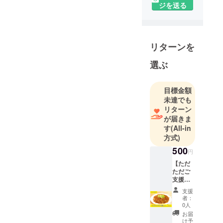
ジを送る
リターンを
選ぶ
目標金額
未達でも
リターン
が届きま
す
(All-in
方式)
500
円
【ただ
ただご
支援し
ていた
支援
だける
者：
方向け
0人
m(_
お届
_)m】
け予