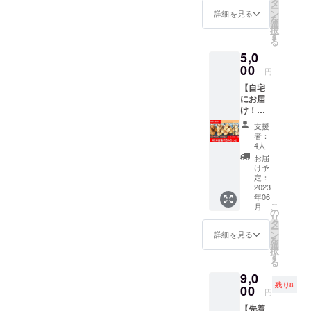
ので”揚
タ
～木
セント
ー
いただ
げなお
ン
１０：
詳細を見る
ラル
を
けるリ
し”をし
選
００～
キッチ
択
ターン
ていた
す
１６：
ン ＊受
る
です。
だくと
００ ・
け取り
5,0
メール
より一
場
に来る
にて引
00
層おい
所
ことが
円
換券の
しくお
：鹿
難しい
【自宅
画像を
召し上
児島県
場合は
にお届
お送り
がりい
薩摩川
配送可
け！】
いたし
ただけ
内市中
能で
★4種の
ます。
ます♪ 4
郷1丁目
す。
支援
唐揚げ
プリン
種類の
3－10
者：
（別途
詰め合
トアウ
味付け
4人
送料を
わせ（3
トした
からご
お届
いただ
～4人分
ものま
希望の
け予
株式
きま
×4種）
たはス
定：
味をお
会社ア
す） 株
★ 株式
2023
マホ画
選びく
ン
式会社
年06
会社ア
面を引
ださ
フィ
アン
こ
月
ンフィ
き換え
の
い。
セント
フィ自
リ
自慢の
時にご
タ
『赤
ラル
慢の
ー
「味付
提示く
ン
辛』：
詳細を見る
キッチ
「味付
を
けもも
ださ
選
豆板醤
ン ＊受
けもも
択
肉の唐
い。 ＊
す
でピ
け取り
肉の唐
る
揚げ
薩摩川
リッと
に来る
揚げ
9,0
（冷
内市中
辛い唐
ことが
（冷
残り8
凍）」
00
郷にあ
揚げ
難しい
円
凍）」
オーブ
る店舗
『黒
場合は
オーブ
【先着
ンやレ
に取り