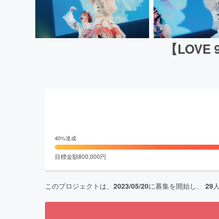
【LOVE
40
%達成
目標金額
800,000
円
このプロジェクトは、
2023/05/20
に募集を開始し、
29