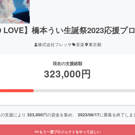
 9 LOVE】橋本うい生誕祭2023応援
株式会社フレッサ
音楽
東京都
現在の支援総額
323,000
円
人の支援により
323,000
円の資金を集め、
2023/06/17
に募集を終了しま
もう一度プロジェクトをやってほしい