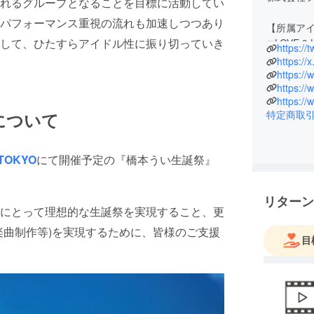
れるグループとなることを目標に活動してい
パフォーマンス重視の流れも加速しつつあり
【所属ア
して、ひたすらアイドル性に振り切っていき
◼︎LOVE 9 
https://
https:/
https://
https://
特定商取
について
TOKYO
にて開催予定の『橋本うい生誕祭』
リターン
にとって理想的な生誕祭を実現すること、更
楽曲制作等)を実現するために、皆様のご支援
目