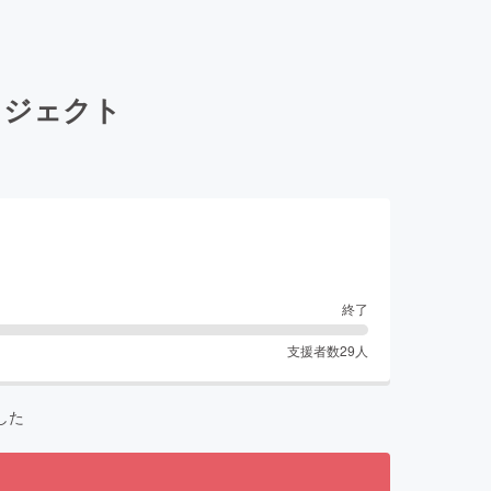
プロジェクト
終了
支援者数
29
人
した