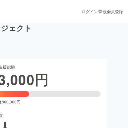
ログイン
/
新規会員登録
プロジェクト
うすぐ公開されます
支援総額
プロダクト
3,000
円
ファッション
スポーツ
00,000円
数
ア
ソーシャルグッド
人