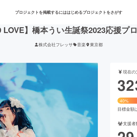
プロジェクトを掲載するには
はじめる
プロジェクトをさがす
 9 LOVE】橋本うい生誕祭2023応援
株式会社フレッサ
音楽
東京都
注目のリターン
注目の新着プロジェクト
募集終了が近いプロジェクト
も
現在の
音楽
舞台・パフォーマンス
32
ゲーム・サービス開発
フード・飲食店
40%
書籍・雑誌出版
アニメ・漫画
目標金額は8
支援者
チャレンジ
ビューティー・ヘルスケ
29