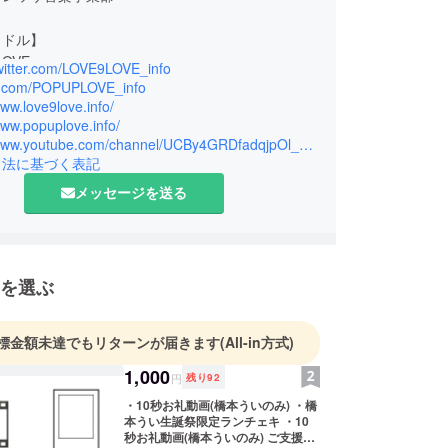
イドル】
LOVE
twitter.com/LOVE9LOVE_info
/x.com/POPUPLOVE_info
www.love9love.info/
www.popuplove.info/
https://www.youtube.com/channel/UCBy4GRDfadqjpOl_r6CL1Dw
引法に基づく表記
メッセージを送る
を選ぶ
標金額未達でもリターンが届きます
(All-in方式)
1,000
円
残り
92
・10秒お礼動画(橋本ういのみ) ・橋
本うい生誕祭限定ランチェキ ・10
秒お礼動画(橋本ういのみ) ご支援く