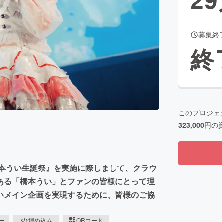
募集終
CAMPFIRE for Social Good
CAMPFIRE Creation
終
CAMPFIREふるさと納税
machi-ya
コミュニティ
このプロジェ
323,000
円の
て『橋本うい生誕祭』を実施に際しまして、クラウ
ある「橋本うい」とファンの皆様にとって理
いメイン企画を実現するために、皆様のご協
ピー
埋め込み
QRコード