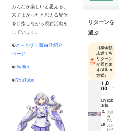
IRIAMで配信
みんなが楽しいと思える、
しながら
VTuber準備
来てよかったと思える配信
中‼️
リターンを
を目指しながら現在活動を
しています。
選ぶ
☆IRIAM☆
https://web.ir
☯
さ～かす！藤白澪紹介
iam.app/s/us
目標金額
er/p0aDObE
ページ
未達でも
リターン
k8g
が届きま
☆YouTube
☯
Twitter
す
(All-in
☆
方式)
http://youtub
☯
YouTube
1,0
e.com/@fuji_
00
円
hakurei
・
☆twitch☆
LIVE2D
http://twitch.t
お披露
目配信
v/fuji_hakure
支援
＆動画
者：
i
内でお
2人
名前の
お届
記載&お
け予