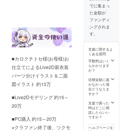
ザイ
ン・
て掲載
グ開始
ン:1種
でに集まっ
ファミ
備考に
後にご
類 ※4 新
た金額が
リー
掲載さ
依頼す
衣装ア
マー
れたい
る予定
クスタ
ファンディ
ト・
お名前
プリン
数量:1
ングされま
ローソ
をご記
ト代は
個 商品
ン・ポ
載くだ
支援者
サイズ:
す。
プラグ
さい
様のご
70mm
ループ
（ニッ
負担と
予定 素
ネット
クネー
なりま
材等: ア
支援に関するよ
プリン
ム可、
す ※3 缶
クリル
くある質問
ト番号
公序良
バッチ
デザイ
■カロクチトセ様(お母様)お
配布方
俗に反
数量:1
手数料はいく
ン:1種
法：
するも
個 商品
らかかります
類 台
仕立てによるLive2D新衣装
メール
のは不
サイズ:
か？
座→ス
にてご
可） ※2
38mm
パーツ分けイラスト＆二面
ター型
連絡 デ
ネット
予定 素
目標金額に届
のマッ
ザイン
プリン
図イラスト 約13万
材等: 円
かなかった場
ドパー
はクラ
ト(L版)
形クリ
合どうなりま
プルor
ウド
対応コ
ア/安全
すか？
クリ
■Live2Dモデリング 約15～
ファン
ンビ
ピン デ
ア
ディン
ニ：セ
ザイ
支援で困った
20万
グ開始
ブンイ
ン:1種
時はどこに相
後にご
レブ
類 ※4 新
談したらいい
依頼す
ン・
衣装ア
ですか？
■PC購入 約15～20万
る予定
ファミ
クスタ
プリン
リー
数量:1
※クラファン終了後、ツクモ
ヘルプページを
ト代は
マー
個 商品