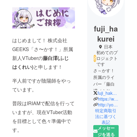
fuji_ha
kurei
はじめまして！ 株式会社
日本
GEEKS「さ〜かす！」所属
初めてのプ
新人VTuberの
藤白澪(ふじ
ロジェクト
です
はくれい)
と申します！
さ～かす！
所属のライ
半人前ですが陰陽師をやっ
バー「藤白
ています。
澪（ふじ は
fuji_hakurei
くれい）」
https://web.iriam.app/s/user/p0aDObEk8g
普段はIRIAMで配信を行って
と申しま
http://youtube.com/@fuji_hakurei
特定商取引
す！
いますが、現在VTuber活動
法に基づく
半人前です
を目標として色々準備中で
表記
が陰陽師
メッセー
す。
やってます☯️
ジを送る