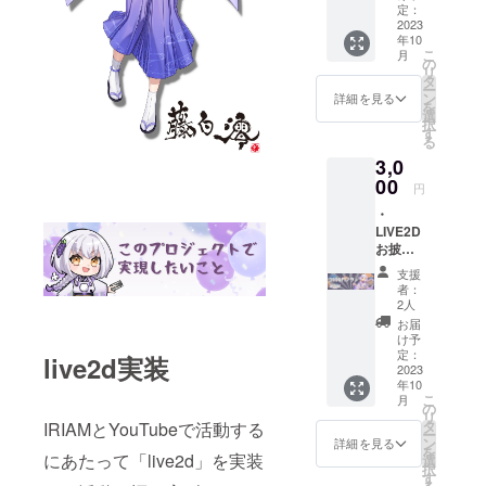
名前呼
定：
び ※配
2023
年10
信＆
こ
月
アーカ
の
リ
イブ動
タ
ー
画にて
ン
詳細を見る
を
掲載 備
選
択
考に掲
す
る
載され
3,0
たいお
名前を
00
円
ご記載
・
くださ
LIVE2D
い。
お披露
（ニッ
目配信
クネー
支援
＆動画
ム可、
者：
内でお
公序良
2人
名前の
俗に反
お届
記載&お
するも
け予
名前呼
のは不
定：
live2d実装
び ・
2023
可）
年10
ネット
こ
月
プリン
の
リ
ト ※1配
タ
IRIAMとYouTubeで活動する
ー
信＆
ン
詳細を見る
を
アーカ
にあたって「live2d」を実装
選
択
イブ動
す