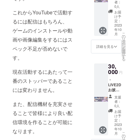
＆動画
載くだ
マー
者：
内でお
さい
ト・
0人
名前の
（ニッ
ローソ
これからYouTubeで活動す
お届
記載&お
クネー
ン・ポ
け予
名前呼
るには配信はもちろん、
ム可、
定：
プラグ
び ・
2023
公序良
ループ
年10
ゲームのインストールや動
ネット
俗に反
ネット
こ
月
プリン
するも
の
プリン
リ
画や画像編集をするにはス
ト ・缶
のは不
タ
ト番号
ー
バッチ
可） ※2
ン
配布方
詳細を見る
ペック不足が否めないで
を
・新衣
ネット
選
法：
択
装アク
プリン
す
メール
す。
る
スタ ※1
ト(L版)
にてご
30,
配信＆
対応コ
連絡 デ
アーカ
000
ンビ
現在活動するにあたって一
ザイン
円
イブ動
ニ：セ
はクラ
・
番のストッパーであること
画にて
ブンイ
ウド
LIVE2D
掲載 備
レブ
ファン
には変わりません。
お披露
考に掲
ン・
ディン
目配信
載され
ファミ
グ開始
支援
＆動画
たいお
リー
後にご
者：
また、配信機材を充実させ
内でお
名前を
マー
0人
依頼す
名前の
ご記載
ト・
る予定
お届
ることで皆様により良い配
記載&お
くださ
ローソ
け予
プリン
名前呼
い
定：
ン・ポ
信環境を作ることが可能に
ト代は
び ・
2023
（ニッ
プラグ
支援者
年10
ネット
クネー
なります。
ループ
様のご
こ
月
プリン
ム可、
の
ネット
負担と
リ
ト ・缶