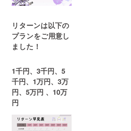
インは
のマッ
クラウ
ドパー
ドファ
プルor
ンディ
クリ
ング開
ア ※5
リターンは以下の
始後に
ハンカ
ご依頼
チ 数
プランをご用意し
する予
量:1個
定 ※6 式
商品サ
ました！
神君箸
イズ:
置き 数
200mm
量:1個
×200m
商品サ
m 予定
イズ:
素材等:
1千円、3千円、5
50x50
ポリエ
mm以
ステ
内 予定
ル
千円、1万円、3万
素材等:
85%
アクリ
アクリ
円、5万円 、10万
ル デザ
ル
イン:1
15% デ
円
種類 デ
ザイ
ザイン
ン:1種
はクラ
類 デザ
ウド
インは
ファン
クラウ
ディン
ドファ
グ開始
ンディ