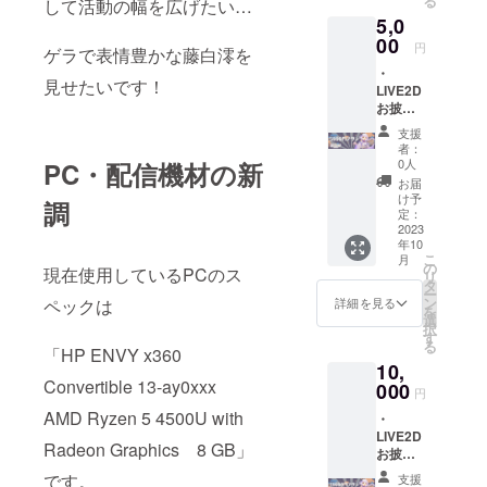
る
して活動の幅を広げたい…
画にて
5,0
掲載 備
考に掲
00
円
ゲラで表情豊かな藤白澪を
載され
・
たいお
見せたいです！
LIVE2D
名前を
お披露
ご記載
目配信
くださ
支援
＆動画
い
者：
内でお
（ニッ
0人
PC・配信機材の新
名前の
クネー
お届
記載&お
ム可、
け予
調
名前呼
公序良
定：
び ・
2023
俗に反
年10
ネット
するも
こ
月
プリン
のは不
の
現在使用しているPCのス
リ
ト ・缶
可） ※2
タ
ー
バッチ
ネット
ン
詳細を見る
ペックは
を
※1配信
プリン
選
択
＆アー
ト(L版)
す
る
カイブ
「HP ENVY x360
対応コ
10,
動画に
ンビ
Convertible 13-ay0xxx
て掲載
000
ニ：セ
円
備考に
ブンイ
AMD Ryzen 5 4500U with
・
掲載さ
レブ
LIVE2D
れたい
ン・
Radeon Graphics 8 GB」
お披露
お名前
ファミ
目配信
をご記
リー
です。
支援