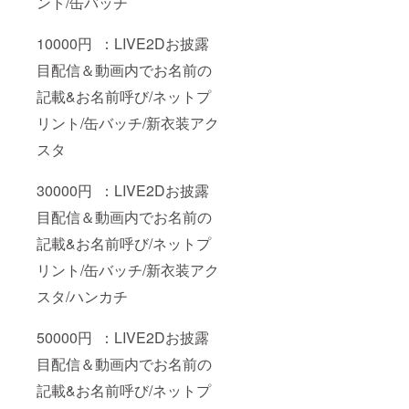
ント/缶バッチ
グクッ
ション
数量:1
10000円 ：LIVE2Dお披露
個 商品
目配信＆動画内でお名前の
サイズ:
40cm程
記載&お名前呼び/ネットプ
度 予定
デザイ
リント/缶バッチ/新衣装アク
ン:1種
類 デザ
スタ
インは
クラウ
ドファ
30000円 ：LIVE2Dお披露
ンディ
目配信＆動画内でお名前の
ング開
始後に
記載&お名前呼び/ネットプ
ご依頼
する予
リント/缶バッチ/新衣装アク
定
スタ/ハンカチ
50000円 ：LIVE2Dお披露
目配信＆動画内でお名前の
記載&お名前呼び/ネットプ