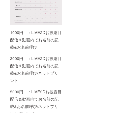
後にご
ング開
依頼す
始後に
る予定
ご依頼
する予
定 ※6 式
神君箸
置き 数
量:1個
1000円 ：LIVE2Dお披露目
商品サ
配信＆動画内でお名前の記
イズ:
50x50
載&お名前呼び
mm以
内 予定
素材等:
3000円 ：LIVE2Dお披露目
アクリ
ル デザ
配信＆動画内でお名前の記
イン:1
種類 デ
載&お名前呼び/ネットプリ
ザイン
ント
はクラ
ウド
ファン
5000円 ：LIVE2Dお披露目
ディン
グ開始
配信＆動画内でお名前の記
後にご
依頼す
載&お名前呼び/ネットプリ
る予定
※7 ビッ