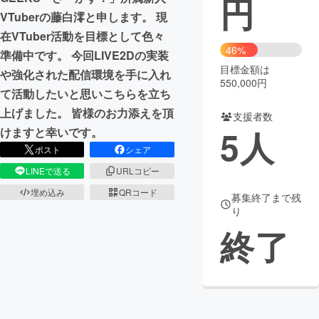
円
VTuberの藤白澪と申します。 現
まちづくり・地域活性化
在VTuber活動を目標として色々
46%
準備中です。 今回LIVE2Dの実装
目標金額は
CAMPFIRE for Social Good
CAMPFIRE Creation
や強化された配信環境を手に入れ
550,000円
CAMPFIREふるさと納税
machi-ya
コミュニティ
て活動したいと思いこちらを立ち
上げました。 皆様のお力添えを頂
支援者数
5
人
けますと幸いです。
ポスト
シェア
LINEで送る
URLコピー
埋め込み
QRコード
募集終了まで残
り
終了