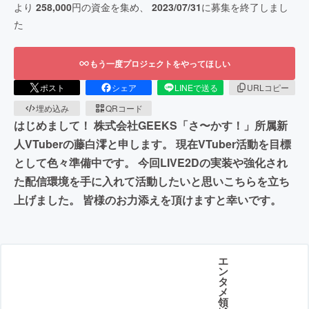
より
258,000
円の資金を集め、
2023/07/31
に募集を終了しまし
た
もう一度プロジェクトをやってほしい
ポスト
シェア
LINEで送る
URLコピー
埋め込み
QRコード
はじめまして！ 株式会社GEEKS「さ〜かす！」所属新
人VTuberの藤白澪と申します。 現在VTuber活動を目標
として色々準備中です。 今回LIVE2Dの実装や強化され
た配信環境を手に入れて活動したいと思いこちらを立ち
上げました。 皆様のお力添えを頂けますと幸いです。
エ
ン
タ
メ
領