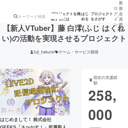
新
ロ
規
グ
会
プロジェクトを掲
はじ
プロジェクト
/
載するには
める
をさがす
イ
員
ン
登
【新人VTuber】藤 白澪(ふじ はくれ
録
い)の活動を実現させるプロジェクト
人気のプロ
注目のリ
注目の新着プロ
募集終了が近いプ
もうすぐ公開
fuji_hakurei
ゲーム・サービス開発
ジェクト
ターン
ジェクト
ロジェクト
されます
アート・写真
音楽
現在の支援総
額
258,
テクノロジー・ガジェット
ゲーム・サ
000
映像・映画
書籍・雑誌
はじめまして！ 株式会社
ビジネス・起業
チャレンジ
GEEKS「さ〜かす！」所属新人