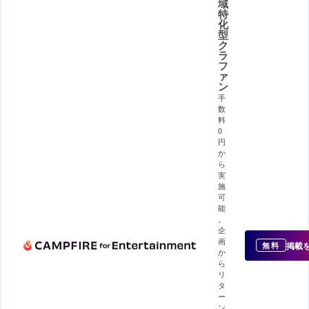
域
特
化
型
ク
ラ
フ
ァ
ン
手
数
料
0
円
か
ら
実
施
可
能
。
企
画
掲載
無料
か
ら
リ
タ
ー
ン