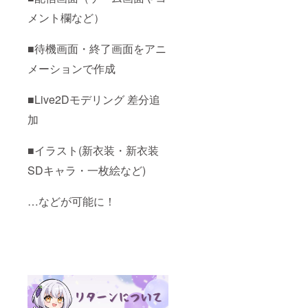
ン:1種
す ※3 缶
ル
メント欄など）
類 台
バッチ
15% デ
座→ス
数量:1
ザイ
ター型
個 商品
ン:1種
■待機画面・終了画面をアニ
のマッ
サイズ:
類 デザ
ドパー
38mm
インは
メーションで作成
プルor
予定 素
クラウ
クリ
材等: 円
ドファ
ア ※5
形クリ
■Live2Dモデリング 差分追
ンディ
ハンカ
ア/安全
ング開
加
チ 数
ピン デ
始後に
量:1個
ザイ
ご依頼
商品サ
ン:1種
する予
■イラスト(新衣装・新衣装
イズ:
類 ※4 新
定
200mm
衣装ア
SDキャラ・一枚絵など)
×200m
クスタ
m 予定
数量:1
素材等:
個 商品
…などが可能に！
ポリエ
サイズ:
ステ
70mm
ル
予定 素
85%
材等: ア
アクリ
クリル
ル
デザイ
15% デ
ン:1種
ザイ
類 台
ン:1種
座→ス
類 デザ
ター型