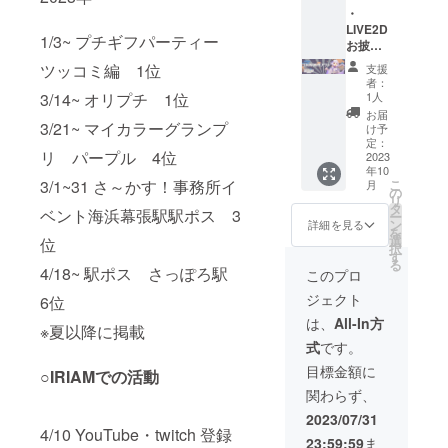
にてご
予定 素
配信＆
・
ト(L版)
連絡 デ
材等: 円
アーカ
LIVE2D
対応コ
ザイン
形クリ
1/3~ プチギフパーティー
イブ動
お披露
ンビ
はクラ
ア/安全
画にて
目配信
ニ：セ
ウド
ピン デ
ツッコミ編 1位
支援
掲載 備
＆動画
ブンイ
ファン
ザイ
者：
考に掲
内でお
レブ
ディン
1人
3/14~ オリプチ 1位
ン:1種
載され
名前の
ン・
グ開始
類
お届
たいお
記載&お
3/21~ マイカラーグランプ
ファミ
後にご
け予
名前を
名前呼
リー
定：
依頼す
リ パープル 4位
ご記載
び ・
2023
マー
る予定
年10
くださ
ネット
ト・
プリン
こ
3/1~31 さ～かす！事務所イ
月
い
プリン
ローソ
の
ト代は
リ
（ニッ
ト ・缶
ン・ポ
タ
支援者
ベント海浜幕張駅駅ポス 3
ー
クネー
バッチ
プラグ
ン
様のご
詳細を見る
を
ム可、
・新衣
ループ
選
負担と
位
択
公序良
装アク
ネット
す
なりま
る
俗に反
スタ ・
プリン
4/18~ 駅ポス さっぽろ駅
す ※3 缶
このプロ
するも
ハンカ
ト番号
バッチ
ジェクト
6位
のは不
チ ・式
配布方
数量:1
可） ※2
神君箸
法：
個 商品
は、
All-In方
※夏以降に掲載
ネット
置き ・
メール
サイズ:
式
です。
プリン
ビッグ
にてご
38mm
ト(L版)
クッ
連絡 デ
予定 素
目標金額に
○IRIAMでの活動
対応コ
ション
ザイン
材等: 円
関わらず、
ンビ
※1配信
はクラ
形クリ
ニ：セ
＆アー
ウド
ア/安全
2023/07/31
ブンイ
カイブ
ファン
4/10 YouTube・twitch 登録
ピン デ
23:59:59
ま
レブ
動画に
ディン