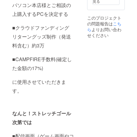
見る
支援者
ト・
パソコン本店様とご相談の
サイズ:
様のご
ローソ
70mm
上購入するPCを決定する
負担と
ン・ポ
予定 素
このプロジェクト
なりま
プラグ
材等: ア
の問題報告は
こち
す ※3 缶
ループ
クリル
■クラウドファンディング
バッチ
ネット
ら
よりお問い合わ
デザイ
数量:1
プリン
ン:1種
せください
リターングッズ制作（発送
個 商品
ト番号
類 台
サイズ:
配布方
座→ス
料含む）約3万
38mm
法：
ター型
予定 素
メール
のマッ
材等: 円
にてご
ドパー
■CAMPFIRE手数料(確定し
形クリ
連絡 デ
プルor
た金額の17%)
ア/安全
ザイン
クリア
ピン デ
はクラ
※5 ハン
ザイ
ウド
カチ 数
に使用させていただきま
ン:1種
ファン
量:1個
類 ※4 新
ディン
商品サ
す。
衣装ア
グ開始
イズ:
クスタ
後にご
200mm
数量:1
依頼す
×200m
個 商品
る予定
m 予定
サイズ:
プリン
素材等:
なんと！ストレッチゴール
70mm
ト代は
ポリエ
予定 素
支援者
次第では
ステ
材等: ア
様のご
ル
クリル
負担と
85%
■配信画面（ゲーム画面やコ
デザイ
なりま
アクリ