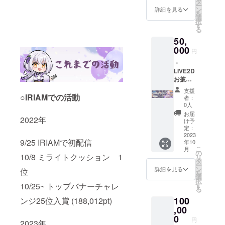
公序良
タ
プリン
なりま
ー
バッチ
俗に反
ン
ト番号
詳細を見る
す
を
・新衣
するも
選
配布方
択
装アク
のは不
す
法：
る
スタ ・
可） ※2
メール
50,
ハンカ
ネット
にてご
チ ※1配
000
プリン
連絡 デ
円
信＆
ト(L版)
ザイン
・
アーカ
対応コ
はクラ
LIVE2D
イブ動
ンビ
ウド
お披露
画にて
ニ：セ
ファン
目配信
掲載 備
ブンイ
ディン
支援
＆動画
考に掲
○IRIAMでの活動
レブ
グ開始
者：
内でお
載され
ン・
0人
後にご
名前の
たいお
ファミ
依頼す
お届
2022年
記載&お
名前を
リー
け予
る予定
名前呼
ご記載
定：
マー
プリン
び ・
2023
くださ
ト・
ト代は
9/25 IRIAMで初配信
年10
ネット
い
ローソ
支援者
こ
月
プリン
（ニッ
の
ン・ポ
様のご
10/8 ミライトクッション 1
リ
ト ・缶
クネー
タ
プラグ
負担と
ー
バッチ
ム可、
ン
ループ
詳細を見る
なりま
位
を
・新衣
公序良
選
ネット
す ※3 缶
択
装アク
俗に反
す
10/25~ トップバナーチャレ
プリン
バッチ
る
スタ ・
するも
ト番号
数量:1
100
ハンカ
ンジ25位入賞 (188,012pt)
のは不
配布方
個 商品
チ ・式
,00
可） ※2
法：
サイズ:
神君箸
ネット
0
メール
38mm
円
2023年
置き ※1
プリン