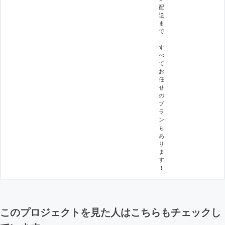
配
送
ま
で
、
す
べ
て
お
任
せ
の
プ
ラ
ン
も
あ
り
ま
す
！
このプロジェクトを見た人はこちらもチェックし