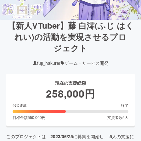
【新人VTuber】藤 白澪(ふじ はく
れい)の活動を実現させるプロ
ジェクト
fuji_hakurei
ゲーム・サービス開発
現在の支援総額
258,000
円
終了
46
%達成
目標金額
550,000
円
支援者数
5
人
このプロジェクトは、
2023/06/25
に募集を開始し、
5
人の支援に