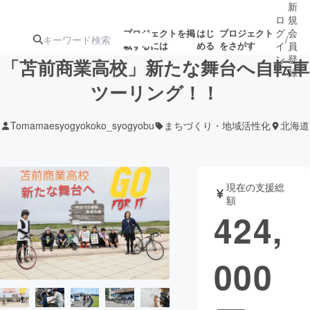
新
ロ
規
グ
会
プロジェクトを掲
はじ
プロジェクト
/
載するには
める
をさがす
イ
員
ン
登
「苫前商業高校」新たな舞台へ自転車
録
ツーリング！！
人気のプロ
注目のリ
注目の新着プロ
募集終了が近いプ
もうすぐ公開
Tomamaesyogyokoko_syogyobu
まちづくり・地域活性化
北海道
ジェクト
ターン
ジェクト
ロジェクト
されます
アート・写真
音楽
現在の支援総
額
424,
テクノロジー・ガジェット
ゲーム・サ
000
映像・映画
書籍・雑誌
ビジネス・起業
チャレンジ