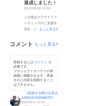
る活動を随時報告いた
達成しました！
してグループ名を決め
しますので、ぜひ今後
2023/06/28 14:00
ました。クラウドファ
も見守っていただけま
ンディングの経過報告
この度はクラウドファ
したら幸いです！
もさせてもらいまし
ンディングのご支援を
た。このまま目標金額
頂き、誠にありがとう
もっと見る
を突破し、今回のオロ
ございます。 お陰様
ロンラインのツーリン
で公開からわずか２週
コメント
もっと見る
グを成功に繋げられる
間で達成率“70％”を超
よう全力を尽くして参
え、54名もの方々にご
ります。引き続き、皆
支援を頂きました。(6
投稿するには
ログイン
が
さまのご支援や、SNS
月28日14:00現在)日に
必要です。
や口コミ等でのシェア
日にご支援者様と達成
プロジェクトオーナーの承
拡散などのご協力をど
認後に掲載されます。承認
率が上がっていくのに
うぞよろしくお願いい
された内容を削除すること
伴い、生徒ひとり一人
はできません。
たします。
のツーリング実施に向
※投稿する際の注意点
けてのモチベーション
JUNICHI KISHIMOTO
も上がっておりま
2023/06/27 20:33
す。 本当に皆様おひ