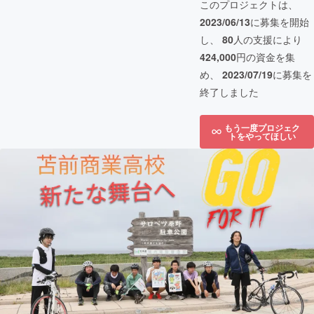
このプロジェクトは、
2023/06/13
に募集を開始
し、
80
人の支援により
424,000
円の資金を集
め、
2023/07/19
に募集を
終了しました
もう一度プロジェク
トをやってほしい