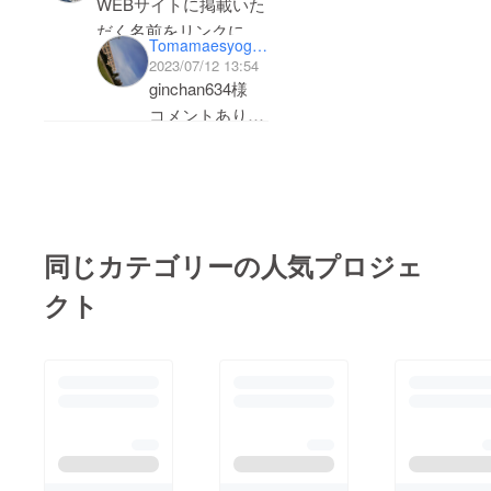
WEBサイトに掲載いた
とりお一人のお陰で
だく名前をリンクにし
Tomamaesyogyokoko_syogyobu
す。本当にありがとう
ていただくことはでき
2023/07/12 13:54
ございます！このまま
ますか？
ginchan634様
目標金額を突破し、今
コメントありが
回のオロロンラインの
とうございま
ツーリングを成功に繋
す。名前の代わ
げられるよう全力を尽
りにリンクを掲
くして参ります。引き
載するのは可能
続き、皆さまのご支援
です。しかしな
同じカテゴリーの人気プロジェ
がら当校公立学
や、SNSや口コミ等で
クト
校ですので、販
のシェア拡散などのご
売・広告ページ
協力をどうぞよろしく
に繋がるような
お願いいたします。※
営利につながる
苫前町道の駅ふわっと
HPへのリンク
様にポスターを掲示さ
だと掲載不可と
せていただきました。
なりますのでご
ありがとうございま
了承ください。