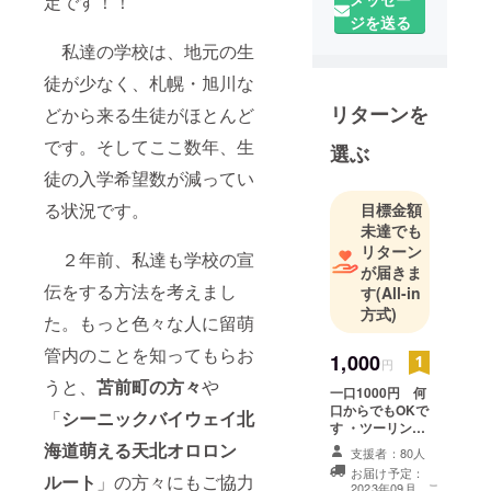
定です！！
ジを送る
私達の学校は、地元の生
徒が少なく、札幌・旭川な
リターンを
どから来る生徒がほとんど
です。そしてここ数年、生
選ぶ
徒の入学希望数が減ってい
る状況です。
目標金額
未達でも
リターン
２年前、私達も学校の宣
が届きま
伝をする方法を考えまし
す
(All-in
方式)
た。もっと色々な人に留萌
管内のことを知ってもらお
1,000
円
うと、
苫前町の方々
や
一口1000円 何
口からでもOKで
「
シーニックバイウェイ北
す ・ツーリング
メンバーから感
海道萌える天北オロロン
支援者：80人
謝のメールをお
お届け予定：
ルート
」の方々にもご協力
送りします。 ・
こ
2023年09月