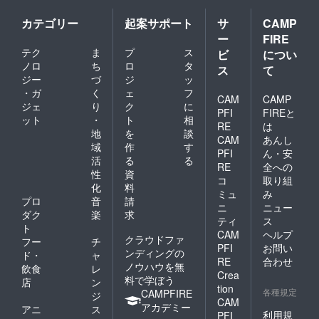
カテゴリー
起案サポート
サ
CAMP
ー
FIRE
テク
ま
プ
ス
ビ
につい
ノロ
ち
ロ
タ
ス
て
ジー
づ
ジ
ッ
・ガ
く
ェ
フ
CAM
CAMP
ジェ
り
ク
に
PFI
FIREと
ット
・
ト
相
RE
は
地
を
談
CAM
あんし
域
作
す
PFI
ん・安
活
る
る
RE
全への
性
資
コ
取り組
化
料
ミュ
み
プロ
音
請
ニ
ニュー
ダク
楽
求
ティ
ス
ト
CAM
ヘルプ
クラウドファ
フー
チ
PFI
お問い
ンディングの
ド・
ャ
RE
合わせ
ノウハウを無
飲食
レ
Crea
料で学ぼう
店
ン
tion
各種規定
CAMPFIRE
ジ
CAM
アカデミー
アニ
ス
利用規
PFI