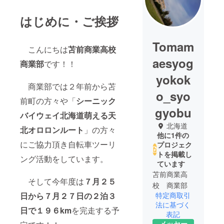
はじめに・ご挨拶
Tomam
こんにちは
苫前商業高校
aesyog
商業部
です！！
yokok
商業部では２年前から苫
o_syo
前町の方々や「
シーニック
gyobu
バイウェイ北海道萌える天
北海道
北オロロンルート
」の方々
他に1件の
にご協力頂き自転車ツーリ
プロジェク
トを掲載し
ング活動をしています。
ています
苫前商業高
そして今年度は
７月２５
校 商業部
日から７月２７日の２泊３
特定商取引
法に基づく
日で１９６km
を完走する予
表記
メッセー