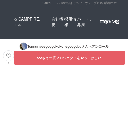
「QRコード」は株式会社デンソーウェーブの登録商標です。
© CAMPFIRE,
会社概
採用情
パートナー
Inc.
要
報
募集
Tomamaesyogyokoko_syogyobu
さんへアンコール
もう一度プロジェクトをやってほしい
9