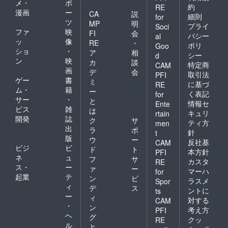
メ・
ポ
約
RE
漫画
ー
CA
説
細則
for
ツ
MP
明
プライ
Soci
ファ
映
FI
会
バシー
al
ッ
像
RE
・
ポリ
Goo
ショ
・
ア
相
シー
d
ン
映
カ
談
特定商
CAM
画
デ
会
取引法
PFI
ゲー
書
ミ
に基づ
RE
ム・
籍
ー
く表記
for
サー
・
と
情報セ
Ente
ビス
雑
は
キュリ
rtain
開発
誌
ク
サ
ティ方
men
出
ラ
ポ
針
t
版
ウ
ー
反社基
CAM
ビジ
ビ
ド
ト
本方針
PFI
ネ
ュ
フ
サ
カスタ
RE
ス・
ー
ァ
ー
マーハ
for
起業
テ
ン
ビ
ラスメ
Spor
ィ
デ
ス
ントに
ts
ー
ィ
対する
CAM
・
ン
考え方
PFI
ヘ
グ
クッ
RE
ル
と