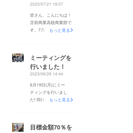
2023/07/21 18:07
皆さん、こんにちは！
苫前商業高校商業部で
す。7月19日にクラウ
もっと見る
ドファンディングの募
集期間が終了し、80名
さまにご支援をいただ
ミーティングを
いて目標である40万円
行いました！
の106%の42万円4千
2023/06/28 14:44
円を達成いたしまし
た！本当にありがとう
6月19日(月)にミー
ございますm(_ _)m現
ティングを行いまし
在、出発の7月25日に
た! 同行いただく方た
もっと見る
向けて、準備を着々と
ちへのご挨拶・自己紹
進めております。もう
介や、自分たちがツー
すぐ本番。とても緊張
リングを行う時のテー
目標金額70％を
します。現在行ってい
マ・ルール・持ち物そ