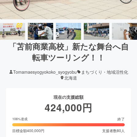
「苫前商業高校」新たな舞台へ自
転車ツーリング！！
Tomamaesyogyokoko_syogyobu
まちづくり・地域活性化
北海道
現在の支援総額
424,000
円
終了
106
%達成
目標金額
400,000
円
支援者数
80
人