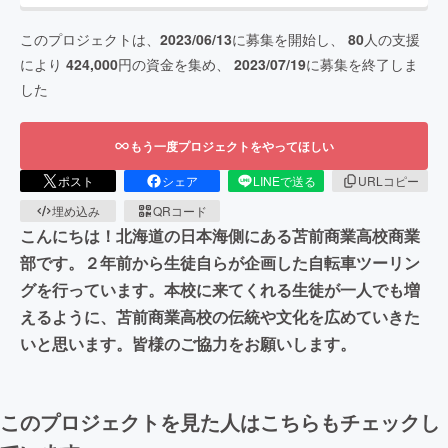
このプロジェクトは、
2023/06/13
に募集を開始し、
80
人の支援
により
424,000
円の資金を集め、
2023/07/19
に募集を終了しま
した
もう一度プロジェクトをやってほしい
ポスト
シェア
LINEで送る
URLコピー
埋め込み
QRコード
こんにちは！北海道の日本海側にある苫前商業高校商業
部です。２年前から生徒自らが企画した自転車ツーリン
グを行っています。本校に来てくれる生徒が一人でも増
えるように、苫前商業高校の伝統や文化を広めていきた
いと思います。皆様のご協力をお願いします。
このプロジェクトを見た人はこちらもチェックし