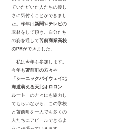
ていただいた人たちの優し
さに気付くことができまし
た。昨年は
新聞
や
テレ
ビ
の
取材をして頂き、自分たち
の姿を通して
苫前商業高校
のPR
ができました。
私は今年も参加します。
今年も
苫前町の方々
や
「
シーニックバイウェイ北
海道萌える天北オロロン
ルート
」の方々にも協力し
てもらいながら、この学校
と苫前町を一人でも多くの
人たちにアピールできるよ
うに頑張っていきます。