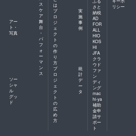
キーポ
ふる
ス
は
リシー
さと
ケ
プ
実
納税
ア
ロ
施
AD
アー
舞
ジ
事
FOR
ト・
台
ェ
例
ALL
写真
・
ク
HIO
パ
ト
KOS
フ
の
HI
ォ
作
JFA
ー
り
クラ
マ
方
ウド
ン
プ
統
ファ
ス
ロ
計
ン
ソー
ジ
デ
ディ
シャ
ェ
ー
ング
ル
ク
タ
mac
グッ
ト
hi-ya
ド
の
補助
広
金申
め
請サ
方
ポー
ト