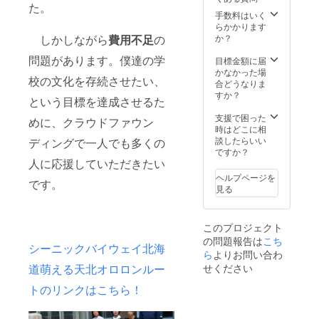
た。
手数料はいく
らかかります
しかしながら
費用不足
の
か？
問題があります。僕達の学
目標金額に届
かなかった場
校の文化を存続させたい、
合どうなりま
すか？
という目標を達成させるた
支援で困った
めに、クラウドファウン
時はどこに相
談したらいい
ディングで一人でも多くの
ですか？
人に応援していただきたい
ヘルプページを
です。
見る
このプロジェクト
の問題報告は
こち
シーニックバイウェイ北海
ら
よりお問い合わ
道萌える天北オロロンルー
せください
トのリンクはこちら！