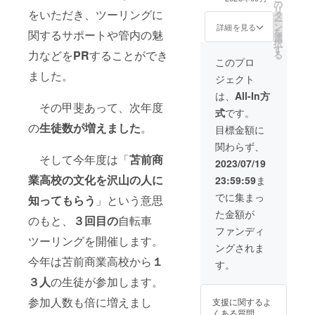
の
wedサイトにお
リ
をいただき、ツーリングに
タ
名前を掲載させ
ー
ン
ていただきま
詳細を見る
を
関するサポートや管内の魅
選
す。 ・ツーリン
択
す
グの様子を本校
力などを
PR
することができ
る
のYouTubeに
このプロ
アップします。
ました。
ジェクト
その際にもお名
前を掲載させて
は、
All-In方
その甲斐あって、次年度
いただきます。
式
です。
※支援時、必ず備
の
生徒数が増えました
。
考欄に掲載を希
目標金額に
望されるお名前
関わらず、
をご記入くださ
そして今年度は「
苫前商
い。
2023/07/19
業高校の文化を沢山の人に
23:59:59
ま
でに集まっ
知ってもらう
」という意思
た金額が
のもと、
３回目の
自転車
ファンディ
ツーリングを開催します。
ングされま
今年は苫前商業高校から
１
す。
３人
の生徒が参加します。
参加人数も倍に増えまし
支援に関するよ
くある質問