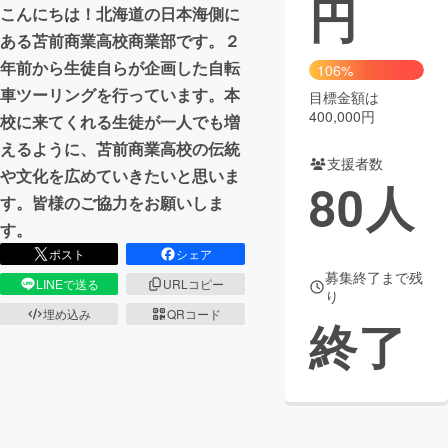
円
こんにちは！北海道の日本海側に
まちづくり・地域活性化
ある苫前商業高校商業部です。２
年前から生徒自らが企画した自転
106%
車ツーリングを行っています。本
目標金額は
CAMPFIRE for Social Good
CAMPFIRE Creation
400,000円
校に来てくれる生徒が一人でも増
CAMPFIREふるさと納税
machi-ya
コミュニティ
えるように、苫前商業高校の伝統
支援者数
や文化を広めていきたいと思いま
80
人
す。皆様のご協力をお願いしま
す。
ポスト
シェア
募集終了まで残
LINEで送る
URLコピー
り
埋め込み
QRコード
終了