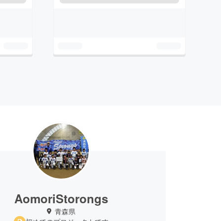
AomoriStorongs
青森県