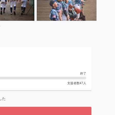
〜
終了
支援者数
47
人
した