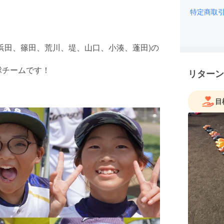
特定商取
浜田、篠田、荒川、堤、山口、小湊、蓬田)の
球チームです！
リターン
目