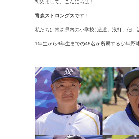
初めまして、こんにちは！
青森ストロングス
です！
私たちは青森県内の小学校( 造道、浪打、佃、
1年生から6年生までの45名が所属する少年野