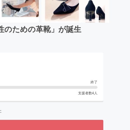
性のための革靴」が誕生
終了
支援者数
4
人
た