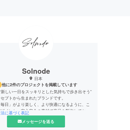
Solnode
日本
他に2件のプロジェクトを掲載しています
deは“新しい一日をスッキリとした気持ちで歩き出そう”
ンセプトから生まれたブランドです。
「毎日」がより楽しく、より快適になるように、こ
デザインと、安心安全の素材で商品を製作しており
引法に基づく表記
タッフ一同があなたの一日を応援するアイテムをお
メッセージを送る
す！