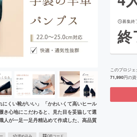
募集終
CAMPFIRE for Social Good
CAMPFIRE Creation
終
CAMPFIREふるさと納税
machi-ya
コミュニティ
このプロジェ
71,990
円の資
れにくい靴がいい」 「かわいくて高いヒール
「履き心地にこだわると、見た目を妥協して選
の職人が一足一足丹精込めて作成した、高品質
ピー
埋め込み
QRコード