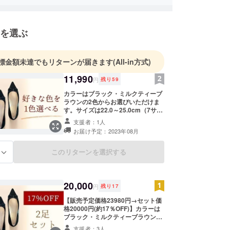
を選ぶ
標金額未達でもリターンが届きます
(All-in方式)
11,990
円
残り
59
カラーはブラック・ミルクティーブ
ラウンの2色からお選びいただけま
す。サイズは22.0～25.0cm（7サイ
ズ）よりお選びいただけます。 ※消
支援者：1人
費税・送料込みの価格です。 ※ご支
お届け予定：2023年08月
援の数が想定を大幅に上回った場合
や、製造工程上の都合により出荷時
期が遅れる可能性がございます。
このリターンを選択する
る
20,000
円
残り
17
【販売予定価格23980円→セット価
格20000円(約17％OFF)】カラーは
ブラック・ミルクティーブラウンの
2色からお選びいただけます。サイ
支援者：3人