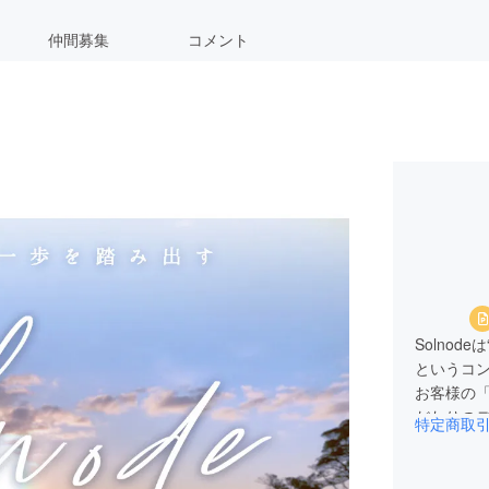
仲間募集
コメント
Solno
というコ
お客様の
だわりの
特定商取
ます。ス
届けしま