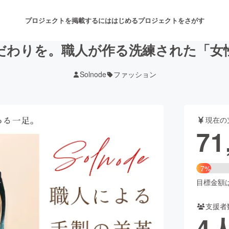
プロジェクトを掲載するには
はじめる
プロジェクトをさがす
だわりを。職人が作る洗練された「女
Solnode
ファッション
注目のリターン
注目の新着プロジェクト
募集終了が近いプロジェクト
も
現在の
音楽
舞台・パフォーマンス
71
ゲーム・サービス開発
フード・飲食店
7%
書籍・雑誌出版
アニメ・漫画
目標金額は1
支援者
チャレンジ
ビューティー・ヘルスケ
4