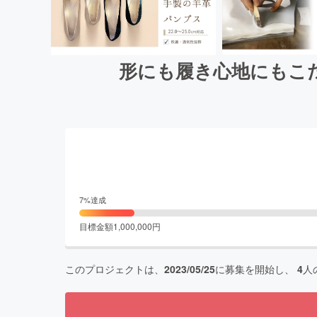
形にも履き心地にもこ
7
%達成
目標金額
1,000,000
円
このプロジェクトは、
2023/05/25
に募集を開始し、
4
人