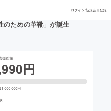
ログイン
/
新規会員登録
性のための革靴」が誕生
うすぐ公開されます
支援総額
プロダクト
,990
円
ファッション
スポーツ
,000,000円
数
ア
ソーシャルグッド
人