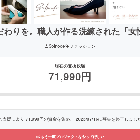
だわりを。職人が作る洗練された「女
Solnode
ファッション
現在の支援総額
71,990
円
の支援により
71,990
円の資金を集め、
2023/07/16
に募集を終了しまし
もう一度プロジェクトをやってほしい