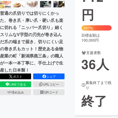
円
まちづくり・地域活性化
普通の爪切りでは切りにくかっ
た、巻き爪・厚い爪・硬い爪も楽
CAMPFIRE for Social Good
CAMPFIRE Creation
に切れる「ニッパー爪切り」細く
107%
CAMPFIREふるさと納税
machi-ya
コミュニティ
スリムなV字型の刃先が巻き込ん
目標金額は
100,000円
だ爪の端まで届き、切りにくい足
の巻き爪もカット！歴史ある金物
支援者数
産業の町「新潟県燕三条」の職人
36
人
が一本一本丁寧に、手仕上げで生
産した日本製！
ポスト
シェア
募集終了まで残
LINEで送る
URLコピー
り
埋め込み
QRコード
終了