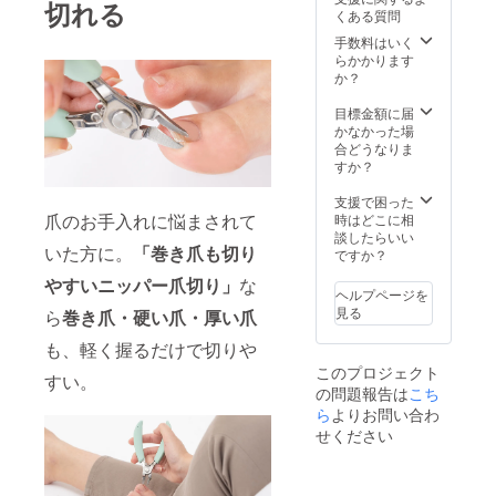
切れる
くある質問
手数料はいく
らかかります
か？
目標金額に届
かなかった場
合どうなりま
すか？
支援で困った
爪のお手入れに悩まされて
時はどこに相
談したらいい
いた方に。
「巻き爪も切り
ですか？
やすいニッパー爪切り」
な
ヘルプページを
見る
ら
巻き爪・硬い爪・厚い爪
も、軽く握るだけで切りや
このプロジェクト
すい。
の問題報告は
こち
ら
よりお問い合わ
せください