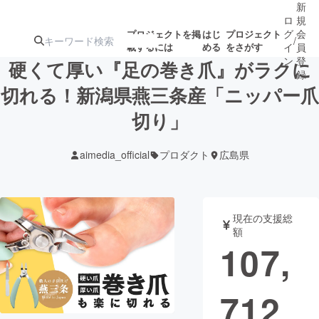
新
ロ
規
グ
会
プロジェクトを掲
はじ
プロジェクト
/
載するには
める
をさがす
イ
員
ン
登
硬くて厚い『足の巻き爪』がラクに
録
切れる！新潟県燕三条産「ニッパー爪
切り」
人気のプロ
注目のリ
注目の新着プロ
募集終了が近いプ
もうすぐ公開
ジェクト
ターン
ジェクト
ロジェクト
されます
aimedia_official
プロダクト
広島県
アート・写真
音楽
現在の支援総
テクノロジー・ガジェット
ゲーム・サ
額
107,
映像・映画
書籍・雑誌
712
ビジネス・起業
チャレンジ