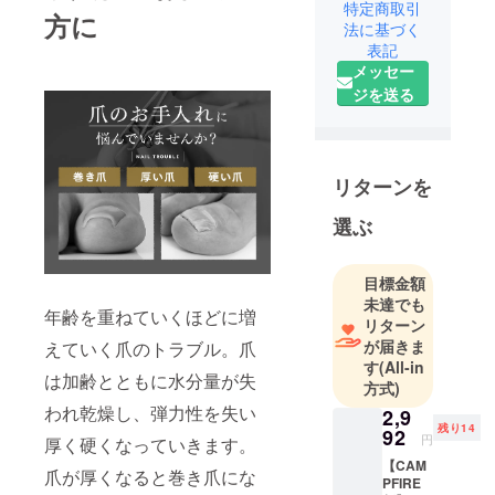
います
特定商取引
方に
当社は生活
法に基づく
表記
雑貨のメー
メッセー
カーとして
ジを送る
創業47年に
なり、新商
品の開発数
は年間約100
リターンを
アイテム以
上ございま
選ぶ
す。
プロジェク
目標金額
トの応援、
未達でも
年齢を重ねていくほどに増
よろしくお
リターン
願いしま
が届きま
えていく爪のトラブル。爪
す
(All-in
す。
は加齢とともに水分量が失
方式)
われ乾燥し、弾力性を失い
2,9
残り14
92
円
厚く硬くなっていきます。
【CAM
爪が厚くなると巻き爪にな
PFIRE