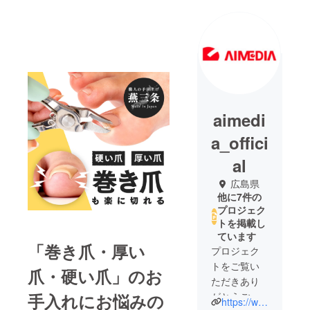
aimedi
a_offici
al
広島県
他に7件の
プロジェク
トを掲載し
ています
「巻き爪・厚い
プロジェク
トをご覧い
爪・硬い爪」のお
ただきあり
手入れにお悩みの
がとうござ
https://www.aimedia.co.jp/