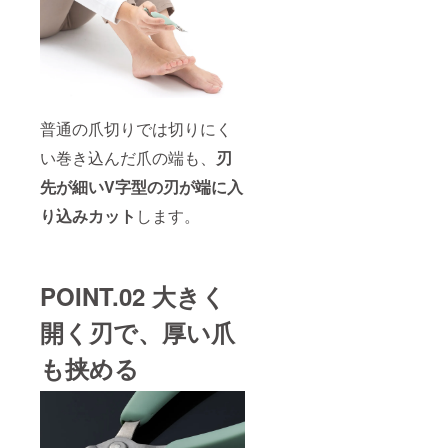
普通の爪切りでは切りにく
い巻き込んだ爪の端も、
刃
先が細いV字型の刃が端に入
り込みカット
します。
POINT.02 大きく
開く刃で、厚い爪
も挟める