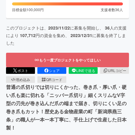
目標金額
100,000
円
支援者数
36
人
このプロジェクトは、
2023/11/22
に募集を開始し、
36
人の支援
により
107,712
円の資金を集め、
2023/12/31
に募集を終了しま
した
もう一度プロジェクトをやってほしい
ポスト
シェア
LINEで送る
URLコピー
埋め込み
QRコード
普通の爪切りでは切りにくかった、巻き爪・厚い爪・硬
い爪も楽に切れる「ニッパー爪切り」細くスリムなV字
型の刃先が巻き込んだ爪の端まで届き、切りにくい足の
巻き爪もカット！歴史ある金物産業の町「新潟県燕三
条」の職人が一本一本丁寧に、手仕上げで生産した日本
製！