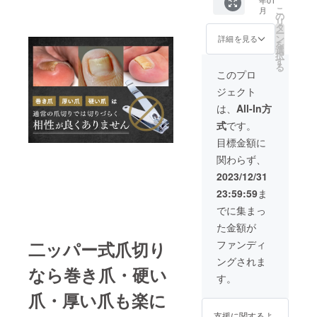
用部材
価格と
こ
月
の供給
なりま
の
リ
状況、
す。
タ
ー
製造工
ン
詳細を見る
を
程上の
選
択
都合等
す
る
により
このプロ
出荷時
ジェクト
期が遅
れる場
は、
All-In方
合がご
式
です。
ざいま
す。 ※
目標金額に
配送料
関わらず、
を含ん
だリ
2023/12/31
ターン
23:59:59
ま
価格と
なりま
でに集まっ
す。
た金額が
二ッパー式爪切り
ファンディ
ングされま
なら巻き爪・硬い
す。
爪・厚い爪も楽に
支援に関するよ