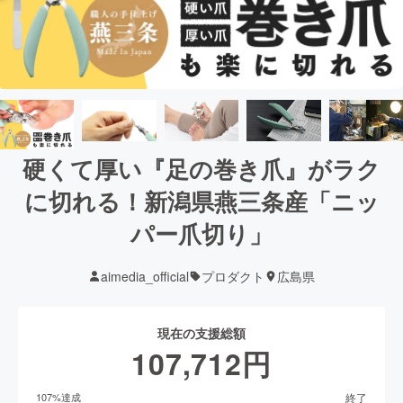
硬くて厚い『足の巻き爪』がラク
に切れる！新潟県燕三条産「ニッ
パー爪切り」
aimedia_official
プロダクト
広島県
現在の支援総額
107,712
円
終了
107
%達成