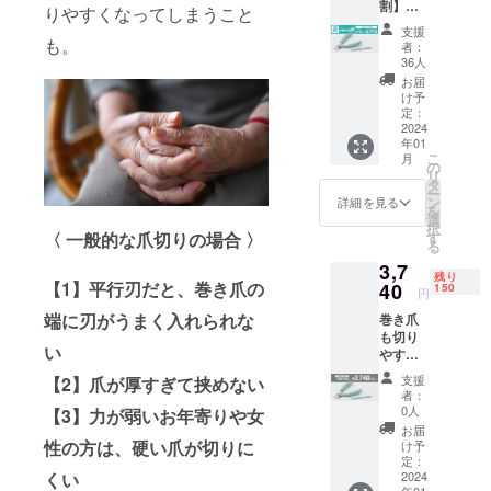
割】巻
りやすくなってしまうこと
き爪も
支援
切りや
も。
者：
すい
36人
ニッ
お届
パー爪
け予
切り ヤ
定：
スリ付×
2024
年01
１ ※ご
こ
月
注文状
の
リ
況、使
タ
ー
用部材
ン
詳細を見る
を
の供給
選
択
状況、
す
〈 一般的な爪切りの場合 〉
る
製造工
3,7
程上の
残り
都合等
【1】平行刃だと、巻き爪の
40
150
円
により
端に刃がうまく入れられな
巻き爪
出荷時
も切り
期が遅
い
やすい
れる場
ニッ
合がご
支援
【2】爪が厚すぎて挟めない
パー爪
ざいま
者：
切り ヤ
す。 ※
0人
【3】力が弱いお年寄りや女
スリ付×
配送料
お届
１ ※ご
を含ん
性の方は、硬い爪が切りに
け予
注文状
だリ
定：
況、使
2024
くい
ターン
年01