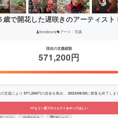
歳で開花した遅咲きのアーティスト H
brookruns
アート・写真
現在の支援総額
571,200
円
人の支援により
571,200
円の資金を集め、
2023/06/30
に募集を終了しま
もう一度プロジェクトをやってほしい
RLコピー
埋め込み
QRコード