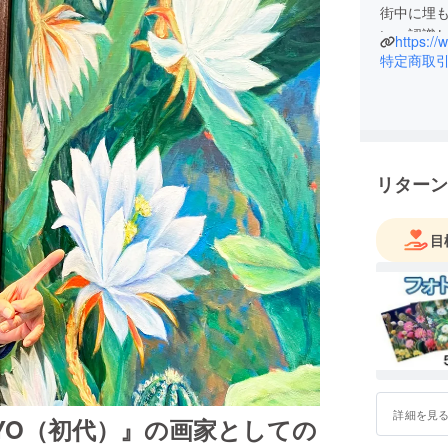
街中に埋
い、認識
https:/
と思い、
特定商取
今後も、
ます。
リターン
目
詳細を見
UYO（初代）』の画家としての