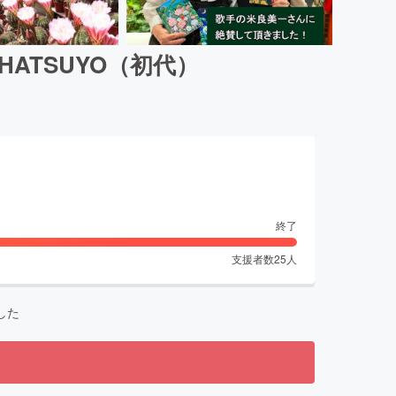
ATSUYO（初代）
終了
支援者数
25
人
した