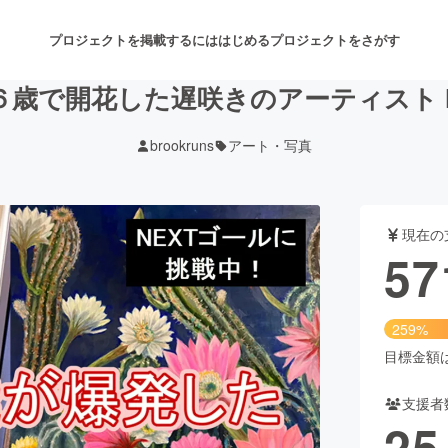
プロジェクトを掲載するには
はじめる
プロジェクトをさがす
歳で開花した遅咲きのアーティスト H
brookruns
アート・写真
注目のリターン
注目の新着プロジェクト
募集終了が近いプロジェクト
も
現在の
音楽
舞台・パフォーマンス
57
ゲーム・サービス開発
フード・飲食店
259%
書籍・雑誌出版
アニメ・漫画
目標金額は2
支援者
チャレンジ
ビューティー・ヘルスケ
25