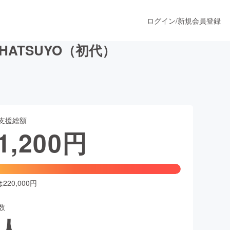
ログイン
/
新規会員登録
ATSUYO（初代）
うすぐ公開されます
支援総額
プロダクト
1,200
円
ファッション
スポーツ
20,000円
数
ア
ソーシャルグッド
人