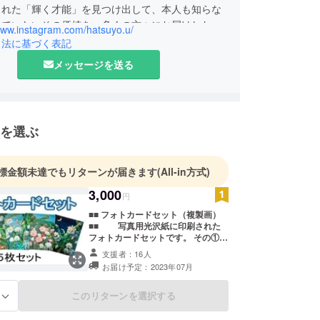
もれた「輝く才能」を見つけ出して、本人も知らな
していないその価値を、多くの方々にお届けしたい
/www.instagram.com/hatsuyo.u/
プロジェクトを立ち上げました。
引法に基づく表記
メッセージを送る
第二弾三弾として、全国に眠る才能を発見していき
を選ぶ
標金額未達でもリターンが届きます
(All-in方式)
3,000
円
■■ フォトカードセット（複製画）
■■ 写真用光沢紙に印刷された
フォトカードセットです。 その①
サボテンの絶頂 Cactus climax そ
支援者：16人
の② サボテン 夜の企み Cactus
お届け予定：2023年07月
Night Plot その③ サボテン 我ら共
に生きる Cactus Live Together そ
の④ サボテン 明日の主役は
このリターンを選択する
る
Cactus The stars of tomorrow's
show will be その⑤ サボテン 月に