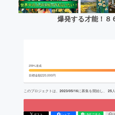
爆発する才能！８６
259
%達成
目標金額
220,000
円
このプロジェクトは、
2023/05/16
に募集を開始し、
25
ポスト
シェア
LINEで送る
U