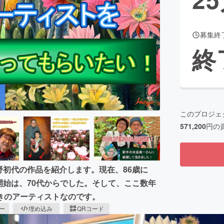
募集終
CAMPFIRE for Social Good
CAMPFIRE Creation
終
CAMPFIREふるさと納税
machi-ya
コミュニティ
このプロジェ
571,200
円の
野初代の作品を紹介します。現在、86歳に
開始は、70代からでした。そして、ここ数年
きのアーティストなのです。
ピー
埋め込み
QRコード