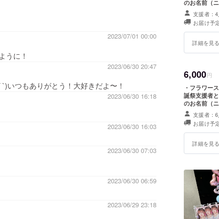
のお名前（ニックネ
ち帰り不可 
支援者：4
す。 ※特殊
お届け予定
2023/07/01 00:00
詳細を見
ように！
2023/06/30 20:47
6,000
円
˘ `)いつもありがとう！大好きだよ〜！
・フラワースタンド(名前掲載
誕祭支援者と
2023/06/30 16:18
のお名前（ニックネ
ち帰り不可 
支援者：6
す。 ※特殊
お届け予定
2023/06/30 16:03
詳細を見
2023/06/30 07:03
2023/06/30 06:59
2023/06/29 23:18