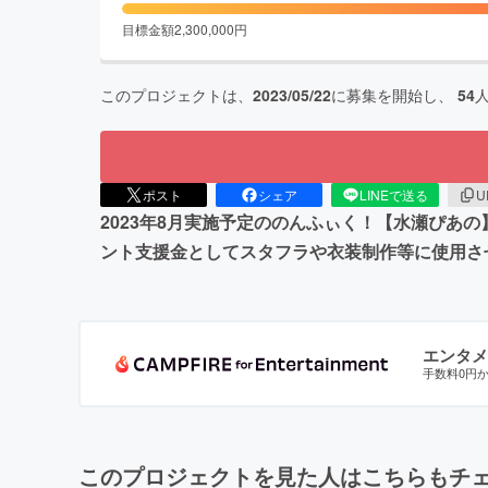
目標金額
2,300,000
円
このプロジェクトは、
2023/05/22
に募集を開始し、
54
ポスト
シェア
LINEで送る
U
2023年8月実施予定ののんふぃく！【水瀬ぴ
ント支援金としてスタフラや衣装制作等に使用さ
エンタメ
手数料0円
このプロジェクトを見た人はこちらもチ