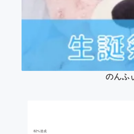
のんふ
82
%達成