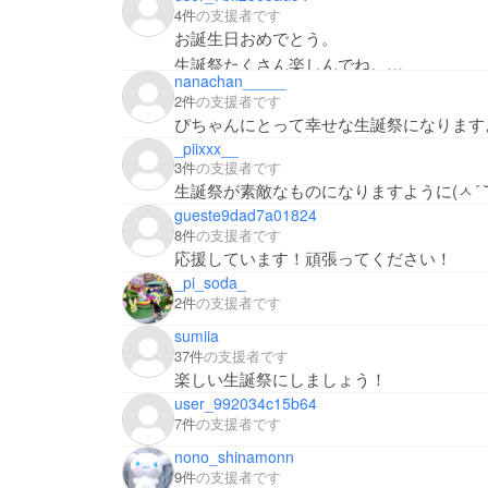
4件
の支援者です
お誕生日おめでとう。
生誕祭たくさん楽しんでね。
nanachan_____
これからも応援していきます！
2件
の支援者です
ぴちゃんにとって幸せな生誕祭になります
_piixxx__
3件
の支援者です
生誕祭が素敵なものになりますように(ㅅ´ 
gueste9dad7a01824
8件
の支援者です
応援しています！頑張ってください！
_pi_soda_
2件
の支援者です
sumiia
37件
の支援者です
楽しい生誕祭にしましょう！
user_992034c15b64
7件
の支援者です
nono_shinamonn
9件
の支援者です