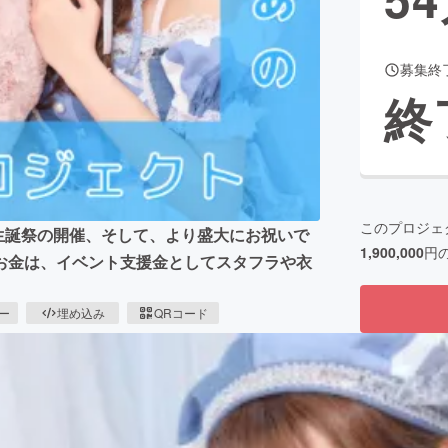
募集終
CAMPFIRE for Social Good
CAMPFIRE Creation
終
CAMPFIREふるさと納税
machi-ya
コミュニティ
このプロジェ
】生誕祭の開催、そして、より盛大にお祝いで
1,900,000
円
お金は、イベント支援金としてスタフラや衣
ピー
埋め込み
QRコード