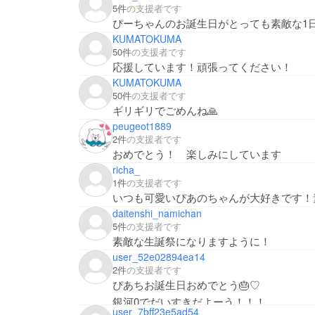
5件
の支援者です
ぴーちゃんのお誕生日がとっても素敵な1日
KUMATOKUMA
50件
の支援者です
応援しています！頑張ってください！
KUMATOKUMA
50件
の支援者です
ギリギリでごめんね🙏
peugeot1889
2件
の支援者です
おめでとう！ 楽しみにしています
richa_
1件
の支援者です
いつも可愛いぴあのちゃんが大好きです！
daitenshi_namichan
5件
の支援者です
素敵な生誕祭になりますように！
user_52e02894ea14
2件
の支援者です
ぴあちお誕生日おめでとう🎂♡
銀河0でだいすきだよーう！！！
user_7bff23e5ad54