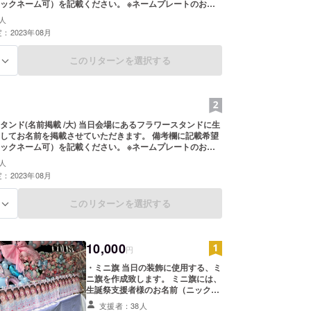
ーム可）を記載ください。 ※ネームプレートのお持
※お名前（ニックネーム可）は、6文字までお願いいたしま
人
文字・記号は使用できません。
：2023年08月
このリターンを選択する
る
 /大) 当日会場にあるフラワースタンドに生
してお名前を掲載させていただきます。 備考欄に記載希望
ーム可）を記載ください。 ※ネームプレートのお持
※お名前（ニックネーム可）は、6文字までお願いいたしま
人
文字・記号は使用できません。
：2023年08月
このリターンを選択する
る
10,000
円
・ミニ旗 当日の装飾に使用する、ミ
ニ旗を作成致します。 ミニ旗には、
生誕祭支援者様のお名前（ニック
ネーム可）を記載させていただきま
支援者：38人