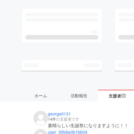
ホーム
活動報告
支援者
54
george0131
14件
の支援者です
素晴らしい生誕祭になりますように！！
user_95b6e0b1bb04