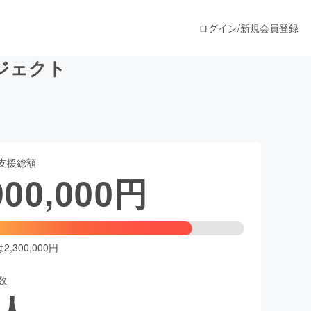
ログイン
/
新規会員登録
ジェクト
うすぐ公開されます
支援総額
プロダクト
900,000
円
ファッション
スポーツ
,300,000円
数
ア
ソーシャルグッド
人