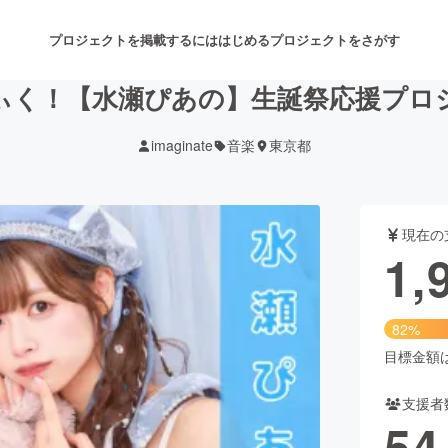
プロジェクトを掲載するには
はじめる
プロジェクトをさがす
ぃく！【水瀬ぴあの】生誕祭応援プロ
imaginate
音楽
東京都
注目のリターン
注目の新着プロジェクト
募集終了が近いプロジェクト
も
現在の
音楽
舞台・パフォーマンス
1,
ゲーム・サービス開発
フード・飲食店
82%
書籍・雑誌出版
アニメ・漫画
目標金額は2
支援者
チャレンジ
ビューティー・ヘルスケ
54