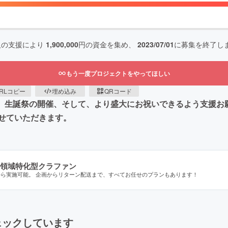
人の支援により
1,900,000
円の資金を集め、
2023/07/01
に募集を終了し
もう一度プロジェクトをやってほしい
RLコピー
埋め込み
QRコード
あの】生誕祭の開催、そして、より盛大にお祝いできるよう支援
せていただきます。
領域特化型クラファン
から実施可能。 企画からリターン配送まで、すべてお任せのプランもあります！
ェックしています