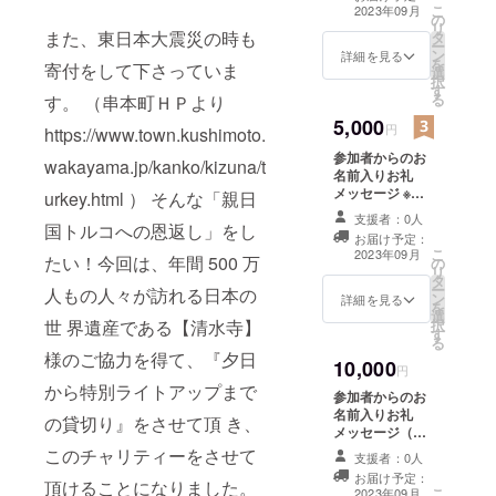
前を「備考欄」
こ
2023年09月
の
にてお教えくだ
リ
また、東日本大震災の時も
タ
さい ＋ 実際に
ー
ン
伺った際に撮影
詳細を見る
を
寄付をして下さっていま
選
した、観光客が
択
す
少ない状況で、
る
す。 （串本町ＨＰより
「独占！」＆
5,000
「ライトアッ
円
https://www.town.kushimoto.
プ！」された 清
参加者からのお
水寺の【限定写
wakayama.jp/kanko/kizuna/t
名前入りお礼
真】をメールに
メッセージ ※
urkey.html ） そんな「親日
て『5枚』お送り
メッセージ内に
させていただき
支援者：0人
国トルコへの恩返し」をし
記載希望のお名
ます。
お届け予定：
前を「備考欄」
こ
2023年09月
たい！今回は、年間 500 万
の
にてお教えくだ
リ
タ
さい ＋ 実際に
ー
人もの人々が訪れる日本の
ン
伺った際に撮影
詳細を見る
を
選
した、観光客が
世 界遺産である【清水寺】
択
す
少ない状況で、
る
「独占！」＆
様のご協力を得て、『夕日
10,000
「ライトアッ
円
プ！」された 清
から特別ライトアップまで
参加者からのお
水寺の【限定写
名前入りお礼
の貸切り』をさせて頂 き、
真】をメールに
メッセージ（希
て『7枚』お送り
望される方には
このチャリティーをさせて
させていただき
支援者：0人
お礼ビデオ） ※
ます
お届け予定：
頂けることになりました。
メッセージ内に
こ
2023年09月