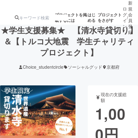
新
ロ
規
グ
会
プロジェクトを掲
はじ
プロジェクト
/
載するには
める
をさがす
イ
員
ン
登
★学生支援募集★ 【清水寺貸切り】
録
＆【トルコ大地震 学生チャリティ
プロジェクト】
人気のプロ
注目のリ
注目の新着プロ
募集終了が近いプ
もうすぐ公開
ジェクト
ターン
ジェクト
ロジェクト
されます
Choice_studentcircle
ソーシャルグッド
京都府
アート・写真
音楽
現在の支援総
テクノロジー・ガジェット
ゲーム・サ
額
1,00
映像・映画
書籍・雑誌
0
円
ビジネス・起業
チャレンジ