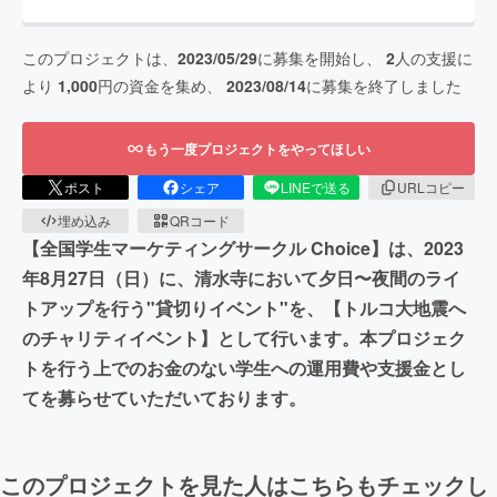
このプロジェクトは、
2023/05/29
に募集を開始し、
2
人の支援に
より
1,000
円の資金を集め、
2023/08/14
に募集を終了しました
もう一度プロジェクトをやってほしい
ポスト
シェア
LINEで送る
URLコピー
埋め込み
QRコード
【全国学生マーケティングサークル Choice】は、2023
年8月27日（日）に、清水寺において夕日〜夜間のライ
トアップを行う"貸切りイベント"を、【トルコ大地震へ
のチャリティイベント】として行います。本プロジェク
トを行う上でのお金のない学生への運用費や支援金とし
てを募らせていただいております。
このプロジェクトを見た人はこちらもチェックし