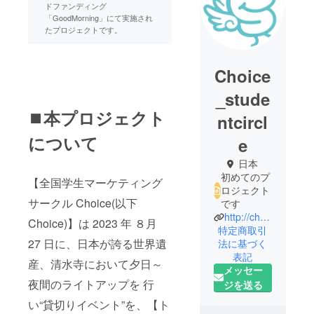
ドファンディング
「GoodMorning」にて実施され
たプロジェクトです。
Choice
_stude
⏹️本プロジェクト
ntcircl
について
e
日本
初めてのプ
【全国学生マーケティング
ロジェクト
サークル Choice(以下
です
http://choice-japan.com/
Choice)】は 2023 年 ８月
特定商取引
27 日に、日本が誇る世界遺
法に基づく
表記
産、清水寺において夕日～
メッセー
夜間のライトアップを 行
ジを送る
い“貸切りイベント”を、【ト