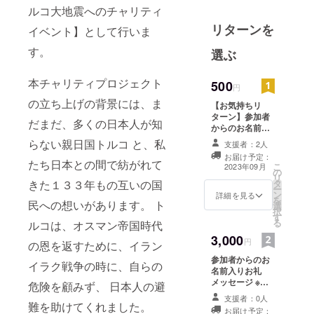
ルコ大地震へのチャリティ
リターンを
イベント】として行いま
す。
選ぶ
本チャリティプロジェクト
500
円
の立ち上げの背景には、ま
【お気持ちリ
ターン】参加者
だまだ、多くの日本人が知
からのお名前入
りお礼メッセー
らない親日国トルコ と、私
支援者：2人
ジをメールにて
お届け予定：
送らせていただ
たち日本との間で紡がれて
こ
2023年09月
の
きます。 ※メッ
リ
きた１３３年もの互いの国
タ
セージ内に記載
ー
ン
希望のお名前を
詳細を見る
を
民への想いがあります。 ト
選
「備考欄」にて
択
す
お教えください
る
ルコは、オスマン帝国時代
3,000
円
の恩を返すために、イラン
参加者からのお
イラク戦争の時に、自らの
名前入りお礼
メッセージ ※
危険を顧みず、 日本人の避
メッセージ内に
支援者：0人
記載希望のお名
難を助けてくれました。
お届け予定：