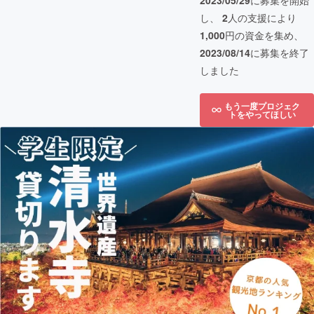
2023/05/29
に募集を開始
し、
2
人の支援により
1,000
円の資金を集め、
2023/08/14
に募集を終了
しました
もう一度プロジェク
トをやってほしい