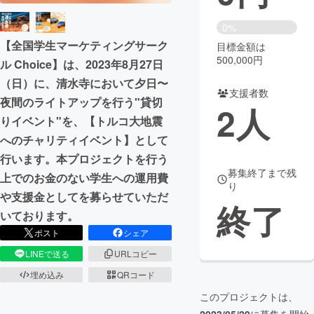
まちづくり・地域活性化
0%
【全国学生マーケティングサーク
目標金額は
500,000円
ル Choice】は、2023年8月27日
CAMPFIRE for Social Good
CAMPFIRE Creation
（日）に、清水寺において夕日〜
CAMPFIREふるさと納税
machi-ya
コミュニティ
支援者数
夜間のライトアップを行う"貸切
2
人
りイベント"を、【トルコ大地震
へのチャリティイベント】として
行います。本プロジェクトを行う
募集終了まで残
上でのお金のない学生への運用費
り
や支援金としてを募らせていただ
終了
いております。
ポスト
シェア
LINEで送る
URLコピー
埋め込み
QRコード
このプロジェクトは、