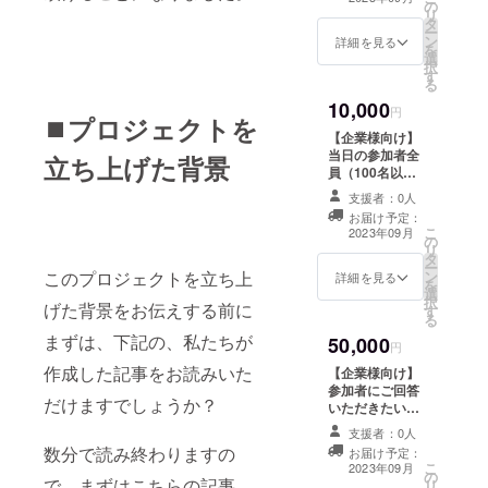
の
希望のお名前を
リ
タ
「備考欄」にて
ー
ン
お教えください
詳細を見る
を
選
※お礼ビデオの内
択
す
容 動画、ボイス
る
の内容：イベン
10,000
トの様子とご支
円
⏹️プロジェクトを
援への感謝 収録
【企業様向け】
時間：1分半 提
当日の参加者全
立ち上げた背景
供時期：9月中旬
員（100名以
提供方法：視聴
上）に、オンラ
用のURLをメー
支援者：0人
イン上で配るし
ルで送信 本リ
お届け予定：
おりに協賛企業
こ
ターンの内容を
2023年09月
の
様のお名前を記
リ
無断で転載・公
タ
載させていただ
ー
開することは禁
このプロジェクトを立ち上
ン
きます。（御社
詳細を見る
を
止です。 ＋ 実際
選
のPRにこの機会
択
に伺った際に撮
げた背景をお伝えする前に
す
をご活用くださ
る
影した、観光客
い！） ※支援
が少ない状況
まずは、下記の、私たちが
50,000
時、必ず備考欄
円
で、 「独占！」
に掲載を希望さ
作成した記事をお読みいた
「ライトアッ
【企業様向け】
れるお名前をご
プ！」された 清
参加者にご回答
記入ください。
だけますでしょうか？
水寺の【限定写
いただきたいア
真】をメールに
ンケートがござ
支援者：0人
て『15枚』お送
いましたら、ア
数分で読み終わりますの
お届け予定：
りさせていただ
ンケート結果を
こ
2023年09月
の
きます。
御社に提供いた
で、まずはこちらの記事
リ