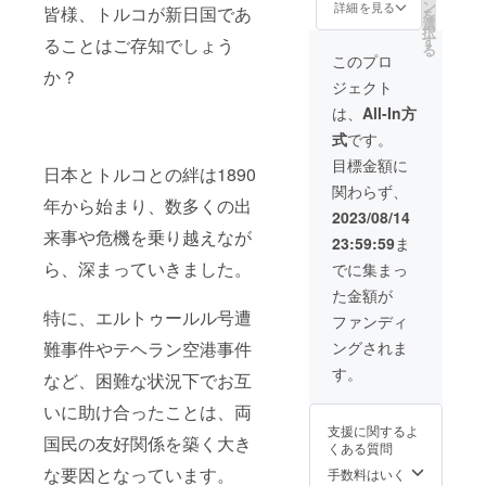
ン
きます。（御社
詳細を見る
皆様、トルコが新日国であ
を
選
のPRにこの機会
択
す
をご活用くださ
ることはご存知でしょう
る
い！） ／参加者
このプロ
か？
にご回答いただ
ジェクト
きたいアンケー
トがございまし
は、
All-In方
たら、アンケー
式
です。
ト結果を御社に
提供いたしま
目標金額に
日本とトルコとの絆は1890
す。 若者の生の
関わらず、
意見や感想を
年から始まり、数多くの出
フィードバック
2023/08/14
致します！（※1
来事や危機を乗り越えなが
23:59:59
ま
分以内でオンラ
ら、深まっていきました。
インで回答でき
でに集まっ
るものに限りま
た金額が
す） ／Choiceの
特に、エルトゥールル号遭
HPとプロジェク
ファンディ
トのPR動画に、
難事件やテヘラン空港事件
ングされま
ご支援いただい
た企業様とし
す。
など、困難な状況下でお互
て、御社名を3か
月間クレジット
いに助け合ったことは、両
に記載させてい
支援に関するよ
国民の友好関係を築く大き
ただきます。
くある質問
（過去、サーク
な要因となっています。
手数料はいく
ルメンバーが、