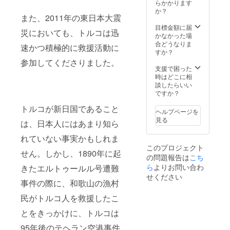
らかかります
朝日新聞、中日
か？
新聞に取り上げ
また、2011年の東日本大震
られた実績がご
目標金額に届
ざいます！）
災においても、トルコは迅
かなかった場
（つまり、1万
合どうなりま
円、5万円と10
速かつ積極的に救援活動に
すか？
万円 すべての
リターンが含ま
参加してくださりました。
支援で困った
れている、お得
時はどこに相
パックとなりま
談したらいい
す！） ※支援
ですか？
時、必ず備考欄
に掲載を希望さ
トルコが新日国であること
れるお名前をご
ヘルプページを
記入ください。
見る
は、日本人にはあまり知ら
れていない事実かもしれま
このプロジェクト
せん。しかし、1890年に起
の問題報告は
こち
ら
よりお問い合わ
きたエルトゥールル号遭難
せください
事件の際に、和歌山の漁村
民がトルコ人を救援したこ
とをきっかけに、トルコは
95年後のテヘラン空港事件