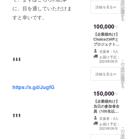
タ
します。 （若者
ー
ン
の生の意見や感
詳細を見る
に、目を通していただけま
を
選
想をフィード
択
すと幸いです。
す
バック致しま
る
す！） （※1分以
100,000
内でオンライン
円
で回答できるも
【企業様向け】
のに限ります）
ChoiceのHPと
プロジェクトの
PR動画に、ご支
支援者：0人
援いただいた企
お届け予定：
⬇️⬇️⬇️
業様として、御
こ
2023年09月
の
社名を3か月間ク
リ
タ
レジットに記載
ー
ン
させていただき
詳細を見る
を
選
ます。 （過去、
択
す
サークルメン
る
https://x.gd/JugfG
バーが、朝日新
150,000
聞、中日新聞に
円
取り上げられた
【企業様向け】
実績がございま
当日の参加者全
す！） ※支援
員（100名以
時、必ず備考欄
⬆️⬆️⬆️
上）に、オンラ
に掲載を希望さ
支援者：0人
イン上で配るし
れるお名前をご
お届け予定：
おりに協賛企業
こ
記入ください。
2023年09月
の
様のお名前を記
リ
タ
載させていただ
ー