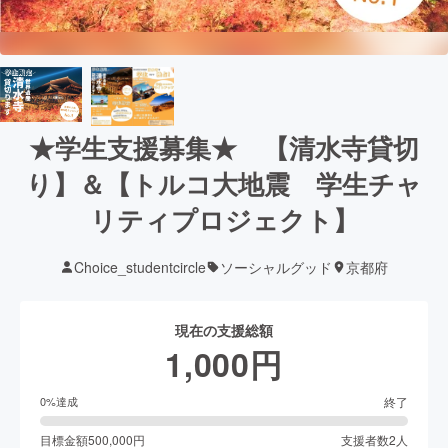
★学生支援募集★ 【清水寺貸切
り】＆【トルコ大地震 学生チャ
リティプロジェクト】
Choice_studentcircle
ソーシャルグッド
京都府
現在の支援総額
1,000
円
終了
0
%達成
目標金額
500,000
円
支援者数
2
人