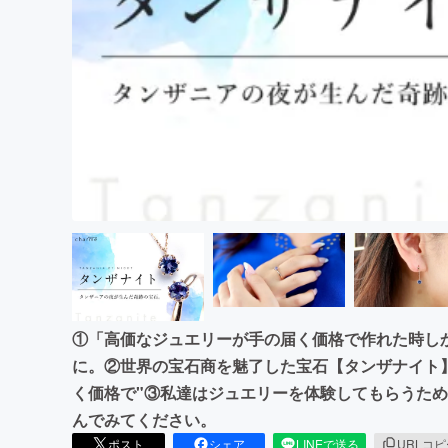
まちづくり・地域活性化
①「高価なジュエリーが手の届く価格で作れた時し
に。②世界の宝石商を魅了した宝石【タンザナイト】
く価格で"③私達はジュエリーを体験してもらうた
んでみてください。
ポスト
シェア
LINEで送る
URLコ