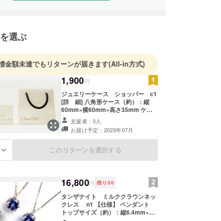
を選ぶ
標金額未達でもリターンが届きます
(All-in方式)
1,900
円
ジュエリーケース ショッパー c1
[詳 細] 八角形ケース（約）：縦
60mm×横60mm×高さ35mm ケー
スカバー（約）：縦80mm×横
支援者：0人
80mm×高さ75mm ショッパー
お届け予定：2023年07月
（約）：縦120mm×横140mm×高さ
140mm（開封時） ※こちらの価格
には消費税・送料が含まれます。 ※
このリターンを選択する
る
ご注文状況、使用部材の供給状況、
製造工程上の都合等により出荷時期
が遅れる場合がございます。 ※写真
と実際の商品では、ディスプレイに
16,800
円
残り
30
よって色合いに違いが生じる場合が
ございます。ご了承下さい。 [内容]
タンザナイト ミルククラウンネッ
シャルムオリジナルのジュエリー
クレス n1 【仕様】 ペンダント
ケースです。他にはあまりない八角
トップサイズ（約）：縦6.4mm×横
形の可愛らしいデザインで、美しく
5.0.0mm 石サイズ（約）：4.0mm