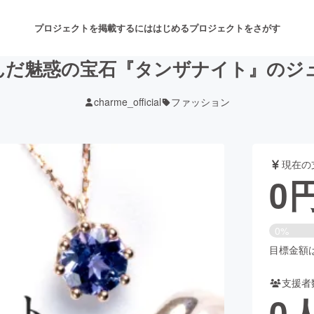
プロジェクトを掲載するには
はじめる
プロジェクトをさがす
んだ魅惑の宝石『タンザナイト』のジュ
charme_official
ファッション
注目のリターン
注目の新着プロジェクト
募集終了が近いプロジェクト
も
現在の
音楽
舞台・パフォーマンス
0
ゲーム・サービス開発
フード・飲食店
0%
書籍・雑誌出版
アニメ・漫画
目標金額は1
支援者
チャレンジ
ビューティー・ヘルスケ
0