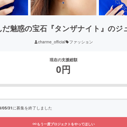
んだ魅惑の宝石『タンザナイト』のジュ
charme_official
ファッション
現在の支援総額
0
円
3/05/31
に募集を終了しました
もう一度プロジェクトをやってほしい