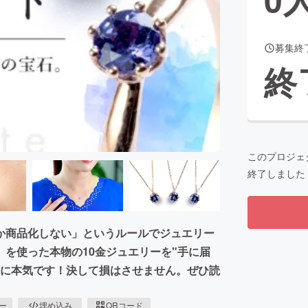
募集終
CAMPFIRE for Social Good
CAMPFIRE Creation
終
CAMPFIREふるさと納税
machi-ya
コミュニティ
このプロジェ
終了しました
か商品化しない」というルールでジュエリー
を使った本物の10金ジュエリーを"手に届
めに本気です！決して損はさせません。ぜひ読
ピー
埋め込み
QRコード