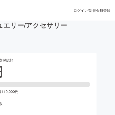
ログイン
/
新規会員登録
エリー/アクセサリー
うすぐ公開されます
支援総額
プロダクト
円
ファッション
スポーツ
10,000円
数
ア
ソーシャルグッド
人