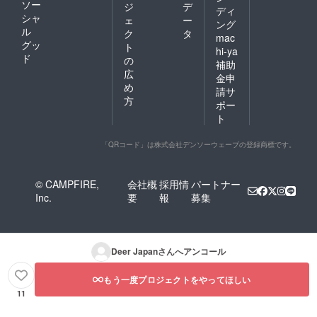
ソー
ジ
デ
ディ
シャ
ェ
ー
ング
ル
ク
タ
mac
グッ
ト
hi-ya
ド
の
補助
広
金申
め
請サ
方
ポー
ト
「QRコード」は株式会社デンソーウェーブの登録商標です。
© CAMPFIRE,
会社概
採用情
パートナー
Inc.
要
報
募集
Deer Japan
さんへアンコール
もう一度プロジェクトをやってほしい
11