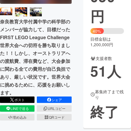
円
まちづくり・地域活性化
奈良教育大学付属中学の科学部の
メンバーが協力して、目標だった
CAMPFIRE for Social Good
CAMPFIRE Creation
40%
FIRST LEGO League Challenge
CAMPFIREふるさと納税
machi-ya
コミュニティ
目標金額は
1,200,000円
世界大会への切符を勝ち取りまし
た！！しかし、オーストラリアへ
支援者数
の渡航費、滞在費など、大会参加
51
人
に関わる全ての費用が自己負担で
あり、厳しい状況です。世界大会
に挑めるために、応援をお願いし
募集終了まで残
ます。
り
ポスト
シェア
終了
LINEで送る
URLコピー
埋め込み
QRコード