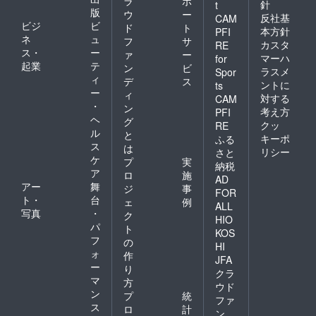
ラ
ポ
針
t
版
ウ
ー
反社基
CAM
ビジ
ビ
ド
ト
本方針
PFI
ネ
ュ
フ
サ
カスタ
RE
ス・
ー
ァ
ー
マーハ
for
起業
テ
ン
ビ
ラスメ
Spor
ィ
デ
ス
ントに
ts
ー
ィ
対する
CAM
・
ン
考え方
PFI
ヘ
グ
クッ
RE
ル
と
キーポ
ふる
ス
は
リシー
さと
ケ
プ
実
納税
ア
ロ
施
AD
アー
舞
ジ
事
FOR
ト・
台
ェ
例
ALL
写真
・
ク
HIO
パ
ト
KOS
フ
の
HI
ォ
作
JFA
ー
り
クラ
マ
方
ウド
ン
プ
統
ファ
ス
ロ
計
ン