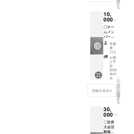
択
す
る
10,
000
円
〇チー
ムメン
バーか
らのお
支援
礼の
者：
メール
17人
〇世界
お届
大会活
け予
動報告
定：
（メー
2023
年07
ルにて
こ
月
PDF
の
リ
ファイ
タ
ー
ルをお
ン
詳細を見る
を
送りし
選
択
ま
す
る
す。）
30,
〇チー
ムオリ
000
円
ジナル
〇世界
缶バッ
大会活
ジ(
動報告
44mm