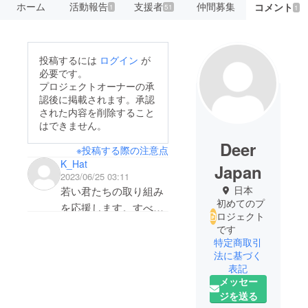
ホーム
活動報告
支援者
仲間募集
コメント
1
51
1
投稿するには
ログイン
が
必要です。
プロジェクトオーナーの承
認後に掲載されます。承認
された内容を削除すること
はできません。
Deer
※投稿する際の注意点
K_Hat
Japan
2023/06/25 03:11
日本
若い君たちの取り組み
初めてのプ
を応援します。すべて
ロジェクト
のEnergyの源はSunで
です
ありCarbonが生物構成
特定商取引
法に基づく
の源であることも自明
表記
の理、当然のこととし
メッセー
て、視野を大きく広げ
ジを送る
てください。地球には