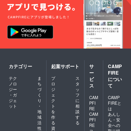
カテゴリー
起案サポート
サ
CAMP
ー
FIRE
テク
ま
プ
ス
ビ
につい
ノロ
ち
ロ
タ
ス
て
ジー
づ
ジ
ッ
・ガ
く
ェ
フ
CAM
CAMP
ジェ
り
ク
に
PFI
FIREと
ット
・
ト
相
RE
は
地
を
談
CAM
あんし
域
作
す
PFI
ん・安
活
る
る
RE
全への
性
資
コ
取り組