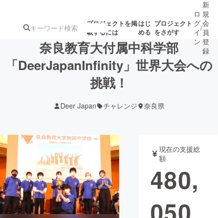
新
ロ
規
グ
会
プロジェクトを掲
はじ
プロジェクト
/
載するには
める
をさがす
イ
員
ン
登
奈良教育大付属中科学部
録
「DeerJapanInfinity」世界大会への
挑戦！
人気のプロ
注目のリ
注目の新着プロ
募集終了が近いプ
もうすぐ公開
ジェクト
ターン
ジェクト
ロジェクト
されます
Deer Japan
チャレンジ
奈良県
アート・写真
音楽
現在の支援総
テクノロジー・ガジェット
ゲーム・サ
額
480,
映像・映画
書籍・雑誌
050
ビジネス・起業
チャレンジ