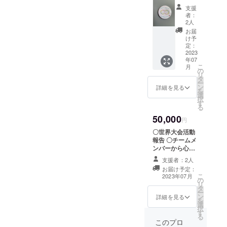
＋チー
のチー
支援
ムメン
ムロゴ
者：
バーか
入り缶
2人
ら心を
バッ
お届
込めた
ジ
け予
お礼状
白 1個
定：
〇チー
2023
)
年07
ムオリ
こ
月
ジナル
の
リ
缶バッ
タ
ー
ジ(
ン
詳細を見る
を
44mm
選
択
のチー
す
る
ムロゴ
50,000
入り缶
円
バッ
〇世界大会活動
ジ
報告 〇チームメ
白 1個
ンバーから心を
) ※共
込めたお礼状 〇
に郵送
支援者：2人
チームオリジナ
お届け予定：
ルTシャツ(ター
こ
2023年07月
の
コイズブルー
リ
タ
チームロゴ入
ー
ン
り サイズ展開
詳細を見る
を
選
M,L,LL) ※共に郵
択
す
送 ※現在作成依
る
頼中のため、デ
このプロ