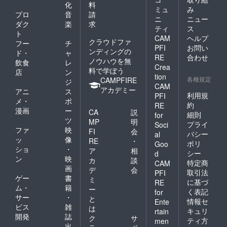
化
料
ミュ
み
プロ
音
請
ニ
ニュー
ダク
楽
求
ティ
ス
ト
CAM
ヘルプ
クラウドファ
フー
チ
PFI
お問い
ンディングの
ド・
ャ
RE
合わせ
ノウハウを無
飲食
レ
Crea
料で学ぼう
店
ン
tion
各種規定
CAMPFIRE
ジ
CAM
アカデミー
アニ
ス
利用規
PFI
メ・
ポ
約
RE
漫画
ー
CA
説
細則
for
ツ
MP
明
プライ
Soci
ファ
映
FI
会
バシー
al
ッ
像
RE
・
ポリ
Goo
ショ
・
ア
相
シー
d
ン
映
カ
談
特定商
CAM
画
デ
会
取引法
PFI
ゲー
書
ミ
に基づ
RE
ム・
籍
ー
く表記
for
サー
・
と
情報セ
Ente
ビス
雑
は
キュリ
rtain
開発
誌
ク
サ
ティ方
men
出