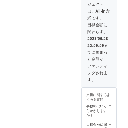
ザインの写真が
ジェクト
ございません
が、ご了承くだ
は、
All-In方
さい。
式
です。
目標金額に
関わらず、
2023/06/28
23:59:59
ま
でに集まっ
た金額が
ファンディ
ングされま
す。
支援に関するよ
くある質問
手数料はいく
らかかります
か？
目標金額に届