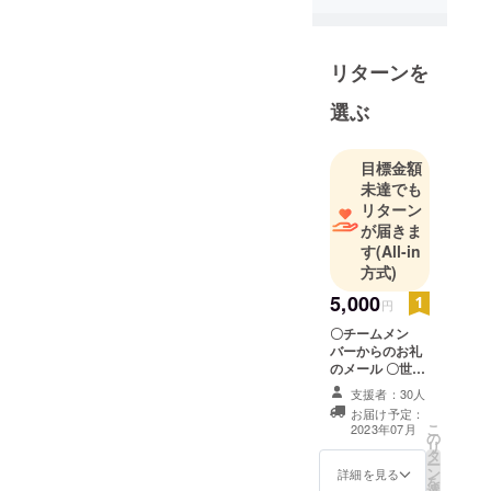
まだまだ未開発の深海
資源や、今開発中の水
リターンを
素エネルギー、核融合
等多くの分野が君たち
選ぶ
の活躍に期待していま
す。多くの多様な意見
目標金額
をご互いに尊重し、自
未達でも
ら問題を見つけ自ら答
リターン
が届きま
えを考えられるよう、
す
(All-in
今回の挑戦が有意義で
方式)
あることをお祈りしま
5,000
円
す。50年前の附中卒業
〇チームメン
生より
バーからのお礼
のメール 〇世界
大会活動報告
支援者：30人
（メールにて
お届け予定：
PDFファイルを
こ
2023年07月
の
お送りしま
リ
タ
す。）
ー
ン
詳細を見る
を
選