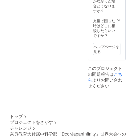
かなかった場
合どうなりま
すか？
支援で困った
時はどこに相
談したらいい
ですか？
ヘルプページを
見る
このプロジェクト
の問題報告は
こち
ら
よりお問い合わ
せください
トップ
>
プロジェクトをさがす
>
チャレンジ
>
奈良教育大付属中科学部「DeerJapanInfinity」世界大会への