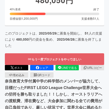
終了
40
%達成
目標金額
1,200,000
円
支援者数
51
人
このプロジェクトは、
2023/05/29
に募集を開始し、
51
人の支援
により
480,050
円の資金を集め、
2023/06/28
に募集を終了しま
した
もう一度プロジェクトをやってほしい
ポスト
シェア
LINEで送る
URLコピー
埋め込み
QRコード
奈良教育大学付属中学の科学部のメンバーが協力して、
目標だったFIRST LEGO League Challenge世界大会へ
の切符を勝ち取りました！！しかし、オーストラリアへ
の渡航費、滞在費など、大会参加に関わる全ての費用が
自己負担であり、厳しい状況です。世界大会に挑めるた