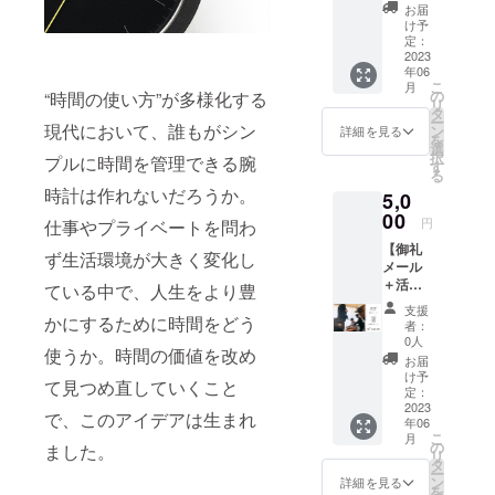
だ応援
お届
加え、 これ
したい
け予
心優し
定：
までにない
い方向
2023
ものを生み
年06
けのリ
こ
月
出すことを
ターン
の
“時間の使い方”が多様化する
リ
です。
タ
心掛けなが
ー
プロ
現代において、誰もがシン
ン
詳細を見る
ら活動して
を
ジェク
選
択
プルに時間を管理できる腕
ト終了
います。 ど
す
る
後にお
こか見覚え
時計は作れないだろうか。
5,0
礼の
があるけど
メール
00
円
仕事やプライベートを問わ
を送ら
見たことが
【御礼
せてい
ず生活環境が大きく変化し
ない、そん
メール
ただき
＋活動
な新しいカ
ます！
ている中で、人生をより豊
レポー
※備考欄
タチを模索
支援
ト】
かにするために時間をどう
にお名
者：
し 「こんな
U+Oを
前や
0人
使うか。時間の価値を改め
ただた
ニック
の欲しかっ
お届
だ応援
ネーム
け予
た」を生む
て見つめ直していくこと
したい
をお書
定：
素敵なデザ
心優し
2023
きくだ
で、このアイデアは生まれ
年06
い方向
さい。
インを大切
こ
月
けのリ
の
ました。
にしていま
リ
ターン
タ
ー
です。
す。
ン
詳細を見る
を