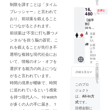
black〉
×1点 ※
す
合等に
金額に
る
制限を課すことは「タイム
×1点
デザイ
より出
対する
16,
［一般
ン・仕
荷時期
もので
在庫な
プレッシャー」と言われて
販売予
480
様は変
し
が遅れ
す。
円
定価格
更にな
る場合
おり、前頭葉を鍛えること
【超早
23,540
る可能
があり
割】
円(税
性もご
につながるとされます。
ます。
30％OF
込・送
ざいま
※価格に
F！10
料込み)
前頭葉は“不安に打ち勝つメ
す。ご
ついて
支援
watch
の20％
了承く
は税込
者：
ンタル”を担う脳の器官。こ
モデル
割引］
ださ
3人
＋送料
001／先
・オリ
い。 ※
込の価
お届
れを鍛えることが先行き不
着3名様
ジナル
ご注文
け予
格で
限定 ・
の
定：
状況、
す。 ※
透明な複雑な現代社会にお
10
2023
ウォッ
使用部
割引率
年06
watch
チ
材の供
は販売
いて、情報のオン・オフを
こ
月
のモデ
BOX（
の
給状
予定価
リ
ル
定価
タ
選択する能力の向上につな
況、製
格に送
ー
001〈B
2,000円
ン
造工程
詳細を見る
料を含
を
LACK ×
がると言われています。
相当）
選
上の都
む合計
択
yellow
×1点 ※
す
合等に
金額に
る
時間の境界が曖昧で、時間
〉×1点
デザイ
より出
このプロ
対する
［一般
ン・仕
荷時期
もので
に追われているという感覚
ジェクト
販売予
様は変
が遅れ
す。
定価格
更にな
る場合
は、
All-In方
を持つ現代人へ。10 watch
23,540
る可能
があり
式
です。
円(税
性もご
ます。
が多くの人の手に届き、 1
込・送
ざいま
※価格に
目標金額に