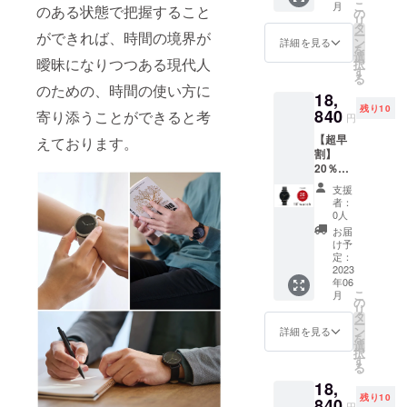
す。 ※
こ
月
のある状態で把握すること
のモデ
BOX（
の
給状
備考欄
リ
ル
定価
タ
況、製
にお名
ー
ができれば、時間の境界が
004〈SI
2,000円
ン
造工程
詳細を見る
前や
を
LVER ×
相当）
選
上の都
ニック
曖昧になりつつある現代人
択
black〉
×1点 ※
す
合等に
ネーム
る
×1点
デザイ
より出
をお書
のための、時間の使い方に
18,
［一般
ン・仕
荷時期
きくだ
残り10
販売予
840
様は変
寄り添うことができると考
が遅れ
さい。
円
定価格
更にな
る場合
【超早
23,500
えております。
る可能
があり
割】
円(税
性もご
ます。
20％OF
込・送
ざいま
※価格に
F！10
料込み)
す。ご
ついて
支援
watch
の30％
了承く
は税込
者：
モデル
割引］
ださ
0人
＋送料
001／先
・オリ
い。 ※
込の価
お届
着10名
ジナル
ご注文
け予
格で
様限定
の
定：
状況、
す。 ※
・ 10
2023
ウォッ
使用部
割引率
年06
watch
チ
材の供
は販売
こ
月
のモデ
BOX（
の
給状
予定価
リ
ル
定価
タ
況、製
格に送
ー
001〈B
2,000円
ン
造工程
詳細を見る
料を含
を
LACK ×
相当）
選
上の都
む合計
択
yellow
×1点 ※
す
合等に
金額に
る
〉×1点
デザイ
より出
対する
18,
［一般
ン・仕
荷時期
もので
残り10
販売予
840
様は変
が遅れ
す。
円