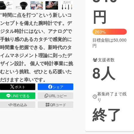
円
まちづくり・地域活性化
“時間に点を打つ”という新しいコ
ンセプトを備えた腕時計です。デ
CAMPFIRE for Social Good
CAMPFIRE Creation
ジタル時計にはない、アナログで
263%
CAMPFIREふるさと納税
machi-ya
コミュニティ
手触り感のあるカタチで感覚的に
目標金額は50,000
円
時間量を把握できる、新時代のタ
イムマネジメント理論に則ったデ
支援者数
ザイン設計。 個人で時計事業に挑
8
人
むという挑戦、ぜひとも応援いた
だけますと幸いです。
ポスト
シェア
募集終了まで残
LINEで送る
URLコピー
り
埋め込み
QRコード
終了