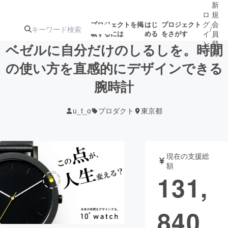
新
ロ
規
グ
会
プロジェクトを掲
はじ
プロジェクト
/
載するには
める
をさがす
イ
員
ン
登
ベゼルに自分だけのしるしを。時間
録
の使い方を直感的にデザインできる
腕時計
人気のプロ
注目のリ
注目の新着プロ
募集終了が近いプ
もうすぐ公開
ジェクト
ターン
ジェクト
ロジェクト
されます
u_t_o
プロダクト
東京都
アート・写真
音楽
現在の支援総
テクノロジー・ガジェット
ゲーム・サ
額
131,
映像・映画
書籍・雑誌
840
ビジネス・起業
チャレンジ