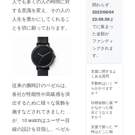
料込み)
人でも多くの人の時間に対
す。ご
ついて
関わらず、
の30％
了承く
は税込
する意識を変え、その人の
割引］
ださ
＋送料
2023/06/04
・オリ
い。 ※
込の価
人生を豊かにしてくれるこ
23:59:59
ま
ジナル
ご注文
格で
の
状況、
す。 ※
でに集まっ
とを切に願っております。
ウォッ
使用部
割引率
た金額が
チ
材の供
は販売
BOX（
給状
予定価
ファンディ
定価
況、製
格に送
ングされま
2,000円
造工程
料を含
相当）
上の都
む合計
す。
×1点 ※
合等に
金額に
デザイ
より出
対する
ン・仕
荷時期
もので
支援に関するよ
様は変
が遅れ
す。
くある質問
更にな
る場合
る可能
があり
手数料はいく
従来の腕時計のベゼルは、
性もご
ます。
らかかります
ざいま
※価格に
か？
各社が性能性や高級感を演
す。ご
ついて
了承く
出するために様々な装飾を
は税込
目標金額に届
ださ
＋送料
かなかった場
施すなどされてきました
い。 ※
込の価
合どうなりま
ご注文
格で
すか？
が、10 watchはユーザー目
状況、
す。 ※
使用部
割引率
支援で困った
線の設計を目指し、ベゼル
材の供
は販売
時はどこに相