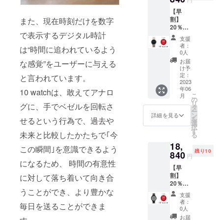
定価格
更にな
る場合
【早
23,540
る可能
があり
割】
また、現在時刻だけを数字
円(税
性もご
ます。
20％OF
込・送
ざいま
※価格に
で表示するデジタル時計
F！10
料込み)
す。ご
ついて
支援
watch
の20％
了承く
は税込
者：
は“時間に追われているよう
モデル
割引］
ださ
0人
＋送料
002／先
・オリ
い。 ※
込の価
お届
な感覚”をユーザーに与える
着10名
ジナル
ご注文
け予
格で
様限定
の
定：
状況、
と言われています。
す。 ※
・10
2023
ウォッ
使用部
割引率
年06
watch
チ
10 watchは、敢えてアナロ
材の供
は販売
こ
月
のモデ
BOX（
の
給状
予定価
リ
グに、手でベゼルを回転さ
ル
定価
タ
況、製
格に送
ー
002〈SI
2,000円
ン
造工程
詳細を見る
料を含
を
せるという行為で、過去や
LVER ×
相当）
選
上の都
む合計
択
green〉
×1点 ※
す
合等に
金額に
未来と比較したかたちで｢今
る
×1点
デザイ
より出
対する
18,
［一般
ン・仕
荷時期
もので
この瞬間｣を意識できるよう
残り10
販売予
840
様は変
が遅れ
す。
円
定価格
更にな
になるため、 時間の有意性
る場合
【早
23,540
る可能
があり
割】
円(税
に対して落ち着いて向き合
性もご
ます。
20％OF
込・送
ざいま
※価格に
うことができ、より豊かな
F！10
料込み)
す。ご
ついて
支援
watch
の20％
了承く
は税込
者：
毎日を送ることができま
モデル
割引］
ださ
0人
＋送料
003／先
・オリ
い。 ※
込の価
お届