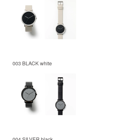
003 BLACK white
004 SILVER black