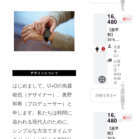
御礼
選
択
メール
す
る
ととも
16,
に、
残り1
我々が
480
円
活動す
【超早
るきっ
割】
かけと
30％OF
なった
F！10
出来
支援
watch
事〜10
者：
モデル
watch
2人
002／先
開発、
お届
着3名様
各種ク
け予
限定 ・
ラウド
定：
10
2023
ファン
年06
watch
ディン
こ
月
のモデ
グ成功
はじめまして。U+Oの魚森
の
リ
ル
レポー
タ
ー
稜也（デザイナー）、奥野
002〈SI
ト大公
ン
詳細を見る
を
LVER ×
開な
選
択
和希（プロデューサー）と
green〉
ど、活
す
る
×1点
動で得
申します。私たちは時間に
16,
［一般
てきた
残り1
販売予
480
知見や
追われる現代人のために、
円
定価格
想いな
【超早
23,540
どを惜
シンプルな方法でタイムマ
割】
円(税
しげも
30％OF
込・送