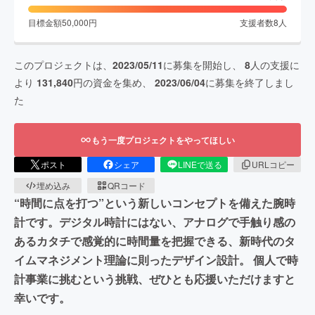
目標金額
50,000
円
支援者数
8
人
このプロジェクトは、
2023/05/11
に募集を開始し、
8
人の支援に
より
131,840
円の資金を集め、
2023/06/04
に募集を終了しまし
た
もう一度プロジェクトをやってほしい
ポスト
シェア
LINEで送る
URLコピー
埋め込み
QRコード
“時間に点を打つ”という新しいコンセプトを備えた腕時
計です。デジタル時計にはない、アナログで手触り感の
あるカタチで感覚的に時間量を把握できる、新時代のタ
イムマネジメント理論に則ったデザイン設計。 個人で時
計事業に挑むという挑戦、ぜひとも応援いただけますと
幸いです。