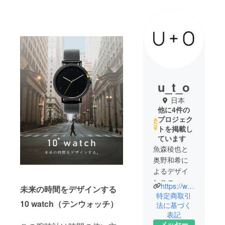
u_t_o
日本
他に4件の
プロジェク
トを掲載し
ています
魚森稜也と
奥野和希に
よるデザイ
ンユニット
https://www.u-t-o.com/
未来の時間をデザインする
「U+O（
特定商取引
10 watch（テンウォッチ）
ユー
法に基づく
表記
ト）」。
メッセー