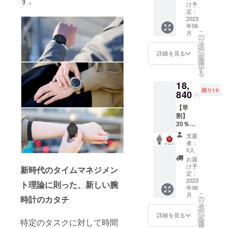
す。
着10名
ジナル
ご注文
け予
格で
様限定
の
定：
状況、
す。 ※
・10
2023
ウォッ
使用部
割引率
年06
watch
チ
材の供
は販売
こ
月
のモデ
BOX（
の
給状
予定価
リ
ル
定価
タ
況、製
格に送
ー
003〈B
2,000円
ン
造工程
詳細を見る
料を含
を
LACK ×
相当）
選
上の都
む合計
択
white〉
×1点 ※
す
合等に
金額に
る
×1点
デザイ
より出
対する
18,
［一般
ン・仕
荷時期
もので
残り10
販売予
840
様は変
が遅れ
す。
円
定価格
更にな
る場合
【早
23,540
る可能
があり
割】
円(税
性もご
ます。
20％OF
込・送
ざいま
※価格に
F！10
料込み)
す。ご
ついて
支援
watch
の20％
了承く
は税込
者：
モデル
割引］
ださ
0人
＋送料
004／先
・オリ
い。 ※
込の価
お届
着10名
ジナル
ご注文
け予
格で
新時代のタイムマネジメン
様限定
の
定：
状況、
す。 ※
・10
2023
ウォッ
使用部
ト理論に則った、新しい腕
割引率
年06
watch
チ
材の供
は販売
こ
月
のモデ
BOX（
時計のカタチ
の
給状
予定価
リ
ル
定価
タ
況、製
格に送
ー
004〈SI
2,000円
ン
造工程
詳細を見る
料を含
を
特定のタスクに対して時間
LVER ×
相当）
選
上の都
む合計
択