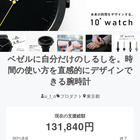
ベゼルに自分だけのしるしを。時
間の使い方を直感的にデザインで
きる腕時計
u_t_o
プロダクト
東京都
現在の支援総額
131,840
円
終了
263
%達成