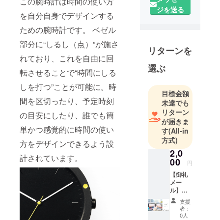
この腕時計は時間の使い方
2019年度 広
ジを送る
島大学大学
を自分自身でデザインする
院修了。
ための腕時計です。 ベゼル
部分に“しるし（点）”が施さ
在学時代か
リターンを
ら共に活動
れており、これを自由に回
し、
選ぶ
転させることで“時間にしる
建築、プロ
しを打つ”ことが可能に。時
ダクト、グ
目標金額
ラフィック
間を区切ったり、予定時刻
未達でも
など多岐に
リターン
の目安にしたり、誰でも簡
わたってデ
が届きま
単かつ感覚的に時間の使い
す
(All-in
ザインを手
方式)
掛けていま
方をデザインできるよう設
2,0
す。
計されています。
00
円
世の中に既
【御礼
メー
にある目的
ル】
や意味に
U+Oの
支援
活動を
ちょっとし
者：
ただた
0人
た仕掛けを