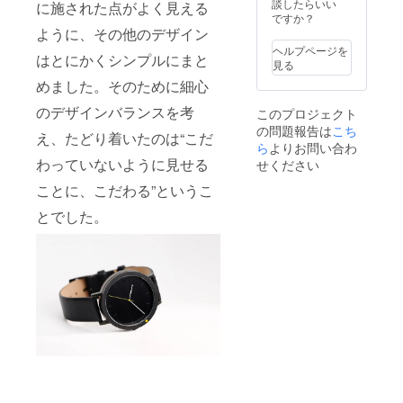
給状
予定価
談したらいい
に施された点がよく見える
況、製
格に送
ですか？
造工程
料を含
ように、その他のデザイン
上の都
む合計
ヘルプページを
はとにかくシンプルにまと
合等に
金額に
見る
より出
対する
めました。そのために細心
荷時期
もので
が遅れ
す。
のデザインバランスを考
このプロジェクト
る場合
の問題報告は
こち
があり
え、たどり着いたのは“こだ
ます。
ら
よりお問い合わ
※価格に
わっていないように見せる
せください
ついて
は税込
ことに、こだわる”というこ
＋送料
とでした。
込の価
格で
す。 ※
割引率
は販売
予定価
格に送
料を含
む合計
金額に
対する
もので
す。