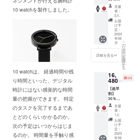
ネジメントが行える腕時計
なくま
F！10
料込み)
とめた
支援
10 watchを製作しました。
watch
の30％
冊子を
者：
モデル
割引］
データ
2人
003／先
・オリ
にてお
お届
着3名様
ジナル
送りさ
け予
限定 ・
の
定：
せてい
10
2023
ウォッ
ただき
年06
watch
チ
ます。
こ
月
のモデ
BOX（
の
これか
リ
ル
定価
タ
ら個人
ー
003〈B
2,000円
ン
で何か
詳細を見る
を
LACK ×
相当）
選
始めよ
択
white〉
×1点 ※
す
うと
る
×1点
デザイ
思って
10 watchは、 経過時間や残
16,
［一般
ン・仕
いる方
残り2
販売予
480
様は変
り時間といった、デジタル
やクラ
円
定価格
更にな
ウド
【超早
時計にはない感覚的な時間
23,540
る可能
ファン
割】
円(税
性もご
ディン
量の把握ができます。 特定
30％OF
込・送
ざいま
グに挑
F！10
料込み)
す。ご
戦しよ
支援
のタスクを完了するまであ
watch
の30％
了承く
うと
者：
モデル
割引］
ださ
1人
思って
とどのくらいかかるのか。
004／先
・オリ
い。 ※
いる方
お届
着3名様
ジナル
ご注文
け予
次の予定はいつからはじま
にも必
限定 ・
の
定：
状況、
見の内
10
2023
ウォッ
るのか。 時間量を手触り感
使用部
容で
年06
watch
チ
材の供