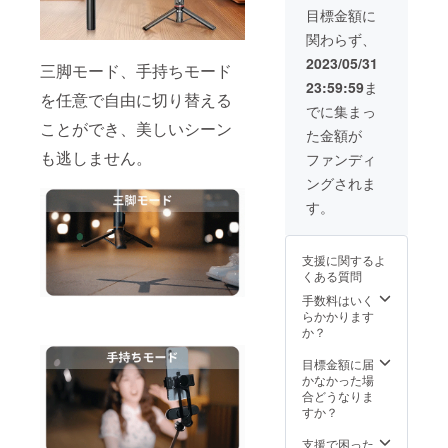
目標金額に
関わらず、
2023/05/31
三脚モード、手持ちモード
23:59:59
ま
を任意で自由に切り替える
でに集まっ
ことができ、美しいシーン
た金額が
も逃しません。
ファンディ
ングされま
す。
支援に関するよ
くある質問
手数料はいく
らかかります
か？
目標金額に届
かなかった場
合どうなりま
すか？
支援で困った