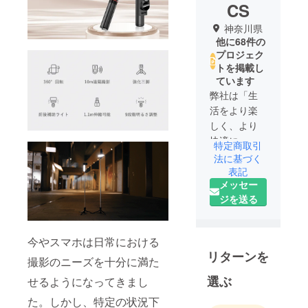
CS
神奈川県
他に68件の
プロジェク
トを掲載し
ています
弊社は「生
活をより楽
しく、より
快適に」を
特定商取引
ポリシーに
法に基づく
製品・サー
表記
メッセー
ビスを提供
ジを送る
していま
す。皆様の
生活中の
今やスマホは日常における
ニーズを応
リターンを
撮影のニーズを十分に満た
え、また時
代の変化に
選ぶ
せるようになってきまし
対応する製
た。しかし、特定の状況下
品をお客様