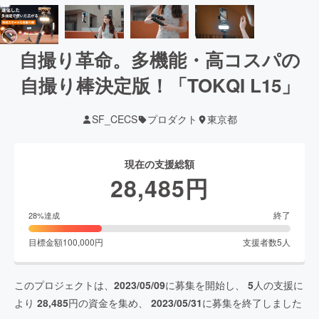
自撮り革命。多機能・高コスパの
自撮り棒決定版！「TOKQI L15」
SF_CECS
プロダクト
東京都
現在の支援総額
28,485
円
終了
28
%達成
目標金額
100,000
円
支援者数
5
人
このプロジェクトは、
2023/05/09
に募集を開始し、
5
人の支援に
より
28,485
円の資金を集め、
2023/05/31
に募集を終了しました