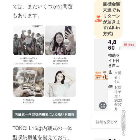
目標金額
では、まだいくつかの問題
の手元にお
未達でも
届けるため
もあります。
リターン
に、本社は
が届きま
製品のデザ
す
(All-in
方式)
イン・品質
管理・販売
4,8
残り46
60
の事業を立
円
ち上げりま
補助ラ
イト付
した。
き自撮
り棒
支援
「TOK
者：
QI
4人
L15」
お届
１セッ
け予
ト内
定：
容：
2023
年07
TOKQI
こ
月
L15本体
の
リ
*1 ケー
タ
ー
ブル*1
ン
詳細を見る
を
日本語
選
TOKQI L15は内蔵式の一体
択
取扱説
す
る
明書*1
型収納機能を備えており、