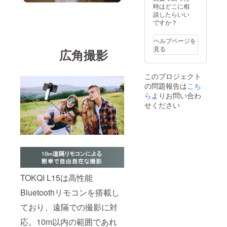
時はどこに相
談したらいい
ですか？
ヘルプページを
見る
広角撮影
このプロジェクト
の問題報告は
こち
ら
よりお問い合わ
せください
TOKQI L15は高性能
Bluetoothリモコンを搭載し
ており、遠隔での撮影に対
応。10m以内の範囲であれ