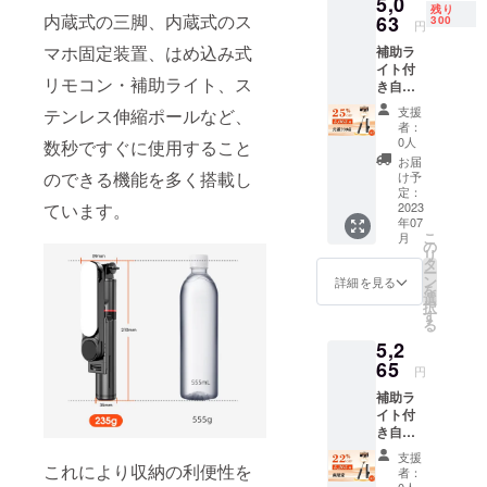
5,0
Bluetoo
残り
内蔵式の三脚、内蔵式のス
thリモ
63
300
円
コン*1
マホ固定装置、はめ込み式
補助ラ
イト付
リモコン・補助ライト、ス
き自撮
り棒
支援
テンレス伸縮ポールなど、
「TOK
者：
QI
0人
数秒ですぐに使用すること
L15」
お届
１セッ
のできる機能を多く搭載し
け予
ト内
定：
ています。
容：
2023
年07
TOKQI
こ
月
L15本体
の
リ
*1 ケー
タ
ー
ブル*1
ン
詳細を見る
を
日本語
選
択
取扱説
す
る
明書*1
5,2
Bluetoo
thリモ
65
円
コン*1
補助ラ
イト付
き自撮
り棒
支援
「TOK
これにより収納の利便性を
者：
QI