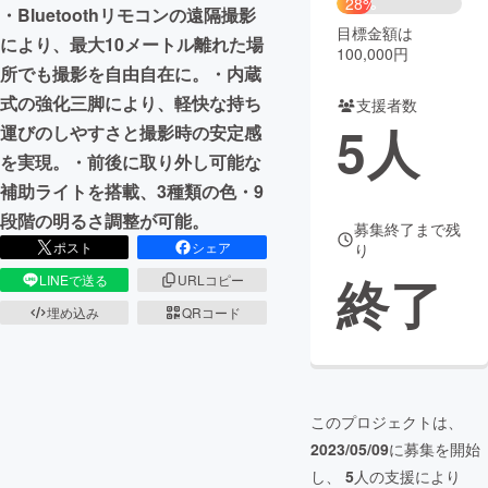
28%
・Bluetoothリモコンの遠隔撮影
目標金額は
まちづくり・地域活性化
により、最大10メートル離れた場
100,000円
所でも撮影を自由自在に。・内蔵
式の強化三脚により、軽快な持ち
支援者数
CAMPFIRE for Social Good
CAMPFIRE Creation
5
人
運びのしやすさと撮影時の安定感
CAMPFIREふるさと納税
machi-ya
コミュニティ
を実現。・前後に取り外し可能な
補助ライトを搭載、3種類の色・9
段階の明るさ調整が可能。
募集終了まで残
ポスト
シェア
り
終了
LINEで送る
URLコピー
埋め込み
QRコード
このプロジェクトは、
2023/05/09
に募集を開始
し、
5
人の支援により