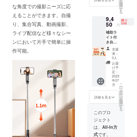
を
取扱説
選
な角度での撮影ニーズに応
択
明書*2
す
る
Bluetoo
えることができます。自撮
9,4
thリモ
残り
コン*2
り、集合写真、動画撮影、
50
300
円
ライブ配信など様々なシー
補助ラ
イト付
ンにおいて片手で簡単に操
き自撮
り棒
支援
作可能。
「TOK
者：
QI
0人
L15」 2
お届
セット
け予
内容：
定：
TOKQI
2023
年07
L15本体
こ
月
*2 ケー
の
リ
ブル*2
タ
ー
日本語
ン
詳細を見る
を
取扱説
選
択
明書*2
す
る
Bluetoo
このプロ
thリモ
ジェクト
コン*2
は、
All-In方
式
です。