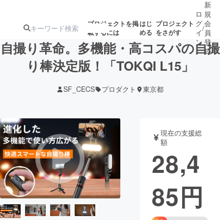
新
ロ
規
グ
会
プロジェクトを掲
はじ
プロジェクト
/
載するには
める
をさがす
イ
員
ン
登
自撮り革命。多機能・高コスパの自撮
録
り棒決定版！「TOKQI L15」
人気のプロ
注目のリ
注目の新着プロ
募集終了が近いプ
もうすぐ公開
SF_CECS
プロダクト
東京都
ジェクト
ターン
ジェクト
ロジェクト
されます
アート・写真
音楽
現在の支援総
額
28,4
テクノロジー・ガジェット
ゲーム・サ
85
円
映像・映画
書籍・雑誌
ビジネス・起業
チャレンジ