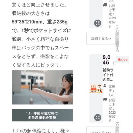
0人
驚くほど向上させました。
L15」
お届
１セッ
け予
収納後の大きさは
ト内
定：
容：
2023
59*35*210mm
、
重さ235g
年07
TOKQI
こ
月
L15本体
の
で、1秒でポケットサイズに
リ
*1 ケー
タ
ー
ブル*1
変身
。小さく精巧な自撮り
ン
詳細を見る
を
日本語
選
択
棒はバッグの中でもスペー
取扱説
す
る
明書*1
スをとらず、撮影をこよな
9,0
Bluetoo
残り99
thリモ
45
円
く愛する人にピッタリ。
コン*1
補助ラ
イト付
き自撮
り棒
支援
「TOK
者：
QI
1人
L15」 2
お届
セット
け予
内容：
定：
TOKQI
2023
年07
L15本体
こ
月
*2 ケー
の
リ
ブル*2
タ
1.1mの超伸縮により、様々
ー
日本語
ン
詳細を見る