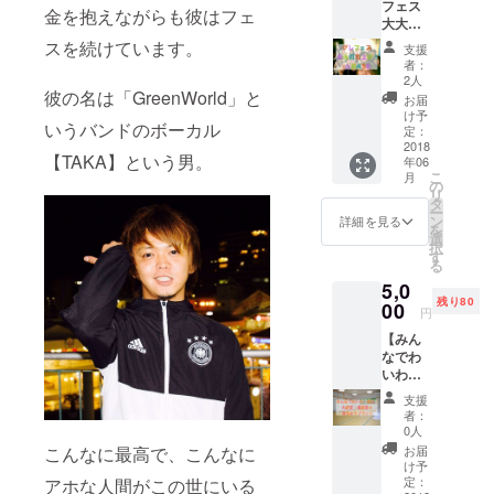
フェス
椅子（2
金を抱えながらも彼はフェ
大大打
脚） を
ち上
お貸し
スを続けています。
支援
げ！in
しま
者：
BASE
す。 当
2人
】
彼の名は「GreenWorld」と
日会場
お届
7/13(金
で受け
け予
いうバンドのボーカル
）に 京
取れて
定：
都西院
2018
会場で
【TAKA】という男。
年06
にある
返せま
こ
月
Green
す。 こ
の
リ
World『
のリ
タ
ー
TAKA』
ターン
ン
詳細を見る
を
のお店
で2日間
選
択
BASE
ご利用
す
る
でグレ
いただ
5,0
フェス
けま
残り80
の打ち
00
す。
円
上げを
【みん
開催！
なでわ
20:00(S
いわい
TART)
宿泊！
23:00(C
支援
大部
LOSE)
者：
屋・相
飲み放
0人
部屋の
題2h、
お届
こんなに最高で、こんなに
素泊ま
ごはん
け予
りプラ
付 Cafe
定：
アホな人間がこの世にいる