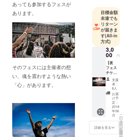
あっても参加するフェスが
目標金額
あります。
未達でも
リターン
が届きま
す
(All-in
方式)
3,0
00
円
【夜
そのフェスには主催者の想
フェス
チケッ
い、魂を震わすような熱い
ト】
支援
Greatlu
「心」があります。
者：
ckFES'
8人
18(6/16
お届
)
け予
(OPEN)
定：
21:30
2018
年06
(START
こ
月
)22:00
の
リ
(CLOSE
タ
ー
)3:00
ン
詳細を見る
を
フェス
選
択
会