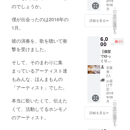
ン！】
2018
＆Bar
年06
男女別
のでしょうか。
BASE
こ
月
室
by
の
リ
(6/16)
GreatL
タ
ー
僕が出会ったのは2016年の
20:00
uck 〒
ン
詳細を見る
を
フェス
615-
選
1月。
択
(1日目)
0022 京
す
る
終了 花
都府京
6,0
の丘セ
都市右
彼の演奏を、歌を聴いて衝
残り1
ンター
00
京区西
円
(22:00
院平町
撃を受けました。
【個室
までに
25 ライ
でゆっ
チェッ
フプラ
くり宿
クイン)
そして、そのまわりに集
ザ西大
泊！ビ
送迎は
路四条
支援
ジネス
まっているアーティスト達
ありま
（阪急
者：
ホテル/
せんの
西院駅
2人
もみんな、ほんまもんの
シング
で、車
から徒
お届
ル】送
でお越
歩5分）
け予
「アーティスト」でした。
迎付
しの方
定：
(6/16)
2018
のみご
年06
20:00
利用可
本当に歌いたくて、伝えた
こ
月
フェス
能なリ
の
リ
(1日目)
ターン
タ
くて、活動してるホンモノ
ー
終了
です。
ン
詳細を見る
を
20:05
のアーティスト。
大浴場
選
択
ビジネ
あり
す
る
スホテ
食事な