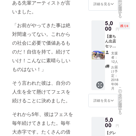
ー
ある先輩アーティストが言
の手紙
り) ※12
ン
詳細を見る
を
を書か
歳以下
選
いました。
択
せてい
は無料
す
る
ただき
です。
5,0
ます。
「お前がやってきた事は絶
残り8
（希望
00
円
の人物
対間違ってない。これから
【楽ち
をご指
ん出店
名くだ
の社会に必要で価値あるも
セッ
さい）
のだ！自信を持て。続けて
ト】
支援
フェス
者：
いけ！こんなに素晴らしい
チケッ
12人
トがあ
お届
ものはない！」
れば、
け予
誰でも
定：
出店・
2018
そう言われた彼は、自分の
年06
表現が
こ
月
可能な
の
人生を全て懸けてフェスを
リ
『Great
タ
ー
Luck
続けることに決めました。
ン
詳細を見る
を
Filed』
選
択
で使用
す
る
それから5年、彼はフェスを
可能な
5,0
・ワン
毎年続けてきました。毎年
タッチ
00
円
テント
大赤字です。たくさんの借
【グレ
・机 ・