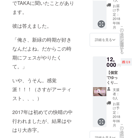
フェス
花の丘
でTAKAに聞いたことがあり
セット
からバ
にはご
セン
お届
レンタ
スで約
参加い
け予
ター 〒
ます。
ル】※ス
30分(駐
定：
ただけ
622-
タッフ
2018
車場あ
ませ
0214 京
年06
による
り) ※12
ん。）
彼は答えました。
都府船
こ
月
設営付
歳以下
の
井郡京
リ
き キャ
は無料
タ
丹波町
ー
ンプ
「俺さ、新緑の時期が好き
です。
ン
詳細を見る
蒲生野
を
フェス
選
口50-
択
なんだよね。だからこの時
でもあ
す
1(会場
る
る
から13
期にフェスがやりたく
12,
GreatL
キロ、
残り3
uckFES
000
車で25
円
て。」
。キャ
分)
【個室
ンプの
でゆっ
経験が
いや、うそん。感覚
くり宿
ない
泊！ビ
と、不
派！！！（さすがアーティ
支援
ジネス
安な点
者：
ホテル/
スト、、、）
がたく
0人
ダブ
さんあ
お届
ル】送
ります
け予
2017年は初めての快晴の中
迎付
よね？
定：
(6/16)
2018
そんな
行われましたが、結果はや
年06
20:00
方はこ
こ
月
フェス
ちらの
の
はり大赤字。
リ
(1日目)
リター
タ
ー
終了
ンをご
ン
詳細を見る