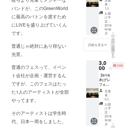
タッ
者：
フ】 み
バンドが、このGreenWorld
1人
んなで
お届
に最高のバトンを渡すため
一緒に
け予
会場を
定：
にLIVEを盛り上げていくん
設営し
2018
年06
ましょ
です。
こ
月
う！
の
リ
6/13(水
タ
ー
）
ン
詳細を見る
普通じゃ絶対にあり得ない
を
JR「園
選
択
部駅」
光景。
す
る
9:00集
3,0
合
残り30
普通のフェスって、イベン
10:00
00
円
設営開
ト会社が企画・運営するん
【6/14(
始
木)グレ
13:00
ですが、このフェスはたっ
フェス
昼食
設営ス
19:00
支援
た1人のアーティストが全部
タッ
夕食
者：
フ】 み
20:00
0人
やってます。
んなで
ロッジ
お届
一緒に
宿泊
け予
会場を
（宿泊
定：
そのアーティストは学生時
設営し
2018
しなく
年06
代、日本一周をしました。
ましょ
ても
こ
月
う！
可）
の