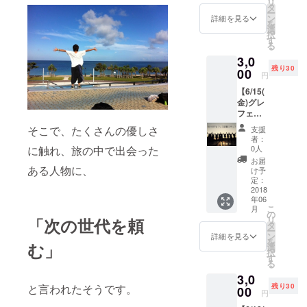
リ
6/14(木
（昼
タ
ー
）
食、夕
ン
詳細を見る
を
JR「園
食、
選
択
部駅」
ロッジ
す
る
9:00集
宿泊は
3,0
合
リター
残り30
10:00
00
ンに含
円
設営開
まれま
【6/15(
始
す）
金)グレ
13:00
フェス
昼食
設営ス
19:00
そこで、たくさんの優しさ
支援
タッ
夕食
者：
フ】 み
20:00
0人
に触れ、旅の中で出会った
んなで
ロッジ
お届
一緒に
ある人物に、
宿泊
け予
会場を
（宿泊
定：
設営し
2018
しなく
年06
ましょ
ても
こ
月
う！
可）
の
リ
「次の世代を頼
6/15(金
（昼
タ
ー
）
食、夕
ン
詳細を見る
を
JR「園
む」
食、
選
択
部駅」
ロッジ
す
る
9:00集
宿泊は
3,0
合
リター
残り30
と言われたそうです。
10:00
00
ンに含
円
設営開
まれま