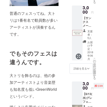
す
る
場:STIH
3,0
Lの森
京都府
00
円
普通のフェスってね。大ト
南丹市
【サン
の
リは1番有名で動員数が多い
クス
JR『園
メー
部駅』
アーティストが演奏するん
ル】
からバ
支援
「Great
です。
スで約
者：
LuckFE
30分(駐
5人
Sを応援
車場あ
お届
した
り)
け予
い！」
定：
でもそのフェスは
と思っ
2018
年06
ていた
こ
月
だける
違うんです。
の
リ
方向け
タ
ー
のリ
ン
詳細を見る
を
ター
選
択
大トリを飾るのは、他の参
ン。
す
る
FES運
加アーティストより音楽歴
3,0
営メン
残り29
バーか
00
円
も知名度も低いGreenWorld
らのお
【6/13(
礼の
というバンド。
水)グレ
メール
フェス
が届き
設営ス
ます。
彼らより先輩でメジャーな
支援