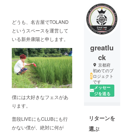
どうも、名古屋でTOLAND
というスペースを運営して
いる新井康陽と申します。
greatlu
ck
京都府
初めてのプ
ロジェクト
です
メッセー
ジを送る
僕には大好きなフェスがあ
ります。
リターンを
普段LIVEにもCLUBにも行
かない僕が、絶対に何が
選ぶ