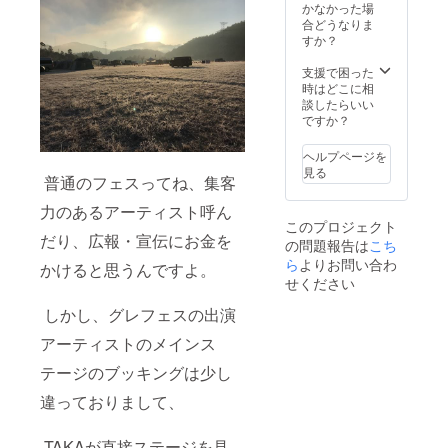
ライブ
かなかった場
の権利
合どうなりま
をゲッ
すか？
トして
みてく
支援で困った
ださ
時はどこに相
い！ ※
談したらいい
交通費
ですか？
は別途
発生し
ヘルプページを
ます。
見る
普通のフェスってね、集客
※日程、
内容は
力のあるアーティスト呼ん
メール
このプロジェクト
にて要
だり、広報・宣伝にお金を
の問題報告は
こち
相談
ら
よりお問い合わ
かけると思うんですよ。
せください
しかし、グレフェスの出演
アーティストのメインス
テージのブッキングは少し
違っておりまして、
TAKAが直接ステージを見