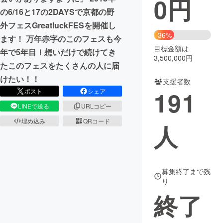
0
円
の6/16と17の2DAYSで京都の野
まちづくり・地域活性化
外フェスGreatluckFESを開催し
36%
ます！ 万年赤字のこのフェスも今
目標金額は
CAMPFIRE for Social Good
CAMPFIRE Creation
年で5年目！想いだけで続けてき
3,500,000円
CAMPFIREふるさと納税
machi-ya
コミュニティ
たこのフェスをたくさんの人に届
けたい！！
支援者数
191
ポスト
シェア
LINEで送る
URLコピー
埋め込み
QRコード
人
募集終了まで残
り
終了