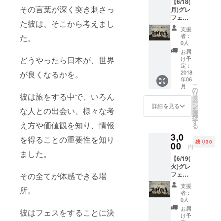
【6/18(
始
す）
その言葉が深く突き刺さっ
月)グレ
13:00
フェス
昼食
た彼は、そこから考えまし
撤収ス
19:00
支援
タッ
夕食
者：
た。
フ】 み
20:00
0人
んなで
ロッジ
お届
一緒に
宿泊
け予
どうやったら日本が、世界
会場を
（宿泊
定：
撤収作
2018
が良くなるかを。
しなく
年06
業をし
ても
こ
月
ましょ
可）
の
リ
彼は旅をする中で、いろん
う！
（昼
タ
ー
6/18(月
食、夕
ン
詳細を見る
を
な人との出会い、様々な考
）
食、
選
択
JR「園
ロッジ
す
え方や価値観を知り、情報
る
部駅」
宿泊は
3,0
9:00集
リター
を得ることの重要性を知り
残り30
合
00
ンに含
円
10:00
まれま
ました。
【6/19(
撤収開
す）
火)グレ
始
フェス
その全てが体感できる場
13:00
撤収ス
昼食
支援
所。
タッ
19:00
者：
フ】 み
夕食
0人
んなで
20:00
お届
彼はフェスをすることに決
一緒に
ロッジ
け予