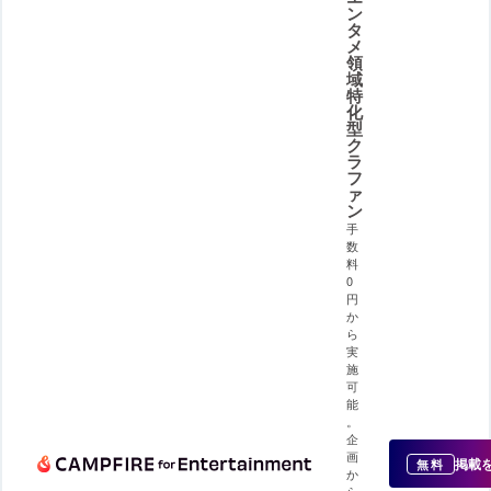
ン
タ
メ
領
域
特
化
型
ク
ラ
フ
ァ
ン
手
数
料
0
円
か
ら
実
施
可
能
。
企
画
掲載
無料
か