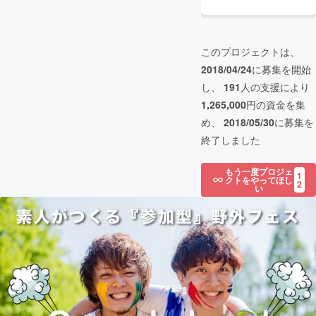
このプロジェクトは、
2018/04/24
に募集を開始
し、
191
人の支援により
1,265,000
円の資金を集
め、
2018/05/30
に募集を
終了しました
もう一度プロジェ
1
クトをやってほし
2
い