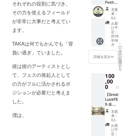
Festival
20:30
それぞれの役割に気づき、
す。
ト内
企業協
出発
（この
容】
支援
その力を使えるフィールド
賛】 ご
21:00
リター
1、ドー
者：
協賛い
到着⇨
ンを選
0人
ムテン
が非常に大事だと考えてい
ただい
チェッ
ばれた
ト ・数
お届
た企業
クイン
方は
け予
量：1張
ます。
名また
大浴場
定：
チェッ
・メー
は個人
2018
あり
クイン
カー：
年06
名を
(23:00
の都合
キャプ
TAKAは何でもかんでも「背
こ
月
ホーム
まで)
の
上、夜
テンス
リ
ページ
食事な
タ
負い過ぎ」ていました。
フェス
タッグ
ー
や専用
し こち
ン
にはご
詳細を見る
・使用
を
アプリ
らのリ
選
参加い
時サイ
択
に掲載
彼は彼のアーティストとし
ターン
す
ただけ
ズ：約
る
させて
は6名分
ませ
270×27
て、フェスの発起人として
100
いただ
の扱い
ん。）
0×H170
きま
,00
になり
cm ・付
の力がフルに活かされるポ
す。 パ
ます。
0
属品：
円
ンフ
（この
ペグ、
ジションが必要だと考えま
レット
【Great
リター
ロー
等も
LuckFE
ンを選
した。
プ、ハ
フェス
S 全力
ばれた
ン
当日、
で応
方は
マー、
支援
受付に
援！！
僕は、
チェッ
収納
者：
て配布
個人&企
クイン
0人
ケース
させて
業協賛S
の都合
2、テン
お届
いただ
コー
上、夜
け予
トマッ
きま
ス！！
フェス
定：
ト ・数