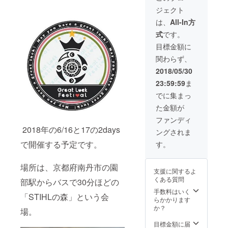
Worldの
援前に
量：2個
ジェクト
TAKA
別途お
と、
問い合
は、
All-In方
フェス
わせく
式
です。
代表で
ださ
もあり
い。）
目標金額に
名古屋
関わらず、
TOLAN
Dの代表
2018/05/30
でもあ
23:59:59
ま
る新井
康陽の
でに集まっ
トーク
た金額が
ライブ
が主催
ファンディ
できま
2018年の6/16と17の2days
ングされま
す！
（片方
で開催する予定です。
す。
ずつの
開催は
不可）
場所は、京都府南丹市の園
支援に関するよ
これか
くある質問
部駅からバスで30分ほどの
らさら
なる飛
手数料はいく
「STIHLの森」という会
躍間違
らかかります
いなし
か？
場。
の2人の
トーク
目標金額に届