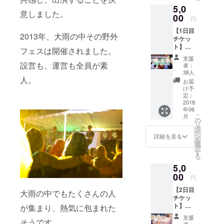
5,0
意しました。
00
円
【1日目
2013年、大雨の中その野外
チケッ
ト】
フェスは開催されました。
Greatlu
支援
ckFES'
設営も、運営も全員が素
者：
18 6/16
38人
の
人。
お届
GreatL
け予
uckFES
定：
に参加
2018
年06
できる
こ
月
チケッ
の
リ
トで
タ
ー
す。
ン
詳細を見る
を
(OPEN)
選
択
12:00
す
る
(START
5,0
)12:30
(CLOSE
00
円
)20:00
【2日目
フェス
大雨の中でもたくさんの人
チケッ
会
ト】
が集まり、熱気に包まれた
場:STIH
Greatlu
Lの森
支援
そうです。
ckFES'
京都府
者：