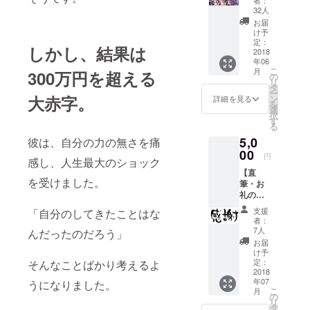
18 6/17
南丹市
32人
の
の
お届
GreatL
JR『園
け予
uckFES
部駅』
定：
しかし、結果は
に参加
2018
からバ
年06
できる
スで約
こ
月
300万円を超える
チケッ
30分(駐
の
リ
トで
車場あ
タ
ー
す。
大赤字。
り) ※12
ン
詳細を見る
を
(OPEN)
歳以下
選
択
12:00
は無料
す
る
(START
です。
5,0
彼は、自分の力の無さを痛
)12:30
(CLOSE
00
円
感し、人生最大のショック
)20:00
【直
フェス
を受けました。
筆・お
会
礼の手
場:STIH
紙】 発
Lの森
支援
「自分のしてきたことはな
起人で
京都府
者：
ある
南丹市
7人
んだったのだろう」
Green
の
お届
Worldの
JR『園
け予
TAKAか
部駅』
定：
そんなことばかり考えるよ
代表新
2018
からバ
年07
うになりました。
井康陽
スで約
こ
月
が直筆
30分(駐
の
リ
でお礼
車場あ
タ