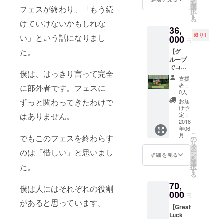
を
20:05
利用く
選
フェスが終わり、「もう続
択
ビジネ
ださ
す
る
スホテ
い！グ
けていけないかもしれな
36,
ルひよ
レフェ
残り1
い」という話になりまし
し天若
000
スス
円
の家行
タッフ
た。
【グ
き送迎
がその
ループ
車到着
場で設
でコ
20:30
営して
僕は、はっきり言って完全
テージ
出発
くれる
支援
に宿
21:00
ので、
者：
に部外者です。フェスに
泊！6名
到着⇨
初めて
0人
ま
チェッ
の方で
ずっと関わってきたわけで
お届
で！】
クイン
も安心
け予
送迎付
部屋風
定：
はありません。
してご
(6/16)
2018
呂あ
利用い
年06
20:00
り 簡
ただけ
こ
月
でもこのフェスを終わらす
フェス
単な朝
の
ます！
リ
(1日目)
食(パ
タ
（当日
ー
のは「惜しい」と思いまし
終了
ン、
ン
会場イ
詳細を見る
を
20:05
コー
選
ンフォ
た。
択
ひよし
ヒー) こ
す
メー
る
フォレ
ちらの
ション
70,
スト山
リター
までお
僕は人にはそれぞれの役割
の家行
000
ンは2名
越しく
円
きの送
分の扱
があると思っています。
ださ
【Great
迎車到
いにな
い）
Luck
着
りま
【セッ