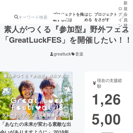
新
ロ
規
グ
会
プロジェクトを掲
はじ
プロジェクト
/
載するには
める
をさがす
イ
員
ン
登
素人がつくる『参加型』野外フェス
録
「GreatLuckFES」を開催したい！！
人気のプロ
注目のリ
注目の新着プロ
募集終了が近いプ
もうすぐ公開
greatluck
音楽
ジェクト
ターン
ジェクト
ロジェクト
されます
アート・写真
音楽
現在の支援総
額
1,26
テクノロジー・ガジェット
ゲーム・サ
5,00
映像・映画
書籍・雑誌
「あなたの未来が変わる素敵な出
ビジネス・起業
チャレンジ
会いがありますように」 2018年