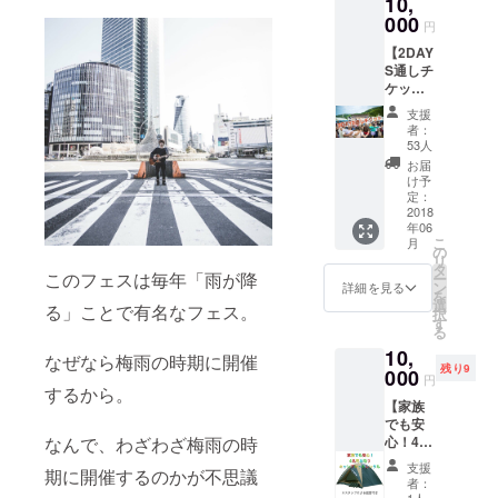
10,
ルひよ
し 25畳
し天若
000
(10~50
円
の家行
名)男
【2DAY
き送迎
性、15
S通しチ
車到着
畳
ケッ
20:30
(10~30
ト】
出発
名)女
支援
Greatlu
21:00
性、大
者：
ckFES'
到着⇨
部屋で
53人
18 この
チェッ
の相部
お届
チケッ
クイン
屋にな
け予
トで、
部屋風
定：
りま
『6/16.
2018
呂あ
す。
年06
夜フェ
り 簡
（この
こ
月
ス.6/17
単な朝
の
リター
リ
』すべ
食(パ
タ
ンを選
このフェスは毎年「雨が降
ー
てご参
ン、
ン
ばれた
詳細を見る
を
加いた
コー
選
方は
る」ことで有名なフェス。
択
だけま
ヒー)
す
チェッ
る
す。
（この
クイン
10,
フェス
リター
の都合
なぜなら梅雨の時期に開催
残り9
会
000
ンを選
上、夜
円
場:STIH
するから。
ばれた
フェス
【家族
Lの森
方は
にはご
でも安
京都府
チェッ
参加い
心！4名
なんで、わざわざ梅雨の時
南丹市
クイン
ただけ
用お泊
の
の都合
ませ
支援
期に開催するのかが不思議
りキャ
JR『園
上、夜
ん。）
者：
ンプ
部駅』
1人