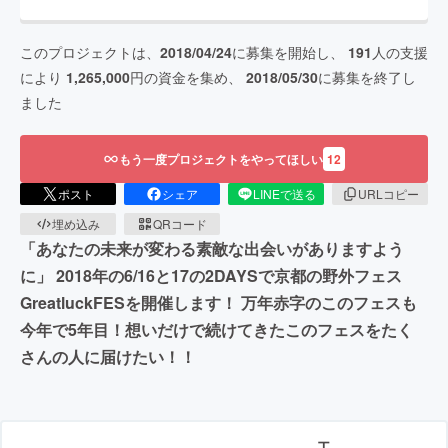
このプロジェクトは、
2018/04/24
に募集を開始し、
191
人の支援
により
1,265,000
円の資金を集め、
2018/05/30
に募集を終了し
ました
もう一度プロジェクトをやってほしい
12
ポスト
シェア
LINEで送る
URLコピー
埋め込み
QRコード
「あなたの未来が変わる素敵な出会いがありますよう
に」 2018年の6/16と17の2DAYSで京都の野外フェス
GreatluckFESを開催します！ 万年赤字のこのフェスも
今年で5年目！想いだけで続けてきたこのフェスをたく
さんの人に届けたい！！
エ