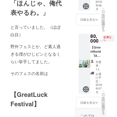
「ほんじゃ、俺代
す。
】 特典
2018
にはご
量：1枚
年06
・グレ
参加い
・使用
こ
月
フェス
表やるわ。」
ただけ
の
時サイ
リ
オリジ
ませ
タ
ズ：約
ー
ナルT
ん。）
ン
詳細を見る
260×26
を
シャツ1
選
0cm（
択
と言っていました。（ほぼ
枚 ・
す
厚さ
る
2days
4mm）
白目）
80,
チケッ
3、シュ
在庫な
ト2枚
000
し
ラフ ・
円
・
数量：4
野外フェスとか、ど素人過
【Gree
Green
個 ・
nWorld
World
ぎる僕がひじピンとなるく
メー
TAKA
TAKAの
カー：
＆
サイン
らい挙手してました。
キャプ
支援
TOLAN
色紙 ・
者：
テンス
D新井康
GreatL
1人
タッグ/
陽の
そのフェスの名前は
uckFES
お届
バン
トーク
サイト
け予
ドック
ライブ
にお名
定：
・使用
を主催
2018
前か企
時サイ
年07
できる
業名を
ズ：約
こ
月
【GreatLuck
権利】
記載
の
75cm×
リ
GreatL
(個人の
タ
約
ー
uckFES
Festival】
支援も
ン
詳細を見る
190cm
を
主催で
受付し
選
4、LED
択
ある
ていま
す
ランタ
る
Green
す。支
このプロ
ン ・数