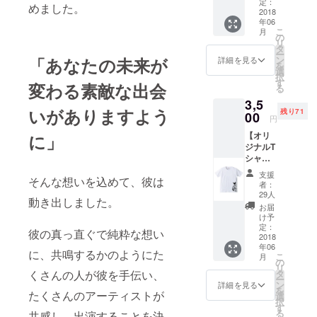
会場を
宿泊
定：
めました。
撤収作
2018
（宿泊
年06
業をし
しなく
こ
月
ましょ
ても
の
リ
う！
可）
タ
ー
6/19(火
（昼
ン
「あなたの未来が
詳細を見る
を
）
食、夕
選
択
JR「園
食、
す
変わる素敵な出会
る
部駅」
ロッジ
3,5
9:00集
宿泊は
いがありますよう
残り71
合
00
リター
円
10:00
ンに含
【オリ
に」
撤収開
まれま
ジナルT
始
す）
シャ
13:00
ツ】
昼食
支援
そんな想いを込めて、彼は
GreatL
19:00
者：
uckFES
夕食
29人
動き出しました。
’18限定
20:00
お届
のオリ
解散
け予
ジナルT
（昼
定：
彼の真っ直ぐで純粋な想い
シャツ
2018
食、夕
年06
M・L・
食はリ
に、共鳴するかのようにた
こ
月
XLから
ターン
の
リ
お選び
に含ま
タ
くさんの人が彼を手伝い、
ー
いただ
れま
ン
詳細を見る
を
けま
たくさんのアーティストが
す）
選
択
す。
す
る
共感し、出演することを決