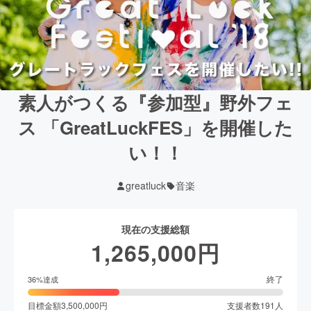
素人がつくる『参加型』野外フェ
ス 「GreatLuckFES」を開催した
い！！
greatluck
音楽
現在の支援総額
1,265,000
円
終了
36
%達成
目標金額
3,500,000
円
支援者数
191
人