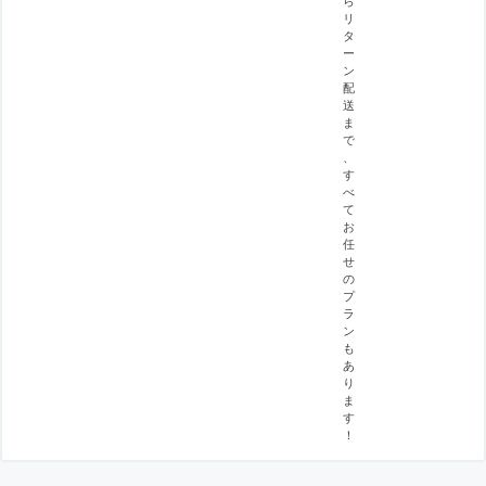
ら
リ
タ
ー
ン
配
送
ま
で
、
す
べ
て
お
任
せ
の
プ
ラ
ン
も
あ
り
ま
す
！