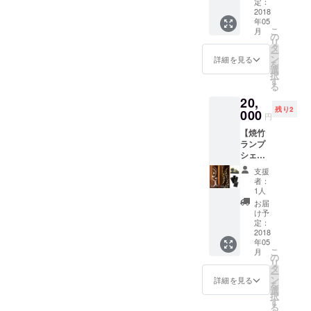
ポチ
ブー
定：
くため
くださ
（植
2018
ペー
に3/31
い。
年05
物：パ
パー
の福島
メール
こ
月
キラ、
シェー
の
を皮切
アドレ
リ
ペペロ
ド ※４
タ
りに
ス：
ー
ミア・
種類の
ン
6/24の
詳細を見る
tabisur
を
ピク
中から
選
佐賀県
umang
択
シー、
柄を一
す
伊万里
aka45
る
サンス
種類選
市まで
@iclou
20,
ベリ
んで頂
全国を
d.com
残り2
ア・ミ
000
き、リ
巡り竹
円
写真送
カド）
ターン
あかり
付後２
【焼竹
+竹炭
購入時
の輪を
か月以
ランプ
+ステッ
備考欄
広げま
内に
シェー
カー」
にお好
す。 ※
メール
ド
の３点
きな柄
本の画
支援
にて
20000
セット
の種類
像はイ
者：
データ
円コー
です！
をご記
1人
メージ
を送付
ス】
大切に
入お願
です。
お届
いたし
「焼竹
してい
いしま
け予
ます。
ランプ
るのは
定：
す。 柄
「旅す
シェー
2018
環境循
の種類
る漫画
年05
ド+竹炭
環の
「羽
家シ
こ
月
+ステッ
「輪」
の
（Hane
ミ」
リ
カー」
！
タ
)・雲
★Face
ー
の３点
CHIKA
ン
(Kumo)
詳細を見る
book
を
セット
KENで
選
・芽吹
https://
択
です！
は竹林
す
き
www.fa
る
竹に焼