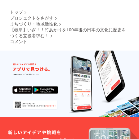
KEN ×
canaar
トップ
>
ea ×
プロジェクトをさがす
>
T.BANB
まちづくり・地域活性化
>
US チー
ム コラ
【岐阜】いざ！！竹あかりを100年後の日本の文化に歴史を
ボ作品
つくる立役者求む！
>
ーーー
コメント
ーーー
ーーー
ーーー
ーーー
ーーー
ーーー
ーーー
ーー
canaar
ea
⇒https:
//canaa
rea.jim
do.com/
T.BANB
US-
⇒https:
//instag
ram.co
m/p/Bfu