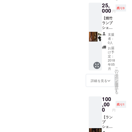
を整備
(Mebuki
cebook.
25,
き入れ
伐採し
)・麻
com/ind
残り3
をし青
000
た竹で
(Asa)）
円
ianlion4
竹とは
竹あか
CHIKA
5/ ★ブ
【焼竹
一味
りを作
KEN ×
ログ
ランプ
違った
り、使
canaar
「旅す
シェー
艶のあ
用後は
ea ×
る漫画
ド
る風合
竹炭に
T.BANB
支援
家
25000
いのラ
再利用
US チー
者：
(http://y
円コー
ンプ
しま
0人
ム コラ
osukes
ス】
シェー
す。エ
ボ作品
お届
himizu.
「焼竹
ドで
コポチ
け予
ーーー
com)」
ランプ
す。 落
定：
はその
ーーー
★イン
シェー
2018
ち着い
竹炭を
ーーー
スタグ
年05
ド+竹炭
た雰囲
消臭成
ーーー
こ
ラム
月
+ステッ
気、ど
の
分とし
ーーー
リ
（india
カー」
の場
タ
てポッ
ーーー
ー
nlion45
の３点
所、風
ン
トに使
詳細を見る
ーーー
を
）
セット
景にも
選
用した
ーーー
択
です！
馴染み
す
インテ
ーー
る
竹に焼
やすい
リアグ
canaar
100
き入れ
色合い
リー
ea
をし青
,00
となっ
ン！一
⇒https:
残り1
竹とは
ており
0
番人気
//canaa
円
一味
ます。
の3個
rea.jim
違った
【ラン
※2種類
セット
do.com/
艶のあ
プ
の中か
です。
T.BANB
る風合
シェー
ら柄を
US-
いのラ
ドコー
一種類