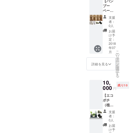
【バン
トカー
コポチ
させる
ブー
ド２枚
はその
ならこ
ペー
+
竹炭を
んなか
パー
CHIKA
消臭成
ん
支援
シェー
KENス
分とし
じ！」
者：
ドコー
テッ
てポッ
0人
という
ス】
カー４
トに使
キャラ
お届
「バン
種 計６
用した
け予
クター
ブー
枚」の
定：
インテ
として
ペー
2018
３点
リアグ
イラス
年07
パー
セット
リー
トを描
こ
月
シェー
です！
の
ン！
くの
リ
ド+竹炭
＜竹
タ
で、作
ー
+ステッ
あかり
ン
詳細を見る
者自身
を
カー」
キャラ
選
のアド
択
の３点
バンと
す
リブが
る
セット
は＞池
入る場
10,
です！
田(ちか)
合もご
残り10
竹の繊
000
三城(け
ざいま
円
維を入
ん)とス
す。 描
【エコ
れ込ん
タッフ
いてほ
ポチ
だ紙
の３名
しい人
（植物
に 竹
が竹あ
物の写
３種
あかり
かりに
真を下
支援
類）
のデザ
ついて
者：
記メー
コー
インを
もっと
0人
ルアド
ス】
加工し
知って
お届
レスま
「エコ
たバン
いただ
け予
で送付