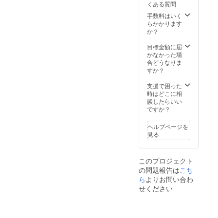
くある質問
の中か
す！！
ら柄を
（参加
手数料はいく
一種類
人数30
らかかります
選んで
名ま
か？
頂き、
で・移
リター
動交通
目標金額に届
ン購入
費は別
かなかった場
時、
となり
合どうなりま
備考欄
ま
すか？
にお好
す。）
きな柄
支援で困った
の種類
時はどこに相
をご記
談したらいい
入お願
ですか？
いしま
す。 柄
ヘルプページを
の種類
見る
「輪
（Rin)
・赤穂
このプロジェクト
(Akou)
の問題報告は
こち
・大島
(Oshim
ら
よりお問い合わ
a)・ひ
せください
らく
(Hiraku
)」
CHIKA