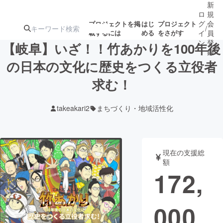
新
ロ
規
グ
会
プロジェクトを掲
はじ
プロジェクト
/
載するには
める
をさがす
イ
員
ン
登
【岐阜】いざ！！竹あかりを100年後
録
の日本の文化に歴史をつくる立役者
求む！
人気のプロ
注目のリ
注目の新着プロ
募集終了が近いプ
もうすぐ公開
ジェクト
ターン
ジェクト
ロジェクト
されます
takeakari2
まちづくり・地域活性化
アート・写真
音楽
現在の支援総
テクノロジー・ガジェット
ゲーム・サ
額
172,
映像・映画
書籍・雑誌
000
ビジネス・起業
チャレンジ