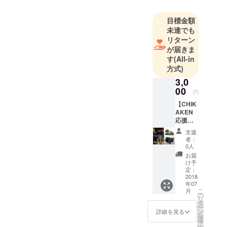
と人・人と
まち・人と
目標金額
自然」を繋
未達でも
ぐ「竹あか
リターン
り」の演出
が届きま
制作・プロ
す
(All-in
方式)
デュース
「CHIKAKE
3,0
00
N〈ちかけ
円
ん〉」を設
【CHIK
AKEN
立。熊本を
応援
拠点に活動
コー
支援
している。
ス】
者：
「竹あ
全国各地に
0人
かりポ
お届
て新たな日
スト
け予
本の文化に
カード
定：
２枚 +
2018
すべく「竹
年07
CHIKA
こ
あかりの魅
月
KENス
の
リ
テッ
力」を伝
タ
ー
カー４
ン
詳細を見る
え、制作指
を
種 計６
選
択
導ととも
枚 + オ