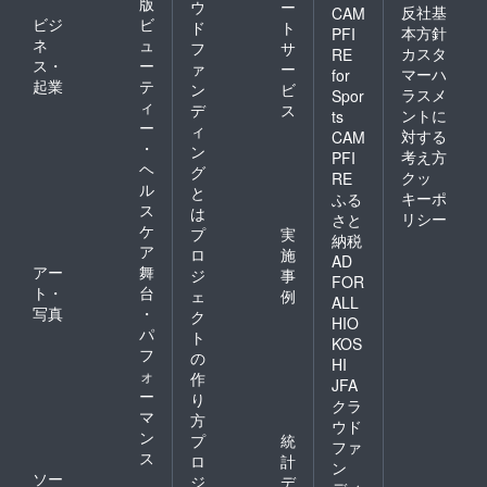
版
ウ
ー
反社基
CAM
ビジ
ビ
ド
ト
本方針
PFI
ネ
ュ
フ
サ
カスタ
RE
ス・
ー
ァ
ー
マーハ
for
起業
テ
ン
ビ
ラスメ
Spor
ィ
デ
ス
ントに
ts
ー
ィ
対する
CAM
・
ン
考え方
PFI
ヘ
グ
クッ
RE
ル
と
キーポ
ふる
ス
は
リシー
さと
ケ
プ
実
納税
ア
ロ
施
AD
アー
舞
ジ
事
FOR
ト・
台
ェ
例
ALL
写真
・
ク
HIO
パ
ト
KOS
フ
の
HI
ォ
作
JFA
ー
り
クラ
マ
方
ウド
ン
プ
統
ファ
ス
ロ
計
ン
ソー
ジ
デ