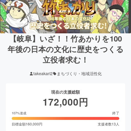
【岐阜】いざ！！竹あかりを100
年後の日本の文化に歴史をつくる
立役者求む！
takeakari2
まちづくり・地域活性化
現在の支援総額
172,000
円
終了
107
%達成
目標金額
160,000
円
支援者数
13
人