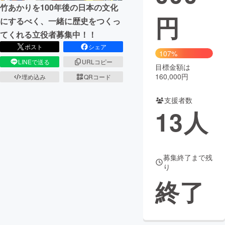
竹あかりを100年後の日本の文化
円
まちづくり・地域活性化
にするべく、一緒に歴史をつくっ
てくれる立役者募集中！！
ポスト
シェア
CAMPFIRE for Social Good
CAMPFIRE Creation
107%
LINEで送る
URLコピー
CAMPFIREふるさと納税
machi-ya
コミュニティ
目標金額は
160,000円
埋め込み
QRコード
支援者数
13
人
募集終了まで残
り
終了