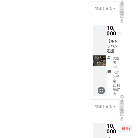
リ
+竹炭
え致し
タ
イベン
ー
+ステッ
ます。
ン
ト詳細
詳細を見る
を
カー」
また、
選
は下記
択
の３点
サポー
す
ページ
る
セット
ターの
にて近
10,
です！
皆様の
日公
大切に
000
好みな
開！！
円
してい
どをお
日程：
【キャ
るのは
知らせ
５月で
ラバン
環境循
いただ
検討中
応援
環の
ける
場所：
コー
「輪」
と、あ
岐阜県
支援
ス】
！
りがた
瑞浪市
者：
”竹あ
CHIKA
いで
2人
を予定
かり
KENで
す。 ※
https://
お届
キャラ
は竹林
上限２
け予
www.fa
バン”を
を整備
定：
名様ま
cebook.
支援す
2018
伐採し
で可能
com/ev
年07
るコー
た竹で
です。
ents/20
こ
月
スで
竹あか
の
※似顔絵
126998
リ
す！
りを作
タ
ではな
923375
ー
セット
り、使
ン
くあく
詳細を見る
83/?
を
内容は
用後は
選
まで
ti=icl
択
「竹あ
竹炭や
す
「旅す
る
かり想
竹堆肥
る漫画
10,
作本 +
に再利
家シミ
残り5
竹あか
000
用しま
が漫画
円
りポス
す。エ
に登場