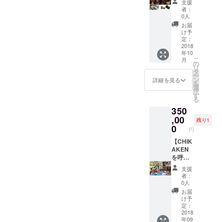
⇒https:
支援
ンプ
ス】
選んで
//instag
者：
シェー
「ラン
頂き、
0人
ram.co
ドで
プ
リター
m/p/Bfu
お届
す。 落
シェー
ン購入
け予
6Grggp
ち着い
ド+竹炭
時備考
定：
rU/
た雰囲
+ステッ
2018
欄にお
年10
気、ど
カー」
好きな
こ
月
の場
の３点
柄の種
の
リ
所、風
セット
類をご
タ
ー
景にも
です！
記入お
ン
詳細を見る
を
馴染み
３年も
願いし
選
択
やすい
の以上
ます。
す
る
色合い
の竹を
350
となっ
選定
ており
し、伐
,00
残り1
ます。
採、寝
0
円
※2種類
かせ
の中か
て、さ
【CHIK
ら柄を
らし ナ
AKEN
一種類
タで竹
を呼ん
選んで
の皮を
じゃう
支援
頂き、
はぎ、
コー
者：
リター
カンナ
ス】 あ
0人
ン購入
をか
なたの
お届
時備考
け、磨
まちで
け予
欄にお
き上
CHIKA
定：
好きな
げ、ひ
KENが
2018
年09
柄の種
とつず
一節竹