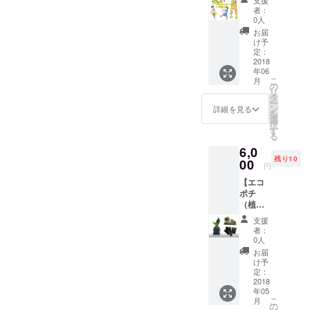
支援
あなた
トーク
り！ 走
者：
をキャ
ライ
り続け
0人
ラク
ブ」の
る私た
お届
ターに
セット
ちに追
け予
しちゃ
です。
定：
い風を
いま
2018
なんで
送って
年06
す！ 送
竹あか
くださ
こ
月
付頂く
りを
の
い！
リ
お写真
やって
タ
ー
を参考
いるの
ン
詳細を見る
を
に、
か？ど
選
択
キャラ
うやっ
す
る
クター
て作っ
6,0
化しま
ている
残り10
す。
00
のか？
円
「こん
そんな
【エコ
な風に
疑問の
ポチ
描いて
答えが
（植物
欲し
ギュッ
１種
い！こ
と詰
支援
類）
んな服
まった
者：
コー
を着せ
特別な
0人
ス】
てほし
セット
お届
「エコ
い！」
です。
け予
ポチ
という
定：
※本の画
（植
2018
ご要望
像はイ
年05
物：ハ
には極
メージ
こ
月
ニー）
力お応
の
です。