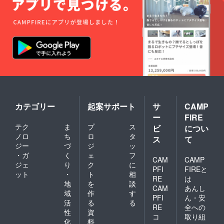
6Grggp
rU/
ーーー
ーーー
ーーー
ーーー
ーーー
ーーー
ーーー
ーーー
ーー
カテゴリー
起案サポート
サ
CAMP
ー
FIRE
テク
ま
プ
ス
ビ
につい
ノロ
ち
ロ
タ
ス
て
ジー
づ
ジ
ッ
・ガ
く
ェ
フ
CAM
CAMP
ジェ
り
ク
に
PFI
FIREと
ット
・
ト
相
RE
は
地
を
談
CAM
あんし
域
作
す
PFI
ん・安
活
る
る
RE
全への
性
資
コ
取り組
化
料