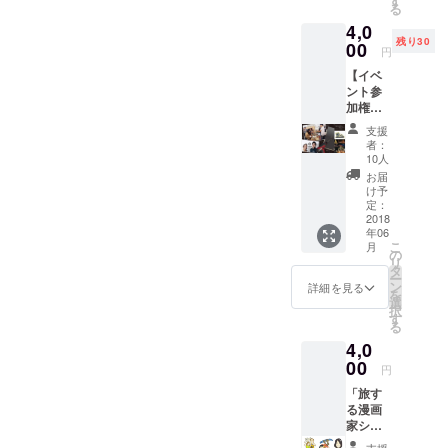
す
る
リジナ
に、まちづ
4,0
ルパッ
くり活動を
残り30
ケージ
00
円
行ってい
に入っ
【イベ
た竹
る。
ント参
炭」の
最近の演出
加権
３点
コー
セット
では、東
支援
ス】＜
です！
者：
京・明治記
本プロ
ポスト
10人
念館、日本
ジェク
カード
お届
ト限
の１枚
け予
橋・
定！定
には
定：
COREDO室
員40名
2018
CHIKA
年06
＞ イ
町、のイル
KENメ
こ
月
ベント
ンバー
の
ミネーショ
リ
内容
からの
タ
ー
ンなど多
は、
THANK
ン
詳細を見る
を
「竹あ
Sメッ
選
数。日本テ
択
かり想
セージ
す
レビ・未来
る
作本 +
をお届
4,0
シアターに
一節竹
け！！
あかり
00
CHIKA
も取り上げ
円
制作
KENが
られ注目を
「旅す
ワーク
大好き
る漫画
ショッ
集めてい
なあな
家シ
プ + ち
たに
る。
ミ」が
かけん
ぴった