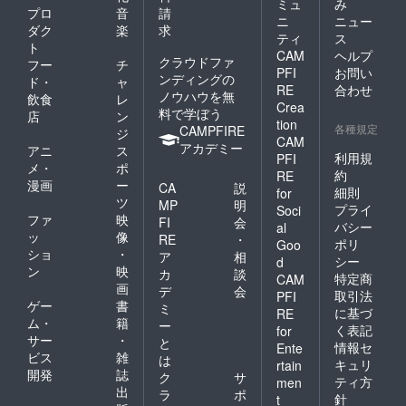
ミュ
み
プロ
音
請
ニ
ニュー
ダク
楽
求
ティ
ス
ト
CAM
ヘルプ
クラウドファ
フー
チ
PFI
お問い
ンディングの
ド・
ャ
RE
合わせ
ノウハウを無
飲食
レ
Crea
料で学ぼう
店
ン
tion
各種規定
CAMPFIRE
ジ
CAM
アカデミー
アニ
ス
利用規
PFI
メ・
ポ
約
RE
漫画
ー
CA
説
細則
for
ツ
MP
明
プライ
Soci
ファ
映
FI
会
バシー
al
ッ
像
RE
・
ポリ
Goo
ショ
・
ア
相
シー
d
ン
映
カ
談
特定商
CAM
画
デ
会
取引法
PFI
ゲー
書
ミ
に基づ
RE
ム・
籍
ー
く表記
for
サー
・
と
情報セ
Ente
ビス
雑
は
キュリ
rtain
開発
誌
ク
サ
ティ方
men
出
ラ
ポ
針
t