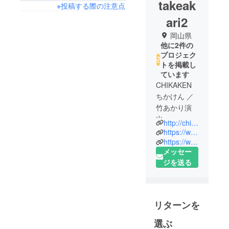
takeak
※投稿する際の注意点
ari2
岡山県
他に2件の
プロジェク
トを掲載し
ています
CHIKAKEN
ちかけん ／
竹あかり演
出
http://chikaken.com/
崇城大学工
https://www.facebook.com/chikaken.takeakari
学部建築学
https://www.instagram.com/chikaken_takeakari/
メッセー
科内丸研究
ジを送る
室で学んだ
「まつり型
まちづく
り」をベー
リターンを
スに、2007
年4月、「人
選ぶ