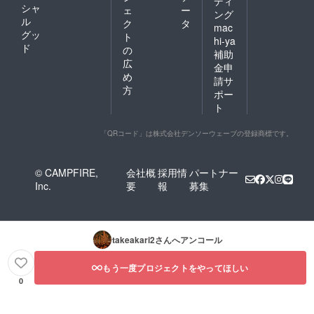
ディ
シャ
ェ
ー
ング
ル
ク
タ
mac
グッ
ト
hi-ya
ド
の
補助
広
金申
め
請サ
方
ポー
ト
「QRコード」は株式会社デンソーウェーブの登録商標です。
© CAMPFIRE,
会社概
採用情
パートナー
Inc.
要
報
募集
takeakari2
さんへアンコール
もう一度プロジェクトをやってほしい
0