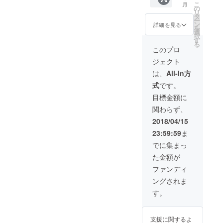
こ
月
類をご
つ祈り
あかり
の
リ
記入お
を込め
制作
タ
ー
願いし
て、 穴
ワーク
ン
詳細を見る
を
ます。
をあ
ショッ
選
択
柄の種
け、作
プを行
す
る
類「波
り上げ
いま
このプロ
（Nami
るラン
す！
ジェクト
) と
プ
「ワー
ゆらぎ
シェー
ク
は、
All-In方
(Yuragi)
ド。 14
ショッ
式
です。
」
年間の
プ + 今
竹あか
回は本
目標金額に
りのノ
プロ
関わらず、
ウハウ
ジェク
と想い
ト限定
2018/04/15
を 竹あ
「本10
23:59:59
ま
かり創
冊」付
造の尖
き！」
でに集まっ
端を目
本と
た金額が
指す３
ワーク
チーム
ショッ
ファンディ
が表現
プで竹
ングされま
した コ
あかり
ラボ作
制作の
す。
品とな
ノウハ
りま
ウを
す！ ※
ゲット
支援に関するよ
４種類
できま