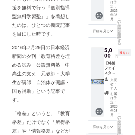
書き
ハンターダ
け予
メッ
定：
援を無料で行う『個別指導
グラスジャ
セージ1
2023
パン）株式
年08
通と当
型無料学習塾』」を着想し
こ
月
団体の
会社を経
の
リ
たのは、ひとつの新聞記事
最新の
タ
て、39歳で
ー
アニュ
ン
詳細を見る
を目にした時です。
を
実家に戻
アルレ
選
択
ポート1
す
り、不動産
る
部
2016年7月29日の日本経済
賃貸業を継
5,0
（2022
残り39
年4月～
ぐ。学生マ
00
新聞の夕刊「教育格差を埋
円
2023年
ンションの
【特製
3月まで
める試み 公設無料塾 中
家主をしな
フェイ
の活動
スタオ
高生の支え 元教師・大学
報告
がら、宝塚
ル＋お
書、A4
支援
つばめ学習
生が講師 自治体が開講・
礼の
サイズ6
者：
メッ
会（無料
ペー
11人
国も補助」という記事で
セージ
ジ）を
お届
塾）を学生
と活動
郵送さ
け予
す。
と一緒に運
報告
せて頂
定：
書】宝
2023
きま
営してい
年08
塚つば
す。
「格差」というと、「教育
る。Twitter
こ
月
め学習
の
リ
アカウント
会の生
格差」だけでなく「所得格
タ
ー
徒さん
ン
詳細を見る
の
を
差」や「情報格差」などが
と講師
選
「sepak_bol
択