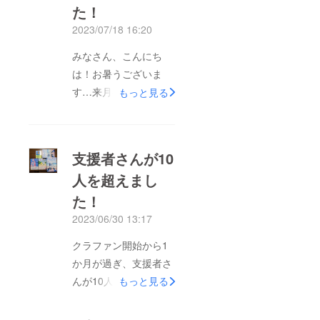
た！
2023/07/18 16:20
みなさん、こんにち
は！お暑うございま
す…来月8月分の「お
もっと見る
届け本」の紹介動画を
公開しました。この動
画を見てもらい、子ど
支援者さんが10
もたちに4冊から1冊選
人を超えまし
んでもらいます。8月
た！
の4冊は、・成瀬は天
下を取りにいく/宮島
2023/06/30 13:17
未奈・あした、弁当を
クラファン開始から1
作る。/ひこ・田中・
か月が過ぎ、支援者さ
人生を変える修造思
んが10人を超えました
もっと見る
考！/松岡修造・もう
（そう書こうと思って
一度読みたい教科書の
いたら11人になりまし