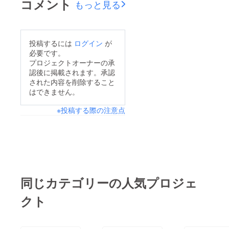
コメント
泣ける名作/学研教育
もっと見る
た！）。ご支援、本当
出版編集です。どの本
にありがとうございま
が人気になりそうか、
す！7月分のお届け本
毎月想像はしますが、
投稿するには
ログイン
が
の紹介動画ができまし
必要です。
当たった試しがありま
た。これを希望する生
プロジェクトオーナーの承
せん（笑）世代が違う
認後に掲載されます。承認
徒さんに見てもらい、
と、趣向もちがうとこ
された内容を削除すること
1冊ずつ申込してもら
はできません。
ろが、面白いところで
いました。今週、本の
す。
※投稿する際の注意点
購入をし、出揃いまし
た。「お届け本プロ
ジェクト」をしてい
て、一番楽しい瞬間で
す。来週「お届け」す
るのですが、これらが
同じカテゴリーの人気プロジェ
子どもたちの手元に渡
クト
り、どんなふうに読ま
れるのか。手に取った
らすぐに読むのか、学