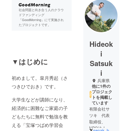
社会問題と向き合う人のクラウ
ドファンディング
「GoodMorning」にて実施され
たプロジェクトです。
Hideok
i
▼はじめに
Satsuk
i
初めまして。皐月秀起（さ
兵庫県
つきひでおき）です。
他に1件の
プロジェク
トを掲載し
大学生などが講師になり、
ています
経済的に困難なご家庭の子
有限会社サ
ツキ 代表
どもたちに無料で勉強を教
取締役、
える「宝塚つばめ学習会
NPO法人
sepak_bola0726