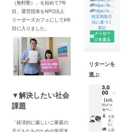
（無料塾）」を始めて7年
リーダーズ
https://leaderscafe.jimdo.com/
カフェ 代
https://note.mu/hideoki0726
目、運営団体をNPO法人
特定商取引
表理事
リーダーズカフェにして6年
法に基づく
1972年兵庫
表記
目に入りました。
県宝塚市生
メッセー
まれ。関西
ジを送る
学院大学卒
業後、1995
年住友林業
株式会社に
リターンを
入社。大阪
選ぶ
～インドネ
シア（ジャ
3,0
カルタ）～
00
▼解決したい社会
円
福岡～東京
【お礼
に勤務し、
課題
のメッ
2008年に退
セージ
社。日本ハ
と活動
支援
報告
ンター・ダ
者：
「経済的に厳しいご家庭の
書】お
5人
グラス（現
礼の手
お届
子どもたちのための学習支