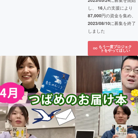
2023/05/24
に募集を開始
し、
16
人の支援により
87,000
円の資金を集め、
2023/08/10
に募集を終了
しました
もう一度プロジェク
トをやってほしい