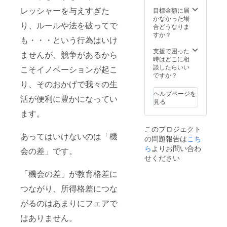
報告
書、A4
レッシャーを与えすぎた
目標金額に届
サイズ6
かなかった場
り、ルールや法を破ってで
ペー
合どうなりま
ジ）の3
すか？
も・・・という行為はいけ
点を郵
送させ
支援で困った
ませんが、競争があるから
て頂き
時はどこに相
ます。
談したらいい
こそイノベーションが起こ
ですか？
り、そのおかげで我々の生
ヘルプページを
活が便利に豊かになってい
見る
ます。
このプロジェクト
あってはいけないのは「機
の問題報告は
こち
ら
よりお問い合わ
会の差」です。
せください
「機会の差」が教育格差に
つながり、所得格差につな
がるのはあまりにフェアで
はありません。