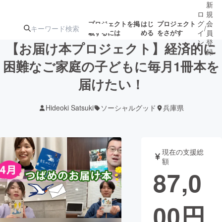
新
ロ
規
グ
会
プロジェクトを掲
はじ
プロジェクト
/
載するには
める
をさがす
イ
員
ン
登
【お届け本プロジェクト】経済的に
録
困難なご家庭の子どもに毎月1冊本を
届けたい！
人気のプロ
注目のリ
注目の新着プロ
募集終了が近いプ
もうすぐ公開
ジェクト
ターン
ジェクト
ロジェクト
されます
Hideoki Satsuki
ソーシャルグッド
兵庫県
アート・写真
音楽
現在の支援総
テクノロジー・ガジェット
ゲーム・サ
額
87,0
映像・映画
書籍・雑誌
00
円
ビジネス・起業
チャレンジ