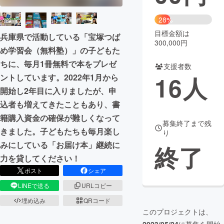
まちづくり・地域活性化
28%
目標金額は
兵庫県で活動している「宝塚つば
300,000円
め学習会（無料塾）」の子どもた
CAMPFIRE for Social Good
CAMPFIRE Creation
ちに、毎月1冊無料で本をプレゼ
CAMPFIREふるさと納税
machi-ya
コミュニティ
支援者数
16
人
ントしています。2022年1月から
開始し2年目に入りましたが、申
込者も増えてきたこともあり、書
籍購入資金の確保が難しくなって
募集終了まで残
きました。子どもたちも毎月楽し
り
みにしている「お届け本」継続に
終了
力を貸してください！
ポスト
シェア
LINEで送る
URLコピー
埋め込み
QRコード
このプロジェクトは、