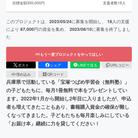
目標金額
300,000
円
支援者数
16
人
このプロジェクトは、
2023/05/24
に募集を開始し、
16
人の支援
により
87,000
円の資金を集め、
2023/08/10
に募集を終了しまし
た
もう一度プロジェクトをやってほしい
ポスト
シェア
LINEで送る
URLコピー
埋め込み
QRコード
兵庫県で活動している「宝塚つばめ学習会（無料塾）」
の子どもたちに、毎月1冊無料で本をプレゼントしてい
ます。2022年1月から開始し2年目に入りましたが、申込
者も増えてきたこともあり、書籍購入資金の確保が難し
くなってきました。子どもたちも毎月楽しみにしている
「お届け本」継続に力を貸してください！