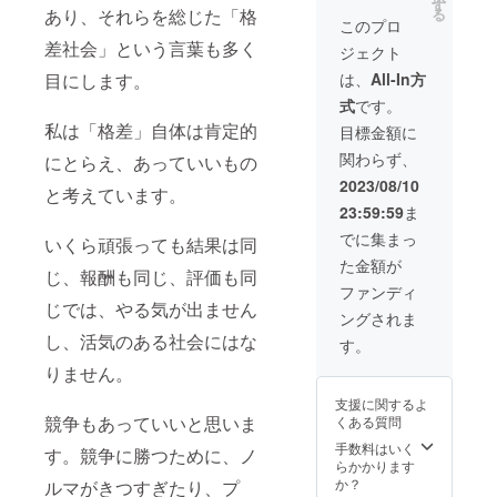
が共同
す
る
あり、それらを総じた「格
デザイ
a」はインド
このプロ
ンし
ネシア語で
差社会」という言葉も多く
ジェクト
た、オ
サッカー
リジナ
は、
All-In方
目にします。
ルの
ボールの
式
です。
フェイ
意。
スタオ
私は「格差」自体は肯定的
目標金額に
ル（約
関わらず、
にとらえ、あっていいもの
840×34
0㎜）1
2023/08/10
と考えています。
枚、お
23:59:59
ま
礼の手
書き
でに集まっ
いくら頑張っても結果は同
メッ
た金額が
セージ1
じ、報酬も同じ、評価も同
通、当
ファンディ
団体の
じでは、やる気が出ません
ングされま
最新の
アニュ
し、活気のある社会にはな
す。
アルレ
りません。
ポート1
部
支援に関するよ
（2022
競争もあっていいと思いま
くある質問
年4月～
2023年
手数料はいく
す。競争に勝つために、ノ
3月まで
らかかります
の活動
か？
ルマがきつすぎたり、プ