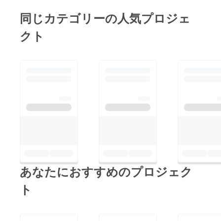
た？』そんなことはな
を見て少しでも楽しん
同じカテゴリーの人気プロジェ
く、紛れもなく大勢の
で元気になってもらえ
オニオンズでした。ま
クト
ると嬉しいです。今後
だ、3ヶ月しか経って
とも応援宜しくお願い
いないということが不
致します。↓インスタ
思議でなりません。も
はこちら
う半年、いや一年くら
↓https://instagram.co
い一緒にいるような気
m/kariki.onions
持ちです。今では子供
達が15〜18人位にな
りました。正式に入団
という形をとっていな
い為、正確なメンバー
の数がわかりません。
あなたにおすすめのプロジェク
毎回のように練習に来
ト
る子、月1回来る子、
友達がいるから来る
子、ほぼ来ない子、参