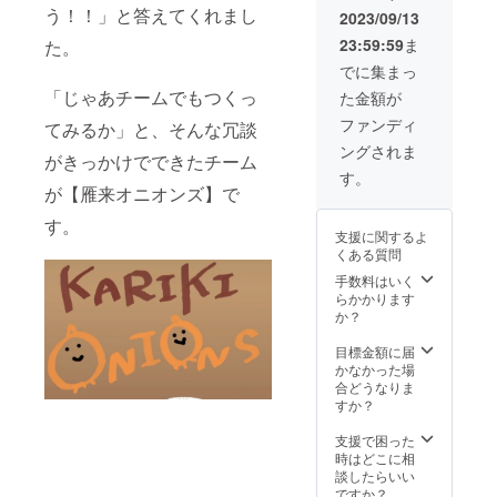
届けま
う！！」と答えてくれまし
2023/09/13
で約
23:59:59
ま
た。
１ヵ月
ほどか
でに集まっ
かりま
「じゃあチームでもつくっ
た金額が
す。 ※
サイ
ファンディ
てみるか」と、そんな冗談
ズ・色
ングされま
はお選
がきっかけでできたチーム
びいた
す。
だけま
が【雁来オニオンズ】で
す。
す。
支援に関するよ
くある質問
手数料はいく
らかかります
か？
目標金額に届
かなかった場
合どうなりま
すか？
支援で困った
時はどこに相
談したらいい
ですか？