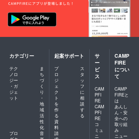
カテゴリー
起案サポート
サ
CAMP
ー
FIRE
テク
ま
プ
ス
ビ
につい
ノロ
ち
ロ
タ
ス
て
ジー
づ
ジ
ッ
・ガ
く
ェ
フ
CAM
CAMP
ジェ
り
ク
に
PFI
FIREと
ット
・
ト
相
RE
は
地
を
談
CAM
あんし
域
作
す
PFI
ん・安
活
る
る
RE
全への
性
資
コ
取り組
化
料
ミュ
み
プロ
音
請
ニ
ニュー