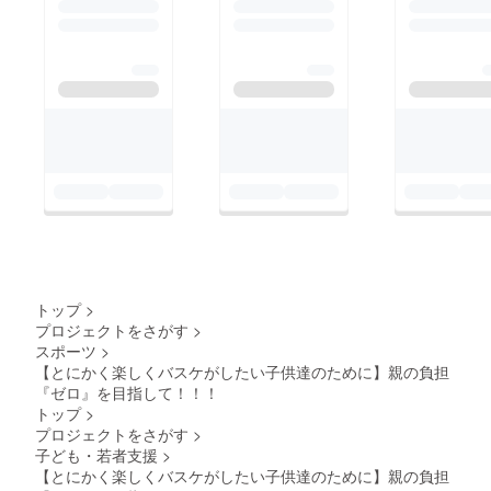
加理由はその子次第、
参加頻度もその子次第
でいいと思ってます。
ただ、バスケがした
い。オニオンズにまた
行きたい。一度でもそ
のように思ってくれる
子はオニオンズの仲間
です。そしてそんな子
が1人でも多く増える
ことを願っておりま
トップ
>
す。長くなってしまい
プロジェクトをさがす
>
ましたが、オニオンズ
スポーツ
>
【とにかく楽しくバスケがしたい子供達のために】親の負担
メンバーが増えておじ
『ゼロ』を目指して！！！
さんはニヤニヤしてい
トップ
>
るよという報告でし
プロジェクトをさがす
>
子ども・若者支援
>
た。こんなチームです
【とにかく楽しくバスケがしたい子供達のために】親の負担
がどうかご支援よろし