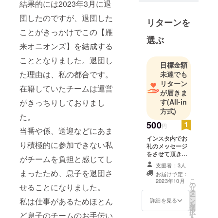
結果的には2023年3月に退
心に活動
中。子供も
団したのですが、退団した
リターンを
大人も楽し
ことがきっかけでこの【雁
みながら
選ぶ
来オニオンズ】を結成する
チームとし
て強くなれ
こととなりました。退団し
目標金額
るように全
た理由は、私の都合です。
未達でも
員で勉強中
リターン
在籍していたチームは運営
です。チー
が届きま
す
(All-in
がきっちりしておりまし
ム名の由来
方式)
は札幌市東
た。
区の名産た
500
円
当番や係、送迎などにあま
まねぎから
インスタ内でお
り積極的に参加できない私
拝借しまし
礼のメッセージ
をさせて頂きま
た。インス
がチームを負担と感じてし
す。
支援者：3人
タに沢山写
まったため、息子を退団さ
お届け予定：
真や動画を
こ
2023年10月
の
せることになりました。
載せている
リ
タ
ー
ので是非見
ン
私は仕事があるためほとん
詳細を見る
を
選
てくださ
択
ど息子のチームのお手伝い
す