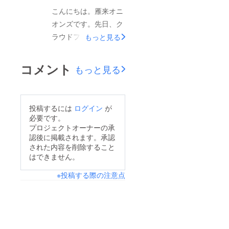
た僕とバスケがした
こんにちは。雁来オニ
かった息子。もう進む
オンズです。先日、ク
しか道がなかった僕ら
ラウドファンディング
もっと見る
を信じて着いてきてく
開始に合わせて【札苗
れた7人の子供達と親
緑小学校】全校生徒に
コメント
もっと見る
御さん達。最初はどう
向けてチラシを配布さ
なるかわからなかった
せて頂きました。お忙
チーム作りですが、今
しい中ご協力頂き誠に
投稿するには
ログイン
が
は少しづつ、しっかり
ありがとうございまし
必要です。
と前に進んでいるよう
た。チラシを見て3人
プロジェクトオーナーの承
な気がします。でも少
認後に掲載されます。承認
も新メンバーが増えま
しだけ、あの少人数の
された内容を削除すること
した。今後も定期的に
はできません。
頃が懐かしくもありま
東区中心の小学校へチ
す。この前の練習に仕
※投稿する際の注意点
ラシ配布活動を行って
事で遅れて行った際、
いきます。引き続き活
大勢の人間達を見てふ
動内容はインスタ内
と思いました。『あ
&amp;こちらで更新し
れ？体育館間違え
ていきますので僕たち