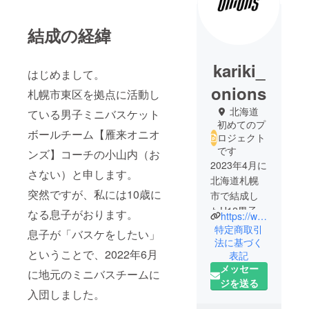
結成の経緯
kariki_
はじめまして。
onions
札幌市東区を拠点に活動し
北海道
ている男子ミニバスケット
初めてのプ
ボールチーム【雁来オニオ
ロジェクト
です
ンズ】コーチの小山内（お
2023年4月に
さない）と申します。
北海道札幌
突然ですが、私には10歳に
市で結成し
たU12男子ミ
なる息子がおります。
https://www.instagram.com/kariki.onions
ニバスケッ
特定商取引
息子が「バスケをしたい」
トボール
法に基づく
ということで、2022年6月
表記
チームで
メッセー
す。主に札
に地元のミニバスチームに
ジを送る
幌市東区の
入団しました。
体育館を中