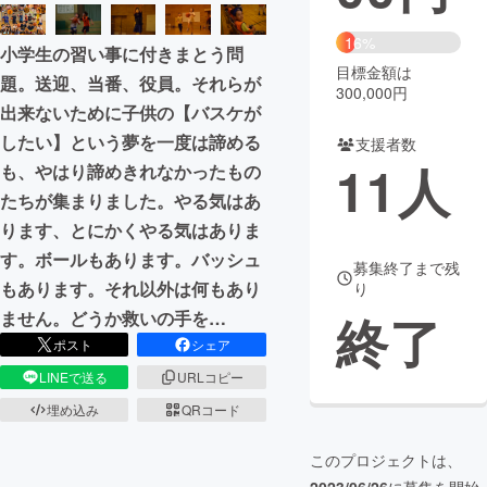
まちづくり・地域活性化
16%
小学生の習い事に付きまとう問
目標金額は
題。送迎、当番、役員。それらが
300,000円
CAMPFIRE for Social Good
CAMPFIRE Creation
出来ないために子供の【バスケが
CAMPFIREふるさと納税
machi-ya
コミュニティ
したい】という夢を一度は諦める
支援者数
11
人
も、やはり諦めきれなかったもの
たちが集まりました。やる気はあ
ります、とにかくやる気はありま
す。ボールもあります。バッシュ
募集終了まで残
もあります。それ以外は何もあり
り
終了
ません。どうか救いの手を…
ポスト
シェア
LINEで送る
URLコピー
埋め込み
QRコード
このプロジェクトは、