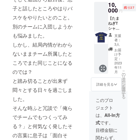
10,
す。 備考欄にご
子と話したところやはりバ
残り27
000
希望を記載くだ
円
さい。 また、子
スケをやりたいとのこと。
【たま
供たちにやって
ねぎT
ほしいことなど
別のチームに入団しようか
シャ
も可能な限り
ツ】 文
も悩みました。
チャレンジいた
支援
字の色
します！！
者：
は黄色
しかし、結局内情がわから
3人
になり
お届
ないままチーム所属したと
ます。
け予
Tシャツ
定：
ころでまた同じことになる
自体の
2023
年11
色は多
のでは？
こ
月
数ござ
の
リ
います
タ
と踏み切ることが出来ず
ー
のでご
ン
詳細を見る
を
希望の
選
悶々とする日々を過ごしま
択
色をお
す
る
伺いし
した。
このプロ
てから
ジェクト
そんな時ふと冗談で「俺ら
の発注
となり
は、
All-In方
でチームでもつくってみ
ます。
式
です。
都度発
る？」と何気なく発したそ
注いた
目標金額に
します
の言葉に息子は「面白そ
関わらず、
のでお