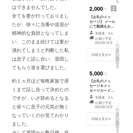
い。
る
はできませんでした。
2,000
円
全てを妻が行っておりまし
【お礼のメッ
セージ】 メール
たが、徐々に当番や送迎が
にて動画をお送
りするか、イン
精神的な負担となってしま
支援者：3人
スタ内でお礼の
お届け予定：
メッセージをし
い、このまま続けては妻が
こ
2023年10月
の
ます。 備考欄に
リ
潰れてしまうと判断した私
タ
ご希望を記載く
ー
ン
ださい。 また、
詳細を見る
を
は息子と話し合い、退団し
選
子供たちにやっ
択
す
てほしいことな
る
てもらう道を選びました。
ども可能な限り
5,000
チャレンジいた
円
します！！
約１ヵ月ほど毎晩家族で遅
【お礼のメッ
セージ＆メッ
くまで話し合って決めたの
セージカード】
子供達からの直
ですが、いざ辞めるとなる
支援者：2人
筆のメッセージ
お届け予定：
カードをお送り
と徐々に息子の元気が無く
こ
2023年10月
の
させて頂きま
リ
タ
す。 メールにて
なっていくのが見てわかり
ー
ン
動画をお送りす
詳細を見る
を
ました。
選
るか、インスタ
択
す
内でお礼のメッ
る
そして退団から数日後、息
セージをしま