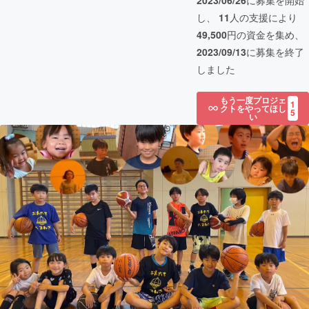
2023/06/26
に募集を開始
し、
11
人の支援により
49,500
円の資金を集め、
2023/09/13
に募集を終了
しました
もう一度プロジェ
1
クトをやってほし
5
い