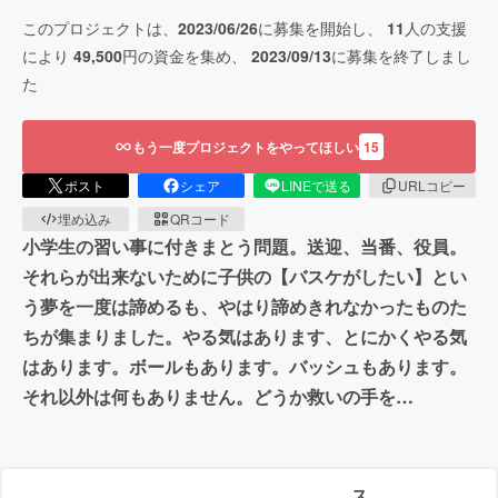
このプロジェクトは、
2023/06/26
に募集を開始し、
11
人の支援
により
49,500
円の資金を集め、
2023/09/13
に募集を終了しまし
た
もう一度プロジェクトをやってほしい
15
ポスト
シェア
LINEで送る
URLコピー
埋め込み
QRコード
小学生の習い事に付きまとう問題。送迎、当番、役員。
それらが出来ないために子供の【バスケがしたい】とい
う夢を一度は諦めるも、やはり諦めきれなかったものた
ちが集まりました。やる気はあります、とにかくやる気
はあります。ボールもあります。バッシュもあります。
それ以外は何もありません。どうか救いの手を…
ス