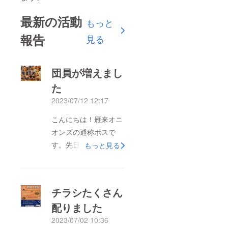
最新の活動
もっと
報告
見る
団員が増えまし
た
2023/07/12 12:17
こんにちは！雁来オニ
オンズの通称ボスで
す。先日、初めての体
もっと見る
験会というものを行い
ました。3人参加して
頂き、そのまま仲間入
チラシたくさん
りしてくれました。あ
配りました
りがと〜約3ヶ月前、
2023/07/02 10:36
心をポッキリと折られ