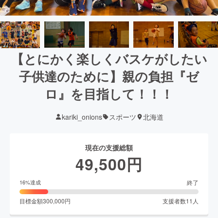
【とにかく楽しくバスケがしたい
子供達のために】親の負担『ゼ
ロ』を目指して！！！
kariki_onions
スポーツ
北海道
現在の支援総額
49,500
円
終了
16
%達成
目標金額
300,000
円
支援者数
11
人