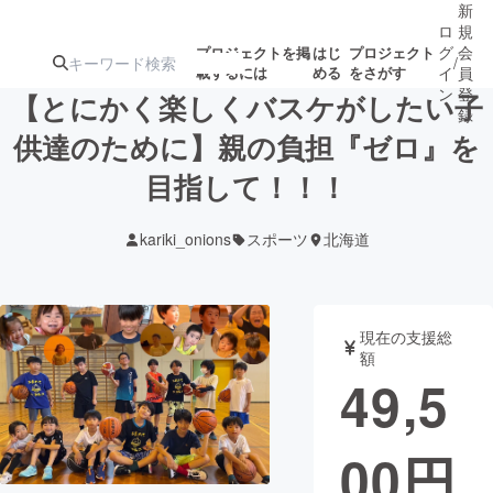
新
ロ
規
グ
会
プロジェクトを掲
はじ
プロジェクト
/
載するには
める
をさがす
イ
員
ン
登
【とにかく楽しくバスケがしたい子
録
供達のために】親の負担『ゼロ』を
目指して！！！
人気のプロ
注目のリ
注目の新着プロ
募集終了が近いプ
もうすぐ公開
ジェクト
ターン
ジェクト
ロジェクト
されます
kariki_onions
スポーツ
北海道
アート・写真
音楽
現在の支援総
テクノロジー・ガジェット
ゲーム・サ
額
49,5
映像・映画
書籍・雑誌
00
円
ビジネス・起業
チャレンジ