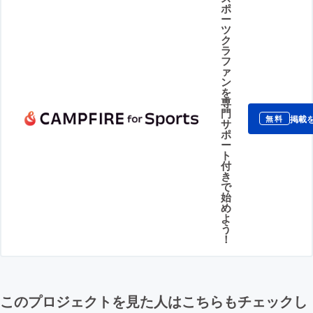
ポ
ー
ツ
ク
ラ
フ
ァ
ン
を
専
門
掲載
無料
サ
ポ
ー
ト
付
き
で
始
め
よ
う
！
このプロジェクトを見た人はこちらもチェックし