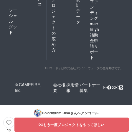
ファ
ス
ロ
計
ン
ソー
ジ
デ
ディ
シャ
ェ
ー
ング
ル
ク
タ
mac
グッ
ト
hi-ya
ド
の
補助
広
金申
め
請サ
方
ポー
ト
「QRコード」は株式会社デンソーウェーブの登録商標です。
© CAMPFIRE,
会社概
採用情
パートナー
Inc.
要
報
募集
Colorhythm Risa
さんへアンコール
もう一度プロジェクトをやってほしい
13