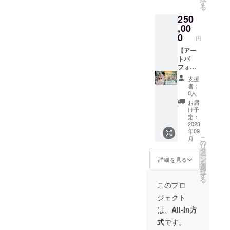
5m)
す
る
ロール
250
紙、額
なし。
,00
※画像は
0
円
イメー
ジで
【アー
す。
トパ
フォー
マン
支援
ス】
者：
Colorhy
0人
thmRis
お届
aオリジ
け予
ナルの
定：
アート
2023
年09
パ
こ
月
フォー
の
リ
マンス
タ
ー
を出張
ン
詳細を見る
を
で行い
選
択
ます。
す
る
※キャン
このプロ
バス、
ジェクト
養生
シート
は、
All-In方
など絵
式
です。
を描く