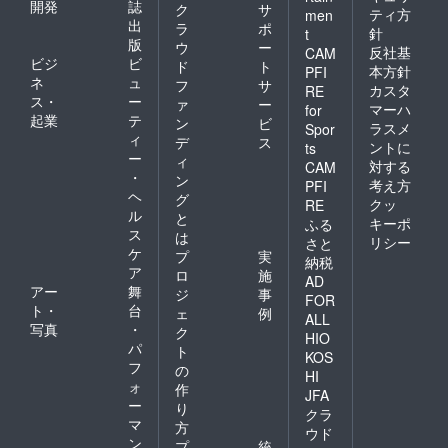
開発
誌
ク
サ
ティ方
men
出
ラ
ポ
針
t
版
ウ
ー
反社基
CAM
ビジ
ビ
ド
ト
本方針
PFI
ネ
ュ
フ
サ
カスタ
RE
ス・
ー
ァ
ー
マーハ
for
起業
テ
ン
ビ
ラスメ
Spor
ィ
デ
ス
ントに
ts
ー
ィ
対する
CAM
・
ン
考え方
PFI
ヘ
グ
クッ
RE
ル
と
キーポ
ふる
ス
は
リシー
さと
ケ
プ
実
納税
ア
ロ
施
AD
アー
舞
ジ
事
FOR
ト・
台
ェ
例
ALL
写真
・
ク
HIO
パ
ト
KOS
フ
の
HI
ォ
作
JFA
ー
り
クラ
マ
方
ウド
ン
プ
統