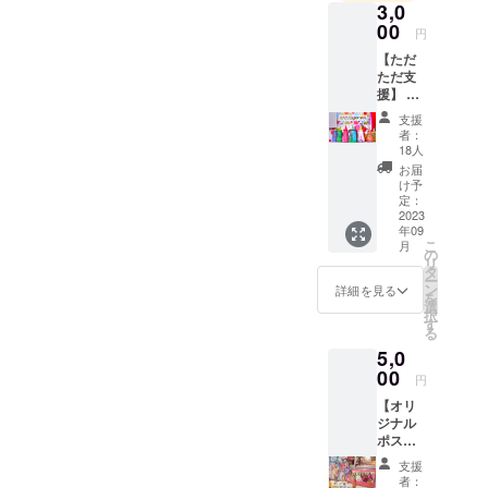
3,0
無二のパ
00
円
フォーマン
【ただ
スを、日本
ただ支
全国をはじ
援】 お
礼の
めNYなど海
支援
メール
者：
外にも発
をお送
18人
信。ペイン
りさせ
お届
て頂き
トの新たな
け予
ます。
定：
可能性を模
※お名前
2023
年09
索してい
を記入
こ
月
してく
の
る。
リ
ださ
タ
NY発祥の大
ー
い！
ン
詳細を見る
を
会「Art
選
択
す
Battle
る
Japan」や蛯
5,0
00
名健一主催
円
「Like the
【オリ
ジナル
BEST!」で優
ポスト
勝。「嵐に
カー
支援
しやがれ」
ド】 今
者：