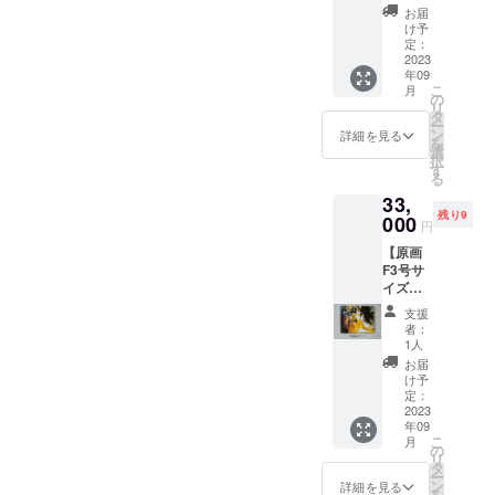
thmRis
時間、
お届
aのオン
Zoom予
け予
ライン
定。 ※
定：
絵画指
2023
日程は
年09
導。中
プロ
こ
月
学生で
ジェク
の
リ
もわか
ト終了
タ
ー
る初心
後メー
ン
詳細を見る
を
者向け
ルにて
選
択
デッサ
調整さ
す
る
ン、プ
せてい
33,
ロっぽ
ただき
残り9
く見え
000
ます。
円
る抽象
【原画
画のコ
F3号サ
ツな
イズ】
ど、相
A4くら
手に合
支援
いのサ
わせて
者：
イズ。
お伝え
1人
今回の
しま
お届
パ
す。
け予
フォー
120分
定：
マンス
2023
×1回。
年09
で描い
(有効期
こ
月
た絵の
限2023
の
リ
一部を
年12月
タ
ー
切り取
まで) 受
ン
詳細を見る
を