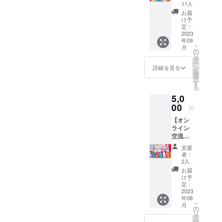
回のパ
などメディ
11人
フォー
お届
アにも出
マンス
け予
演。
で描い
定：
た絵の
2023
年09
オリジ
こ
月
ナルポ
の
リ
スト
タ
ー
カード
ン
詳細を見る
を
をサイ
選
択
ン入り
す
る
でお届
5,0
けしま
す。 ※
00
円
画像は
【オン
イメー
ライン
ジで
交流
す。
会】 海
支援
外公演
者：
後、オ
2人
ンライ
お届
ンで交
け予
流会&打
定：
ち上げ
2023
年08
を行い
こ
月
ます。
の
リ
2023年
タ
ー