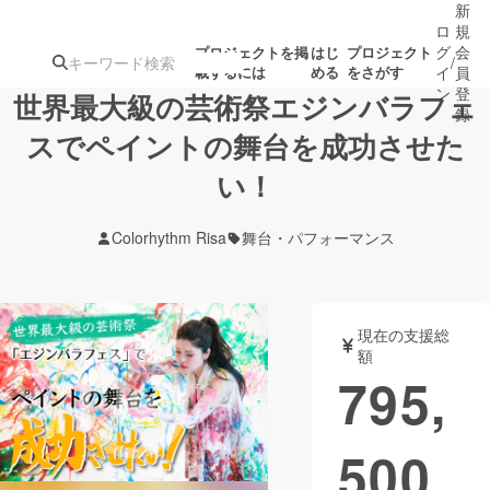
新
ロ
規
グ
会
プロジェクトを掲
はじ
プロジェクト
/
載するには
める
をさがす
イ
員
ン
登
世界最大級の芸術祭エジンバラフェ
録
スでペイントの舞台を成功させた
い！
人気のプロ
注目のリ
注目の新着プロ
募集終了が近いプ
もうすぐ公開
ジェクト
ターン
ジェクト
ロジェクト
されます
Colorhythm Risa
舞台・パフォーマンス
アート・写真
音楽
現在の支援総
テクノロジー・ガジェット
ゲーム・サ
額
795,
映像・映画
書籍・雑誌
500
ビジネス・起業
チャレンジ