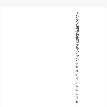
エ
ン
タ
メ
領
域
特
化
型
ク
ラ
フ
ァ
ン
手
数
料
0
円
か
ら
実
施
可
能
。