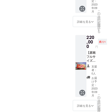
だきま
フォー
定：
す。(有
マンス
2023
年09
効期限
で描い
こ
月
2023年
た絵の
の
リ
12月ま
一部を
タ
ー
で) ※福
切り取
ン
詳細を見る
を
岡県か
りお届
選
択
らの交
けしま
す
る
通費、
す。
220
遠方の
(F10号
場合は
サイズ
,00
残り1
宿泊費
530×45
0
円
がかか
5mm)
りま
パネル
【原画
す。(国
貼り、
フルサ
内であ
額な
イズ】
ればど
し。 ※
今回の
支援
こでも
画像は
パ
者：
可能) ※
イメー
フォー
0人
場所の
ジで
マンス
お届
確保を
す。
で描い
け予
お願い
た絵を
定：
いたし
フルサ
2023
年09
ます。
イズで
こ
月
お届け
の
リ
しま
タ
ー
す。
ン
詳細を見る
を
(3m×1.
選
択