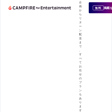
企
画
掲載
無料
か
ら
リ
タ
ー
ン
配
送
ま
で
、
す
べ
て
お
任
せ
の
プ
ラ
ン
も
あ
り
ま
す