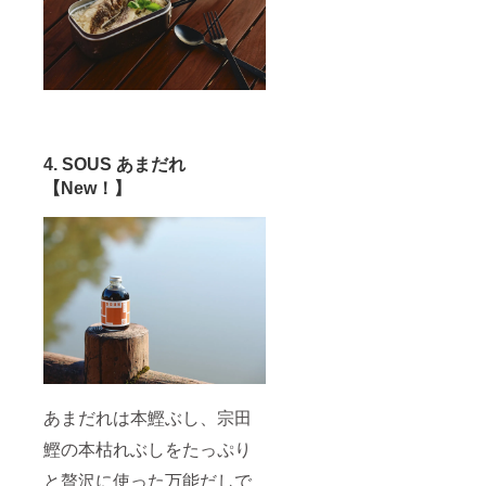
4. SOUS あまだれ
【New！】
あまだれは本鰹ぶし、宗田
鰹の本枯れぶしをたっぷり
と贅沢に使った万能だしで