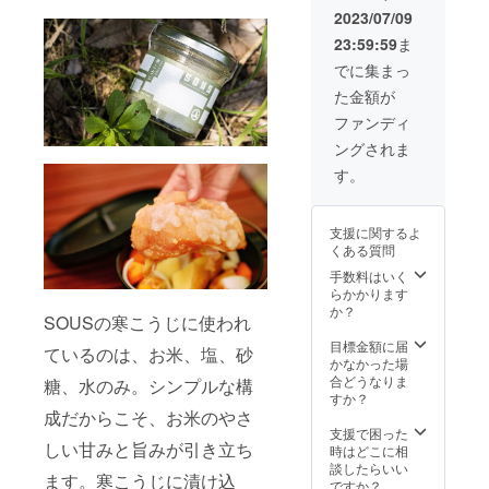
得ず商
トを通
いま
椒みそ
こうじ
性もご
2023/07/09
品の
して沢
す。
製造か
製造か
ざいま
キャン
山のご
23:59:59
ま
ら3ヶ
ら3ヶ
す。ご
セルが
支援を
月、寒
月、し
了承く
でに集まっ
あった
頂き、
こうじ
ろだし
ださ
場合、
量産体
た金額が
製造か
製造か
い。 ※
表示さ
制を整
ら3ヶ
ら9ヶ
ご注文
ファンディ
れてい
備する
月、し
月、あ
状況、
る残り
事がで
ングされま
ろだし
まだれ
使用部
個数が
きた場
製造か
製造か
材の供
す。
変動す
合、正
ら9ヶ
ら1年、
給状
る場合
規販売
月、あ
だし入
況、製
がござ
価格が
まだれ
りみそ
造工程
いま
予定価
支援に関するよ
製造か
製造か
上の都
す。予
格より
くある質問
ら1年、
ら3ヶ月
合等に
めご了
下回る
だし入
※デザイ
手数料はいく
より出
承くだ
可能性
りみそ
ン・仕
らかかります
荷時期
さい。
もござ
製造か
様は変
か？
が遅れ
※本プロ
いま
SOUSの寒こうじに使われ
ら3ヶ月
更にな
る場合
ジェク
す。
※デザイ
る可能
目標金額に届
があり
トを通
ているのは、お米、塩、砂
ン・仕
性もご
かなかった場
ます。
して沢
様は変
ざいま
合どうなりま
※購入後
糖、水のみ。シンプルな構
山のご
更にな
す。ご
すか？
のキャ
支援を
る可能
成だからこそ、お米のやさ
了承く
ンセル
頂き、
性もご
ださ
支援で困った
は出来
量産体
しい甘みと旨みが引き立ち
ざいま
い。 ※
時はどこに相
ませ
制を整
す。ご
ご注文
談したらいい
ん。た
備する
ます。寒こうじに漬け込
了承く
状況、
ですか？
だし、