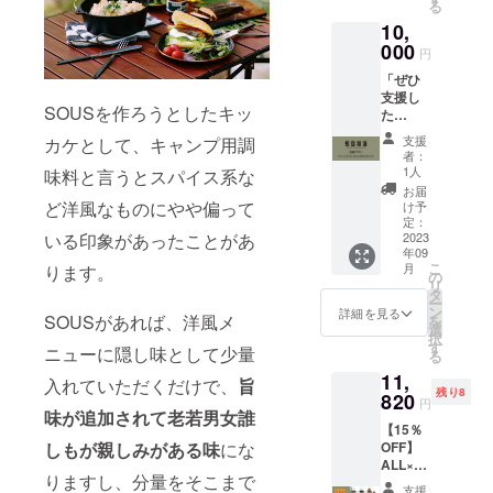
れてい
備する
る
ウッド
りみそ
状況、
る残り
事がで
10,
プラン
製造か
使用部
個数が
きた場
ク1個の
000
ら3ヶ月
材の供
変動す
円
合、正
セット
※デザイ
給状
る場合
規販売
「ぜひ
（一般
ン・仕
況、製
がござ
価格が
支援し
販売予
様は変
造工程
いま
予定価
SOUSを作ろうとしたキッ
た
定価格
更にな
上の都
す。予
格より
い！」
9,250円
る可能
合等に
めご了
支援
カケとして、キャンプ用調
下回る
という
の10%
性もご
より出
者：
承くだ
可能性
お気持
OFF） ※
ざいま
1人
味料と言うとスパイス系な
荷時期
さい。
もござ
ちを形
賞味期
す。ご
が遅れ
お届
※本プロ
いま
にした
限：し
ど洋風なものにやや偏って
了承く
け予
る場合
ジェク
す。
リター
ろだし
定：
ださ
があり
トを通
いる印象があったことがあ
ンで
2023
製造か
い。 ※
ます。
して沢
年09
す。 安
ら9ヶ
ご注文
※購入後
山のご
こ
月
ります。
藤醸造
月、あ
の
状況、
のキャ
支援を
リ
取締役
まだれ
タ
使用部
ンセル
頂き、
ー
代表専
製造か
ン
材の供
詳細を見る
は出来
量産体
SOUSがあれば、洋風メ
を
務 安藤
ら1年、
選
給状
ませ
制を整
択
雄介が
だし入
す
況、製
ん。た
ニューに隠し味として少量
備する
る
心を込
りみそ
造工程
だし、
事がで
11,
めてお
製造か
入れていただくだけで、
旨
上の都
期間中
きた場
残り8
手紙を
820
ら3ヶ月
合等に
やむを
円
合、正
書かせ
味が追加されて老若男女誰
※デザイ
より出
得ず商
規販売
【15％
て頂き
ン・仕
荷時期
品の
価格が
しもが親しみがある味
にな
OFF】
ます。
様は変
が遅れ
キャン
予定価
ALL×2
秋田で
更にな
る場合
セルが
格より
りますし、分量をそこまで
ウッド
生まれ
る可能
があり
あった
支援