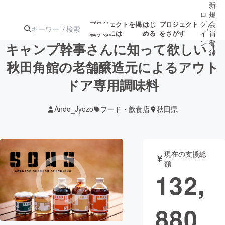
新
ロ
規
グ
会
プロジェクトを掲
はじ
プロジェクト
/
載するには
める
をさがす
イ
員
ン
登
キャンプ幹事さんに知って欲しい！
録
秋田角館の老舗醸造元によるアウト
ドア専用調味料
人気のプロ
注目のリ
注目の新着プロ
募集終了が近いプ
もうすぐ公開
ジェクト
ターン
ジェクト
ロジェクト
されます
Ando_Jyozo
フード・飲食店
秋田県
アート・写真
音楽
現在の支援総
テクノロジー・ガジェット
ゲーム・サ
額
132,
映像・映画
書籍・雑誌
880
ビジネス・起業
チャレンジ