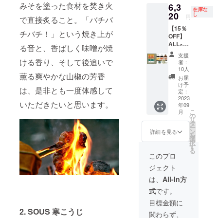
す。ご
のキャ
変動す
合、正
みそを塗った食材を焚き火
6,3
れ、だ
15%
了承く
ンセル
る場合
在庫な
規販売
し入り
20
OFF） ※
し
ださ
は出来
円
がござ
で直接炙ること。「バチバ
価格が
みそ そ
賞味期
い。 ※
ませ
いま
予定価
【15％
れぞれ2
限：山
ご注文
ん。た
チバチ！」という焼き上が
す。予
格より
OFF】
個、
椒みそ
状況、
だし、
めご了
下回る
ALL×1
ウッド
製造か
る音と、香ばしく味噌が焼
使用部
期間中
承くだ
可能性
セット
プラン
ら3ヶ
材の供
やむを
支援
さい。
もござ
・山椒
ク2個、
ける香り、そして後追いで
月、寒
給状
者：
得ず商
※本プロ
いま
みそ、
ガス
こうじ
10人
況、製
品の
ジェク
す。
薫る爽やかな山椒の芳香
寒こう
カード
製造か
造工程
お届
キャン
トを通
じ、し
リッジ
ら3ヶ
け予
上の都
セルが
して沢
は、是非とも一度体感して
ろだ
レザー
定：
月、し
合等に
あった
山のご
し、あ
2023
カバー1
ろだし
より出
場合、
いただきたいと思います。
支援を
年09
まだ
個の
製造か
荷時期
表示さ
頂き、
こ
月
れ、だ
セット
の
ら9ヶ
が遅れ
れてい
量産体
リ
し入り
（一般
タ
月、あ
る場合
る残り
制を整
ー
みそ そ
販売予
ン
まだれ
詳細を見る
があり
個数が
備する
を
れぞれ1
定価格
選
製造か
ます。
変動す
事がで
択
個の
38,040
す
ら1年、
※購入後
る場合
きた場
る
セット
円の
だし入
このプロ
のキャ
がござ
合、正
（一般
10%
りみそ
ンセル
いま
規販売
ジェクト
販売予
OFF） ※
製造か
は出来
す。予
価格が
定価格
賞味期
ら3ヶ月
は、
All-In方
ませ
めご了
予定価
7,440円
限：山
※デザイ
ん。た
承くだ
格より
式
です。
の15%
椒みそ
ン・仕
だし、
さい。
下回る
OFF） ※
製造か
様は変
目標金額に
期間中
※本プロ
可能性
賞味期
ら3ヶ
更にな
やむを
2. SOUS 寒こうじ
ジェク
もござ
関わらず、
限：山
月、寒
る可能