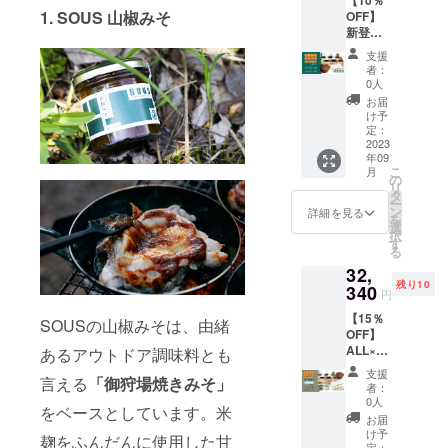
【10％
プラン
ろだし
ださ
制を整
1. SOUS 山椒みそ
OFF】
ク2個、
製造か
い。 ※
備する
新登場
ガス
ら9ヶ
ご注文
事がで
３種×2
カード
月、あ
状況、
支援
きた場
ウッド
リッジ
まだれ
使用部
者：
合、正
プラン
レザー
製造か
0人
材の供
規販売
ク×2、
カバー1
ら1年、
給状
お届
価格が
レザー
個の
だし入
け予
況、製
予定価
カバー
セット
定：
りみそ
造工程
格より
付き
2023
（一般
製造か
上の都
下回る
年09
セット
販売予
ら3ヶ月
合等に
可能性
こ
月
・しろ
定価格
の
※デザイ
より出
もござ
リ
だし、
33,400
タ
ン・仕
荷時期
いま
ー
あまだ
円の
ン
様は変
詳細を見る
が遅れ
す。
を
れ、だ
15%
選
更にな
る場合
択
し入り
OFF） ※
す
る可能
があり
る
みそ そ
賞味期
性もご
ます。
32,
れぞれ2
限：し
ざいま
※購入後
残り10
個、
340
ろだし
す。ご
のキャ
円
ウッド
製造か
了承く
ンセル
【15％
プラン
ら9ヶ
SOUSの山椒みそは、由緒
ださ
は出来
OFF】
ク2個、
月、あ
い。 ※
ませ
ALL×2
ガス
あるアウトドア調味料とも
まだれ
ご注文
ん。た
ウッド
カード
製造か
状況、
だし、
支援
言える
「御狩場焼きみそ」
プラン
リッジ
ら1年、
使用部
者：
期間中
ク×2、
レザー
だし入
0人
材の供
やむを
をベースとしています。米
レザー
カバー1
りみそ
給状
お届
得ず商
カバー
個の
製造か
け予
況、製
品の
麹をふんだんに使用した甘
付き
定：