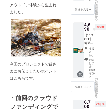
れぞれ1
の
リ
アウトドア体験から生まれ
個の
タ
ー
セット
ン
詳細を見る
を
ました。
（一般
選
択
販売予
す
る
定価格
4,5
5,100円
残り30
の15%
90
円
OFF） ※
【10％
賞味期
OFF】
限：し
新登場3
ろだし
種×1
製造か
支援
セット
ら9ヶ
者：
・しろ
月、あ
0人
だし、
まだれ
お届
あまだ
製造か
け予
今回のプロジェクトで皆さ
れ、だ
ら1年、
定：
し入り
2023
まにお伝えしたいポイント
だし入
年09
みそ そ
りみそ
こ
月
はこちらです。
れぞれ1
製造か
の
リ
個の
ら3ヶ月
タ
ー
セット
※デザイ
ン
詳細を見る
を
（一般
ン・仕
選
択
販売予
様は変
す
・前回のクラウド
る
定価格
更にな
6,7
5,100円
る可能
ファンディングで
残り29
の10%
00
性もご
円