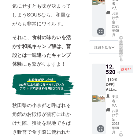
下回る
プラン
た
性もご
ます。
者：
場合、
気にせずとも味が決まって
可能性
ク付き
「SOU
ざいま
2人
※購入後
表示さ
もござ
セット
S」を通
す。ご
のキャ
お届
しまうSOUSなら、和風な
れてい
いま
山椒み
じて、
了承く
け予
ンセル
る残り
す。
そ、寒
秋田の
定：
がらも非常にワイルド。
ださ
は出来
個数が
こう
2023
自然を
い。 ※
ませ
変動す
年09
じ、し
多くの
ご注文
ん。た
る場合
こ
月
ろだ
それに、
食材の味わいを活
方に感
の
状況、
だし、
がござ
リ
し、あ
じてい
タ
使用部
期間中
いま
ー
かす和風キャンプ飯は、普
まだ
ただけ
ン
材の供
詳細を見る
やむを
す。予
を
れ、だ
るよ
選
給状
得ず商
めご了
段とは一味違ったキャンプ
択
し入り
う、さ
す
況、製
品の
承くだ
る
みそ そ
らなる
造工程
キャン
体験
にも繋がりますよ！
さい。
12,
れぞれ
新アイ
上の都
セルが
※本プロ
残り30
２個、
520
テム開
合等に
あった
円
ジェク
ウッド
発、生
より出
場合、
トを通
【10％
プラン
産体制
荷時期
表示さ
して沢
OFF】
ク1個の
の構
が遅れ
れてい
山のご
ALL×2
セット
築、そ
る場合
る残り
支援を
ウッド
（一般
して、
があり
個数が
支援
頂き、
プラン
販売予
秋田へ
ます。
者：
変動す
量産体
ク付き
秋田県の小京都と呼ばれる
定価格
の観光
0人
※購入後
る場合
制を整
セット
13,920
促進の
のキャ
お届
がござ
備する
角館のお殿様が鷹狩に出か
山椒み
円の
活動に
け予
ンセル
いま
事がで
そ、寒
15%
定：
大切に
は出来
す。予
きた場
けた際、獲物を現地でさば
こう
2023
OFF） ※
使わせ
ませ
めご了
合、正
年09
じ、し
賞味期
ていた
ん。た
き野営で食す際に使われた
承くだ
規販売
こ
月
ろだ
限：山
の
だきま
だし、
さい。
価格が
リ