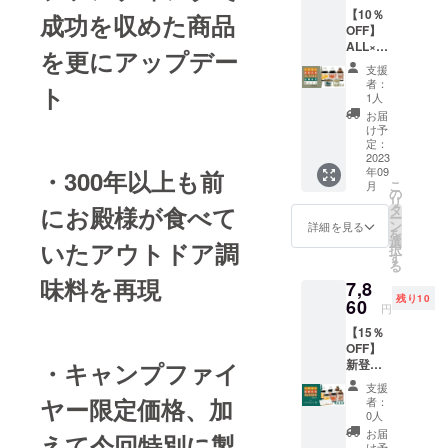
OFF） ※
ざいま
【10％
賞味期
成功を収めた商品
す。ご
OFF】
限：し
了承く
ALL×1
ろだし
ださ
を更にアップデー
セット
製造か
い。 ※
支援
・山椒
ら9ヶ
ご注文
者：
ト
みそ、
月、あ
状況、
1人
寒こう
まだれ
使用部
お届
じ、し
製造か
材の供
け予
ろだ
ら1年、
定：
給状
し、あ
2023
だし入
況、製
年09
・300年以上も前
まだ
りみそ
造工程
こ
月
れ、だ
製造か
の
上の都
リ
し入り
ら3ヶ月
タ
にお殿様が食べて
合等に
ー
みそ そ
※デザイ
ン
より出
詳細を見る
を
れぞれ1
ン・仕
選
荷時期
いたアウトドア調
択
個の
様は変
す
が遅れ
る
セット
更にな
る場合
味料を
再現
7,8
（一般
る可能
があり
残り10
販売予
60
性もご
ます。
円
定価格
ざいま
※購入後
【15％
7,440円
す。ご
のキャ
OFF】
の10%
了承く
ンセル
新登場
・キャンプファイ
OFF） ※
ださ
は出来
３種×2
賞味期
い。 ※
ませ
支援
ウッド
限：山
ご注文
ヤー限定価格、加
ん。た
者：
プラン
椒みそ
状況、
0人
だし、
ク付き
製造か
使用部
期間中
お届
えて今回特別に製
セット
ら3ヶ
け予