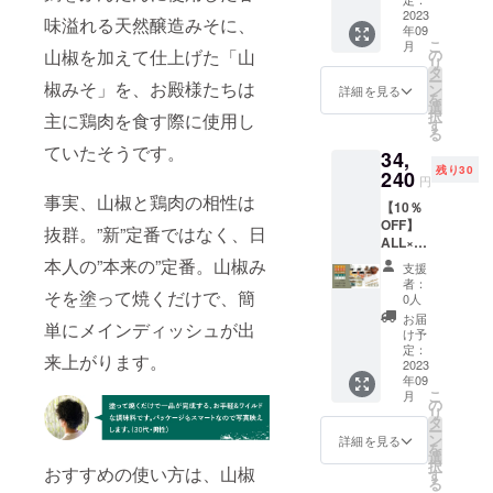
セット
ら3ヶ月
造工程
キャン
セット
2023
（一般
※デザイ
上の都
味溢れる天然醸造みそに、
セルが
年09
・山椒
販売予
ン・仕
合等に
あった
こ
月
みそ、
定価格
の
山椒を加えて仕上げた「山
様は変
より出
場合、
リ
寒こう
33,400
タ
更にな
荷時期
表示さ
ー
じ、し
椒みそ」を、お殿様たちは
円の
ン
る可能
詳細を見る
が遅れ
れてい
を
ろだ
10%
選
性もご
る場合
る残り
択
主に鶏肉を食す際に使用し
し、あ
OFF） ※
す
ざいま
があり
個数が
る
まだ
賞味期
す。ご
ます。
変動す
ていたそうです。
34,
れ、だ
限：し
了承く
※購入後
る場合
残り30
し入り
240
ろだし
ださ
のキャ
円
がござ
みそ そ
製造か
い。 ※
ンセル
事実、山椒と鶏肉の相性は
いま
【10％
れぞれ2
ら9ヶ
ご注文
は出来
す。予
OFF】
個、
月、あ
状況、
抜群。”新”定番ではなく、日
ませ
めご了
ALL×2
ウッド
まだれ
使用部
ん。た
承くだ
ウッド
プラン
本人の”本来の”定番。山椒み
製造か
材の供
だし、
支援
さい。
プラン
ク2個、
ら1年、
給状
者：
期間中
※本プロ
ク×2、
そを塗って焼くだけで、簡
ガス
だし入
0人
況、製
やむを
ジェク
レザー
カード
りみそ
造工程
お届
得ず商
トを通
単にメインディッシュが出
カバー
リッジ
製造か
け予
上の都
品の
して沢
付き
レザー
定：
ら3ヶ月
合等に
キャン
山のご
来上がります。
セット
2023
カバー1
※デザイ
より出
セルが
支援を
年09
・山椒
個の
ン・仕
荷時期
あった
頂き、
こ
月
みそ、
セット
の
様は変
が遅れ
場合、
量産体
リ
寒こう
（一般
タ
更にな
る場合
表示さ
制を整
ー
じ、し
販売予
ン
る可能
詳細を見る
があり
れてい
備する
を
ろだ
定価格
選
性もご
ます。
る残り
事がで
択
おすすめの使い方は、山椒
し、あ
38,040
す
ざいま
※購入後
個数が
きた場
る
まだ
円の