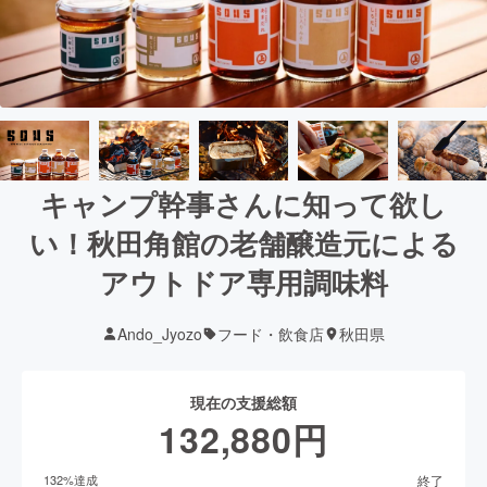
キャンプ幹事さんに知って欲し
い！秋田角館の老舗醸造元による
アウトドア専用調味料
Ando_Jyozo
フード・飲食店
秋田県
現在の支援総額
132,880
円
終了
132
%達成