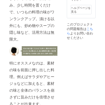
事がで
ださ
使用部
期間中
きた場
み、少し時間を置くだけ
い。 ※
材の供
やむを
合、正
ヘルプページを
ご注文
給状
得ず商
で、いつもの料理の味がワ
規販売
見る
状況、
況、製
品の
価格が
使用部
造工程
ンランクアップ。漬ける以
キャン
予定価
材の供
上の都
セルが
格より
このプロジェクト
外にも、炒め物やスープの
給状
合等に
あった
下回る
の問題報告は
こち
況、製
より出
場合、
可能性
隠し味など、活用方法は無
造工程
ら
よりお問い合わ
荷時期
表示さ
もござ
上の都
が遅れ
れてい
せください
いま
限大。
合等に
る場合
る残り
す。
より出
があり
個数が
荷時期
ます。
変動す
が遅れ
※購入後
る場合
る場合
のキャ
がござ
があり
ンセル
いま
特にオススメなのは、素材
ます。
は出来
す。予
※購入後
ませ
めご了
の味を前面に押し出した料
のキャ
ん。た
承くだ
ンセル
だし、
さい。
理。例えばサラダやアヒー
は出来
期間中
※本プロ
ませ
やむを
ジェク
ジョなどに加えると、素材
ん。た
得ず商
トを通
だし、
品の
の味と全体のバランスを崩
して沢
期間中
キャン
山のご
やむを
さずに旨みだけを倍増させ
セルが
支援を
得ず商
あった
頂き、
ることが出来ます。
品の
場合、
量産体