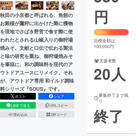
円
まちづくり・地域活性化
秋田の小京都と呼ばれる、角館の
お殿様が鷹狩に出かけた際に獲物
CAMPFIRE for Social Good
CAMPFIRE Creation
を現地でさばき野営で食す際に使
132%
CAMPFIREふるさと納税
machi-ya
コミュニティ
われたとされる山椒入りの御狩場
目標金額は
100,000円
焼みそ。文献と口伝で伝わる製法
と味の研究を重ね、御狩場焼みそ
支援者数
を筆頭に、和の調味料を現代のア
20
人
ウトドアユースにリメイク。それ
が、アウトドア専用 和イルド調味
料シリーズ『SOUS』です。
募集終了まで残
ポスト
シェア
り
LINEで送る
URLコピー
終了
埋め込み
QRコード