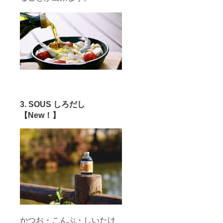
キャン
表示さ
制を整
セルが
れてい
備する
あった
る残り
事がで
場合、
個数が
きた場
表示さ
変動す
合、正
れてい
る場合
規販売
る残り
がござ
価格が
個数が
いま
予定価
変動す
す。予
格より
る場合
めご了
下回る
がござ
承くだ
可能性
いま
さい。
もござ
す。予
※本プロ
いま
3. SOUS しろだし
めご了
ジェク
す。
【New！】
承くだ
トを通
さい。
して沢
※本プロ
山のご
ジェク
支援を
トを通
頂き、
して沢
量産体
山のご
制を整
支援を
備する
頂き、
事がで
量産体
きた場
制を整
合、正
備する
規販売
事がで
価格が
かつお・こんぶ・しいたけ
きた場
予定価