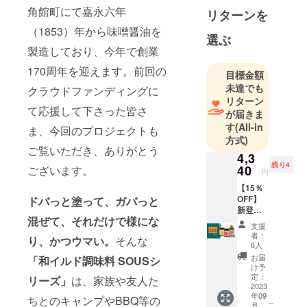
角館町にて嘉永六年
リターンを
（1853）年から味噌醤油を
選ぶ
製造しており、今年で創業
170周年を迎えます。前回の
目標金額
未達でも
クラウドファンディングに
リターン
て応援して下さった皆さ
が届きま
す
(All-in
ま、今回のプロジェクトも
方式)
ご覧いただき、ありがとう
4,3
残り4
40
ございます。
円
【15％
OFF】
ドバっと塗って、ガバっと
新登場3
混ぜて、それだけで様にな
種×1
支援
セット
者：
り、かつウマい。
そんな
・しろ
6人
だし、
お届
「和イルド調味料 SOUSシ
あまだ
け予
れ、だ
定：
リーズ」
は、家族や友人た
し入り
2023
年09
みそ そ
ちとのキャンプやBBQ等の
こ
月