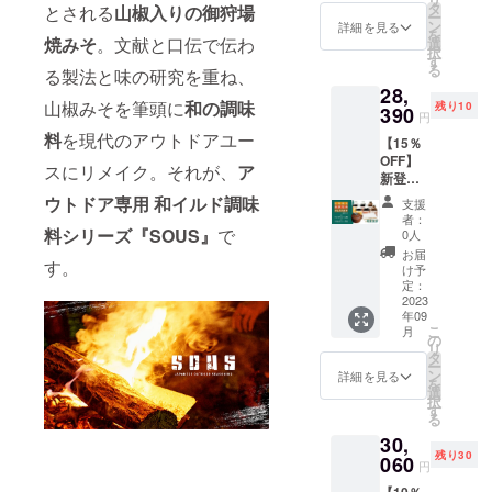
し、あ
椒みそ
タ
す。
とされる
山椒入りの御狩場
期間中
※本プロ
予定価
ー
まだ
製造か
ン
詳細を見る
やむを
ジェク
格より
を
れ、だ
焼みそ
。文献と口伝で伝わ
ら3ヶ
選
得ず商
トを通
下回る
択
し入り
月、寒
す
品の
して沢
可能性
る
る製法と味の研究を重ね、
みそ そ
こうじ
キャン
山のご
もござ
28,
れぞれ
製造か
セルが
支援を
いま
山椒みそを筆頭に
和の調味
残り10
２個、
390
ら3ヶ
あった
円
頂き、
す。
ウッド
月、し
場合、
量産体
料
を現代のアウトドアユー
【15％
プラン
ろだし
表示さ
制を整
OFF】
ク1個の
製造か
スにリメイク。それが、
ア
れてい
備する
新登場
セット
ら9ヶ
る残り
事がで
３種×2
（一般
月、あ
ウトドア専用 和イルド調味
個数が
支援
きた場
ウッド
販売予
まだれ
者：
変動す
合、正
プラン
料シリーズ『SOUS』
で
定価格
製造か
0人
る場合
規販売
ク×2、
13,920
ら1年、
お届
がござ
価格が
す。
レザー
円の
だし入
け予
いま
予定価
カバー
10%
定：
りみそ
す。予
格より
付き
2023
OFF） ※
製造か
めご了
下回る
年09
セット
賞味期
ら3ヶ月
承くだ
可能性
こ
月
・しろ
限：山
の
※デザイ
さい。
もござ
リ
だし、
椒みそ
タ
ン・仕
※本プロ
いま
ー
あまだ
製造か
ン
様は変
詳細を見る
ジェク
す。
を
れ、だ
ら3ヶ
選
更にな
トを通
択
し入り
月、寒
す
る可能
して沢
る
みそ そ
こうじ
性もご
山のご
30,
れぞれ2
製造か
ざいま
支援を
残り30
個、
060
ら3ヶ
す。ご
円
頂き、
ウッド
月、し
了承く
量産体