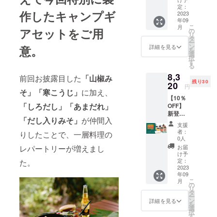
材の供
やむを
・しろ
月、寒
定：
給状
得ず商
作したキャンプギ
だし、
2023
こうじ
況、製
品の
年09
あまだ
製造か
造工程
キャン
こ
月
れ、だ
アセットをご用
ら3ヶ
の
上の都
セルが
リ
し入り
月、し
タ
合等に
あった
ー
みそ そ
ろだし
ン
より出
詳細を見る
意。
場合、
を
れぞれ2
製造か
選
荷時期
表示さ
択
個、
ら9ヶ
す
が遅れ
れてい
る
ウッド
月、あ
る場合
る残り
8,3
プラン
まだれ
前回お披露目した
「山椒み
があり
個数が
残り30
ク1個の
20
製造か
ます。
変動す
円
セット
そ」「寒こうじ」
に加え、
ら1年、
※購入後
る場合
【10％
（一般
だし入
のキャ
がござ
「しろだし」「あまだれ」
OFF】
販売予
りみそ
ンセル
いま
新登場
定価格
製造か
は出来
す。予
「だし入りみそ」
が仲間入
３種×2
9,250円
ら3ヶ月
ませ
めご了
支援
ウッド
の15%
※デザイ
ん。た
者：
承くだ
りしたことで、一層料理の
プラン
OFF） ※
ン・仕
0人
だし、
さい。
ク付き
賞味期
様は変
期間中
お届
レパートリーが増えまし
※本プロ
セット
限：し
更にな
け予
やむを
ジェク
・しろ
ろだし
定：
た。
る可能
得ず商
トを通
だし、
2023
製造か
性もご
品の
して沢
年09
あまだ
ら9ヶ
ざいま
キャン
山のご
こ
月
れ、だ
月、あ
の
す。ご
セルが
支援を
リ
し入り
まだれ
タ
了承く
あった
頂き、
ー
みそ そ
製造か
ン
ださ
詳細を見る
場合、
量産体
を
れぞれ2
ら1年、
選
い。 ※
表示さ
制を整
択
個、
だし入
す
ご注文