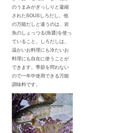
合、正
格より
のうまみがぎっしりと凝縮
規販売
下回る
価格が
可能性
されたSOUSしろだし。他
予定価
もござ
格より
いま
の万能だしと違うのは、岩
下回る
す。
可能性
魚のしょっつる(魚醤)を使っ
もござ
ていること。しろだしは、
いま
す。
温かいお料理にも冷たいお
料理にも自在に使うことが
できます。季節を問わない
ので一年中使用できる万能
調味料です。