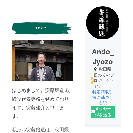
Ando_
Jyozo
秋田県
初めてのプ
ロジェクト
です
はじめまして。安藤醸造 取
特定商取引
法に基づく
締役代表専務を務めており
表記
ます、安藤雄介と申しま
メッセー
ジを送る
す。
私たち安藤醸造は、秋田県