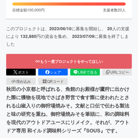
目標金額
100,000
円
支援者数
20
人
このプロジェクトは、
2023/06/10
に募集を開始し、
20
人の支援
により
132,880
円の資金を集め、
2023/07/09
に募集を終了しま
した
もう一度プロジェクトをやってほしい
ポスト
シェア
LINEで送る
URLコピー
埋め込み
QRコード
秋田の小京都と呼ばれる、角館のお殿様が鷹狩に出かけ
た際に獲物を現地でさばき野営で食す際に使われたとさ
れる山椒入りの御狩場焼みそ。文献と口伝で伝わる製法
と味の研究を重ね、御狩場焼みそを筆頭に、和の調味料
を現代のアウトドアユースにリメイク。それが、アウト
ドア専用 和イルド調味料シリーズ『SOUS』です。