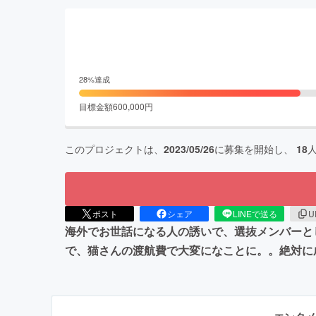
28
%達成
目標金額
600,000
円
このプロジェクトは、
2023/05/26
に募集を開始し、
18
ポスト
シェア
LINEで送る
U
海外でお世話になる人の誘いで、選抜メンバーとして
で、猫さんの渡航費で大変になことに。。絶対に