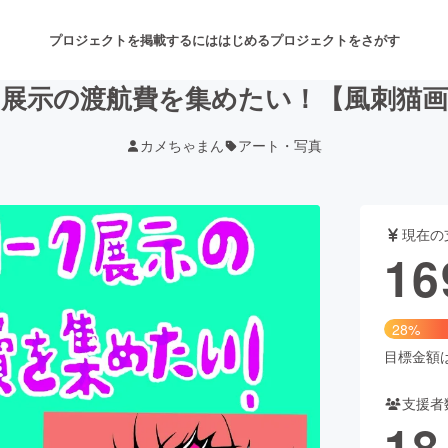
プロジェクトを掲載するには
はじめる
プロジェクトをさがす
展示の渡航費を集めたい！【風刺猫
カメちゃまん
アート・写真
注目のリターン
注目の新着プロジェクト
募集終了が近いプロジェクト
も
現在の
音楽
舞台・パフォーマンス
16
ゲーム・サービス開発
フード・飲食店
28%
書籍・雑誌出版
アニメ・漫画
目標金額は6
支援者
チャレンジ
ビューティー・ヘルスケ
18