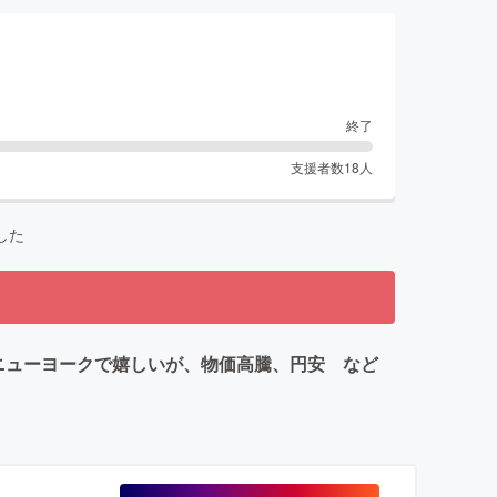
終了
支援者数
18
人
した
街、ニューヨークで嬉しいが、物価高騰、円安 など