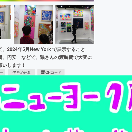
24年5月New York で展示すること
騰、円安 などで、猫さんの渡航費で大変に
願いします！
ピー
埋め込み
QRコード