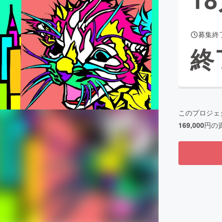
募集終
CAMPFIRE for Social Good
CAMPFIRE Creation
終
CAMPFIREふるさと納税
machi-ya
コミュニティ
このプロジェ
169,000
円の