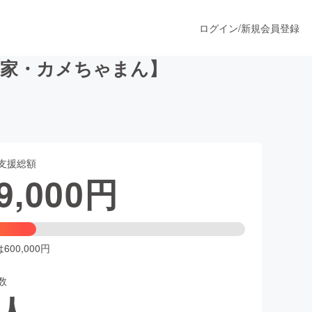
ログイン
/
新規会員登録
画家・カメちゃまん】
うすぐ公開されます
支援総額
プロダクト
9,000
円
ファッション
スポーツ
00,000円
数
ア
ソーシャルグッド
人