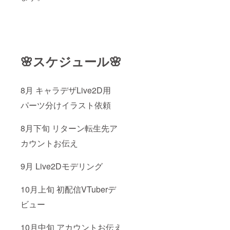
ことは
させて
禁止で
いただ
す。 ・
きま
3時間一
す。 ま
緒に
た、配
ゲーム
信サイ
プレイ
トは
🌸スケジュール🌸
※ゲーム
YouTub
プレイ
eで考え
につい
ていま
て※ 期
す。
8月 キャラデザLive2D用
限:VTub
erデ
パーツ分けイラスト依頼
ビュー
後から
2023年
8月下旬 リターン転生先ア
12月31
日まで
カウントお伝え
の中で
日程を
9月 Live2Dモデリング
調整し
行いま
す
10月上旬 初配信VTuberデ
discord
を繋い
ビュー
でのオ
ンライ
ンプレ
10月中旬 アカウントお伝え