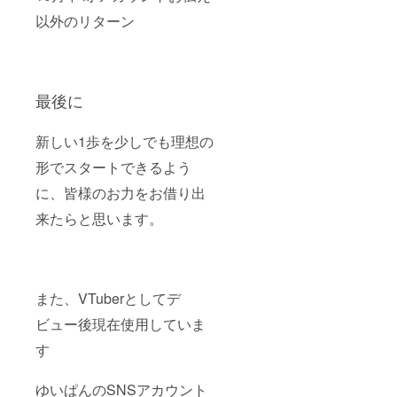
イ
APEX.R
以外のリターン
6S.VAL
ORANT
などそ
の他
ゲーム
最後に
タイト
ル相談
可能 私
新しい1歩を少しでも理想の
が所持
してい
形でスタートできるよう
ない
ゲーム
に、皆様のお力をお借り出
の場合
購入を
来たらと思います。
お願い
する場
合がご
ざいま
す。 転
また、VTuberとしてデ
生先ア
カウン
ビュー後現在使用していま
トお伝
え、 そ
す
の他リ
ターン
品をお
ゆいぱんのSNSアカウント