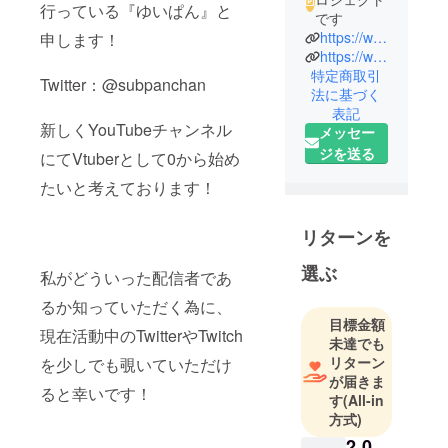
行っている『ゆいぱん』と
です
https://www.twgtch.tv/yuipan18
申します！
https://www.mildom.com/11174593
特定商取引
Twitter：@subpanchan
法に基づく
表記
新しくYouTubeチャンネル
メッセー
ジを送る
にてVtuberとして0から始め
たいと考えております！
リターンを
選ぶ
私がどういった配信者であ
るか知っていただく為に、
目標金額
現在活動中のTwitterやTwitch
未達でも
リターン
を少しでも覗いていただけ
が届きま
ると幸いです！
す
(All-in
方式)
2,0