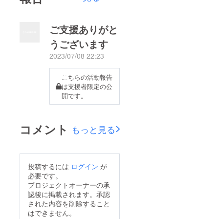
するも
のは不
可） お
披露目
ご支援ありがと
配信で
すが
うございます
2023年
2023/07/08 22:23
10月頃
を検討
してお
こちらの活動報告
りま
は支援者限定の公
す。 正
確な日
開です。
程に関
して
は、転
コメント
生先ア
もっと見る
カウン
トの方
で告知
させて
いただ
投稿するには
ログイン
が
きま
必要です。
す。 ま
プロジェクトオーナーの承
た、配
認後に掲載されます。承認
信サイ
された内容を削除すること
トは
はできません。
YouTub