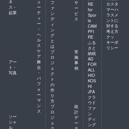
ネ
ュ
フ
サ
カスタ
RE
ス・
ー
ァ
ー
マーハ
for
起業
テ
ン
ビ
ラスメ
Spor
ィ
デ
ス
ントに
ts
ー
ィ
対する
CAM
・
ン
考え方
PFI
ヘ
グ
クッ
RE
ル
と
キーポ
ふる
ス
は
リシー
さと
ケ
プ
実
納税
ア
ロ
施
AD
アー
舞
ジ
事
FOR
ト・
台
ェ
例
ALL
写真
・
ク
HIO
パ
ト
KOS
フ
の
HI
ォ
作
JFA
ー
り
クラ
マ
方
ウド
ン
プ
統
ファ
ス
ロ
計
ン
ソー
ジ
デ
ディ
シャ
ェ
ー
ング
ル
ク
タ