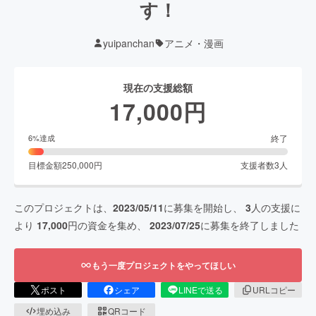
す！
yuipanchan
アニメ・漫画
現在の支援総額
17,000
円
終了
6
%達成
目標金額
250,000
円
支援者数
3
人
このプロジェクトは、
2023/05/11
に募集を開始し、
3
人の支援に
より
17,000
円の資金を集め、
2023/07/25
に募集を終了しました
もう一度プロジェクトをやってほしい
ポスト
シェア
LINEで送る
URLコピー
埋め込み
QRコード