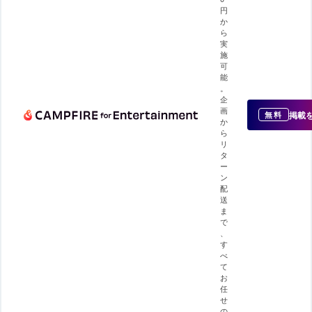
円
か
ら
実
施
可
能
。
企
画
掲載
無料
か
ら
リ
タ
ー
ン
配
送
ま
で
、
す
べ
て
お
任
せ
の