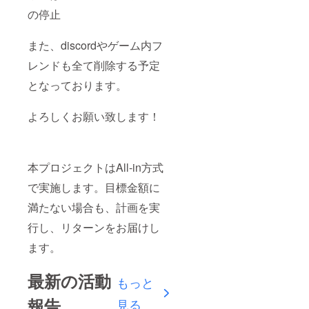
送りす
の停止
る方法
は
Twitter
また、discordやゲーム内フ
DMより
送らせ
レンドも全て削除する予定
て頂き
ます。
となっております。
現在使
われて
いる
よろしくお願い致します！
Twitter
アカウ
ントを
記入く
本プロジェクトはAll-in方式
ださ
い。 動
で実施します。目標金額に
画内・
配信中
満たない場合も、計画を実
にお呼
びする
行し、リターンをお届けし
お名前
を備考
ます。
欄に記
載くだ
最新の活動
さい。
もっと
(公序良
俗に反
報告
見る