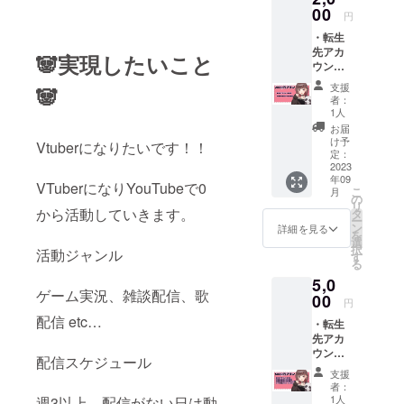
00
円
・転生
先アカ
🐼実現したいこと
ウント
お伝え
支援
🐼
・お披
者：
露目配
1人
信での
お届
名前表
け予
Vtuberになりたいです！！
記 配信
定：
の最後
2023
年09
にお名
VTuberになりYouTubeで0
こ
月
前を表
の
リ
示させ
から活動していきます。
タ
ー
ていた
ン
詳細を見る
を
だきま
選
択
活動ジャンル
す。 転
す
る
生先ア
5,0
カウン
ゲーム実況、雑談配信、歌
トお伝
00
円
え、 そ
配信 etc…
・転生
の他リ
先アカ
ターン
ウント
品をお
配信スケジュール
お伝え
送りす
支援
・お披
る方法
者：
露目配
は
1人
週3以上、配信がない日は動