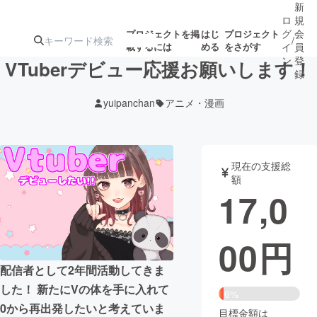
新
ロ
規
グ
会
プロジェクトを掲
はじ
プロジェクト
/
載するには
める
をさがす
イ
員
ン
登
VTuberデビュー応援お願いします！
録
yuipanchan
アニメ・漫画
人気のプロ
注目のリ
注目の新着プロ
募集終了が近いプ
もうすぐ公開
ジェクト
ターン
ジェクト
ロジェクト
されます
現在の支援総
額
アート・写真
音楽
17,0
テクノロジー・ガジェット
ゲーム・サ
00
円
映像・映画
書籍・雑誌
配信者として2年間活動してきま
した！ 新たにVの体を手に入れて
6%
ビジネス・起業
チャレンジ
0から再出発したいと考えていま
目標金額は