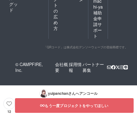
mac
グッ
ト
hi-ya
ド
の
補助
広
金申
め
請サ
方
ポー
ト
「QRコード」は株式会社デンソーウェーブの登録商標です。
© CAMPFIRE,
会社概
採用情
パートナー
Inc.
要
報
募集
yuipanchan
さんへアンコール
もう一度プロジェクトをやってほしい
12