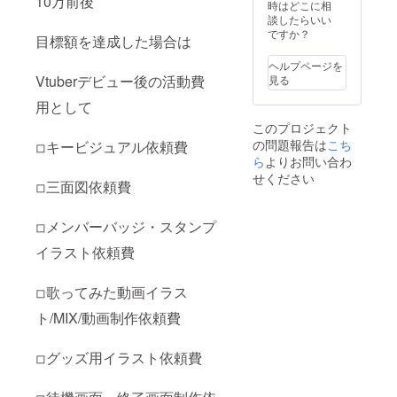
10万前後
せて頂
す。 転
時はどこに相
いただ
きま
生先ア
談したらいい
きま
す。 長
カウン
ですか？
す。 ま
目標額を達成した場合は
さ:10~2
トお伝
た、配
0秒ほど
え、 そ
信サイ
ヘルプページを
提供方
の他リ
トは
Vtuberデビュー後の活動費
見る
法:Twitt
ターン
YouTub
erのDM
品をお
用として
eで考え
にて送
送りす
ていま
このプロジェクト
らせて
る方法
す。
の問題報告は
こち
頂きま
◽︎キービジュアル依頼費
は
す 本リ
ら
よりお問い合わ
Twitter
ターン
DMより
せください
◽︎三面図依頼費
の内容
送らせ
を無断
て頂き
で転
ます。
◽︎メンバーバッジ・スタンプ
載・公
現在使
開する
われて
イラスト依頼費
ことは
いる
禁止で
Twitter
す。 ・
アカウ
◽︎歌ってみた動画イラス
手書き
ントを
お手紙
ト/MIX/動画制作依頼費
記入く
(画像
ださ
データ)
い。 動
◽︎グッズ用イラスト依頼費
・あな
画内・
たへの
配信中
お礼ビ
にお呼