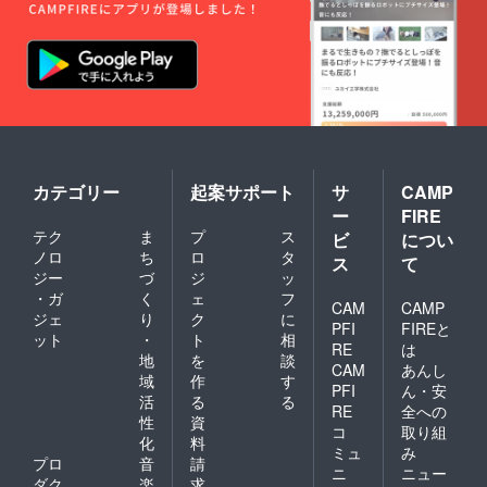
カテゴリー
起案サポート
サ
CAMP
ー
FIRE
テク
ま
プ
ス
ビ
につい
ノロ
ち
ロ
タ
ス
て
ジー
づ
ジ
ッ
・ガ
く
ェ
フ
CAM
CAMP
ジェ
り
ク
に
PFI
FIREと
ット
・
ト
相
RE
は
地
を
談
CAM
あんし
域
作
す
PFI
ん・安
活
る
る
RE
全への
性
資
コ
取り組
化
料
ミュ
み
プロ
音
請
ニ
ニュー
ダク
楽
求