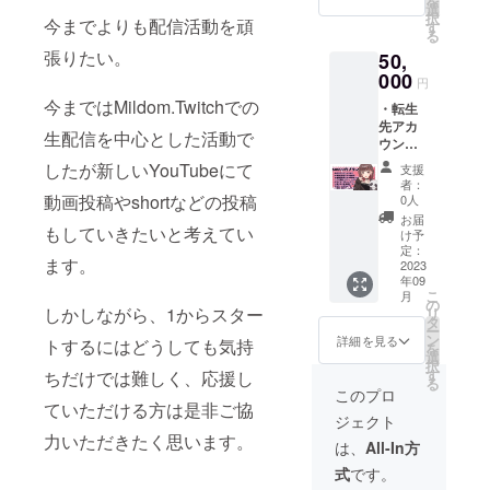
を
だきま
転生先
選
披露目
択
す。 ・
今までよりも配信活動を頑
アカウ
す
配信で
る
お披露
ントお
すが
張りたい。
50,
目配信
伝え、
2023年
での名
000
その他
10月頃
円
前読み
リター
を検討
今まではMildom.Twitchでの
・転生
上げ 配
ン品を
してお
先アカ
信の最
お送り
りま
生配信を中心とした活動で
ウント
後にお
する方
す。 正
お伝え
名前を
法は
確な日
したが新しいYouTubeにて
支援
・お披
表示し
Twitter
程に関
者：
露目配
た上読
動画投稿やshortなどの投稿
DMより
0人
して
信での
み上げ
送らせ
は、転
お届
名前表
もしていきたいと考えてい
させて
て頂き
け予
生先ア
記 配信
頂きま
定：
ます。
カウン
ます。
の最後
2023
す。 ・
現在使
トの方
年09
にお名
スマホ
われて
で告知
こ
月
前を表
壁紙
の
いる
させて
しかしながら、1からスター
リ
示させ
(1920×
タ
Twitter
いただ
ー
ていた
2436)
ン
アカウ
詳細を見る
きま
トするにはどうしても気持
を
だきま
・お礼
選
ントを
す。 ま
択
す。 ・
ビデオ
す
記入く
ちだけでは難しく、応援し
た、配
る
お披露
(新
ださ
このプロ
信サイ
目配信
ていただける方は是非ご協
Live2D
い。 動
トは
ジェクト
での名
で) ※お
画内・
YouTub
力いただきたく思います。
前読み
礼ビデ
配信中
は、
All-In方
eで考え
上げ 配
オにつ
にお呼
ていま
式
です。
信の最
いて※
びする
す。