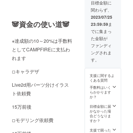
後にお
動画内
お名前
目標金額に
名前を
容:支援
を備考
関わらず、
表示し
者様統
欄に記
た上読
一でお
載くだ
2023/07/25
み上げ
礼をお
さい。
🐼資金の使い道🐼
23:59:59
ま
させて
伝えす
(公序良
頂きま
る動画
俗に反
でに集まっ
す。 ・
を取ら
するも
た金額が
スマホ
せて頂
のは不
※達成額の10～20%は手数料
壁紙
きま
可） お
ファンディ
(1920×
としてCAMPFIREに支払わ
す。 長
披露目
ングされま
2436)
さ:10~2
配信で
れます
・お礼
0秒ほど
すが
す。
ビデオ
提供方
2023年
(新
法:Twitt
10月頃
◽︎キャラデザ
Live2D
erのDM
を検討
支援に関するよ
で) ※お
にて送
してお
くある質問
礼ビデ
らせて
りま
Live2d用パーツ分けイラス
オにつ
頂きま
手数料はいく
す。 正
いて※
す 本リ
らかかります
確な日
ト依頼費
動画内
ターン
か？
程に関
容:支援
の内容
して
者様統
を無断
15万前後
目標金額に届
は、転
一でお
で転
かなかった場
生先ア
礼をお
載・公
合どうなりま
カウン
◽︎モデリング依頼費
伝えす
開する
すか？
トの方
る動画
ことは
で告知
を取ら
禁止で
支援で困った
させて