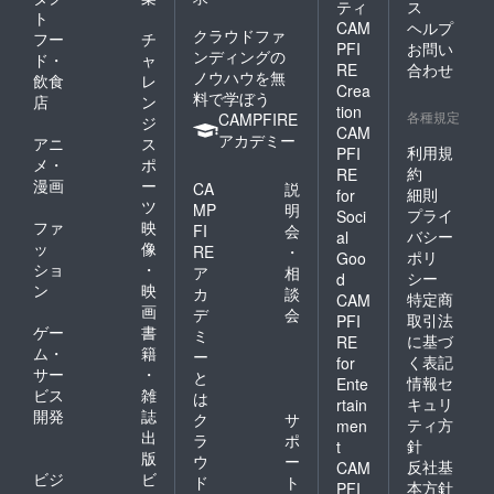
ティ
ス
ト
CAM
ヘルプ
クラウドファ
フー
チ
PFI
お問い
ンディングの
ド・
ャ
RE
合わせ
ノウハウを無
飲食
レ
Crea
料で学ぼう
店
ン
tion
各種規定
CAMPFIRE
ジ
CAM
アカデミー
アニ
ス
利用規
PFI
メ・
ポ
約
RE
漫画
ー
CA
説
細則
for
ツ
MP
明
プライ
Soci
ファ
映
FI
会
バシー
al
ッ
像
RE
・
ポリ
Goo
ショ
・
ア
相
シー
d
ン
映
カ
談
特定商
CAM
画
デ
会
取引法
PFI
ゲー
書
ミ
に基づ
RE
ム・
籍
ー
く表記
for
サー
・
と
情報セ
Ente
ビス
雑
は
キュリ
rtain
開発
誌
ク
サ
ティ方
men
出
ラ
ポ
針
t
版
ウ
ー
反社基
CAM
ビジ
ビ
ド
ト
本方針
PFI