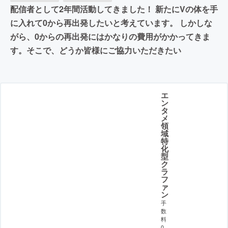
配信者として2年間活動してきました！ 新たにVの体を手
に入れて0から再出発したいと考えています。 しかしな
がら、0からの再出発にはかなりの費用がかかってきま
す。そこで、どうか皆様にご協力いただきたい
エ
ン
タ
メ
領
域
特
化
型
ク
ラ
フ
ァ
ン
手
数
料
0