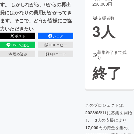
250,000円
す。 しかしながら、0からの再出
まちづくり・地域活性化
発にはかなりの費用がかかってき
支援者数
ます。そこで、どうか皆様にご協
3
人
力いただきたい
CAMPFIRE for Social Good
CAMPFIRE Creation
ポスト
シェア
CAMPFIREふるさと納税
machi-ya
コミュニティ
LINEで送る
URLコピー
募集終了まで残
埋め込み
QRコード
り
終了
このプロジェクトは、
2023/05/11
に募集を開始
し、
3
人の支援により
17,000
円の資金を集め、