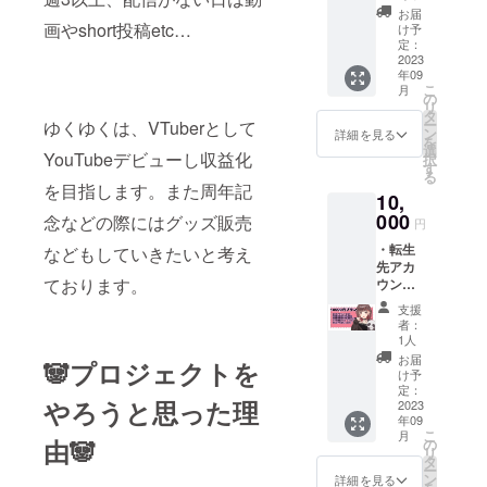
信での
Twitter
お届
名前表
DMより
画やshort投稿etc…
け予
記 配信
送らせ
定：
の最後
2023
て頂き
年09
にお名
ます。
こ
月
前を表
現在使
の
リ
示させ
われて
タ
ー
ゆくゆくは、VTuberとして
ていた
いる
ン
詳細を見る
を
だきま
Twitter
選
YouTubeデビューし収益化
択
す。 ・
アカウ
す
る
お披露
ントを
を目指します。また周年記
10,
目配信
記入く
での名
000
ださ
念などの際にはグッズ販売
円
前読み
い。 動
・転生
上げ 配
などもしていきたいと考え
画内・
先アカ
信の最
配信中
ております。
ウント
後にお
にお呼
お伝え
名前を
びする
支援
・お披
表示し
お名前
者：
露目配
た上読
を備考
1人
信での
み上げ
欄に記
お届
🐼プロジェクトを
名前表
させて
載くだ
け予
記 配信
頂きま
定：
さい。
やろうと思った理
の最後
2023
す。 ・
(公序良
年09
にお名
スマホ
俗に反
こ
月
前を表
壁紙
由🐼
の
するも
リ
示させ
(1920×
タ
のは不
ー
ていた
2436)
ン
可） お
詳細を見る