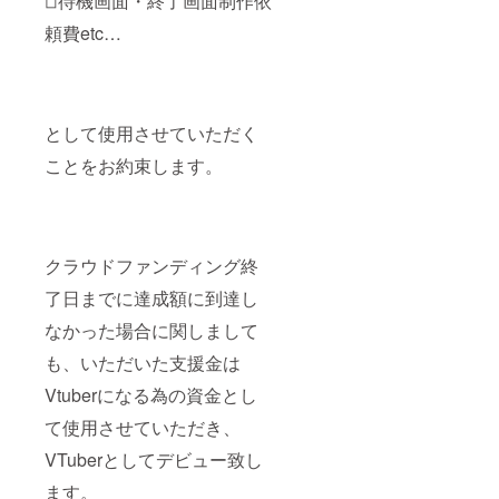
◽︎待機画面・終了画面制作依
デオ 動
びする
画内容:
お名前
頼費etc…
あなた
を備考
のお名
欄に記
前を呼
載くだ
ばせて
さい。
頂きお
(公序良
礼をつ
俗に反
として使用させていただく
たえさ
するも
ことをお約束します。
せてい
のは不
ただき
可） お
ます。
披露目
長
配信で
さ:10~2
すが
0秒ほど
2023年
クラウドファンディング終
提供方
10月頃
法:Twitt
を検討
了日までに達成額に到達し
erのDM
してお
にて送
りま
なかった場合に関しまして
らせて
す。 正
頂きま
も、いただいた支援金は
確な日
す 本リ
程に関
Vtuberになる為の資金とし
ターン
して
の内容
は、転
て使用させていただき、
を無断
生先ア
で転
カウン
VTuberとしてデビュー致し
載・公
トの方
開する
で告知
ます。