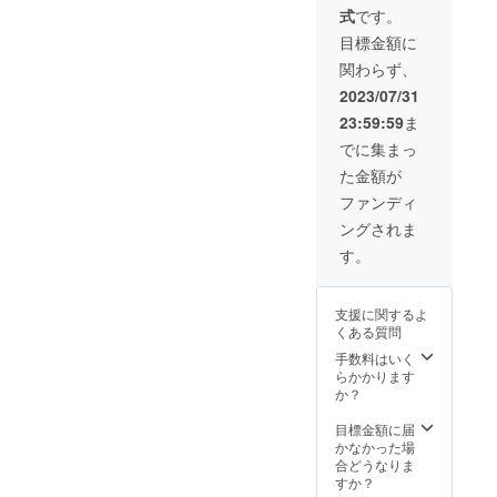
香りを
料をす
式
です。
そのま
くいあ
まに、
目標金額に
げる小
炊いた
国判
関わらず、
餡との
（29㎝
絶妙な
2023/07/31
×39㎝）
バラン
すいた
23:59:59
ま
スは江
紙に
口伝統
でに集まっ
は、切
の味。
り紙や
た金額が
昔なが
草花で
らの後
ファンディ
模様を
蒸し製
つける
ングされま
法で作
ことも
る笹団
す。
できま
子だか
す。1組
らこ
で最大5
そ、お
名まで
支援に関するよ
団子の
体験可
くある質問
食感と
能で
香りが
手数料はいく
す。団
活きて
らかかります
体、
いま
か？
ファミ
す。新
リーに
潟県民
目標金額に届
もおす
にとっ
かなかった場
すめで
てまさ
合どうなりま
す。 体
に故郷
すか？
験時