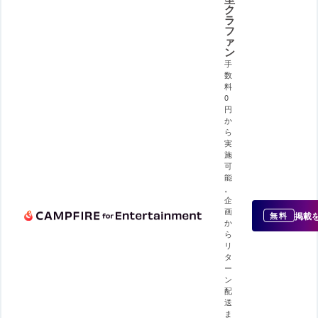
ク
ラ
フ
ァ
ン
手
数
料
0
円
か
ら
実
施
可
能
。
企
画
掲載
無料
か
ら
リ
タ
ー
ン
配
送
ま