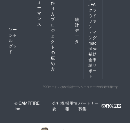
ォ
作
JFA
ー
り
クラ
マ
方
ウド
ン
プ
統
ファ
ス
ロ
計
ン
ソー
ジ
デ
ディ
シャ
ェ
ー
ング
ル
ク
タ
mac
グッ
ト
hi-ya
ド
の
補助
広
金申
め
請サ
方
ポー
ト
「QRコード」は株式会社デンソーウェーブの登録商標です。
© CAMPFIRE,
会社概
採用情
パートナー
Inc.
要
報
募集