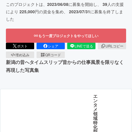
このプロジェクトは、
2023/06/08
に募集を開始し、
39
人の支援
により
225,000
円の資金を集め、
2023/07/31
に募集を終了しま
した
もう一度プロジェクトをやってほしい
ポスト
シェア
LINEで送る
URLコピー
埋め込み
QRコード
新潟の昔へタイムスリップ昔からの仕事風景を限りなく
再現した写真集
エ
ン
タ
メ
領
域
特
化
型