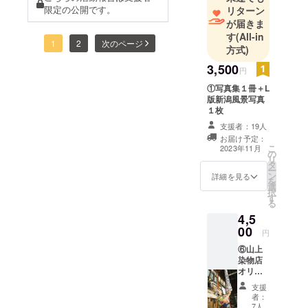
限定の公開です。
リターン
が届きま
す
(All-in
1
2
次のページ
方式)
3,500
円
①写真集１冊＋L
版新潟風景写真
１枚
支援者：19人
お届け予定：
こ
2023年11月
の
リ
タ
ー
ン
詳細を見る
を
選
択
す
る
4,5
00
円
⑥山上
染物店
オリジ
ナル手
支援
ぬぐい1
者：
枚＋写
7人