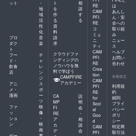
ット
・
ト
相
RE
は
地
を
談
CAM
あんし
域
作
す
PFI
ん・安
活
る
る
RE
全への
性
資
コ
取り組
化
料
ミュ
み
プロ
音
請
ニ
ニュー
ダク
楽
求
ティ
ス
ト
CAM
ヘルプ
クラウドファ
フー
チ
PFI
お問い
ンディングの
ド・
ャ
RE
合わせ
ノウハウを無
飲食
レ
Crea
料で学ぼう
店
ン
tion
各種規定
CAMPFIRE
ジ
CAM
アカデミー
アニ
ス
利用規
PFI
メ・
ポ
約
RE
漫画
ー
CA
説
細則
for
ツ
MP
明
プライ
Soci
ファ
映
FI
会
バシー
al
ッ
像
RE
・
ポリ
Goo
ショ
・
ア
相
シー
d
ン
映
カ
談
特定商
CAM
画
デ
会
取引法
PFI
ゲー
書