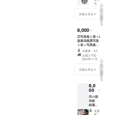
1枚 容
ので到
て は自
こ
月
量笹だ
着後
の
己負担
リ
んこ10
各自で
タ
でお願
ー
個入り
予約を
ン
いしま
詳細を見る
を
1個約
お願い
選
す。 竹
択
50g 保
しま
す
骨に和
る
存方
す。
紙を糊
8,000
法 常
『北限
付け
円
温 「原
の茶染
し、切
②写真集１冊＋L
材料及
め』と
り紙な
版新潟風景写真
び添加
は、30
どを貼
１枚＋写真集に
物等の
年前に
り付け
名前掲載 備考欄
食品表
考案し
支援者：5人
てデザ
に掲載する名前
示はお
た村上
インし
お届け予定：
を記入して下さ
届け商
の特産
こ
2023年11月
ていき
の
い。 ニックネー
品のラ
品・村
リ
ます。
タ
ムでもOK
ベルに
上茶を
ー
体験時
ン
詳細を見る
表記さ
使った
を
間 ​30分
選
れま
山上染
択
程度​ 当
す
す。 商
物店オ
る
日お持
品開封
リジナ
ち帰り
8,0
前には
ルの染
出来ま
00
円
必ずお
め方の
す。
届けの
ことで
⑪小国
リター
す。 体
和紙
ンに貼
験時間
紙漉体
付され
は約60
験（1
支援
たラベ
分で、
組）＋
者：