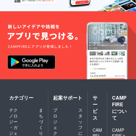
カテゴリー
起案サポート
サ
CAMP
ー
FIRE
テク
ま
プ
ス
ビ
につい
ノロ
ち
ロ
タ
ス
て
ジー
づ
ジ
ッ
・ガ
く
ェ
フ
CAM
CAMP
ジェ
り
ク
に
PFI
FIREと