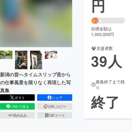
円
まちづくり・地域活性化
22%
目標金額は
CAMPFIRE for Social Good
CAMPFIRE Creation
1,000,000円
CAMPFIREふるさと納税
machi-ya
コミュニティ
支援者数
39
人
新潟の昔へタイムスリップ昔から
募集終了まで残
の仕事風景を限りなく再現した写
り
真集
終了
ポスト
シェア
LINEで送る
URLコピー
埋め込み
QRコード