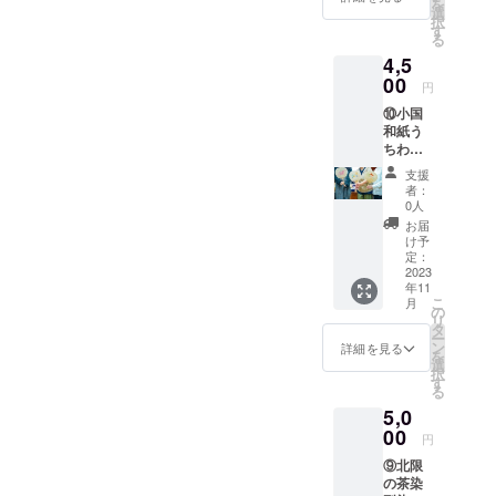
を
よって
こだわ
選
択
手作業
りの手
す
る
で作ら
染めの
4,5
れてい
手ぬぐ
る小国
00
い。
円
和紙の
⑩小国
商品で
和紙う
す。
ちわ作
り体験
支援
（1名
者：
様）＋
0人
写真集1
お届
冊＋新
け予
潟風景
定：
写真L版
2023
年11
1枚 〒
こ
月
949-
の
リ
5341 新
タ
ー
潟県長
ン
詳細を見る
を
岡市小
選
択
国町小
す
る
栗山145
5,0
営業時
間
00
円
9:30～
⑨北限
12:00
の茶染
13:30～