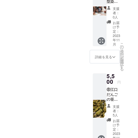
型染フ
16:00
レーム1
定休
支援
セット
日 不
者：
体験（1
定休 日
0人
名様）
程=写真
お届
＋写真
集に詳
け予
集1冊＋
細チ
定：
新潟風
2023
ケット
年11
景写真L
を同封
こ
月
版1枚
します
の
リ
村上市
ので到
タ
ー
肴町2-
着後
ン
詳細を見る
を
17 山上
各自で
選
択
染物店
予約を
す
る
営業時
お願い
5,5
間
しま
9:00〜
00
す。 場
円
17:00
所=新潟
⑧江口
定休日
県長岡
だんご
水曜
市小国
の笹だ
日、第4
和紙生
んご
日曜日
産組合
支援
（10
日程=写
工房に
者：
個）＋
真集に
て。 当
5人
写真集1
詳細チ
日の交
お届
冊＋新
ケット
通費や
け予
潟風景
を同封
定：
滞在費
写真L版
2023
します
につい
年11