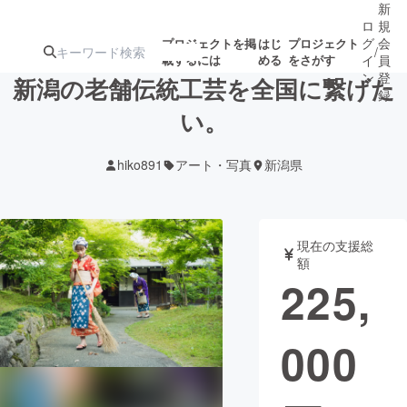
新
ロ
規
グ
会
プロジェクトを掲
はじ
プロジェクト
/
載するには
める
をさがす
イ
員
ン
登
新潟の老舗伝統工芸を全国に繋げた
録
い。
人気のプロ
注目のリ
注目の新着プロ
募集終了が近いプ
もうすぐ公開
hiko891
アート・写真
新潟県
ジェクト
ターン
ジェクト
ロジェクト
されます
アート・写真
音楽
現在の支援総
額
225,
テクノロジー・ガジェット
ゲーム・サ
000
映像・映画
書籍・雑誌
ビジネス・起業
チャレンジ