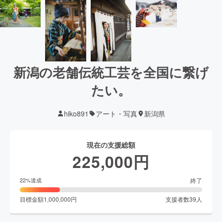
新潟の老舗伝統工芸を全国に繋げ
たい。
hiko891
アート・写真
新潟県
現在の支援総額
225,000
円
終了
22
%達成
目標金額
1,000,000
円
支援者数
39
人