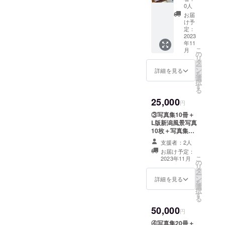
ルや注
当日お
写真集1
0人
意書き
持ち帰
冊＋新
お届
をご確
りいた
潟風景
け予
認くだ
だけま
写真L版
定：
さ
す。 場
1枚 〒
2023
い。」
所=新潟
年11
949-
笹だん
こ
県村上
月
5341 新
の
ご賞味
リ
市山上
潟県長
タ
期限が
ー
染物店
岡市小
ン
詳細を見る
発送日
を
工房に
国町小
選
を含め
択
て。 当
栗山145
す
て常温
る
日の交
営業時
で3日間
通費や
25,000
間
円
なの
滞在費
9:30～
で、写
③写真集10冊＋
につい
12:00
真集と
L版新潟風景写真
て自己
13:30～
一緒に
10枚＋写真集に
負担で
16:00
笹だん
名前掲載 備考欄
お願い
定休
支援者：2人
ご発送
に掲載する名前
しま
日 不
お届け予定：
手続き
を記入して下さ
す。
定休 日
こ
2023年11月
の詳細
の
い。 ニックネー
程=写真
リ
チケッ
タ
ムでもOK
集に詳
ー
ト同封
ン
詳細を見る
細チ
を
しま
選
ケット
択
す。 御
す
を同封
る
在宅日
します
50,000
の確認
円
ので到
のう
着後
④写真集20冊＋