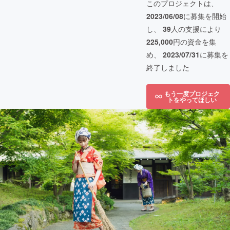
このプロジェクトは、
2023/06/08
に募集を開始
し、
39
人の支援により
225,000
円の資金を集
め、
2023/07/31
に募集を
終了しました
もう一度プロジェク
トをやってほしい