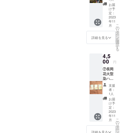
真集1冊
お届
＋新潟
け予
風景写
定：
真L版1
2023
年11
枚 手ぬ
こ
月
ぐい詳
の
リ
細 サイ
タ
ー
ズ幅約
ン
詳細を見る
を
35cm長
選
択
さ約
す
る
90cm
4,5
綿100％
柄デザ
00
円
インは
⑦長岡
選べま
花火型
せん。
染ハガ
届いて
キセッ
からの
支援
ト（3
お楽し
者：
枚）＋
みでお
1人
写真集1
願いし
お届
冊＋L版
ます。
け予
新潟風
江戸時
定：
景写真1
2023
代から
年11
枚 1
続く360
こ
月
枚ずつ
年の老
の
リ
職人の
舗染め
タ
ー
手に
物屋の
ン
詳細を見る