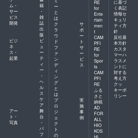
ミ
に基づ
RE
ム・
籍
ー
く表記
for
サー
・
と
情報セ
Ente
ビス
雑
は
キュリ
rtain
開発
誌
ク
サ
ティ方
men
出
ラ
ポ
針
t
版
ウ
ー
反社基
CAM
ビジ
ビ
ド
ト
本方針
PFI
ネ
ュ
フ
サ
カスタ
RE
ス・
ー
ァ
ー
マーハ
for
起業
テ
ン
ビ
ラスメ
Spor
ィ
デ
ス
ントに
ts
ー
ィ
対する
CAM
・
ン
考え方
PFI
ヘ
グ
クッ
RE
ル
と
キーポ
ふる
ス
は
リシー
さと
ケ
プ
実
納税
ア
ロ
施
AD
アー
舞
ジ
事
FOR
ト・
台
ェ
例
ALL
写真
・
ク
HIO
パ
ト
KOS
フ
の
HI