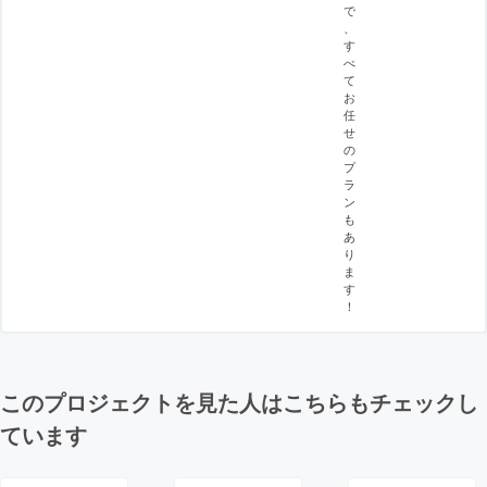
で
、
す
べ
て
お
任
せ
の
プ
ラ
ン
も
あ
り
ま
す
！
このプロジェクトを見た人はこちらもチェックし
ています