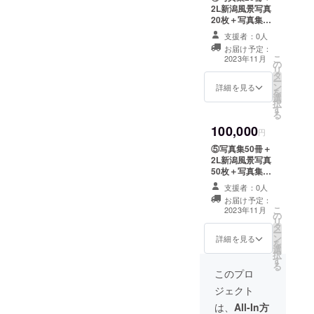
え、笹
各自で
2L新潟風景写真
だんご
予約を
20枚＋写真集に
発送日
お願い
名前掲載 備考欄
を決め
支援者：0人
しま
に掲載する名前
て下さ
お届け予定：
す。 場
を記入して下さ
い。 新
こ
2023年11月
所=新潟
の
い。 ニックネー
潟伝統
リ
県長岡
タ
ムでもOK
の味・
ー
市小国
ン
詳細を見る
笹だん
を
和紙生
選
ご 良質
択
産組合
す
な米に
る
工房に
蓬(よも
100,000
て。 当
円
ぎ)の新
日の交
芽の柔
⑤写真集50冊＋
通費や
らかな
2L新潟風景写真
滞在費
部分の
50枚＋写真集に
につい
みを使
名前掲載 備考欄
て 自己
支援者：0人
い、昔
に掲載する名前
負担で
お届け予定：
ながら
を記入して下さ
お願い
こ
2023年11月
の杵つ
の
い。 ニックネー
しま
リ
き・後
タ
ムでもOK
す。 ​伝
ー
蒸し製
ン
詳細を見る
統的な
を
法でつ
選
和紙製
択
くる笹
す
造を体
る
団子。
このプロ
験でき
北海道
る”紙漉
ジェクト
小豆の
き”。木
豊かな
は、
All-In方
枠で原