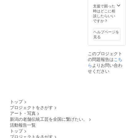
の味で
間 40
す。
支援で困った
分〜60
時はどこに相
分 ※紙
談したらいい
漉き5
ですか？
枚、後
日郵送
ヘルプページを
致しま
見る
す。(送
料込み)
このプロジェクト
の問題報告は
こち
ら
よりお問い合わ
せください
トップ
>
プロジェクトをさがす
>
アート・写真
>
新潟の老舗伝統工芸を全国に繋げたい。
>
活動報告一覧
トップ
>
プロジェクトをさがす
>