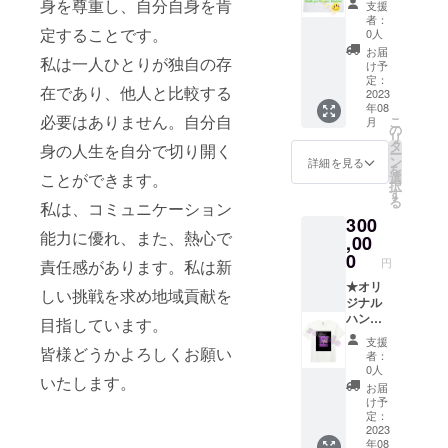
または
身を尊重し、自分自身を肯
支援
シーチ
ル５枚
ZOOM
者：
ング 生
(本体／
定することです。
対応、
0人
地の厚
約
必要に
お届
私は一人ひとりが独自の存
み：
H40×W
応じて
け予
シーチ
110,綿
伺いま
定：
在であり、他人と比較する
ン、カ
100％）
2023
す。
年08
ラーは
★オリ
（オン
必要はありません。自分自
こ
月
ナチュ
ジナル
ライン
の
リ
ラルで
薄手
のみ）
タ
身の人生を自分で切り開く
ー
す） ★
コット
ン
詳細を見る
を
オリジ
ンバッ
ことができます。
選
択
ナルT
グ5枚
す
る
私は、コミュニケーション
シャツ
（本体
300
５枚
／約
能力に優れ、また、熱心で
（綿
W36×H
,00
100％)
37×D11
0
円
責任感があります。私は新
サイズ
持ち手
は、身
／約
★オリ
しい挑戦を求め地域貢献を
丈71㎝
2.5×4、
ジナル
身幅53
コット
ハンド
目指しています。
㎝で
ン100%
タオル
支援
す。男
シーチ
20枚
皆様どうかよろしくお願い
者：
性Lサイ
ング 生
（本体
0人
いたします。
ズ。カ
地の厚
サイズ
お届
ラー
み：
約
け予
は、オ
シーチ
H34×W
定：
フホワ
ン、カ
37、カ
2023
年08
イトで
ラーは
ラーは