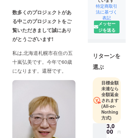
ています
特定商取引
数多くのプロジェクトがあ
法に基づく
表記
る中このプロジェクトをご
メッセー
覧いただきまして誠にあり
ジを送る
がとうございます!
私は,北海道札幌市在住の五
リターンを
十嵐弘美です。今年で60歳
選ぶ
になります。還暦です。
目標金額
未達なら
全額返金
されます
(All-or-
Nothing
方式)
3,0
00
円