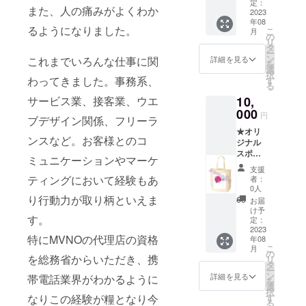
110,カ
す。
定：
また、人の痛みがよくわか
ラーは
2023
（オン
年08
白地に
ライン
るようになりました。
こ
月
なりま
のみ）
の
リ
す。綿
タ
ー
100％）
ン
詳細を見る
これまでいろんな仕事に関
を
★お礼
選
択
メッ
わってきました。事務系、
す
る
セージ
サービス業、接客業、ウエ
10,
★スマ
ホのご
000
円
ブデザイン関係、フリーラ
相談受
★オリ
付：1ヶ
ンスなど。お客様とのコ
ジナル
月間
スポー
メール
ミュニケーションやマーケ
ツタオ
または
支援
ル１枚
ZOOM
ティングにおいて経験もあ
者：
(本体／
対応、
0人
約
り行動力が取り柄といえま
必要に
お届
H40×W
応じて
け予
す。
110,綿
伺いま
定：
100％）
2023
す。
特にMVNOの代理店の資格
年08
★オリ
（オン
こ
月
ジナル
ライン
の
を総務省からいただき、携
リ
薄手
のみ）
タ
ー
コット
ン
詳細を見る
帯電話業界がわかるように
を
ンバッ
選
択
グ1枚
なりこの経験が糧となり今
す
る