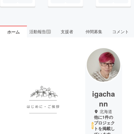
活動報告
支援者
仲間募集
コメント
ホーム
27
igacha
nn
北海道
他に1件の
プロジェク
トを掲載し