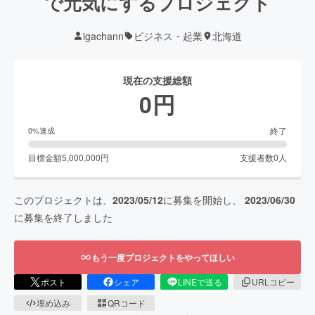
で元気にするプロジェクト
igachann
ビジネス・起業
北海道
現在の支援総額
0
円
終了
0
%達成
目標金額
5,000,000
円
支援者数
0
人
このプロジェクトは、
2023/05/12
に募集を開始し、
2023/06/30
に募集を終了しました
もう一度プロジェクトをやってほしい
ポスト
シェア
LINEで送る
URLコピー
埋め込み
QRコード