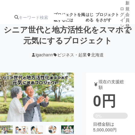
新
ロ
規
グ
会
プロジェクトを掲
はじ
プロジェクト
/
載するには
める
をさがす
イ
員
ン
登
シニア世代と地方活性化をスマホで
録
元気にするプロジェクト
人気のプロ
注目のリ
注目の新着プロ
募集終了が近いプ
もうすぐ公開
igachann
ビジネス・起業
北海道
ジェクト
ターン
ジェクト
ロジェクト
されます
アート・写真
音楽
現在の支援総
額
0
円
テクノロジー・ガジェット
ゲーム・サ
映像・映画
書籍・雑誌
0%
目標金額は
5,000,000円
ビジネス・起業
チャレンジ