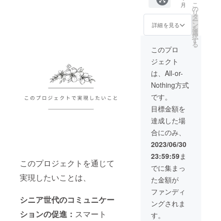
こ
月
す。 ★
ナチュ
白地に
の
リ
スマホ
ラルで
なりま
タ
ー
のご相
す） ★
す） ★
ン
詳細を見る
を
談受
オリジ
オリジ
選
択
付：6ヶ
ナルT
ナルス
す
る
月間
シャツ
ポーツ
このプロ
メール
10枚
タオル
ジェクト
または
（綿
20枚(本
ZOOM
100％)
体／約
は、All-or-
対応、
サイズ
H40×W
Nothing方式
必要に
は、身
110,綿
応じて
丈71㎝
100％）
です。
伺いま
身幅53
★オリ
目標金額を
す。
㎝で
ジナル
（オン
す。男
薄手
達成した場
ライン
性Lサイ
コット
合にのみ、
のみ）
ズ。カ
ンバッ
★HP支
ラー
グ20枚
2023/06/30
援者様
は、オ
（本体
23:59:59
ま
名、企
フホワ
／約
このプロジェクトを通じて
業様名
イトで
W36×H
でに集まっ
または
す。 ★
37×D11
実現したいことは、
た金額が
企業ロ
スマホ
持ち手
ゴ、バ
のご相
／約
ファンディ
ナー掲
談受
2.5×4、
シニア世代のコミュニケー
ングされま
載（サ
付：6ヶ
コット
イズ
月間
ン100%
ションの促進
：
スマート
す。
500px×
メール
シーチ