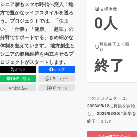
シニア層もスマホ時代へ突入！地
支援者数
まちづくり・地域活性化
方で豊かなライフスタイルを送ろ
0
人
う。プロジェクトでは、「住ま
い」「仕事」「健康」「趣味」の
CAMPFIRE for Social Good
CAMPFIRE Creation
分野でサポートする、きめ細かな
CAMPFIREふるさと納税
machi-ya
コミュニティ
募集終了まで残
体制を整えています。 地方創生と
り
シニアの健康維持を両立させるプ
終了
ロジェクトがスタートします。
ポスト
シェア
LINEで送る
URLコピー
埋め込み
QRコード
このプロジェクトは、
2023/05/12
に募集を開始
し、
2023/06/30
に募集を
終了しました
もう一度プロジェク