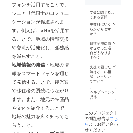
フォンを活用することで、
500px
または
ング 生
以内）
ZOOM
地の厚
シニア世代同士のコミュニ
支援に関するよ
の支援
対応、
み：
くある質問
者様一
必要に
シーチ
ケーションが促進されま
年間の
応じて
ン、カ
手数料はいく
掲載 ※
伺いま
ラーは
らかかります
す。例えば、SNSを活用す
支援
す。
ナチュ
か？
時、必
（オン
ラルで
ることで、地域の情報交換
ず備考
ライン
す） ★
目標金額に届
や交流が活発化し、孤独感
欄に掲
のみ）
オリジ
かなかった場
載を希
★HP支
ナルT
合どうなりま
を減らすこと。
望され
援者様
シャツ
すか？
るお名
名、企
20枚
地域情報の発信：
地域の情
前をご
業様名
（綿
支援で困った
記入く
または
100％)
時はどこに相
報をスマートフォンを通じ
ださ
企業ロ
サイズ
談したらいい
い。ま
ゴ、バ
は、身
て発信することで、観光客
ですか？
た、企
ナー掲
丈71㎝
や移住者の誘致につながり
業ロ
載（サ
身幅53
ヘルプページを
ゴ、バ
イズ
㎝で
見る
ます。また、地元の特産品
ナー画
500px×
す。男
像は
500px
性Lサイ
や文化を紹介することで、
メール
以内）
ズ。カ
このプロジェクト
の添付
の支援
ラー
地域の魅力を広く知っても
の問題報告は
こち
ファイ
者様一
は、オ
ルで送
年間の
フホワ
ら
よりお問い合わ
らうこと。
信して
掲載 ※
イトで
せください
下さ
支援
す。 ★