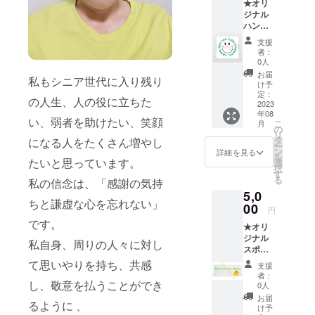
★オリ
ジナル
ハンド
タオル1
支援
枚（本
者：
体サイ
0人
ズ 約
お届
私もシニア世代に入り残り
H34×W
け予
37、カ
定：
の人生、人の役に立ちた
ラーは
2023
年08
白地に
い、弱者を助けたい、笑顔
こ
月
なりま
の
リ
す） ★
タ
になる人をたくさん増やし
ー
お礼
ン
詳細を見る
を
メッ
たいと思っています。
選
択
セージ
す
る
私の信念は、「感謝の気持
★スマ
5,0
ホのご
ちと謙虚な心を忘れない」
相談受
00
円
付：1か
です。
★オリ
月間
ジナル
メール
私自身、周りの人々に対し
スポー
または
ツタオ
ZOOM
て思いやりを持ち、共感
支援
ル１枚
対応、
者：
(本体／
し、敬意を払うことができ
必要に
0人
約
応じて
お届
るように 、
H40×W
伺いま
け予