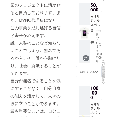
（本体
50,
回のプロジェクトに活かせ
／約
W36×H
000
円
ると自負しております。ま
37×D11
★オリ
持ち手
た、MVNO代理店になり、
ジナル
／約
スポー
2.5×4、
この事業を成し遂げる自信
ツタオ
コット
支援
ル１枚
ン100%
と未来がみえます。
者：
(本体／
シーチ
0人
約
ング 生
誰一人私のことなど知らな
お届
H40×W
地の厚
け予
いことでしょう。無名であ
110,綿
み：
定：
100％）
2023
シーチ
るからこそ、誰かを助けた
年08
★オリ
ン、カ
こ
月
ジナル
ラーは
の
り、社会に貢献することが
リ
薄手
ナチュ
タ
ー
コット
ラルで
ン
詳細を見る
できます。
を
ンバッ
す） ★
選
択
グ1枚
お礼
す
自分が無名であることを気
る
（本体
メッ
100
／約
にすることなく、自分自身
セージ
W36×H
,00
★スマ
の能力を活かして、人々の
37×D11
ホのご
0
円
持ち手
相談受
役に立つことができます。
／約
★オリ
付：2か
2.5×4、
ジナル
月間
最も重要なことは、自分自
コット
スポー
メール
ン100%
ツタオ