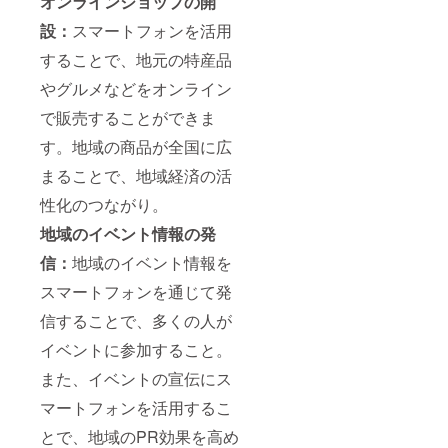
オンラインショップの開
い。
時、必
スマホ
設：
スマートフォンを活用
ず備考
のご相
欄に掲
談受
することで、地元の特産品
載を希
付：1年
望され
間メー
やグルメなどをオンライン
るお名
ルまた
前をご
は
で販売することができま
記入く
ZOOM
ださ
対応、
す。地域の商品が全国に広
い。ま
必要に
まることで、地域経済の活
た、企
応じて
業ロ
伺いま
性化のつながり。
ゴ、バ
す。
ナー画
（オン
地域のイベント情報の発
像は
ライン
メール
のみ）
信：
地域のイベント情報を
の添付
★HP支
ファイ
援者様
スマートフォンを通じて発
ルで送
名、企
信することで、多くの人が
信して
業様名
下さ
または
イベントに参加すること。
い。
企業ロ
ゴ、バ
また、イベントの宣伝にス
ナー掲
載（サ
マートフォンを活用するこ
イズ
500px×
とで、地域のPR効果を高め
500px