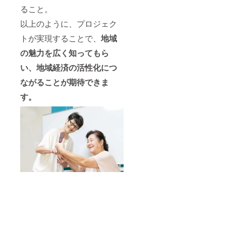
以内）
ること。
の支援
以上のように、プロジェク
者様一
年間の
トが実現することで、
地域
掲載 ※
支援
の魅力を広く知ってもら
時、必
ず備考
い、地域経済の活性化につ
欄に掲
載を希
ながることが期待できま
望され
す。
るお名
前をご
記入く
ださ
い。ま
た、企
業ロ
ゴ、バ
ナー画
像は
メール
の添付
ファイ
ルで送
信して
下さ
い。