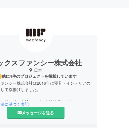
ックスファンシー株式会社
日本
他に4件のプロジェクトを掲載しています
ァンシー株式会社は2016年に寝具・インテリアの
として旗揚げしました。
歴の浅い若い会社ですが、女性社員を中心に
引法に基づく表記
メッセージを送る
に本当に求められているものを、手が届く価格で』
欲しいと思うものを、つくろう』