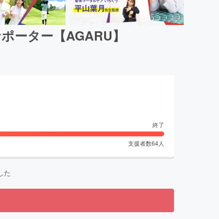
ポーター【AGARU】
終了
支援者数
64
人
した