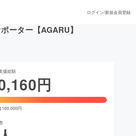
ログイン
/
新規会員登録
ポーター【AGARU】
うすぐ公開されます
支援総額
プロダクト
0,160
円
ファッション
スポーツ
00,000円
数
ア
ソーシャルグッド
人