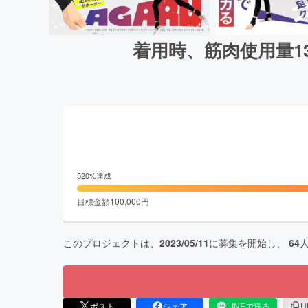
着用時、筋肉使用量1
520
%達成
目標金額
100,000
円
このプロジェクトは、
2023/05/11
に募集を開始し、
64
ポスト
シェア
LINEで送る
U