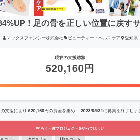
34%UP！足の骨を正しい位置に戻すサ
マックスファンシー株式会社
ビューティー・ヘルスケア
愛知県
現在の支援総額
520,160
円
人の支援により
520,160
円の資金を集め、
2023/05/31
に募集を終了しま
もう一度プロジェクトをやってほしい
RLコピー
埋め込み
QRコード