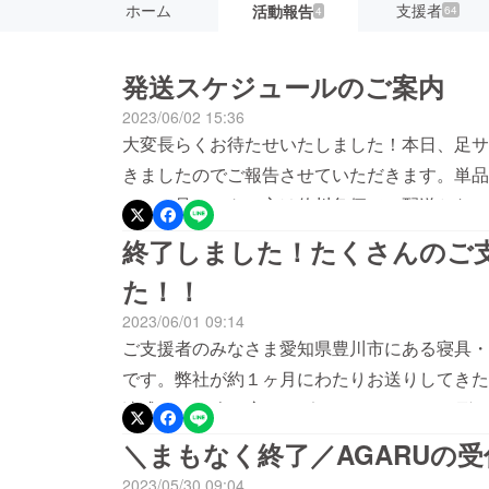
ホーム
支援者
活動報告
64
4
発送スケジュールのご案内
2023/06/02 15:36
大変長らくお待たせいたしました！本日、足サ
きましたのでご報告させていただきます。単品
で、３足セットの方は佐川急便での配送となっ
『AGARU』が届くかも？！お手元に届くま
終了しました！たくさんのご
た！！
2023/06/01 09:14
ご支援者のみなさま愛知県豊川市にある寝具・
です。弊社が約１ヶ月にわたりお送りしてきた、
達成し、64人の方にサポートしていただく形
た！引き続き、お客様のお手元にお届けができ
＼まもなく終了／AGARUの
ばらくお待ちいただけますと幸いです。 支援
2023/05/30 09:04