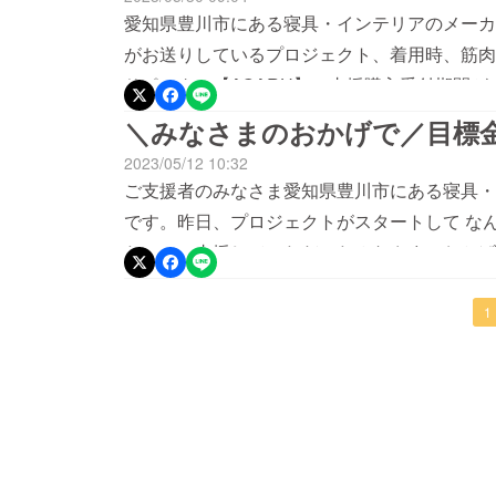
ただいた方、すべてのサポーター様に感謝申し
愛知県豊川市にある寝具・インテリアのメーカ
がお送りしているプロジェクト、着用時、筋肉使
サポーター【AGARU】の支援購入受付期間
の方にご支援・ご協力いただきプロジェクトを
＼みなさまのおかげで／目標
す。残りあと1日！ みなさまどうぞよろしく
2023/05/12 10:32
ご支援者のみなさま愛知県豊川市にある寝具・
です。昨日、プロジェクトがスタートして な
た！！！支援していただいたみなさまのおかげ
くの方々にAGARUをお届けできるようスタ
に姿勢で悩んでいたり、困っている方がいらっ
1
てもらったり、SNS等でご紹介いただけると
いたします！