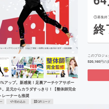
募集終
CAMPFIRE for Social Good
CAMPFIRE Creation
終
CAMPFIREふるさと納税
machi-ya
コミュニティ
このプロジェ
520,160
円の
4%アップ。新感覚！足裏アーチケアサポー
チ。足元からカラダすっきり！【整体師完全
トレーナーも推奨
ピー
埋め込み
QRコード