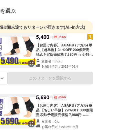
を選ぶ
想いで、日々、”消費者目線でのものづくり”を目
しています。
標金額未達でもリターンが届きます
(All-in方式)
5,490
円
残り
165
持ちを込めて、私たちの製品をお届けします。
【お届け内容】 AGARU (アガル) 単
品 【超早割】31％OFF 200個限定
税込予定販売価格 7,980円 → 5,490
円 ※デザイン・仕様変更になる可能
支援者：35人
性がございます。あらかじめご了承
お届け予定：2023年06月
ください。 ※イメージ違い、使用感
などに関する不良品以外での返品・
返金はお受けいたしかねます。 ※皆
このリターンを選択する
る
様のご支援により量産効率が向上し
た場合、正規販売価格が販売予定価
格より下がる可能性もございます。
※割引率は税込予定販売価格(7,980
5,690
円
残り
300
円)に基づくものです。 ※製造スケ
ジュールにより万が一出荷時期が遅
【お届け内容】 AGARU (アガル) 単
れる場合、早急にご連絡いたしま
品 【ちょい早割】29％OFF 300個限
す。
定 税込予定販売価格 7,980円 →
5,690円 ※デザイン・仕様変更にな
支援者：0人
る可能性がございます。あらかじめ
お届け予定：2023年06月
ご了承ください。 ※イメージ違い、