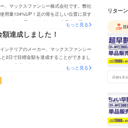
上げます。本当にありがとうございました！
ー、マックスファンシー株式会社です。弊社
リターン
用量134%UP！足の骨を正しい位置に戻す
そういった
がついにあと1日となりました！今日まで沢山
指し活動
もっと見る
目
続けて来られたことに深く感謝申し上げま
金額達成しました！
お願いいたします！
そんな気
インテリアのメーカー、マックスファンシー
んと2日で目標金額を達成することができまし
です。本当にありがとうございます。より多
もっと見る
ッフ一同頑張りますので、もしみなさまの周り
詳細を見
しゃいましたらこんな商品があるよ、と伝え
嬉しいです。引き続きどうぞよろしくお願い