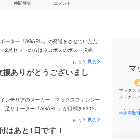
仲間募集
コメント
ポーター『AGARU』の発送をさせていただ
・2足セットの方はネコポスのポスト投函
ております。早い方は明日にも足サポーター
もっと見る
マ
で、今しばらくお待ちくださいませ★
支援ありがとうございまし
マックスフ
メーカー
インテリアのメーカー、マックスファンシー
足サポーター『AGARU』が目標を520%
まだまだ
特定商取
で無事プロジェクトを終えることができまし
もっと見る
『世の中
るよう手配を進めております。発送まで今し
受付はあと1日です！
購入いただいた方、暖かい支援コメントをい
『社員が