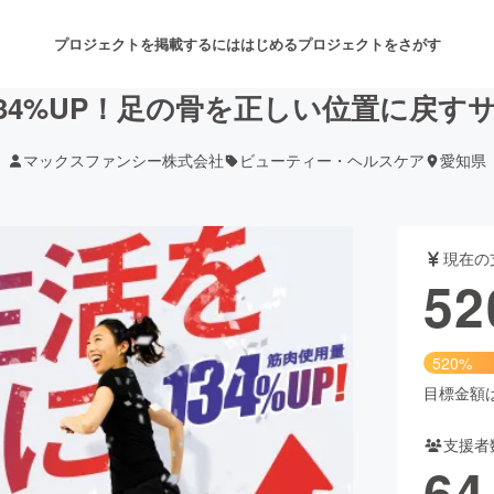
プロジェクトを掲載するには
はじめる
プロジェクトをさがす
34%UP！足の骨を正しい位置に戻すサ
マックスファンシー株式会社
ビューティー・ヘルスケア
愛知県
注目のリターン
注目の新着プロジェクト
募集終了が近いプロジェクト
も
現在の
音楽
舞台・パフォーマンス
52
ゲーム・サービス開発
フード・飲食店
520%
書籍・雑誌出版
アニメ・漫画
目標金額は1
支援者
チャレンジ
ビューティー・ヘルスケ
64