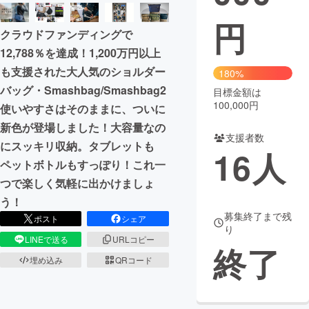
円
まちづくり・地域活性化
クラウドファンディングで
12,788％を達成！1,200万円以上
CAMPFIRE for Social Good
CAMPFIRE Creation
も支援された大人気のショルダー
180%
CAMPFIREふるさと納税
machi-ya
コミュニティ
バッグ・Smashbag/Smashbag2
目標金額は
100,000円
使いやすさはそのままに、ついに
新色が登場しました！大容量なの
支援者数
にスッキリ収納。タブレットも
16
人
ペットボトルもすっぽり！これ一
つで楽しく気軽に出かけましょ
う！
募集終了まで残
ポスト
シェア
り
LINEで送る
URLコピー
終了
埋め込み
QRコード