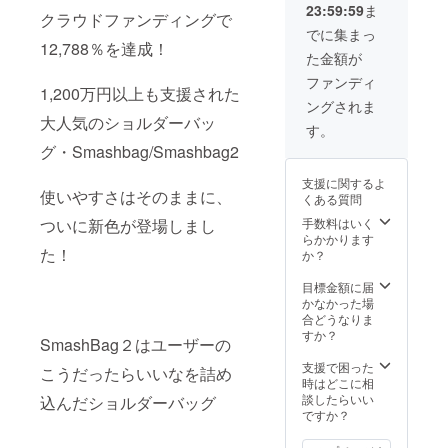
23:59:59
ま
3 ■キー
クラウドファンディングで
リール
でに集まっ
×3 ※色
12,788％を達成！
た金額が
はブ
ラッ
ファンディ
1,200万円以上も支援された
ク・
ングされま
ベー
大人気のショルダーバッ
ジュ・
す。
オリー
グ・Smashbag/Smashbag2
ブの中
から3色
支援に関するよ
お選び
使いやすさはそのままに、
くある質問
いただ
けま
手数料はいく
ついに新色が登場しまし
す。
らかかります
た！
か？
目標金額に届
かなかった場
合どうなりま
すか？
SmashBag２はユーザーの
支援で困った
こうだったらいいなを詰め
時はどこに相
談したらいい
込んだショルダーバッグ
ですか？