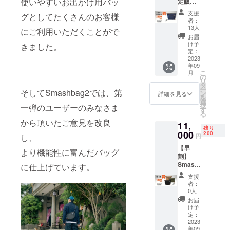
使いやすいお出かけ用バッ
定販
て承り
売】
ます。
支援
グとしてたくさんのお客様
Smash
■Smas
者：
Bag2
hBag2×
13人
にご利用いただくことがで
限定40
1 ■キー
お届
名 一般
リール
け予
きました。
販売価
×1 ※色
定：
格
2023
はブ
年09
￥12,30
ラッ
こ
月
0（税・
ク・
の
リ
送料
ベー
タ
ー
込）の
そしてSmashbag2では、第
ジュ・
ン
詳細を見る
を
とこ
オリー
選
択
一弾のユーザーのみなさま
ろ、 40
ブの中
す
る
名様限
から1色
から頂いたご意見を改良
11,
定
お選び
残り
￥2,300
000
いただ
200
円
し、
割引き
けま
【早
￥10,00
す。
より機能性に富んだバッグ
割】
0（税・
Smash
送料
に仕上げています。
Bag2
込）に
支援
限定200
て承り
者：
名 一般
ます。
0人
販売価
■Smas
お届
格
hBag2×
け予
￥12,30
1 ■キー
定：
0（税・
2023
リール
年09