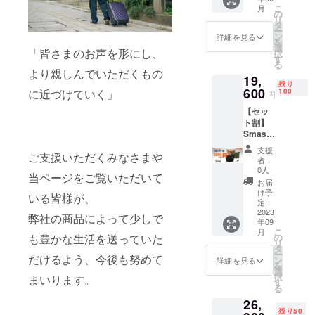
送料
×1 ※色
こ
月
込）の
はネイ
の
リ
とこ
ビーの
タ
ー
ろ、
みとな
ン
詳細を見る
を
200名様
りま
選
「皆さまのお声を形にし、
択
限定
す。
す
る
￥1,300
より親しんでいただくもの
19,
割引き
残り
￥11,00
600
に近づけていく」
100
円
0（税・
【セッ
送料
ト割】
込）に
Smash
て承り
Bag2
ます。
支援
ご支援いただくみなさまや
2個セッ
■Smas
者：
ト 限
hBag2×
0人
当ページをご覧いただいて
定100名
1 ■キー
お届
一般販
リール
け予
いる皆様が、
売価格
×1 ※色
定：
￥24,60
2023
はブ
弊社の商品によって少しで
年09
0（税・
ラッ
こ
月
送料
ク・
も豊かな生活を送っていた
の
リ
込）の
ベー
タ
ー
だけるよう、今後も努めて
とこ
ジュ・
ン
詳細を見る
を
ろ、
オリー
選
択
まいります。
100名様
ブの中
す
る
限定
から1色
26,
￥5,000
お選び
残り50
割引き