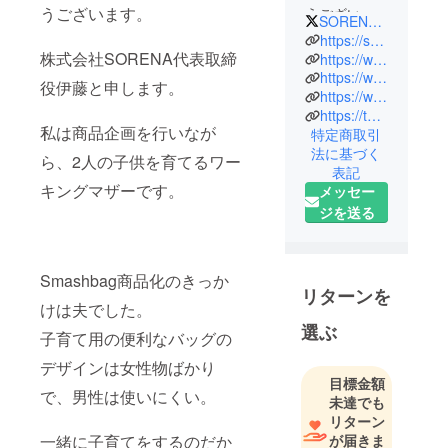
うございます。
うございま
SORENA36711018
す！
https://sorena39.com
株式会社SORENA代表取締
「カッコい
https://www.facebook.com/SORENAofficial-111828047404707/
https://www.facebook.com/Indigotiger39/
いけど使い
役伊藤と申します。
https://www.instagram.com/Indigo__tiger
づらい」
https://twitter.com/SORENA36711018
「便利だけ
私は商品企画を行いなが
特定商取引
ど見た目が
法に基づく
ら、2人の子供を育てるワー
イマイチ」
表記
キングマザーです。
このような
メッセー
悩みを解消
ジを送る
できる製品
を提供して
いくことが
Smashbag商品化のきっか
リターンを
弊社の役割
けは夫でした。
と感じてお
選ぶ
子育て用の便利なバッグの
ります。
SORENA(ソ
デザインは女性物ばかり
目標金額
レナ)は、お
で、男性は使いにくい。
未達でも
客様の新た
リターン
なステップ
一緒に子育てをするのだか
が届きま