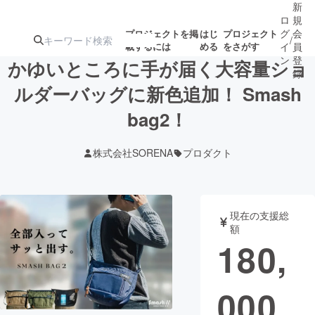
新
ロ
規
グ
会
プロジェクトを掲
はじ
プロジェクト
/
載するには
める
をさがす
イ
員
ン
登
かゆいところに手が届く大容量ショ
録
ルダーバッグに新色追加！ Smash
bag2！
人気のプロ
注目のリ
注目の新着プロ
募集終了が近いプ
もうすぐ公開
ジェクト
ターン
ジェクト
ロジェクト
されます
株式会社SORENA
プロダクト
アート・写真
音楽
現在の支援総
テクノロジー・ガジェット
ゲーム・サ
額
180,
映像・映画
書籍・雑誌
000
ビジネス・起業
チャレンジ