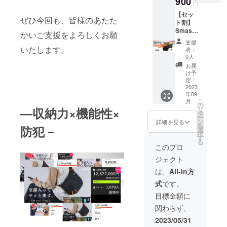
900
いただ
円
￥19,60
けま
【セッ
0（税・
す。
ぜひ今回も、皆様のあたた
ト割】
送料
Smash
込）に
かいご支援をよろしくお願
Bag2
て承り
支援
3個セッ
ます。
いたします。
者：
ト 限
■Smas
0人
定50名
hBag2×
お届
一般販
2 ■キー
け予
売価格
リール
定：
￥36,90
2023
×2 ※色
年09
0（税・
はブ
こ
月
送料
ラッ
の
―収納力×機能性×
リ
込）の
ク・
タ
ー
とこ
ベー
ン
詳細を見る
を
防犯－
ろ、 50
ジュ・
選
択
名様限
オリー
す
る
定
ブの中
このプロ
￥10,00
から2色
ジェクト
0割引き
お選び
￥26,90
いただ
は、
All-In方
0（税・
けま
式
です。
送料
す。
込）に
目標金額に
て承り
関わらず、
ます。
■Smas
2023/05/31
hBag2×