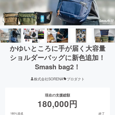
かゆいところに手が届く大容量
ショルダーバッグに新色追加！
Smash bag2！
株式会社SORENA
プロダクト
現在の支援総額
180,000
円
終了
180
%達成