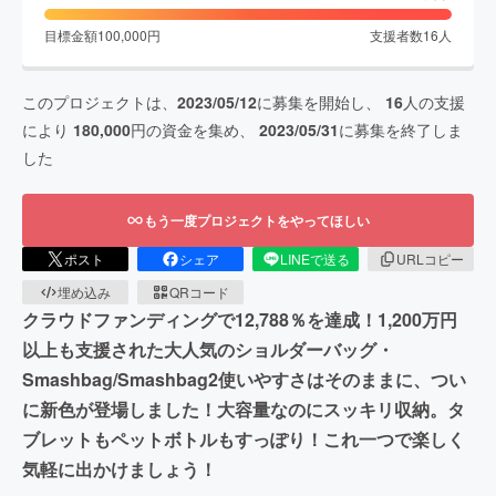
目標金額
100,000
円
支援者数
16
人
このプロジェクトは、
2023/05/12
に募集を開始し、
16
人の支援
により
180,000
円の資金を集め、
2023/05/31
に募集を終了しま
した
もう一度プロジェクトをやってほしい
ポスト
シェア
LINEで送る
URLコピー
埋め込み
QRコード
クラウドファンディングで12,788％を達成！1,200万円
以上も支援された大人気のショルダーバッグ・
Smashbag/Smashbag2使いやすさはそのままに、つい
に新色が登場しました！大容量なのにスッキリ収納。タ
ブレットもペットボトルもすっぽり！これ一つで楽しく
気軽に出かけましょう！