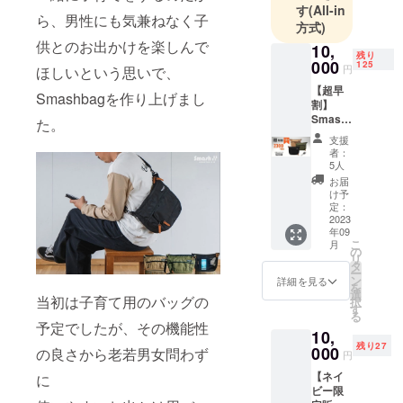
を応援でき
す
(All-in
ら、男性にも気兼ねなく子
るモノづく
方式)
りを行いま
供とのお出かけを楽しんで
10,
残り
す。
000
125
円
ほしいという思いで、
【超早
Smashbagを作り上げまし
割】
Smash
た。
Bag2
支援
限定130
者：
名 一般
5人
販売価
お届
格
け予
￥12,30
定：
0（税・
2023
年09
送料
こ
月
込）の
の
リ
とこ
タ
ー
ろ、
ン
詳細を見る
を
130名様
選
当初は子育て用のバッグの
択
限定
す
る
￥2,300
予定でしたが、その機能性
10,
割引き
残り27
￥10,00
000
の良さから老若男女問わず
円
0（税・
【ネイ
送料
に
ビー限
込）に