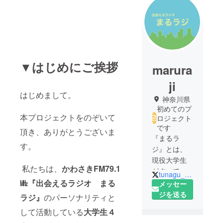
▼はじめにご挨拶
marura
ji
はじめまして。
神奈川県
初めてのプ
本プロジェクトをのぞいて
ロジェクト
です
頂き、ありがとうございま
『まるラ
す。
ジ』とは、
現役大学生
私たちは、
かわさきFM79.1
がすべてを
tunagu_maruraji
企画・運営
㎒『出会えるラジオ まる
メッセー
する"聴衆参
ジを送る
ラジ』
のパーソナリティと
加型ラジ
して活動している
大学生４
オ"。かわさ