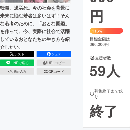
転職。過労死。今の社会を背景に
円
まちづくり・地域活性化
未来に悩む若者は多いはず！そん
な若者のために、「おとな図鑑」
CAMPFIRE for Social Good
CAMPFIRE Creation
を作って、今、実際に社会で活躍
116%
CAMPFIREふるさと納税
machi-ya
コミュニティ
しているおとなたちの生き方を紹
目標金額は
360,000円
介したい。
ポスト
シェア
支援者数
LINEで送る
URLコピー
59
人
埋め込み
QRコード
募集終了まで残
り
終了