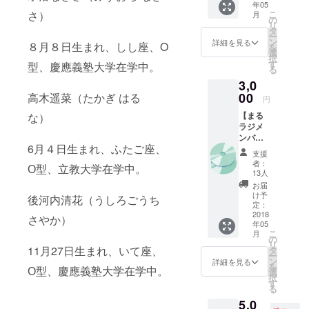
年05
完成し
こ
さ）
月
た『ま
の
リ
るラジ
タ
ー
おとな
ン
詳細を見る
８月８日生まれ、しし座、O
を
図鑑』
選
択
と「出
す
型、慶應義塾大学在学中。
る
会える
3,0
ラジ
オ ま
00
高木遥菜（たかぎ はる
円
るラ
【まる
な）
ジ」番
ラジメ
組オリ
ンバー
ジナル
6月４日生まれ、ふたご座、
の朗読
ステッ
支援
CD】 ま
カーを
者：
О型、立教大学在学中。
るラジ
お送り
13人
メン
しま
お届
バーが
す。
け予
後河内清花（うしろごうち
絵本を
定：
朗読し
2018
さやか）
年05
たCDを
こ
月
お送り
の
リ
しま
11月27日生まれ、いて座、
タ
ー
す。
ン
詳細を見る
を
О型、慶應義塾大学在学中。
選
択
す
る
5,0