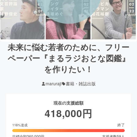
未来に悩む若者のために、フリー
ペーパー『まるラジおとな図鑑』
を作りたい！
maruraji
書籍・雑誌出版
現在の支援総額
418,000
円
終了
116
%達成
目標金額
360,000
円
支援者数
59
人