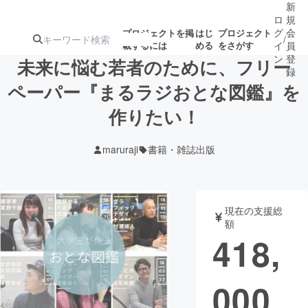
新
ロ
規
グ
会
プロジェクトを掲
はじ
プロジェクト
/
載するには
める
をさがす
イ
員
ン
登
未来に悩む若者のために、フリー
録
ペーパー『まるラジおとな図鑑』を
作りたい！
人気のプロ
注目のリ
注目の新着プロ
募集終了が近いプ
もうすぐ公開
ジェクト
ターン
ジェクト
ロジェクト
されます
maruraji
書籍・雑誌出版
アート・写真
音楽
現在の支援総
テクノロジー・ガジェット
ゲーム・サ
額
418,
映像・映画
書籍・雑誌
000
ビジネス・起業
チャレンジ