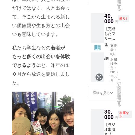
ページ
選
択
分に広
す
だけではなく、人と出会っ
る
告を掲
40,
載でき
て、そこから生まれる新し
残り1
ます。
000
円
い価値観や生き方との出会
私たち
【完成
若者世
いも意味しています。
したフ
代に宣
リー
伝した
ペー
いもの
支援
私たち学生などの
若者が
パーに
がある
者：
広告を
方は是
0人
もっと多くの出会いを体験
掲載(1
非！！
お届
ペー
け予
できるように
と、昨年の１
ジ)】 完
定：
成した
2018
０月から放送を開始しまし
年05
『まる
こ
月
た。
ラジお
の
リ
とな図
タ
ー
鑑』1
ン
詳細を見る
を
ページ
選
択
分に広
す
る
告を掲
30,
載でき
在庫な
ます。
000
し
円
私たち
【ラジ
若者世
オ出演
代に宣
＆『ま
伝した