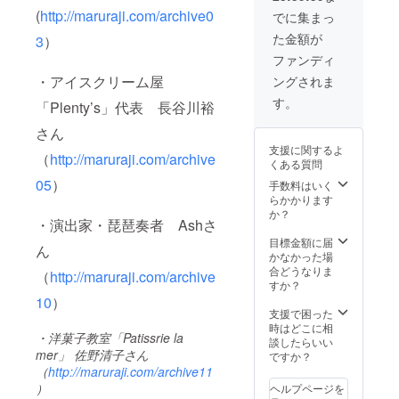
知って
(
http://maruraji.com/archive0
でに集まっ
もらい
た金額が
3
）
たいと
いう方
ファンディ
は是
・アイスクリーム屋
ングされま
非！！
す。
「Plenty’s」代表 長谷川裕
さん
支援に関するよ
（
http://maruraji.com/archive
くある質問
05
）
手数料はいく
らかかります
か？
・演出家・琵琶奏者 Ashさ
目標金額に届
ん
かなかった場
合どうなりま
（
http://maruraji.com/archive
すか？
10
）
支援で困った
時はどこに相
・洋菓子教室「Patissrie la
談したらいい
mer」 佐野清子さん
ですか？
（
http://maruraji.com/archive11
）
ヘルプページを