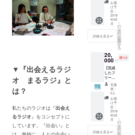
念朗読
お届
会へ招
け予
待】
定：
『おと
2018
年05
な図
こ
月
鑑』完
の
リ
成を記
タ
ー
念して
ン
詳細を見る
を
行うま
選
択
るラジ
す
る
メン
20,
バーに
残り2
よる朗
000
円
読会に
▼『出会えるラジ
【完成
招待さ
したフ
せて頂
オ まるラジ』と
リー
き、
ペー
『まる
支援
パーに
ラジお
は？
者：
広告を
とな図
0人
掲載(半
鑑』を
お届
ペー
手渡し
け予
ジ)】 完
私たちのラジオは『
出会え
でお渡
定：
成した
2018
ししま
年05
るラジオ
』をコンセプトに
『まる
す。
こ
月
ラジお
の
リ
しています。『出会い』と
とな図
タ
ー
鑑』半
ン
詳細を見る
は、単純に、人との出会い
を