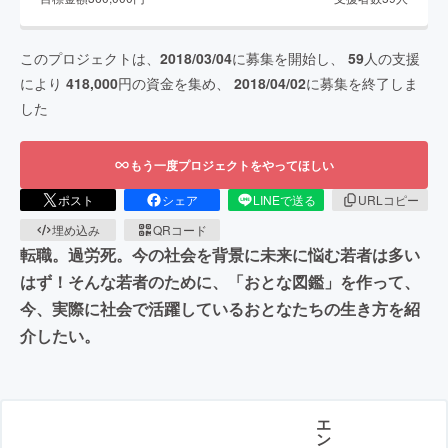
このプロジェクトは、
2018/03/04
に募集を開始し、
59
人の支援
により
418,000
円の資金を集め、
2018/04/02
に募集を終了しま
した
もう一度プロジェクトをやってほしい
ポスト
シェア
LINEで送る
URLコピー
埋め込み
QRコード
転職。過労死。今の社会を背景に未来に悩む若者は多い
はず！そんな若者のために、「おとな図鑑」を作って、
今、実際に社会で活躍しているおとなたちの生き方を紹
介したい。
エ
ン