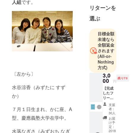
人組
です。
き
リターンを
FM(79.1MHz
)で、毎週木
選ぶ
曜日18:30か
ら生放送し
目標金額
ています！
未達なら
2017年4月活
全額返金
動開始。
されます
(All-or-
Nothing
方式)
〔左から〕
3,0
残り70
00
円
水谷涼香（みずたに すず
【完成
したフ
か）
リー
ペー
支援
パー＆
７月１日生まれ、かに座、A
者：
まるラ
30人
ジオリ
型、慶應義塾大学在学中。
お届
ジナル
け予
ステッ
定：
水落なぎさ（みずおち なぎ
カー】
2018