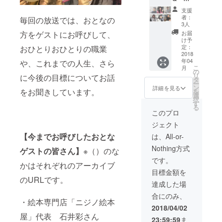
るラジ
いもの
支援
おとな
がある
者：
毎回の放送では、おとなの
図鑑』
方は是
3人
に掲
非！！
方をゲストにお呼びして、
お届
載】 た
け予
ちが運
定：
おひとりおひとりの職業
営する
2018
年04
や、これまでの人生、さら
「出会
こ
月
えるラ
の
リ
に今後の目標についてお話
ジオ
タ
ー
まるラ
ン
詳細を見る
をお聞きしています。
を
ジ」に
選
択
ご出演
す
る
いただ
このプロ
き、
ジェクト
『まる
ラジお
【今までお呼びしたおとな
は、All-or-
とな図
Nothing方式
鑑』に
ゲストの皆さん】
※（）のな
掲載さ
です。
かはそれぞれのアーカイブ
せて頂
目標金額を
きま
のURLです。
す。若
達成した場
者に広
合にのみ、
くご自
・絵本専門店「ニジノ絵本
身の職
2018/04/02
業や生
屋」代表 石井彩さん
23:59:59
ま
き方を