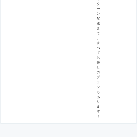
タ
ー
ン
配
送
ま
で
、
す
べ
て
お
任
せ
の
プ
ラ
ン
も
あ
り
ま
す
！