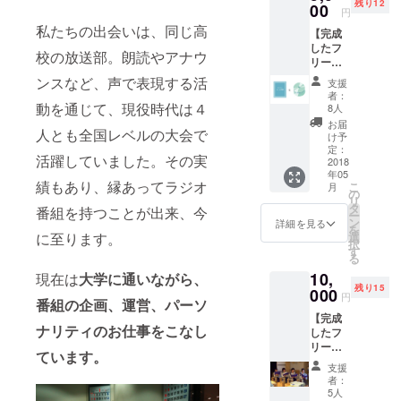
残り12
00
円
私たちの出会いは、同じ高
【完成
したフ
校の放送部。朗読やアナウ
リー
ペー
ンスなど、声で表現する活
支援
パー＆
者：
朗読
動を通じて、現役時代は４
8人
CD】 完
お届
人とも全国レベルの大会で
成した
け予
『まる
定：
活躍していました。その実
ラジお
2018
年05
とな図
績もあり、縁あってラジオ
こ
月
鑑』と
の
リ
まるラ
タ
番組を持つことが出来、今
ー
ジメン
ン
詳細を見る
を
バーが
選
に至ります。
択
絵本を
す
る
朗読し
10,
たCDを
現在は
大学に通いながら、
残り15
あわせ
000
円
番組の企画、運営、パーソ
てお送
【完成
りしま
ナリティのお仕事をこなし
したフ
す。
リー
ています。
ペー
支援
パー＆
者：
完成記
5人