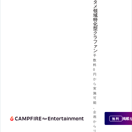
タ
メ
領
域
特
化
型
ク
ラ
フ
ァ
ン
手
数
料
0
円
か
ら
実
施
可
能
。
企
画
掲載
無料
か
ら
リ