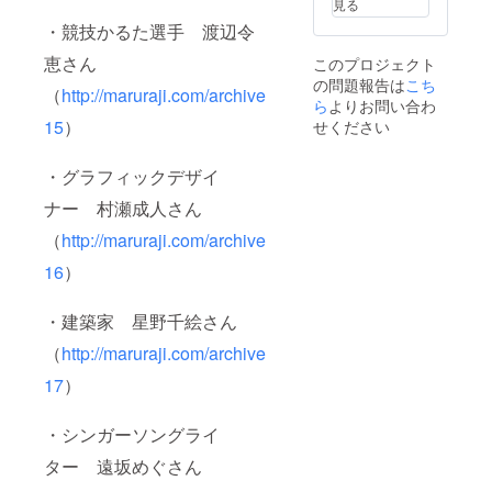
見る
・競技かるた選手 渡辺令
恵さん
このプロジェクト
の問題報告は
こち
（
http://maruraji.com/archive
ら
よりお問い合わ
15
）
せください
・グラフィックデザイ
ナー 村瀬成人さん
（
http://maruraji.com/archive
16
）
・建築家 星野千絵さん
（
http://maruraji.com/archive
17
）
・シンガーソングライ
ター 遠坂めぐさん