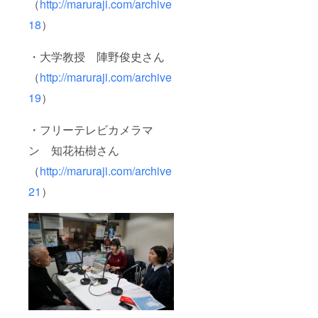
（
http://maruraji.com/archive
18
）
・大学教授 陣野俊史さん
（
http://maruraji.com/archive
19
）
・フリーテレビカメラマ
ン 知花祐樹さん
（
http://maruraji.com/archive
21
）