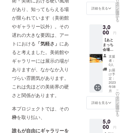
術・美術における硬い風潮
リ
お礼の
封して
タ
ー
メッ
お送り
ン
があり、知ってもらえる場
詳細を見る
を
セージ
させて
選
択
と黒木
が限られています（美術館
いただ
す
る
拓実に
きま
やギャラリー以外）。その
3,0
よる直
す。 会
筆色紙
00
期終了
円
遅れの大きな要因は、アー
原画作
時に
【あと
品（135
メッ
トにおける
「気軽さ」
にあ
まっち
㎜×120
セージ
会場様
㎜）を
とポス
ると考えました。美術館や
Plan！
１点ご
トカー
支援
あと
制作さ
ドを送
ギャラリーには展示の場が
者：
まっち
せてい
付させ
0人
内での
ありますが、なかなか入り
ただき
ていた
お届
会場の
ます！
だきま
け予
づらい雰囲気があります。
ご掲
会期終
定：
す！ ※
載】 お
2023
了時に
定員は
これは先ほどの美術界の硬
年08
礼の
メッ
ござい
こ
月
メッ
セージ
の
ません
さと関係があります。
リ
セージ
とお作
タ
※郵送期
ー
とあと
品を送
ン
間〜
詳細を見る
を
まっち
付させ
選
１ヶ月
本プロジェクトでは、その
択
内での
ていた
す
る
会場の
だきま
枠
を取り払い、
5,0
ご掲載
す！ ※
をさせ
00
定員は
円
誰もが自由にギャラリー
を
ていた
ござい