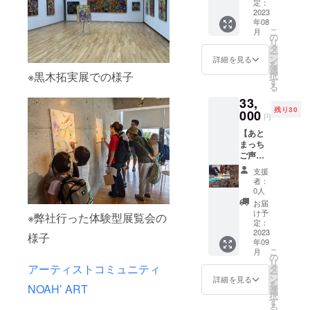
アップ
をお送
定：
会場と
2023
りさせ
年08
して優
ていた
こ
月
先ご掲
だきま
の
リ
載】 お
す！色
タ
ー
礼の
紙作品
ン
詳細を見る
を
メッ
に関し
選
※黒木拓実展での様子
択
セージ
まして
す
る
お手紙
は本作
33,
とあと
品とは
残り30
まっち
000
異なる
円
内での
ため、
【あと
会場の
証明書
まっち
ご掲載
などは
ご声援
他、
ござい
Plan！
ピック
ません
支援
お礼の
アップ
のでご
者：
メッ
会場と
了承下
0人
セージ
して優
さい。
お届
と原画
先的に
※定員は
け予
※弊社行った体験型展覧会の
作品１
ご案内
定：
ござい
点！限
2023
させて
ません
様子
年09
定数】
いただ
※お作品
こ
月
お礼の
きま
の
に関し
リ
メッ
す！ 掲
アーティストコミュニティ
タ
ての所
ー
セージ
載後、
ン
有権含
詳細を見る
を
NOAH’ ART
お手紙
翌日か
選
め譲渡
択
と黒木
らギャ
す
となり
る
拓実に