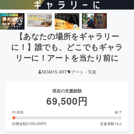
【あなたの場所をギャラリー
に！】誰でも、どこでもギャラ
リーに！アートを当たり前に
NOAH’S ART
アート・写真
現在の支援総額
69,500
円
終了
3
%達成
目標金額
2,000,000
円
支援者数
14
人