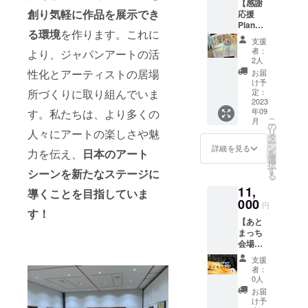
【感謝
だきま
ません
創り
気軽に作品を展示でき
応援
す！掲
※郵送期
Plan！
載後、
間〜
る環境
を作ります。これに
ポスト
翌日か
１ヶ月
支援
カード3
らギャ
者：
より、ジャパンアートの活
枚と直
ラリー
2人
筆色紙
として
性化とアーティストの居場
お届
原画1
貸出可
け予
点】 お
能とな
定：
所づくりに取り組んでいま
礼の
2023
りま
年09
す。私たちは、より多くの
メッ
す。 会
こ
月
セージ
期終了
の
リ
人々にアートの楽しさや魅
お手紙
時に
タ
ー
と黒木
メッ
ン
詳細を見る
力を伝え、
日本のアート
を
拓実作
セージ
選
択
品によ
お手紙
す
シーンを新たなステージに
る
るポス
とあと
11,
トカー
まっち
導くことを目指していま
ド3枚
000
のご案
円
（ラン
す！
内をさ
【あと
ダムに
せてい
まっち
なりま
ただき
会場様
す）と
ます。
Plan！
直筆色
※定員は
支援
あと
紙原画
ござい
者：
まっち
（135㎜
ません
0人
内での
×120
お届
ピック
㎜）1点
け予