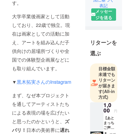
1998 年香川
す。
表記
県生まれ。
メッセー
2018 年頃よ
大学卒業後画家として活動
ジを送る
り『厄祓い
しており、22歳で独立。現
画家』とし
て、神戸を
在は画家としての活動に加
拠点に画家
リターンを
え、アートを組み込んだ子
活動を始め
供向けの居場所づくりや全
選ぶ
る。「厄は
国での体験型企画展などに
厄で制す
る」をコン
も取り組んでいます。
目標金額
セプトに、
未達でも
指先から放
リターン
▼
黒木拓実さんのInstagram
が届きま
たれる激し
す
(All-in
いエネル
まず、なぜ本プロジェクト
方式)
ギーはキャ
を通してアーティストたち
1,0
ンバスの枠
00
円
を超え、周
による表現の場を広げたい
【あと
囲まで飲み
と思ったのかというと、
ズ
まっち
込むかのよ
ご声援
バリ！
日本の美術界に
遅れ
うな唯一無
Plan！