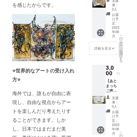
支援
お礼の
を感じたからです。
二の存在感
者：
メッ
2人
を放つ。
セージ
お届
お手紙
け予
とポス
定：
総売上作品
トカー
2023
数 82 点
年08
ド３
こ
月
枚】 お
ライブペイ
の
リ
礼の
タ
ント実施数
ー
メッ
ン
詳細を見る
を
50 回以上
セージ
選
択
と黒木
す
る
拓実に
3,0
よる作
⭐️世界的なアートの受け入れ
品ポス
00
円
トカー
方⭐️
【あと
ド３枚
まっち
（ラン
ご声援
ダムに
海外では、誰もが自由に表
Plan！
なりま
支援
お礼の
す）
現し、自由な視点からアー
者：
メッ
メッ
0人
セージ
トを楽しんだり考えたりす
セージ
お届
お手紙
に関し
け予
ることができます。しか
と直筆
まして
定：
色紙原
2023
はポス
し、日本ではまだまだ美
年08
画作品
トカー
こ
月
１点】
ドと同
の