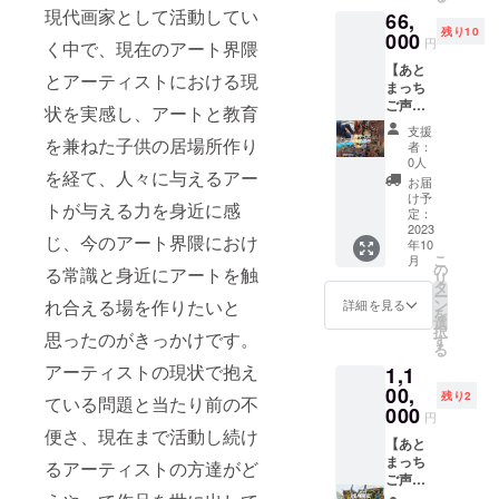
ラリー
ます。
現代画家として活動してい
66,
よるサ
として
※郵送期
残り10
ムホー
000
貸出可
間〜
円
く中で、現在のアート界隈
ルサイ
能とな
２ヶ月
【あと
ズ（227
りま
とアーティストにおける現
まっち
㎜×158
す。 会
ご声援
㎜）に
期終了
状を実感し、アートと教育
Plan！
よる原
時に
支援
お礼の
画作品
を兼ねた子供の居場所作り
メッ
者：
メッ
１点を
セージ
0人
を経て、人々に与えるアー
セージ
ご制作
とあと
お届
と原画
いたし
まっち
け予
トが与える力を身近に感
作品１
ます！
定：
のご案
点！限
2023
会期終
内をさ
じ、今のアート界隈におけ
年10
定数】
了時に
せてい
こ
月
お礼の
メッ
の
ただき
る常識と身近にアートを触
リ
メッ
セージ
タ
ます。
ー
セージ
とお作
ン
れ合える場を作りたいと
※定員は
詳細を見る
を
お手紙
品と作
選
ござい
択
と黒木
思ったのがきっかけです。
品証明
す
ません
る
拓実に
書を送
アーティストの現状で抱え
1,1
よるF8
付させ
号サイ
00,
ていた
残り2
ている問題と当たり前の不
ズ
だきま
000
円
（455×
す！
便さ、現在まで活動し続け
380mm
【あと
※30作品
）によ
まっち
限定 ※
るアーティストの方達がど
る本作
ご声援
お作品
品（原
Plan！2
に関し