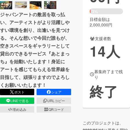
まちづくり・地域活性化
3%
ジャパンアートの敷居を取っ払
目標金額は
い、アーティストがより活躍しや
2,000,000円
CAMPFIRE for Social Good
CAMPFIRE Creation
すい環境を創り、出逢いを見つけ
CAMPFIREふるさと納税
machi-ya
コミュニティ
る。そんな想いで今回だ誰もが、
支援者数
14
人
空きスペースをギャラリーとして
貸出のできるサービス『あとまっ
ち』を始動いたします！身近に
アートを感じてもらえる世界線を
募集終了まで残
目指して、頑張りますのでよろし
り
終了
くお願いいたします！
ポスト
シェア
LINEで送る
URLコピー
埋め込み
QRコード
このプロジェクトは、