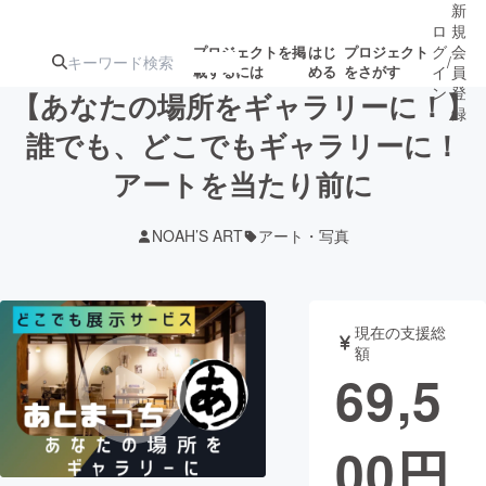
新
ロ
規
グ
会
プロジェクトを掲
はじ
プロジェクト
/
載するには
める
をさがす
イ
員
ン
登
【あなたの場所をギャラリーに！】
録
誰でも、どこでもギャラリーに！
アートを当たり前に
人気のプロ
注目のリ
注目の新着プロ
募集終了が近いプ
もうすぐ公開
ジェクト
ターン
ジェクト
ロジェクト
されます
NOAH’S ART
アート・写真
アート・写真
音楽
現在の支援総
テクノロジー・ガジェット
ゲーム・サ
額
69,5
映像・映画
書籍・雑誌
00
円
ビジネス・起業
チャレンジ