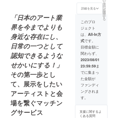
リ
あり あ
ての所
作品）
タ
ー
とまっ
有権含
１点を
ン
詳細を見る
を
ち内で
め譲渡
制作さ
選
択
「日本のアート業
のオン
となり
せてい
す
る
ライン
ます。
ただき
このプロ
ギャラ
※郵送期
ます！
界を今までよりも
ジェクト
リーに
間〜
こちら
て６日
２ヶ月
プロ
は、
All-In方
身近な存在にし、
間お作
ジェク
式
です。
品をご
ト終了
日常の一つとして
掲載さ
後にお
目標金額に
せてい
打ち合
関わらず、
認知できるような
ただき
わせさ
ます！
せてい
2023/08/01
期間に
ただき
せかいにする
！」
23:59:59
ま
つきま
まして
しては
ご希望
でに集まっ
その第一歩とし
プロ
のサイ
た金額が
ジェク
ズや
て、展示をしたい
ト終了
テーマ
ファンディ
後2023
などに
ングされま
アーティストと会
年9月以
ついて
降〜で
ご相談
す。
随時ご
させて
場を繋ぐマッチン
相談さ
いただ
せてい
ければ
グサービス
支援に関するよ
ただき
と思い
くある質問
ます。
ます。