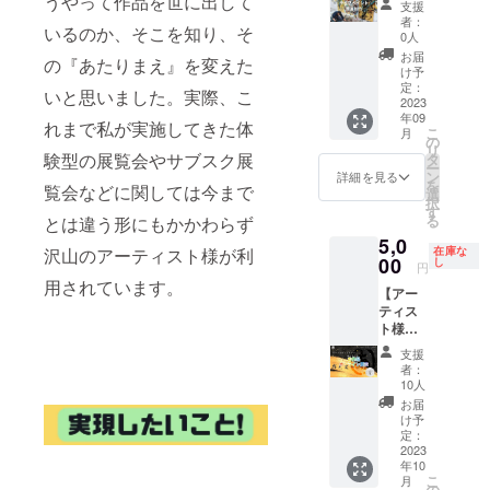
うやって作品を世に出して
支援
画作
名様限
ての所
者：
いるのか、そこを知り、そ
品）１
定 ラ
有権含
0人
点を制
イブペ
め譲渡
お届
の『あたりまえ』を変えた
作いた
イント
となり
け予
しま
による
ます。
定：
いと思いました。実際、こ
す！ 額
原画作
2023
※郵送期
年09
装は致
品１
間〜
れまで私が実施してきた体
こ
月
しませ
点！】
２ヶ月
の
リ
んので
こち
験型の展覧会やサブスク展
タ
ー
ご了承
ら、2名
ン
詳細を見る
を
覧会などに関しては今まで
くださ
様限定
選
択
いませ
となり
す
る
とは違う形にもかかわらず
会期終
ます お
5,0
了時に
礼の
在庫な
沢山のアーティスト様が利
メッ
メッ
00
し
円
セージ
セージ
用されています。
【アー
とお作
お手紙
ティス
品と作
と黒木
ト様限
品証明
拓実に
定
書を送
よるラ
支援
Plan！
付させ
イブペ
者：
あと
ていた
イント
10人
まっち
だきま
パ
お届
内でオ
す！
フォー
け予
ンライ
※10作品
マンス
定：
ン個展
2023
限定 ※
による
年10
開催】
お作品
本作品
こ
月
限定数
に関し
（原画
の