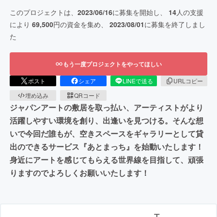
このプロジェクトは、
2023/06/16
に募集を開始し、
14
人の支援
により
69,500
円の資金を集め、
2023/08/01
に募集を終了しまし
た
もう一度プロジェクトをやってほしい
ポスト
シェア
LINEで送る
URLコピー
埋め込み
QRコード
ジャパンアートの敷居を取っ払い、アーティストがより
活躍しやすい環境を創り、出逢いを見つける。そんな想
いで今回だ誰もが、空きスペースをギャラリーとして貸
出のできるサービス『あとまっち』を始動いたします！
身近にアートを感じてもらえる世界線を目指して、頑張
りますのでよろしくお願いいたします！
エ