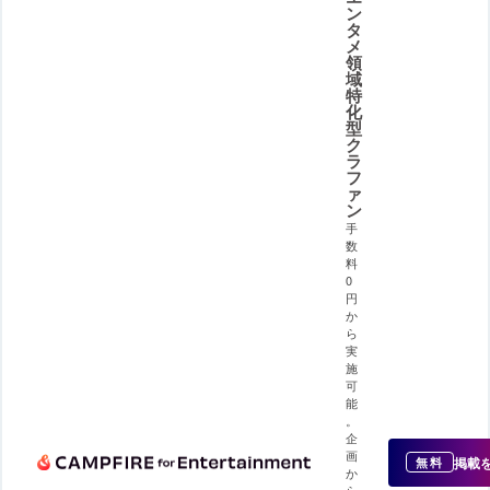
ン
タ
メ
領
域
特
化
型
ク
ラ
フ
ァ
ン
手
数
料
0
円
か
ら
実
施
可
能
。
企
画
掲載
無料
か
ら