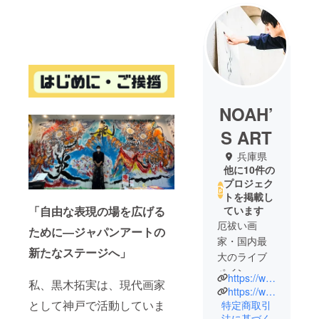
NOAH’
S ART
兵庫県
他に10件の
プロジェク
トを掲載し
「
自由な表現の場を広げる
ています
厄祓い画
ために―ジャパンアートの
家・国内最
新たなステージへ」
大のライブ
ペイン
https://www.instagram.com/takumikurogi_official/
私、黒木拓実は、現代画家
ター。
https://www.youtube.com/@%E3%81%8C%E3%81%8B%E3%81%8F%E3%82%8D%E3%81%8E
として神戸で活動していま
特定商取引
法に基づく