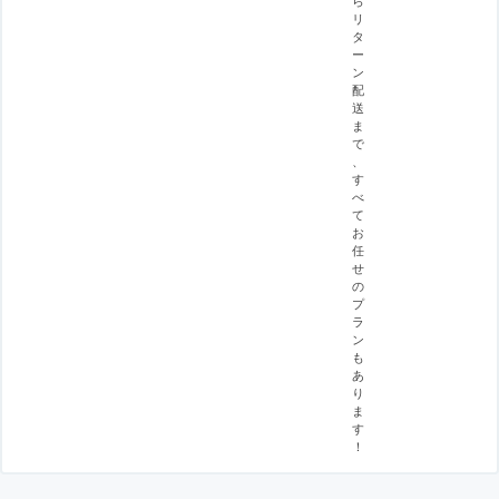
リ
タ
ー
ン
配
送
ま
で
、
す
べ
て
お
任
せ
の
プ
ラ
ン
も
あ
り
ま
す
！