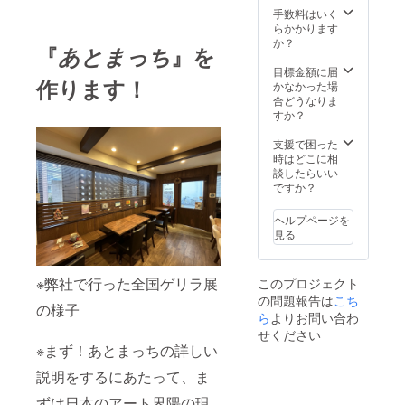
※展示掲
会期終
手数料はいく
載期間
了時に
らかかります
６日間
メッ
か？
『
あとまっち
』を
※先着10
セージ
名様の
とお作
目標金額に届
作ります！
みにな
品と作
かなかった場
ります
品証明
合どうなりま
書を送
すか？
付させ
ていた
支援で困った
だきま
時はどこに相
す！ ※2
談したらいい
名様限
ですか？
定 ※お
作品に
ヘルプページを
関して
見る
の所有
権含め
譲渡と
※弊社で行った全国ゲリラ展
このプロジェクト
なりま
の問題報告は
こち
す。 ※
の様子
ら
よりお問い合わ
制作期
間ご希
せください
望可能
※まず！あとまっちの詳しい
説明をするにあたって、ま
ずは日本のアート界隈の現