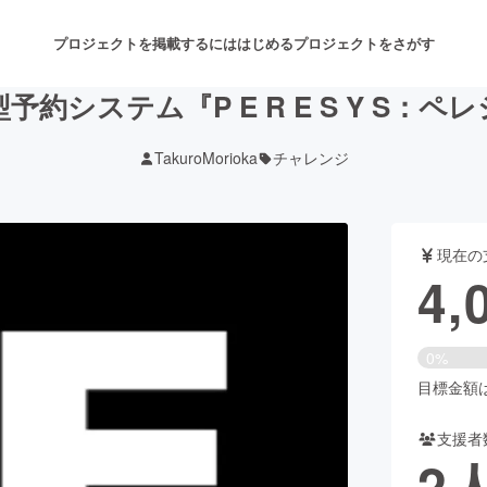
プロジェクトを掲載するには
はじめる
プロジェクトをさがす
約システム『P E R E S Y S：
TakuroMorioka
チャレンジ
注目のリターン
注目の新着プロジェクト
募集終了が近いプロジェクト
も
現在の
音楽
舞台・パフォーマンス
4,
ゲーム・サービス開発
フード・飲食店
0%
書籍・雑誌出版
アニメ・漫画
目標金額は1
支援者
チャレンジ
ビューティー・ヘルスケ
2