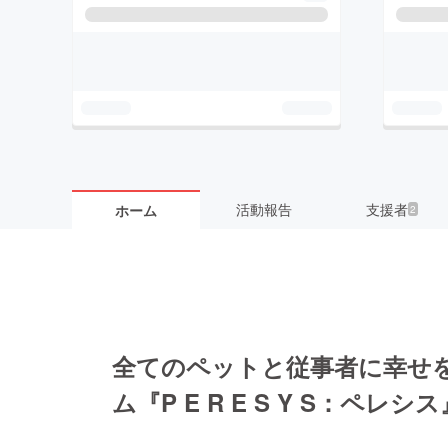
活動報告
支援者
ホーム
2
全てのペットと従事者に幸せ
ム『P E R E S Y S：ペレ