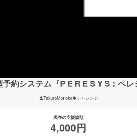
約システム『P E R E S Y S：
TakuroMorioka
チャレンジ
現在の支援総額
4,000
円