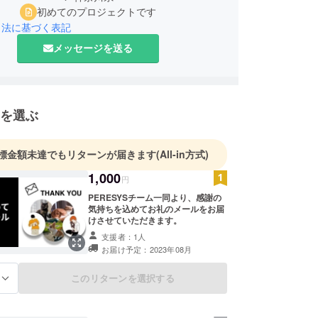
初めてのプロジェクトです
引法に基づく表記
メッセージを送る
を選ぶ
標金額未達でもリターンが届きます
(All-in方式)
1,000
円
PERESYSチーム一同より、感謝の
気持ちを込めてお礼のメールをお届
けさせていただきます。
支援者：1人
お届け予定：2023年08月
このリターンを選択する
る