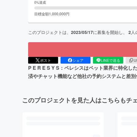
0
%達成
目標金額
1,000,000
円
このプロジェクトは、
2023/05/17
に募集を開始し、
2
人
ポスト
シェア
LINEで送る
U
P E R E S Y S：ペレシスはペット業界
済やチャット機能など他社の予約システムと差別
このプロジェクトを見た人はこちらもチ