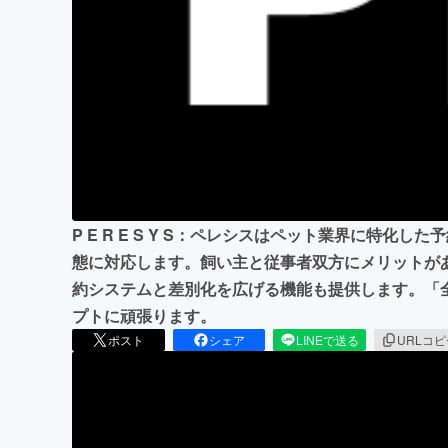
まちづくり・地域活性化
P E R E S Y S：ペレシスはペット業界に特化
態に対応します。飼い主と従事者双方にメリットが
約システムと差別化を広げる機能も提供します。「
プトに頑張ります。
ポスト
シェア
LINEで送る
URLコ