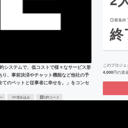
募集終
CAMPFIRE for Social Good
CAMPFIRE Creation
終
CAMPFIREふるさと納税
machi-ya
コミュニティ
このプロジェ
した予約システムで、低コストで様々なサービス形
4,000
円の資
あり、事前決済やチャット機能など他社の予
全てのペットと従事者に幸せを。」をコンセ
ピー
埋め込み
QRコード