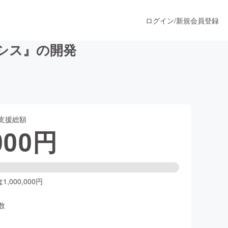
ログイン
/
新規会員登録
ペレシス』の開発
うすぐ公開されます
支援総額
プロダクト
000
円
ファッション
スポーツ
,000,000円
数
ア
ソーシャルグッド
人