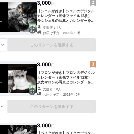
3,000
円
【シェルが好き】シェルのデジタル
カレンダー（画像ファイル12枚）
長女シェルの写真とカレンダーを組
み合わせたデジタルカレンダーを１
支援者：1人
２枚お送りさせていただきます。 ス
お届け予定：2023年10月
マートフォンの壁紙にして、毎日に
癒しと便利を！ ※iPhoneの画面サイ
ズで作成します。ご指定のサイズが
このリターンを選択する
る
ございましたら、備考欄にご記載の
ほどよろしくお願い申し上げます。
※2023年10月始まりを予定していま
3,000
す。変更をご希望の場合は備考欄に
円
ご希望の始まり月をご記載くださ
【マロンが好き】マロンのデジタル
い。
カレンダー（画像ファイル12枚）
次女マロンの写真とカレンダーを組
み合わせたデジタルカレンダーを１
支援者：0人
２枚お送りさせていただきます。 ス
お届け予定：2023年10月
マートフォンの壁紙にして、毎日に
癒しと便利を！ ※iPhoneの画面サイ
ズで作成します。ご指定のサイズが
このリターンを選択する
る
ございましたら、備考欄にご記載の
ほどよろしくお願い申し上げます。
※2023年10月始まりを予定していま
3,000
す。変更をご希望の場合は備考欄に
円
ご希望の始まり月をご記載くださ
【ベイクが好き】ベイクのデジタル