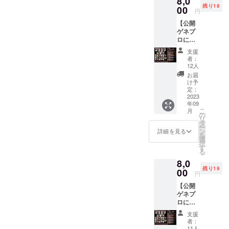
8,0
サイズ
残り18
場及び
00
のコメ
円
劇場に
ント用
【公開
て掲示
紙に応
ゲネプ
＋飲料
援コメ
ロにご
or軽食
ントを
招
or癒し
記入い
支援
待！】
グッズ
たしま
者：
（ア
差し入
す。 ②
12人
デー
れ！！
稽古の
お届
ジョ
】 ●リ
際にこ
け予
役：藤
ターン
定：
ちらの
田怜）
2023
内容 ①
コメン
年09
9/13予
お礼
トを
こ
月
定の本
メール
の
キャス
リ
公演ゲ
を送信
タ
ト様に
ー
ネプロ
いたし
ン
お伝え
詳細を見る
を
にご招
ます。
選
させて
択
待いた
②指定
す
いただ
る
しま
キャス
きま
8,0
す。 ●
トへの
す。 ③
残り19
リター
00
応援コ
本番期
円
ン内容
メント
間は、
【公開
・公演
を稽古
そちら
ゲネプ
のゲネ
場及び
のコメ
ロにご
プロ(最
劇場に
ントを
招
終リ
て掲示
劇場に
支援
待！】
ハーサ
いたし
掲載さ
者：
（ア
ル)にご
ます！
11人