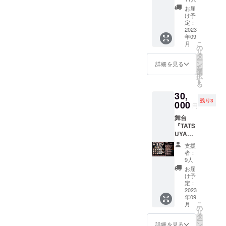
せてい
デー
招待い
③公式
ただき
お届
ジョ
たしま
SNSな
け予
ます。
役：し
す。 ▽
定：
どにて
【記入
らたま
2023
こちら
癒し
必須項
年09
な）
のリ
グッズ
目】 ※
こ
月
9/14予
ターン
の
購入の
オプ
リ
定の本
品は、
タ
ご報告
ション
ー
公演ゲ
ご選択
ン
をいた
詳細を見る
に指定
を
ネプロ
頂いた
選
しま
キャス
択
にご招
キャス
す
す。 ●
トの選
る
待いた
ト様扱
リター
択をお
30,
しま
いのチ
ンの実
願いい
残り3
す。 ●
000
ケット
施スケ
たしま
円
リター
とさせ
ジュー
す。 ※
舞台
ン内容
ていた
ル ①ご
備考欄
『TATS
・公演
だきま
支援を
に応援
UYA〜
のゲネ
す。
頂いた
コメン
楽劇大
プロ(最
9/13予
方から
トをご
支援
学駅前
終リ
定ゲネ
随時集
者：
記入く
店〜』
ハーサ
プロの
9人
計し、
ださ
の本
ル)にご
アデー
カード
お届
い。(50
番・リ
招待い
ジョ役
け予
サイズ
文字以
ハーサ
たしま
定：
は藤田
のコメ
内)
ル時に
2023
す。 ▽
怜様出
ント用
年09
お弁当
こちら
演とな
紙に応
こ
月
の差し
のリ
の
りま
援コメ
リ
入れを
ターン
タ
す。お
ントを
ー
して頂
品は、
ン
間違え
詳細を見る
記入い