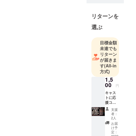
リターンを
選ぶ
目標金額
未達でも
リターン
が届きま
す
(All-in
方式)
1,5
00
円
キャス
トに応
援コメ
ントを
支援
お届
者：
け！
2人
【リ
お届
ターン
け予
内容】
定：
2023