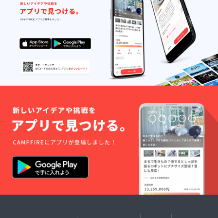
④SNS
とが可
プロに
ストを1
など
能で
ご招待
名選択
で、上
す。 ※
いたし
してく
記の内
記載頂
ます。
ださ
容を報
いた
③ご来
い。
告させ
メール
場され
て頂き
アドレ
た際に
ます。
ス宛
公演パ
【記入
に、ど
ンフ
必須事
の公演
レット
項】 ※
をご覧
をお渡
オプ
になり
しいた
ション
たいか
しま
選択で
のお伺
す。(も
応援す
いをさ
し、会
るキャ
せて頂
場にい
ストを1
きま
らっ
名選択
す。 ※
しゃれ
してく
ご来場
ない場
ださ
された
合は記
い。 ※
際に公
載頂い
備考欄
演パン
たご住
に支援
フレッ
所宛に
者さま
トをお
郵送さ
の応援
渡しい
せて頂
コメン
たしま
きま
トをご
す。(も
す。)
記入く
し、会
【記入