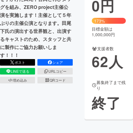
0
円
グを組み、ZERO project主催公
まちづくり・地域活性化
演を実施します！主催として５年
173%
ぶりの主催公演となります。田尾
目標金額は
CAMPFIRE for Social Good
CAMPFIRE Creation
下氏の演出する世界観と、出演す
1,000,000円
CAMPFIREふるさと納税
machi-ya
コミュニティ
るキャストのため、スタッフと共
に製作にご協力お願いしま
支援者数
62
人
す！！！
ポスト
シェア
LINEで送る
URLコピー
埋め込み
QRコード
募集終了まで残
り
終了