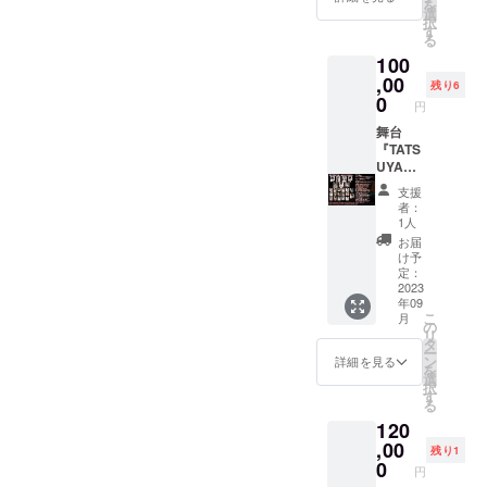
を
けま
ご選択
選
のない
たしま
択
す！！
頂いた
す
ようお
す。 ②
る
！
キャス
願いい
稽古の
100
【キャ
ト様扱
たしま
際にこ
スト・
,00
いのチ
す。 ●
ちらの
残り6
スタッ
ケット
0
リター
コメン
円
フにお
とさせ
ンの実
トを
弁当の
舞台
ていた
施スケ
キャス
差し入
『TATS
だきま
ジュー
ト様に
れ(記名
UYA〜
す。
ル ①ク
お伝え
あり)を
楽劇大
9/14予
ラウド
させて
支援
して頂
学駅前
定ゲネ
ファン
いただ
者：
けま
店〜』
プロの
ディン
1人
くと共
す！！
のスポ
アデー
グ終了
に、支
お届
】 その
ンサー
ジョ役
後、9月
け予
援者様
際、お
になり
はしら
定：
12日ま
の代わ
客様の
た
2023
たまな
でに記
りに運
年09
お名前
い ！！
様出演
載頂い
営が購
こ
月
が入っ
！ ●リ
となり
の
たメー
入した
リ
た熨斗
ターン
ます。
タ
ルアド
癒し
ー
を作成
内容 ①
お間違
ン
レス宛
詳細を見る
グッズ
を
し劇場
パンフ
えのな
選
に集合
を稽古
択
に掲載
レット
いよう
す
場所・
場で
る
いたし
に個
お願い
時間・
キャス
120
ます
人・企
いたし
整理番
ト・ス
（掲載
業の方
,00
ます。
号を記
タッフ
残り1
するお
のHPと
●リター
0
載した
にお届
円
名前は
個人
ンの実
メール
けいた