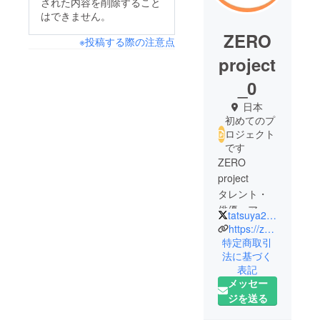
された内容を削除すること
はできません。
ZERO
※投稿する際の注意点
project
_0
日本
初めてのプ
ロジェクト
です
ZERO
project
タレント・
俳優・アー
tatsuya2023_0
ティスト・
https://zeropro.net/
子役のマネ
特定商取引
法に基づく
ジメント/舞
表記
台の企画・
メッセー
ジを送る