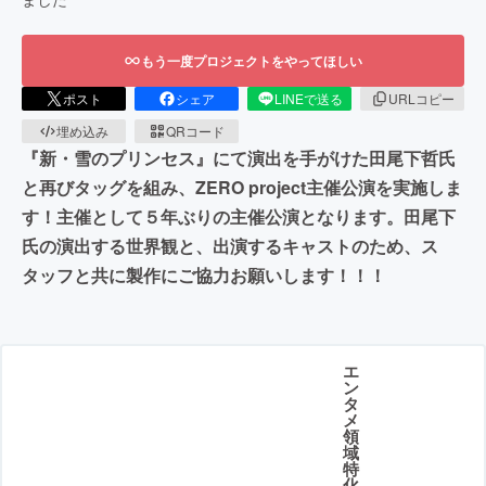
もう一度プロジェクトをやってほしい
ポスト
シェア
LINEで送る
URLコピー
埋め込み
QRコード
『新・雪のプリンセス』にて演出を手がけた田尾下哲氏
と再びタッグを組み、ZERO project主催公演を実施しま
す！主催として５年ぶりの主催公演となります。田尾下
氏の演出する世界観と、出演するキャストのため、ス
タッフと共に製作にご協力お願いします！！！
エ
ン
タ
メ
領
域
特
化