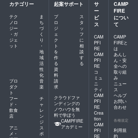
ださ
場にい
必須事
カテゴリー
起案サポート
サ
CAMP
い。
らっ
項】 ※
ー
FIRE
(100文
しゃれ
運営が
テク
ま
プ
ス
ビ
につい
字以内)
ない場
名簿管
ノロ
ち
ロ
タ
※備考欄
合はご
理する
ス
て
に掲載
記載頂
ため
ジー
づ
ジ
ッ
しても
いたご
に、お
・ガ
く
ェ
フ
CAM
CAMP
良いご
住所宛
客様の
ジェ
り
ク
に
支援者
に郵送
情報と
PFI
FIREと
ット
・
ト
相
さまの
させて
メール
RE
は
地
を
談
お名前
頂きま
アドレ
CAM
あんし
をご記
す。)
スのご
域
作
す
PFI
ん・安
入くだ
③SNS
入力を
活
る
る
RE
全への
さい。
など
お願い
性
資
コ
取り組
で、上
いたし
化
料
記の内
ます。
ミュ
み
プロ
音
請
容を報
(公演の
ニ
ニュー
ダク
楽
求
告させ
観覧方
ティ
ス
て頂き
法に関
ト
CAM
ヘルプ
ます。
して
クラウドファ
フー
チ
PFI
お問い
【記入
は、後
ンディングの
ド・
ャ
必須事
日メー
RE
合わせ
ノウハウを無
飲食
レ
項】 ※
ルを送
Crea
料で学ぼう
店
ン
運営が
らせて
tion
各種規定
CAMPFIRE
名簿管
いただ
ジ
CAM
理する
きま
アカデミー
アニ
ス
利用規
PFI
ため
す。) ※
メ・
ポ
約
に、お
オプ
RE