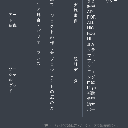
リシー
さと
ださ
ケ
プ
実
納税
い。
ア
ロ
施
AD
アー
舞
ジ
事
FOR
ト・
台
ェ
例
ALL
写真
・
ク
HIO
パ
ト
KOS
フ
の
HI
ォ
作
JFA
ー
り
クラ
マ
方
ウド
ン
プ
統
ファ
ス
ロ
計
ン
ソー
ジ
デ
ディ
シャ
ェ
ー
ング
ル
ク
タ
mac
グッ
ト
hi-ya
ド
の
補助
広
金申
め
請サ
方
ポー
ト
「QRコード」は株式会社デンソーウェーブの登録商標です。