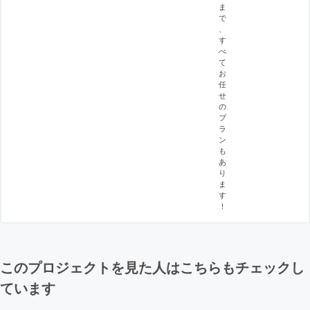
ま
で
、
す
べ
て
お
任
せ
の
プ
ラ
ン
も
あ
り
ま
す
！
このプロジェクトを見た人はこちらもチェックし
ています