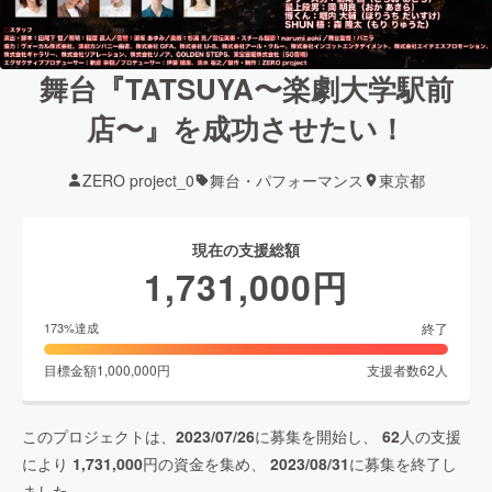
舞台『TATSUYA〜楽劇大学駅前
店〜』を成功させたい！
ZERO project_0
舞台・パフォーマンス
東京都
現在の支援総額
1,731,000
円
終了
173
%達成
目標金額
1,000,000
円
支援者数
62
人
このプロジェクトは、
2023/07/26
に募集を開始し、
62
人の支援
により
1,731,000
円の資金を集め、
2023/08/31
に募集を終了し
ました