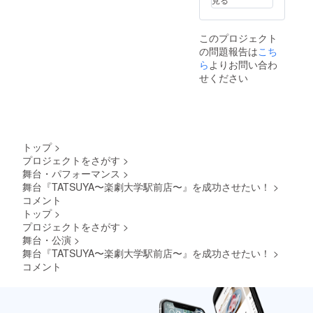
応援の
方から
だきま
理する
きま
コメン
随時集
す。 ●
ため
す。）
トを劇
計し、
リター
に、お
※オプ
このプロジェクト
場に掲
熨斗に
ンの実
客様の
ション
の問題報告は
こち
載させ
お名前
施スケ
情報と
選択で
ていた
(企業名)
ジュー
ら
よりお問い合わ
メール
応援す
だきま
を記入
ル ①舞
アドレ
るキャ
せください
す。 ③
し、劇
台
スのご
ストを1
本番期
場や稽
『TATS
入力を
名選択
間中、
古場に
UYA〜
お願い
してく
どこか
掲載い
楽劇大
いたし
ださ
のタイ
たしま
学駅前
ます。
い。
ミング
す。
店〜』
（ゲネ
トップ
>
で支援
②9/13
全公演
の観覧
プロジェクトをさがす
>
者様の
～9/18
をご観
方法に
舞台・パフォーマンス
>
お名前
までの
劇いた
関して
でお弁
本番期
だけま
舞台『TATSUYA〜楽劇大学駅前店〜』を成功させたい！
>
は、後
当を運
間中、
す。 ※
日メー
コメント
営が代
どこか
全席SS
ルを送
トップ
>
理購入
のタイ
席保証
らせて
プロジェクトをさがす
>
し、
ミング
（前列
いただ
舞台・公演
>
キャス
で1度支
保証、
きま
舞台『TATSUYA〜楽劇大学駅前店〜』を成功させたい！
ト・ス
援者様
各公演
>
す。）
タッフ
は、公
チェキ2
※オプ
コメント
にお届
演を無
枚付
ション
けいた
料でご
き）
選択で
だけま
覧いた
②9/13
応援す
す。
だくこ
のゲネ
るキャ