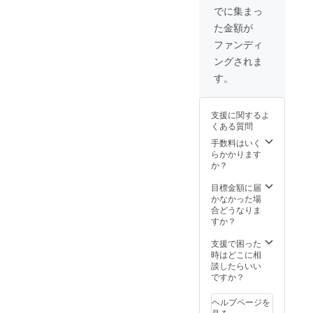
メント
いたし
渡し ※
フ立ち
ださ
でに集まっ
必須項
を100文
ます。
公演一
合いの
い。
目】 ※
た金額が
字以内
④本公
週間前
下、会
【記入
オプ
で劇場
演に1回
までに
場にご
必須項
ファンディ
ション
に掲載
ご招待
送付予
入場頂
目】 ※
に指定
ングされま
いたし
いたし
定。
きま
運営が
キャス
ます。
ます。
（簡易
す。 ※
名簿管
す。
トの選
●リター
▽こち
書留に
公演時
理する
択をお
ンの実
らのリ
てお送
に、ス
ため
願いし
施スケ
ターン
りいた
チール
に、お
ます。
支援に関するよ
ジュー
品は、
しま
撮影や
客様の
※差し入
くある質問
ル ①ご
ご選択
す。）
取材カ
情報と
れたい
支援を
頂いた
④限定
メラな
手数料はいく
メール
品物の
頂いた
キャス
ブロマ
どが入
らかかります
アドレ
選択を
方から
ト様の
イドを
る可能
か？
スのご
お願い
随時集
チケッ
お渡し
性がご
入力を
いたし
計し、
ト扱い
▽こち
ざいま
目標金額に届
お願い
ます。
A4サイ
とさせ
らのリ
すので
かなかった場
いたし
※備考欄
ズのコ
ていた
ターン
あらか
合どうなりま
ます。
に応援
メント
だきま
品は、
じめご
すか？
（ゲネ
コメン
用紙に
す。 ●
ご選択
了承く
の観覧
トをご
記入い
リター
頂いた
ださ
支援で困った
方法に
記入く
たしま
ンの実
キャス
い。
時はどこに相
関して
ださ
す。
施スケ
ト様の
【記入
談したらいい
は、後
い。(50
②9/13
ジュー
チケッ
必須項
ですか？
日メー
文字以
からの
ル ①ご
ト扱い
目】 ※
ルを送
内)
本番期
支援を
とさせ
運営が
らせて
ヘルプページを
間は、
頂いた
ていた
名簿管
いただ
見る