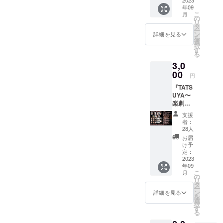
①お礼
年09
メール
こ
月
をお送
の
リ
りいた
タ
ー
しま
ン
詳細を見る
を
す。 ②
選
択
応援コ
す
る
メント
3,0
を劇場
やホー
00
円
ムペー
『TATS
ジに掲
UYA〜
載いた
楽劇大
しま
学駅前
す。
支援
店〜』
【リ
者：
の稽古
ターン
28人
場に差
の実施
お届
し入れ
スケ
け予
をお届
ジュー
定：
けいた
2023
ル】 ①
年09
しま
ご支援
こ
月
す！
を頂い
の
リ
【指定
た方か
タ
ー
キャス
ら随時
ン
詳細を見る
を
トへの
集計
選
択
応援コ
し、
す
る
メント
カード
を稽古