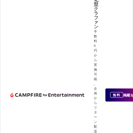
型
ク
ラ
フ
ァ
ン
手
数
料
0
円
か
ら
実
施
可
能
。
企
画
掲載
無料
か
ら
リ
タ
ー
ン
配
送