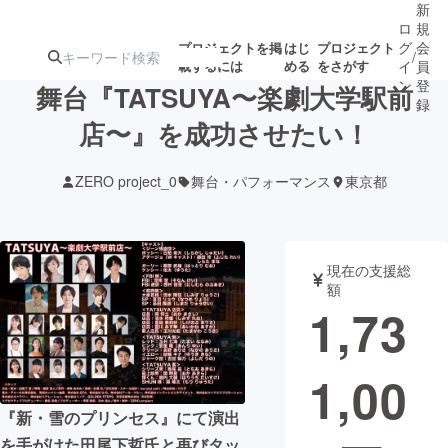
新
ロ
規
グ
会
プロジェクトを掲
はじ
プロジェクト
/
載するには
める
をさがす
イ
員
ン
登
舞台『TATSUYA〜楽劇大学駅前
録
店〜』を成功させたい！
人気のプロ
注目のリ
注目の新着プロ
募集終了が近いプ
もうすぐ公開
ZERO project_0
舞台・パフォーマンス
東京都
ジェクト
ターン
ジェクト
ロジェクト
されます
アート・写真
音楽
現在の支援総
額
1,73
テクノロジー・ガジェット
ゲーム・サ
1,00
映像・映画
書籍・雑誌
『新・雪のプリンセス』にて演出
ビジネス・起業
チャレンジ
を手がけた田尾下哲氏と再びタッ