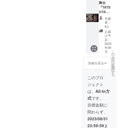
ご指定
名・企
舞台
施スケ
を送付
しま
いただ
業名を
『TATS
ジュー
させて
す。 ③
けま
掲載さ
UYA〜
ル ①ク
いただ
癒し
す。掲
せて頂
楽劇大
ラウド
きま
グッズ
支援
載して
きま
学駅前
ファン
す。 ②
を稽古
者：
もよい
す。 ②
店〜』
ディン
当日は
9人
場でお
お名前
会場に
を全公
グ終了
スタッ
届けし
お届
を備考
協賛者
演観た
後、9月
フ立ち
け予
た旨を
欄にご
(法人の
い！！
12日ま
定：
合いの
公式
記入く
場合は
！ ●リ
2023
でに記
下、会
SNSな
年09
ださ
社名)と
ターン
載頂い
場にご
どでご
こ
月
い。）
して、
内容
たメー
の
入場頂
報告さ
リ
●リター
事業内
①9/13
ルアド
タ
きま
せてい
ー
ン内容
容など
〜9/18
レス宛
ン
す。 ※
詳細を見る
ただき
を
・お客
と共に
の全9公
に集合
選
公演時
ます。
択
様の応
A4サイ
演をご
場所・
す
に、ス
④9/13
る
援コメ
ズの書
観劇い
時間・
チール
このプロ
からの
ントを
類を額
ただけ
整理番
撮影や
本番期
ジェクト
公式
縁にい
ます！
号を記
取材カ
間は、
SNSな
れて掲
②ゲネ
載した
メラな
は、
All-In方
応援コ
どで発
示させ
プロに
メール
どが入
メント
式
です。
信させ
て頂き
ご招待
を送付
る可能
を劇場
ていた
ます。
いたし
させて
性がご
目標金額に
に掲載
だきま
③公演
ます。
いただ
ざいま
させて
関わらず、
す。 ・
のパン
③ピク
きま
すので
いただ
お客様
フレッ
チャー
す。 ②
あらか
2023/08/31
きま
からの
トを1部
チケッ
当日は
じめご
す。
23:59:59
ま
応援コ
お渡し
トをお
スタッ
了承く
【記入