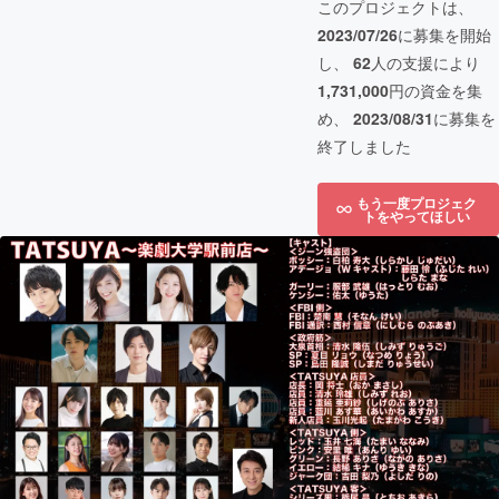
このプロジェクトは、
2023/07/26
に募集を開始
し、
62
人の支援により
1,731,000
円の資金を集
め、
2023/08/31
に募集を
終了しました
もう一度プロジェク
トをやってほしい