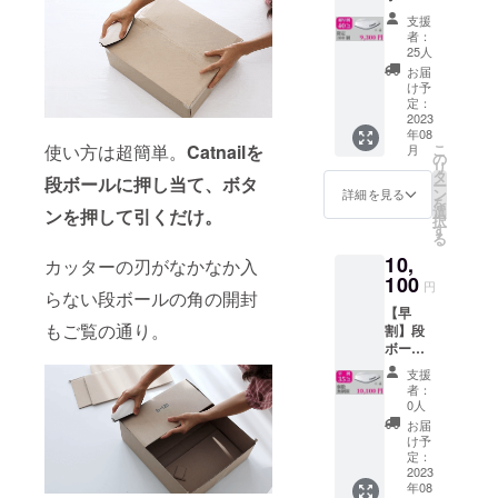
カッ
支援
ター
者：
Catnail
25人
×4個
お届
【一般
け予
販売予
定：
定価格
2023
年08
15,600
こ
使い方は超簡単。
Catnail
を
月
円の
の
リ
40％OF
タ
段ボールに押し当て、ボタ
ー
F】
ン
詳細を見る
を
【セッ
選
ンを押して引くだけ。
択
ト内
す
る
容】 ・
10,
本体4個
カッターの刃がなかなか入
・スト
100
円
らない段ボールの角の開封
ラップ4
【早
個 ・替
もご覧の通り。
割】段
え刃8個
ボール
カッ
支援
ター
者：
Catnail
0人
×4個
お届
【一般
け予
販売予
定：
定価格
2023
年08
15,600