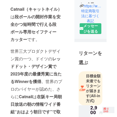
カー企業様
https://www.office35.jp/
Catnail
（キャットネイル）
のD2C事業
特定商取引
のサポート
法に基づく
は
段ボールの開封作業を安
表記
や、日本に
全かつ短時間で行える段
メッセー
販路をお持
ジを送る
ボール専用セイフティー
ちでない海
外メーカー
カッター
です。
企業様の日
本進出のお
世界三大プロダクトデザイ
リターンを
手伝いをさ
ン賞の一つ、ドイツの
レッ
せていただ
選ぶ
ドドット・デザイン賞で
いておりま
す。
2023年度の最優秀賞に当た
目標金額
CAMPFIRE
未達でも
るWinnerを獲得
。世界のプ
ではメー
リターン
ロのバイヤーが認めた、さ
カー企業様
が届きま
す
(All-in
と共に、優
らに
Catnail
は
在阪キー局朝
方式)
れた商品を
日放送の朝の情報ワイド番
2,9
ご紹介させ
残り
組“おはよう朝日です”で取
00
263
て頂いてお
円