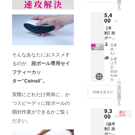
ト内
選
択
容】 ・
す
る
本体2個
5,4
・スト
00
ラップ2
円
個 ・替
【早
え刃4個
割】段
ボール
カッ
支援
ター
者：
Catnail
3人
そんなあなたにおススメす
×2個
お届
【一般
るのが、
段ボール専用セイ
け予
販売予
定：
フティーカッ
定価格
2023
年08
7,800円
こ
月
ター“Catnail”。
の
の
リ
30％OF
タ
ー
F】
ン
詳細を見る
実際にどれだけ簡単に、か
を
【セッ
選
択
ト内
す
つスピーディに段ボールの
る
容】 ・
9,3
本体2個
開封作業ができるかご覧く
残り
・スト
00
275
円
ラップ2
ださい。
【超早
個 ・替
割】段
え刃4個
ボール