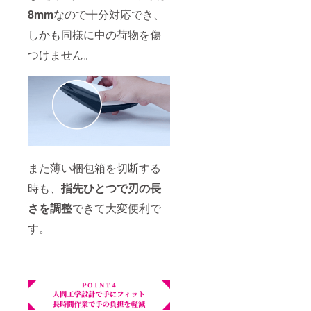
8mm
なので十分対応でき、
しかも同様に中の荷物を傷
つけません。
また薄い梱包箱を切断する
時も、
指先ひとつで刃の長
さを調整
できて大変便利で
す。