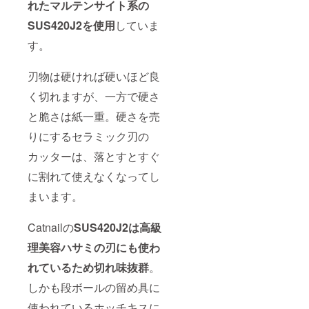
れたマルテンサイト系の
SUS420J2を使用
していま
す。
刃物は硬ければ硬いほど良
く切れますが、一方で硬さ
と脆さは紙一重。硬さを売
りにするセラミック刃の
カッターは、落とすとすぐ
に割れて使えなくなってし
まいます。
Catnailの
SUS420J2は高級
理美容ハサミの刃にも使わ
れているため切れ味抜群
。
しかも段ボールの留め具に
使われているホッチキスに