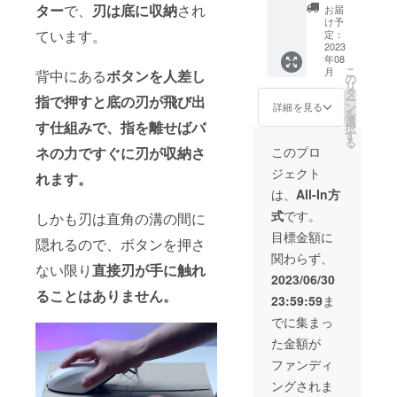
×30個
ター
で、
刃は底に収納
され
お届
【一般
け予
販売予
ています。
定：
定価格
2023
年08
15,600
こ
月
背中にある
ボタンを人差し
円の
の
リ
40％OF
タ
ー
指で押すと底の刃が飛び出
F】
ン
詳細を見る
を
【セッ
選
す仕組みで、指を離せばバ
択
ト内
す
る
容】 ・
このプロ
ネの力ですぐに刃が収納さ
本体30
ジェクト
個 ・ス
れます。
トラッ
は、
All-In方
プ30個
式
です。
しかも刃は直角の溝の間に
・替え
刃60個
目標金額に
隠れるので、ボタンを押さ
関わらず、
ない限り
直接刃が手に触れ
2023/06/30
ることはありません。
23:59:59
ま
でに集まっ
た金額が
ファンディ
ングされま