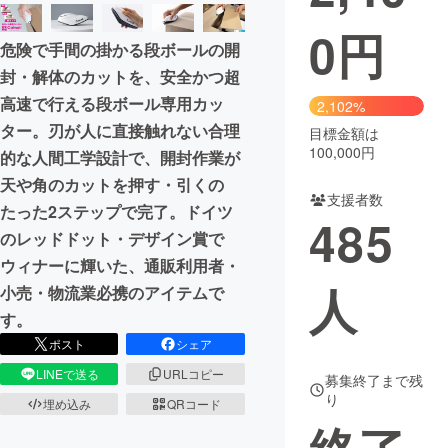
0
円
まちづくり・地域活性化
危険で手間の掛かる段ボールの開
封・解体のカットを、安全かつ超
CAMPFIRE for Social Good
CAMPFIRE Creation
高速で行える段ボール専用カッ
2,102%
CAMPFIREふるさと納税
machi-ya
コミュニティ
ター。刃が人に直接触れない合理
目標金額は
100,000円
的な人間工学設計で、開封作業が
天や角のカットを押す・引くの
支援者数
たった2ステップで完了。ドイツ
485
のレッドドット・デザイン賞で
ウィナーに輝いた、通販利用者・
人
小売・物流業必携のアイテムで
す。
ポスト
シェア
LINEで送る
URLコピー
募集終了まで残
り
埋め込み
QRコード