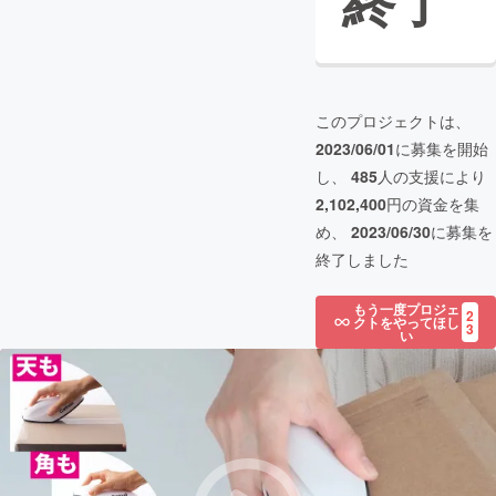
終了
このプロジェクトは、
2023/06/01
に募集を開始
し、
485
人の支援により
2,102,400
円の資金を集
め、
2023/06/30
に募集を
終了しました
もう一度プロジェ
2
クトをやってほし
3
い