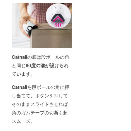
Catnail
の底は段ボールの角
と同じ
90度の溝が設けられ
ています
。
Catnail
を段ボールの角に押
し当てて、ボタンを押して
そのままスライドさせれば
角のガムテープの切断も超
スムーズ。