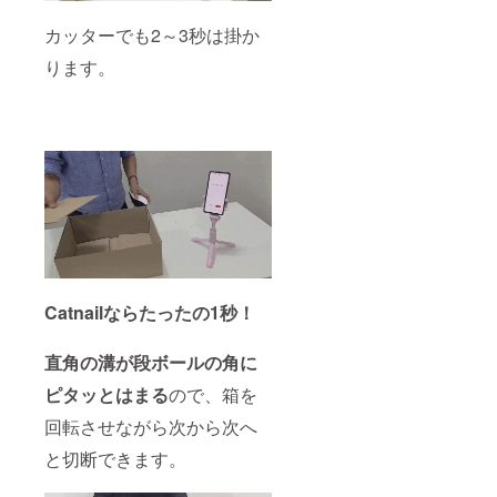
カッターでも2～3秒は掛か
ります。
Catnail
ならたったの1秒！
直角の溝が段ボールの角に
ピタッとはまる
ので、箱を
回転させながら次から次へ
と切断できます。