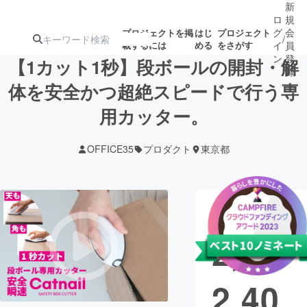
新
ロ
規
グ
会
プロジェクトを掲
はじ
プロジェクト
/
載するには
める
をさがす
イ
員
ン
登
【1カット1秒】段ボールの開封・解
録
体を安全かつ超絶スピードで行う専
用カッター。
人気のプロ
注目のリ
注目の新着プロ
募集終了が近いプ
もうすぐ公開
ジェクト
ターン
ジェクト
ロジェクト
されます
OFFICE35
プロダクト
東京都
アート・写真
音楽
現在の支援総
テクノロジー・ガジェット
ゲーム・サ
額
2,10
映像・映画
書籍・雑誌
2,40
ビジネス・起業
チャレンジ