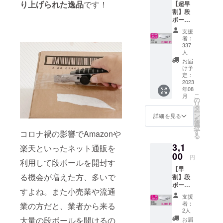
ります。
り上げられた逸品
です！
【超早
割】段
本当に良い
ボール
商品だけを
カッ
支援
ター
お客さまに
者：
Catnail
337
届けて、1人
×1個
人
でも多くの
【一般
お届
販売予
け予
方の豊かな
定価格
定：
暮らしを支
2023
3,900円
年08
えるお手伝
の
こ
月
25％OF
の
いが出来れ
リ
F】
タ
ー
ば幸いで
【セッ
ン
詳細を見る
を
ト内
す。
選
択
容】 ・
す
コロナ禍の影響でAmazonや
る
本体1個
3,1
・スト
楽天といったネット通販を
00
ラップ1
円
利用して段ボールを開封す
個 ・替
【早
え刃2個
る機会が増えた方、多いで
割】段
※ご注文
ボール
状況、
すよね。また小売業や流通
カッ
使用部
支援
ター
材の供
者：
業の方だと、業者から来る
Catnail
給状
2人
×1個
況、製
大量の段ボールを開けるの
お届