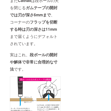
また
Catnail
は段ボールの天
を閉じる
ガムテープの開封
では刃が深さ6mmまで
、
コーナーの
フラップを切断
する時は刃の深さは11mm
まで届くようにデフォルト
されています。
実はこれ、
段ボールの開封
や解体で非常に合理的な寸
法
です。