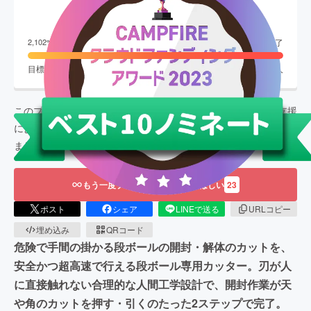
2,102,400
円
終了
2,102
%達成
目標金額
100,000
円
支援者数
485
人
このプロジェクトは、
2023/06/01
に募集を開始し、
485
人の支援
により
2,102,400
円の資金を集め、
2023/06/30
に募集を終了し
ました
もう一度プロジェクトをやってほしい
23
ポスト
シェア
LINEで送る
URLコピー
埋め込み
QRコード
危険で手間の掛かる段ボールの開封・解体のカットを、
安全かつ超高速で行える段ボール専用カッター。刃が人
に直接触れない合理的な人間工学設計で、開封作業が天
や角のカットを押す・引くのたった2ステップで完了。