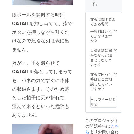
す。
段ボールを開封する時は
支援に関するよ
CATAIL
を押し当てて、指で
くある質問
手数料はいく
ボタンを押しながら引くだ
らかかります
けなので危険な刃は表に出
か？
ません。
目標金額に届
かなかった場
合どうなりま
万が一、手を滑らせて
すか？
CATAIL
を落としてしまって
支援で困った
時はどこに相
も、バネの力ですぐに本体
談したらいい
の収納さます。そのため落
ですか？
とした拍子に刃が折れて、
ヘルプページを
見る
飛んで来るといった危険も
ありません。
このプロジェクト
の問題報告は
こち
ら
よりお問い合わ