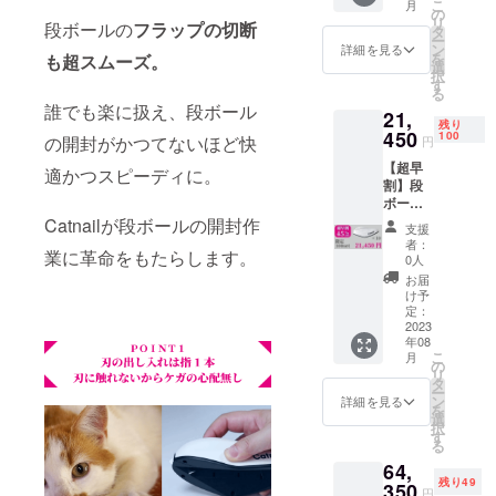
こ
月
円の
の
リ
段ボールの
フラップの切断
35％OF
タ
ー
F】
ン
詳細を見る
を
も超スムーズ。
【セッ
選
択
ト内
す
る
容】 ・
誰でも楽に扱え、段ボール
21,
本体4個
残り
・スト
450
100
の開封がかつてないほど快
円
ラップ4
【超早
個 ・替
適かつスピーディに。
割】段
え刃8個
ボール
カッ
Catnailが段ボールの開封作
支援
ター
者：
業に革命をもたらします。
Catnail
0人
×4個
お届
【一般
け予
販売予
定：
定価格
2023
年08
15,600
こ
月
円の
の
リ
40％OF
タ
ー
F】
ン
詳細を見る
を
【セッ
選
択
ト内
す
る
容】 ・
64,
本体10
残り49
個 ・ス
350
円