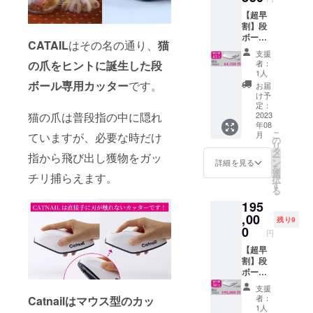
トラッ
【超早
プ10個
割】段
・替え
ボール
刃20個
CATAIL
はその名の通り、
猫
カッ
支援
ター
の爪をヒントに誕生した段
者：
Catnail
1人
×30個
ボール専用カッター
です。
お届
【一般
け予
販売予
定：
猫の爪は普段指の中に隠れ
定価格
2023
年08
15,600
こ
月
ていますが、必要な時だけ
円の
の
リ
40％OF
タ
指から飛び出し獲物をガッ
ー
F】
ン
詳細を見る
を
【セッ
選
チリ捕らえます。
択
ト内
す
る
容】 ・
195
本体30
個 ・ス
,00
残り9
トラッ
0
円
プ30個
・替え
【超早
刃60個
割】段
ボール
カッ
支援
ター
者：
Catnail
はマウス型のカッ
Catnail
1人