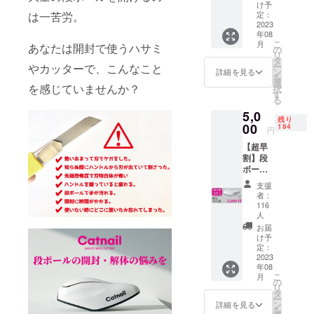
【一般
造工程
け予
販売予
定：
は一苦労。
上の都
定価格
2023
合等に
年08
3,900円
より出
こ
月
あなたは開封で使うハサミ
の
の
荷時期
リ
20％OF
タ
が遅れ
ー
やカッターで、こんなこと
F】
ン
る場合
詳細を見る
を
【セッ
選
があり
を感じていませんか？
択
ト内
す
ます。
る
容】 ・
※皆様の
5,0
本体1個
購入に
残り
・スト
00
184
より量
円
ラップ1
産効率
【超早
個 ・替
が向上
割】段
え刃2個
した場
ボール
合、正
カッ
規販売
支援
ター
価格が
者：
Catnail
116
販売予
×2個
人
定価格
【一般
お届
より下
販売予
け予
がる可
定価格
定：
能性も
2023
7,800円
ござい
年08
の
ます。
こ
月
35％OF
の
リ
F】
タ
ー
【セッ
ン
詳細を見る
を