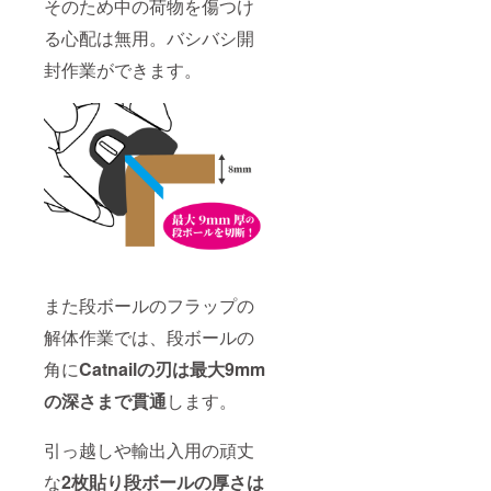
そのため中の荷物を傷つけ
る心配は無用。バシバシ開
封作業ができます。
また段ボールのフラップの
解体作業では、段ボールの
角に
Catnail
の刃は最大9mm
の深さまで貫通
します。
引っ越しや輸出入用の頑丈
な
2枚貼り段ボールの厚さは