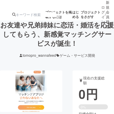
新
ロ
規
グ
会
プロジェクトを掲
はじ
プロジェクト
/
載するには
める
をさがす
イ
員
ン
登
お友達や兄弟姉妹に恋活・婚活を応援
録
してもらう、新感覚マッチングサー
ビスが誕生！
人気のプロ
注目のリ
注目の新着プロ
募集終了が近いプ
もうすぐ公開
ジェクト
ターン
ジェクト
ロジェクト
されます
tomopro_wannafeed
ゲーム・サービス開発
アート・写真
音楽
現在の支援総
テクノロジー・ガジェット
ゲーム・サ
額
0
円
映像・映画
書籍・雑誌
0%
ビジネス・起業
チャレンジ
目標金額は