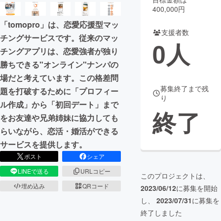
400,000円
まちづくり・地域活性化
「tomopro」は、恋愛応援型マッ
支援者数
チングサービスです。従来のマッ
0
人
CAMPFIRE for Social Good
CAMPFIRE Creation
チングアプリは、恋愛強者が独り
CAMPFIREふるさと納税
machi-ya
コミュニティ
勝ちできる"オンライン"ナンパの
場だと考えています。この格差問
募集終了まで残
題を打破するために「プロフィー
り
ル作成」から「初回デート」まで
終了
をお友達や兄弟姉妹に協力しても
らいながら、恋活・婚活ができる
サービスを提供します。
ポスト
シェア
LINEで送る
URLコピー
このプロジェクトは、
埋め込み
QRコード
2023/06/12
に募集を開始
し、
2023/07/31
に募集を
終了しました