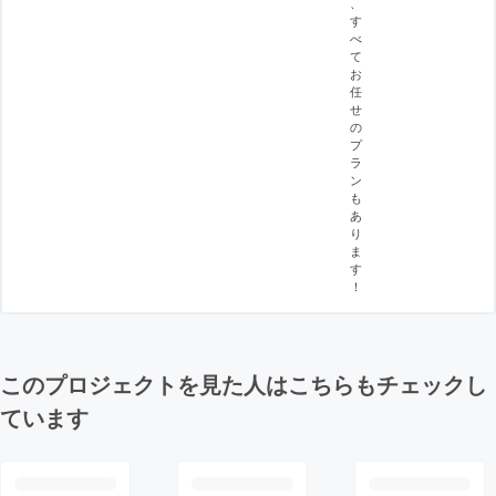
、
す
べ
て
お
任
せ
の
プ
ラ
ン
も
あ
り
ま
す
！
このプロジェクトを見た人はこちらもチェックし
ています