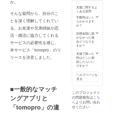
か。
支援に関するよ
くある質問
そんな疑問から、自分のこ
手数料はいく
とを深く理解してくれてい
らかかります
か？
る、お友達や兄弟姉妹が恋
目標金額に届
活・婚活に協力してくれる
かなかった場
合どうなりま
サービスの必要性を感じ、
すか？
本サービス「tomopro」のリ
支援で困った
リースを決意しました。
時はどこに相
談したらいい
ですか？
ヘルプページを
見る
■一般的なマッチ
このプロジェクト
ングアプリと
の問題報告は
こち
ら
よりお問い合わ
「tomopro」の違
せください