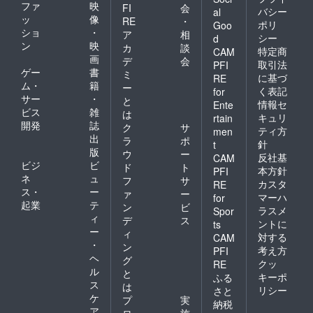
ファ
映
FI
会
バシー
al
ッ
像
RE
・
ポリ
Goo
ショ
・
ア
相
シー
d
ン
映
カ
談
特定商
CAM
画
デ
会
取引法
PFI
ゲー
書
ミ
に基づ
RE
ム・
籍
ー
く表記
for
サー
・
と
情報セ
Ente
ビス
雑
は
キュリ
rtain
開発
誌
ク
サ
ティ方
men
出
ラ
ポ
針
t
版
ウ
ー
反社基
CAM
ビジ
ビ
ド
ト
本方針
PFI
ネ
ュ
フ
サ
カスタ
RE
ス・
ー
ァ
ー
マーハ
for
起業
テ
ン
ビ
ラスメ
Spor
ィ
デ
ス
ントに
ts
ー
ィ
対する
CAM
・
ン
考え方
PFI
ヘ
グ
クッ
RE
ル
と
キーポ
ふる
ス
は
リシー
さと
ケ
プ
実
納税
ア