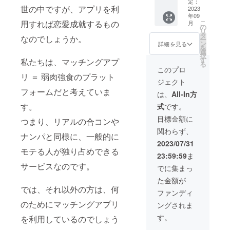
援者や
載・公
定：
世の中ですが、アプリを利
創立者
2023
開する
年09
で交流
ことは
用すれば恋愛成就するもの
こ
月
いただ
禁止で
の
リ
ける場
す。 ・
タ
なのでしょうか。
ー
にご招
リリー
ン
詳細を見る
を
待
ス時に
選
択
（2023
お知ら
す
私たちは、マッチングアプ
る
年9月
せメー
このプロ
頃） ・
リ ＝ 弱肉強食のプラット
ル
ジェクト
感謝を
フォームだと考えていま
込めた
は、
All-In方
お礼の
す。
式
です。
メール
・リ
目標金額に
つまり、リアルの合コンや
リース
関わらず、
時にお
ナンパと同様に、一般的に
知らせ
2023/07/31
メール
モテる人が独り占めできる
23:59:59
ま
サービスなのです。
でに集まっ
た金額が
では、それ以外の方は、何
ファンディ
のためにマッチングアプリ
ングされま
す。
を利用しているのでしょう