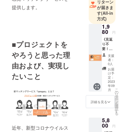
リターン
提供します。
が届きま
す
(All-in
方式)
1,9
80
円
《見返
■プロジェクトを
り不
要！応
やろうと思った理
援コー
支援
ス》 ・
者：
感謝を
由および、実現し
0人
込めた
お届
お礼の
け予
たいこと
メール
定：
・リ
2023
年09
リース
こ
月
時にお
の
リ
知らせ
タ
ー
メール
ン
詳細を見る
を
選
択
す
る
5,8
00
円
近年、新型コロナウイルス