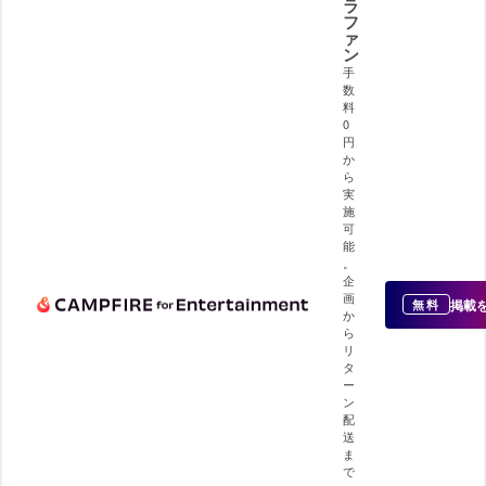
ラ
フ
ァ
ン
手
数
料
0
円
か
ら
実
施
可
能
。
企
画
掲載
無料
か
ら
リ
タ
ー
ン
配
送
ま
で