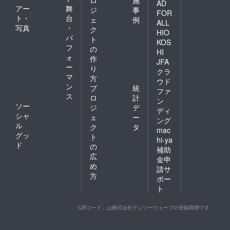
ロ
施
AD
アー
舞
ジ
事
FOR
ト・
台
ェ
例
ALL
写真
・
ク
HIO
パ
ト
KOS
フ
の
HI
ォ
作
JFA
ー
り
クラ
マ
方
ウド
ン
プ
統
ファ
ス
ロ
計
ン
ソー
ジ
デ
ディ
シャ
ェ
ー
ング
ル
ク
タ
mac
グッ
ト
hi-ya
ド
の
補助
広
金申
め
請サ
方
ポー
ト
「QRコード」は株式会社デンソーウェーブの登録商標です。