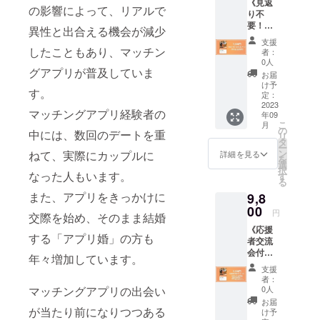
《見返
の影響によって、リアルで
り不
要！全
異性と出合える機会が減少
力応援
支援
コー
したこともあり、マッチン
者：
ス》 ・
0人
グアプリが普及していま
感謝を
お届
込めた
け予
す。
お礼の
定：
動画送
2023
マッチングアプリ経験者の
年09
付 -
こ
月
動画の
の
中には、数回のデートを重
リ
内容：
タ
ー
お礼 -
ン
ねて、実際にカップルに
詳細を見る
を
収録時
選
択
間：3分
なった人もいます。
す
る
程度 -
また、アプリをきっかけに
9,8
提供方
法：視
00
円
交際を始め、そのまま結婚
聴用の
《応援
URLを
する「アプリ婚」の方も
者交流
メール
会付き
で送信
年々増加しています。
コー
- 本リ
支援
ス》 ・
ターン
者：
本プロ
の内容
マッチングアプリの出会い
0人
ジェク
を無断
お届
トの応
が当たり前になりつつある
で転
け予