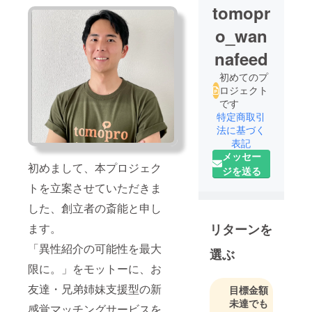
tomopr
o_wan
nafeed
初めてのプ
ロジェクト
です
特定商取引
法に基づく
表記
メッセー
初めまして、本プロジェク
ジを送る
トを立案させていただきま
した、創立者の斎能と申し
ます。
リターンを
「異性紹介の可能性を最大
選ぶ
限に。」をモットーに、お
友達・兄弟姉妹支援型の新
目標金額
未達でも
感覚マッチングサービスを