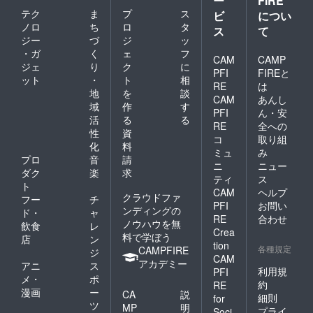
ー
FIRE
テク
ま
プ
ス
ビ
につい
ノロ
ち
ロ
タ
ス
て
ジー
づ
ジ
ッ
・ガ
く
ェ
フ
CAM
CAMP
ジェ
り
ク
に
PFI
FIREと
ット
・
ト
相
RE
は
地
を
談
CAM
あんし
域
作
す
PFI
ん・安
活
る
る
RE
全への
性
資
コ
取り組
化
料
ミュ
み
プロ
音
請
ニ
ニュー
ダク
楽
求
ティ
ス
ト
CAM
ヘルプ
クラウドファ
フー
チ
PFI
お問い
ンディングの
ド・
ャ
RE
合わせ
ノウハウを無
飲食
レ
Crea
料で学ぼう
店
ン
tion
各種規定
CAMPFIRE
ジ
CAM
アカデミー
アニ
ス
利用規
PFI
メ・
ポ
約
RE
漫画
ー
CA
説
細則
for
ツ
MP
明
プライ
Soci