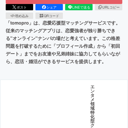
ポスト
シェア
LINEで送る
URLコピー
埋め込み
QRコード
「tomopro」は、恋愛応援型マッチングサービスです。
従来のマッチングアプリは、恋愛強者が独り勝ちでき
る"オンライン"ナンパの場だと考えています。この格差
問題を打破するために「プロフィール作成」から「初回
デート」までをお友達や兄弟姉妹に協力してもらいなが
ら、恋活・婚活ができるサービスを提供します。
エ
ン
タ
メ
領
域
特
化
型
ク