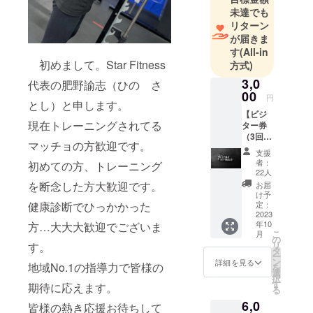
未達でも
リターン
が届きま
す
(All-in
初めまして。Star Fitness
方式)
3,0
代表の肥野諭志（ひの さ
00
円
とし）と申します。
【ビジ
現在トレーニングされてる
ター券
（3回
マッチョの方歓迎です。
分）】
支援
通常、1
者：
初めての方、トレーニング
回1,500
22人
円なの
を断念した方大歓迎です。
お届
で1,500
け予
円お得
健康診断でひっかかった
定：
になり
2023
年10
方…大大大歓迎でございま
ます。
こ
月
チケッ
の
リ
す。
トを郵
タ
ー
送致し
ン
詳細を見る
地域No.1の指導力で皆様の
を
ますの
選
択
で、
す
期待に応えます。
る
AM10:0
6,0
0～
皆様の熱き応援お待ちして