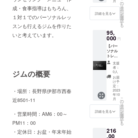
こ
月
換算す
話にて
の
リ
ると
成・食事指導はもちろん、
ご予約
タ
ー
6,250
をお願
ン
詳細を見る
を
１対１でのパーソナルレッ
円、通
い致し
選
択
常月会
ます。
す
スンも行えるジムを作りた
る
費6,600
※有効期
95,
円なの
限2023
いと考えています。
で4,200
000
年11月
円
円お得
～2024
【パー
になり
年4月末
ソナル
ます。
まで
トレー
ニン
支援
グ】
者：
2ヶ月分
ジムの概要
0人
（16
お届
回）の
け予
対面
定：
・場所：長野県伊那市西春
パーソ
2023
年10
ナルト
こ
月
近8501-11
レーニ
の
リ
ングに
タ
ー
なりま
ン
詳細を見る
・営業時間：AM6：00～
を
す。 お
選
択
客様の
す
PM11：00
る
目的に
216
合わせ
・定休日：お盆・年末年始
た食
,00