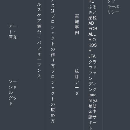
クッ
RE
ル
と
キーポ
ふる
ス
は
リシー
さと
ケ
プ
実
納税
ア
ロ
施
AD
アー
舞
ジ
事
FOR
ト・
台
ェ
例
ALL
写真
・
ク
HIO
パ
ト
KOS
フ
の
HI
ォ
作
JFA
ー
り
クラ
マ
方
ウド
ン
プ
統
ファ
ス
ロ
計
ン
ソー
ジ
デ
ディ
シャ
ェ
ー
ング
ル
ク
タ
mac
グッ
ト
hi-ya
ド
の
補助
広
金申
め
請サ
方
ポー
ト