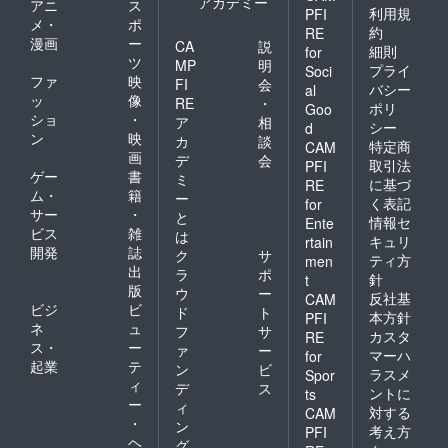
アカデミー
アニ
ス
利用規
PFI
メ・
ポ
約
RE
漫画
ー
CA
説
細則
for
ツ
MP
明
プライ
Soci
ファ
映
FI
会
バシー
al
ッ
像
RE
・
ポリ
Goo
ショ
・
ア
相
シー
d
ン
映
カ
談
特定商
CAM
画
デ
会
取引法
PFI
ゲー
書
ミ
に基づ
RE
ム・
籍
ー
く表記
for
サー
・
と
情報セ
Ente
ビス
雑
は
キュリ
rtain
開発
誌
ク
サ
ティ方
men
出
ラ
ポ
針
t
版
ウ
ー
反社基
CAM
ビジ
ビ
ド
ト
本方針
PFI
ネ
ュ
フ
サ
カスタ
RE
ス・
ー
ァ
ー
マーハ
for
起業
テ
ン
ビ
ラスメ
Spor
ィ
デ
ス
ントに
ts
ー
ィ
対する
CAM
・
ン
考え方
PFI
ヘ
グ