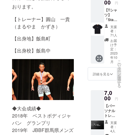
PM10:0
00
円
おります。
0までの
【Tシャ
間にご
ツ】
利用く
【トレーナー】圓山 一貴
「Star
ださ
い。
（まるやま かずき）
支援
Fitness
（PM8:
者：
」のロ
00まで
71人
【出身地】飯島町
ゴをお
にご入
お届
しゃれ
館下さ
け予
にセン
い） ※
定：
【出身校】飯島中
ター刺
2023
水曜日
年10
繍。 ワ
は無人
こ
月
ンポイ
営業の
の
リ
ントで
為、利
タ
ー
ピス
用不可
ン
詳細を見る
を
ネーム
※有効期
選
択
を付
限2023
す
る
け、一
年11月
7,0
味違っ
～2024
たTシャ
00
年11月
円
ツに。
末まで
【パー
色：
◆大会成績◆
ソナル
白・黒
2018年 ベストボディジャ
トレー
サイ
ニン
ズ：S・
パン グランプリ
支援
グ】 1
M・L・
者：
2019年 JBBF群馬県メンズ
回（60
XL・
4人
分）の