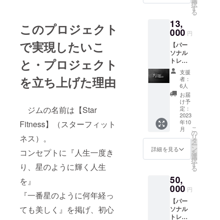
選
択
で、
ます。
す
る
AM10:0
※有効期
13,
0～
限2023
このプロジェクト
PM10:0
000
年11月
円
0までの
～2024
で実現したいこ
【パー
間にご
年4月末
ソナル
利用く
まで
と・プロジェクト
トレー
ださ
ニン
い。
支援
グ】 2
（PM8:
を立ち上げた理由
者：
回（60
00まで
6人
分）の
にご入
お届
対面
館下さ
け予
パーソ
ジムの名前は【Star
い） ※
定：
ナルト
2023
水曜日
年10
Fitness】（スターフィット
レーニ
は無人
こ
月
ングに
営業の
の
リ
ネス）。
なりま
為、利
タ
ー
す。 お
用不可
ン
詳細を見る
コンセプトに『人生一度き
を
客様の
※有効期
選
択
目的に
限2023
す
り、星のように輝く人生
る
合わせ
年11月
50,
た食
～2024
を』
事・ト
000
年11月
円
『一番星のように何年経っ
レーニ
末まで
【パー
ング指
ても美しく』を掲げ、初心
ソナル
導をさ
トレー
せて頂