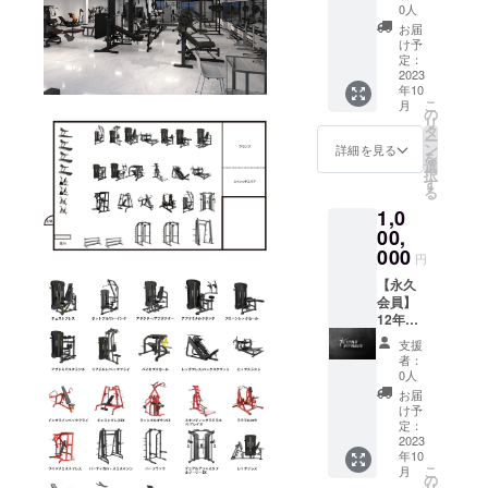
会費を
0人
先にお
お届
支払い
け予
頂くこ
定：
とで、
2023
年10
月々に
こ
月
換算す
の
リ
ると
タ
ー
5,500
ン
詳細を見る
を
円、通
選
択
常月会
す
る
費6,600
1,0
円なの
で
00,
66,000
000
円
円お得
になり
【永久
ます。
会員】
12年で
元が取
支援
れるの
者：
で、長
0人
い目で
お届
見ると
け予
かなり
定：
お得に
2023
年10
なりま
こ
月
す。 ※
の