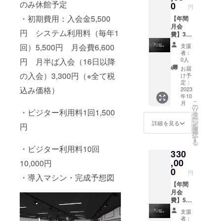
事・ト
のみ休館予定
0
円
レーニ
・初期費用：入会金5,500
ング指
【年間
導をさ
月会
円 システム利用料（毎年1
せて頂
費】3年
きま
分 3年
回）5,500円 月会費6,600
支援
す。 予
分の月
者：
約はHP
会費を
0人
円 月半ば入会（16日以降
と連動
先にお
お届
してい
支払い
の入会）3,300円（※全て税
け予
るアプ
頂くこ
定：
込み価格）
リまた
とで、
2023
年10
はお電
月々に
こ
月
話にて
換算す
の
リ
・ビジター利用料1回1,500
ご予約
ると
タ
ー
をお願
6,000
ン
詳細を見る
円
を
い致し
円、通
選
択
ます。
常月会
す
る
※有効期
費6,600
・ビジター利用料10回
330
限2023
円なの
年11月
で
,00
10,000円
～2024
21,600
0
円
・導入マシン・完成予想図
年4月末
円お得
まで
になり
【年間
ます。
月会
費】5年
分 5年
支援
分の月
者：