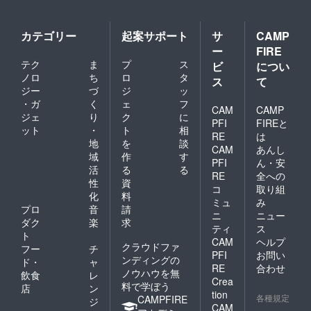
カテゴリー
起案サポート
サ
CAMP
ー
FIRE
テク
ま
プ
ス
ビ
につい
ノロ
ち
ロ
タ
ス
て
ジー
づ
ジ
ッ
・ガ
く
ェ
フ
CAM
CAMP
ジェ
り
ク
に
PFI
FIREと
ット
・
ト
相
RE
は
地
を
談
CAM
あんし
域
作
す
PFI
ん・安
活
る
る
RE
全への
性
資
コ
取り組
化
料
ミュ
み
プロ
音
請
ニ
ニュー
ダク
楽
求
ティ
ス
ト
CAM
ヘルプ
クラウドファ
フー
チ
PFI
お問い
ンディングの
ド・
ャ
RE
合わせ
ノウハウを無
飲食
レ
Crea
料で学ぼう
店
ン
tion
各種規定
CAMPFIRE
ジ
CAM