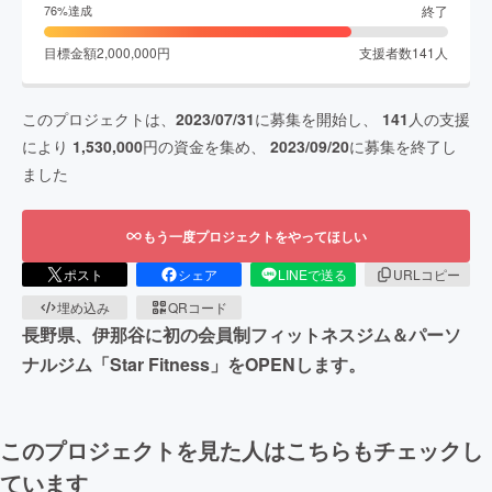
終了
76
%達成
目標金額
2,000,000
円
支援者数
141
人
このプロジェクトは、
2023/07/31
に募集を開始し、
141
人の支援
により
1,530,000
円の資金を集め、
2023/09/20
に募集を終了し
ました
もう一度プロジェクトをやってほしい
ポスト
シェア
LINEで送る
URLコピー
埋め込み
QRコード
長野県、伊那谷に初の会員制フィットネスジム＆パーソ
ナルジム「Star Fitness」をOPENします。
このプロジェクトを見た人はこちらもチェックし
ています