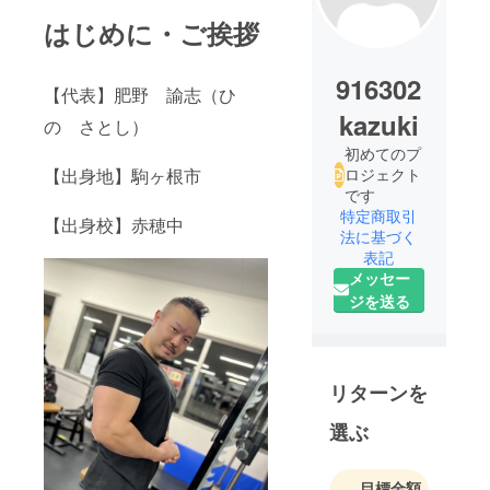
はじめに・ご挨拶
916302
【代表】肥野 諭志（ひ
kazuki
の さとし）
初めてのプ
【出身地】駒ヶ根市
ロジェクト
です
特定商取引
【出身校】赤穂中
法に基づく
表記
メッセー
ジを送る
リターンを
選ぶ
目標金額