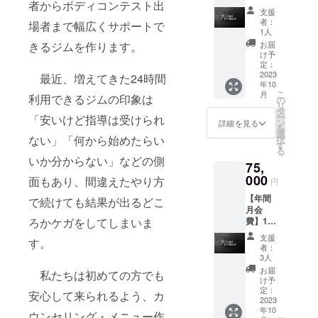
者からボディコンテスト出
ニン
きま
支援
グ】
す。 予
者：
場者まで幅広くサポートで
1ヶ月分
約はHP
1人
（8回）
と連動
きるジムを作ります。
お届
の対面
してい
け予
パーソ
るアプ
定：
ナルト
2023
リまた
最近、増えてきた24時間
年10
レーニ
はお電
こ
月
利用できるジムの印象は
ングに
話にて
の
リ
なりま
ご予約
タ
ー
「安いけど指導は受けられ
す。 お
をお願
ン
詳細を見る
を
客様の
い致し
選
ない」「何から始めたらい
択
目的に
ます。
す
る
合わせ
※有効期
いか分からない」などの側
75,
た食
限2023
事・ト
000
年11月
面もあり、間違えたやり方
円
レーニ
～2024
【年間
ング指
で続けても結果が出るどこ
年4月末
月会
導をさ
まで
ろかケガをしてしまいま
費】1年
せて頂
分 1年
きま
支援
す。
分の月
す。 予
者：
会費を
約はHP
3人
先にお
と連動
お届
私たちは初めての方でも
支払い
してい
け予
頂くこ
るアプ
定：
安心して来られるよう、カ
とで、
2023
リまた
年10
月々に
はお電
ウンセリング・メニュー作