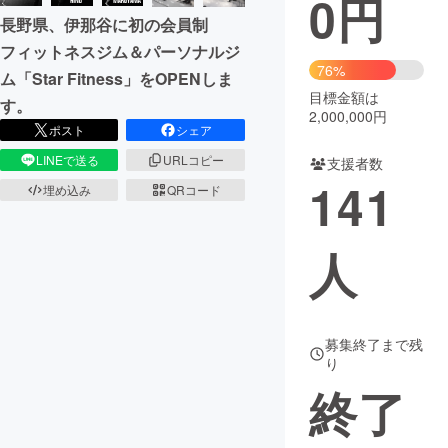
0
円
長野県、伊那谷に初の会員制
まちづくり・地域活性化
フィットネスジム＆パーソナルジ
76%
ム「Star Fitness」をOPENしま
目標金額は
CAMPFIRE for Social Good
CAMPFIRE Creation
す。
2,000,000円
CAMPFIREふるさと納税
machi-ya
コミュニティ
ポスト
シェア
LINEで送る
URLコピー
支援者数
141
埋め込み
QRコード
人
募集終了まで残
り
終了