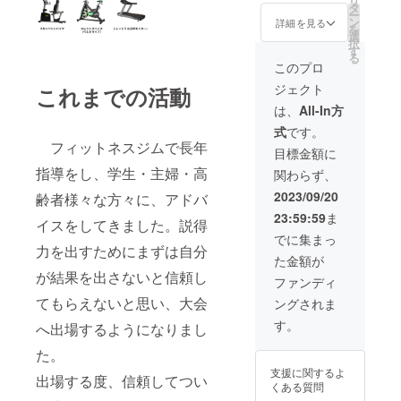
リ
有効期
タ
ー
限2023
ン
詳細を見る
を
年11月
選
択
～2073
す
る
年12月
このプロ
末まで
ジェクト
これまでの活動
は、
All-In方
式
です。
フィットネスジムで長年
目標金額に
指導をし、学生・主婦・高
関わらず、
2023/09/20
齢者様々な方々に、アドバ
23:59:59
ま
イスをしてきました。説得
でに集まっ
力を出すためにまずは自分
た金額が
が結果を出さないと信頼し
ファンディ
てもらえないと思い、大会
ングされま
す。
へ出場するようになりまし
た。
支援に関するよ
出場する度、信頼してつい
くある質問