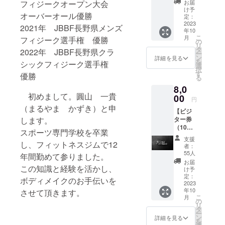
XXL 身
フィジークオープン大会
お届
対面
丈：
け予
オーバーオール優勝
パーソ
S63・
定：
ナルト
2023
M68・
2021年 JBBF長野県メンズ
年10
レーニ
L72・
こ
月
フィジーク選手権 優勝
ングに
XL75・
の
リ
なりま
XXL80
タ
2022年 JBBF長野県クラ
ー
す。 お
身幅：
ン
詳細を見る
を
シックフィジーク選手権
客様の
S47・
選
択
目的に
M52・
す
優勝
る
合わせ
L55・
8,0
た食
XL60・
初めまして。圓山 一貴
事・ト
00
XXL65
円
レーニ
肩幅：
（まるやま かずき）と申
【ビジ
ング指
S42・
します。
ター券
導をさ
M46・
（10回
せて頂
L50・
スポーツ専門学校を卒業
分）】
きま
XL55・
支援
し、フィットネスジムで12
通常、1
す。 予
XXL59
者：
回1,500
約はHP
55人
年間勤めて参りました。
円なの
と連動
お届
この知識と経験を活かし、
で7,000
してい
け予
円お得
るアプ
定：
ボディメイクのお手伝いを
になり
2023
リまた
年10
させて頂きます。
ます。
はお電
こ
月
チケッ
話にて
の
リ
トを郵
ご予約
タ
ー
送致し
をお願
ン
詳細を見る
を
ますの
い致し