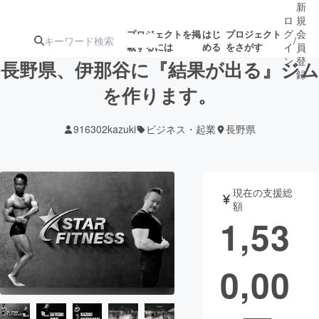
新
ロ
規
グ
会
プロジェクトを掲
はじ
プロジェクト
/
載するには
める
をさがす
イ
員
ン
登
長野県、伊那谷に『結果が出る』ジム
録
を作ります。
人気のプロ
注目のリ
注目の新着プロ
募集終了が近いプ
もうすぐ公開
916302kazuki
ビジネス・起業
長野県
ジェクト
ターン
ジェクト
ロジェクト
されます
アート・写真
音楽
現在の支援総
額
1,53
テクノロジー・ガジェット
ゲーム・サ
0,00
映像・映画
書籍・雑誌
ビジネス・起業
チャレンジ