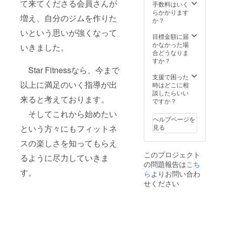
て来てくださる会員さんが
手数料はいく
らかかります
増え、自分のジムを作りた
か？
いという思いが強くなって
目標金額に届
かなかった場
いきました。
合どうなりま
すか？
Star Fitnessなら、今まで
支援で困った
以上に満足のいく指導が出
時はどこに相
談したらいい
来ると考えております。
ですか？
そしてこれから始めたい
ヘルプページを
という方々にもフィットネ
見る
スの楽しさを知ってもらえ
このプロジェクト
るように尽力していきま
の問題報告は
こち
す。
ら
よりお問い合わ
せください