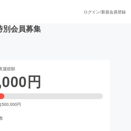
ログイン
/
新規会員登録
』特別会員募集
うすぐ公開されます
支援総額
プロダクト
,000
円
ファッション
スポーツ
00,000円
数
ア
ソーシャルグッド
人