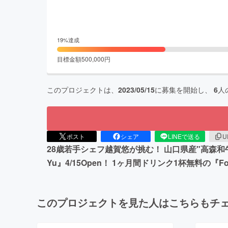
19
%達成
目標金額
500,000
円
このプロジェクトは、
2023/05/15
に募集を開始し、
6
人
ポスト
シェア
LINEで送る
U
28歳若手シェフ越賀悠が挑む！ 山口県産"高森和
Yu』4/15Open！ 1ヶ月間ドリンク1杯無料の
このプロジェクトを見た人はこちらもチ