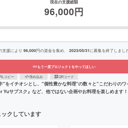
現在の支援総額
96,000
円
の支援により
96,000
円の資金を集め、
2023/05/31
に募集を終了しまし
もう一度プロジェクトをやってほしい
RLコピー
埋め込み
QRコード
牛"をイチオシとし、"個性豊かな料理"の数々と"こだわりのワ
『For Yuサブスク』など、他ではない企画やお料理を楽しめます！
ェックしています