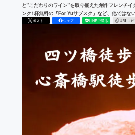
と"こだわりのワイン"を取り揃えた創作フレンチイタリアン
ンク1杯無料の『For Yuサブスク』など、他では
ポスト
シェア
LINEで送る
URLコ