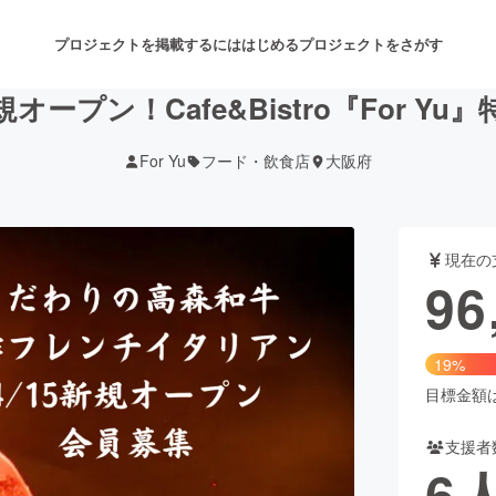
プロジェクトを掲載するには
はじめる
プロジェクトをさがす
オープン！Cafe&Bistro『For Yu
For Yu
フード・飲食店
大阪府
注目のリターン
注目の新着プロジェクト
募集終了が近いプロジェクト
も
現在の
音楽
舞台・パフォーマンス
96
ゲーム・サービス開発
フード・飲食店
19%
書籍・雑誌出版
アニメ・漫画
目標金額は5
支援者
チャレンジ
ビューティー・ヘルスケ
6