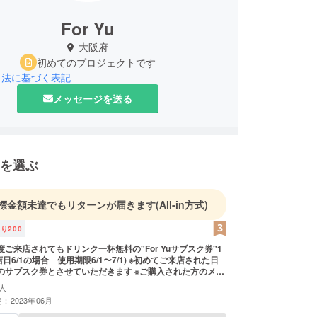
For Yu
大阪府
初めてのプロジェクトです
引法に基づく表記
メッセージを送る
を選ぶ
標金額未達でもリターンが届きます
(All-in方式)
残り
200
度ご来店されてもドリンク一杯無料の"For Yuサブスク券"1
日6/1の場合 使用期限6/1〜7/1) ※初めてご来店された日
のサブスク券とさせていただきます ※ご購入された方のメー
引換券をお送りいたします ◯シェフこだわりの前菜盛り合
人
：2023年06月