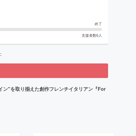
終了
支援者数
6
人
た
イン"を取り揃えた創作フレンチイタリアン『For