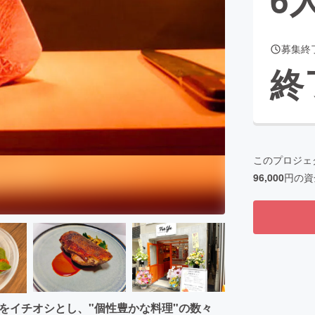
募集終
CAMPFIRE for Social Good
CAMPFIRE Creation
終
CAMPFIREふるさと納税
machi-ya
コミュニティ
このプロジェ
96,000
円の資
"をイチオシとし、"個性豊かな料理"の数々