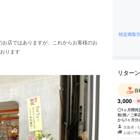
特定商取
ープンしたてのお店ではありますが、これからお客様のお
おります
リターン
目
3,000
円
◯1ヶ月間何
枚(例／ご来店
から1ヶ月分
ルアドレスに
支援者：0
わせ1皿
お届け予定