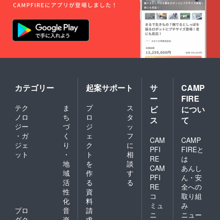
カテゴリー
起案サポート
サ
CAMP
ー
FIRE
テク
ま
プ
ス
ビ
につい
ノロ
ち
ロ
タ
ス
て
ジー
づ
ジ
ッ
・ガ
く
ェ
フ
CAM
CAMP
ジェ
り
ク
に
PFI
FIREと
ット
・
ト
相
RE
は
地
を
談
CAM
あんし
域
作
す
PFI
ん・安
活
る
る
RE
全への
性
資
コ
取り組
化
料
ミュ
み
プロ
音
請
ニ
ニュー
ダク
楽
求