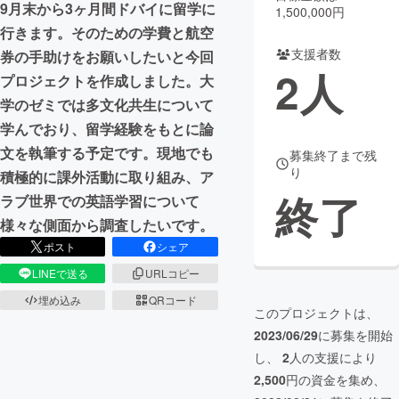
9月末から3ヶ月間ドバイに留学に
1,500,000円
行きます。そのための学費と航空
まちづくり・地域活性化
支援者数
券の手助けをお願いしたいと今回
2
人
プロジェクトを作成しました。大
CAMPFIRE for Social Good
CAMPFIRE Creation
学のゼミでは多文化共生について
CAMPFIREふるさと納税
machi-ya
コミュニティ
学んでおり、留学経験をもとに論
文を執筆する予定です。現地でも
募集終了まで残
り
積極的に課外活動に取り組み、ア
終了
ラブ世界での英語学習について
様々な側面から調査したいです。
ポスト
シェア
LINEで送る
URLコピー
埋め込み
QRコード
このプロジェクトは、
2023/06/29
に募集を開始
し、
2
人の支援により
2,500
円の資金を集め、