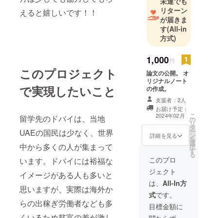
未達でも
リターン
えると嬉しいです！！
が届きま
す
(All-in
方式)
1,000
円
このプロジェクト
論文の公開。 オ
リジナルノート
で実現したいこと
の作成。
支援者：2人
お届け予定：
こ
2024年02月
留学先のドバイは、当地
の
リ
タ
ー
UAEの国民は少なく、世界
ン
詳細を見る
を
選
中から多くの人が集まって
択
す
る
このプロ
います。ドバイには裕福な
ジェクト
イメージがある人も多いと
は、
All-In方
思いますが、実際は海外か
式
です。
らの出稼ぎ労働者なども多
目標金額に
くいるため貧富の差が激し