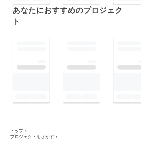
ご利用の際は下記URL
あなたにおすすめのプロジェク
からご利用ください。
https://coconala.com/in
ト
vite/NB0RYV
招待コード:NB0RYV
※質問等ございました
ら、ココナラよりご連
絡おまちしておりま
トップ
>
プロジェクトをさがす
>