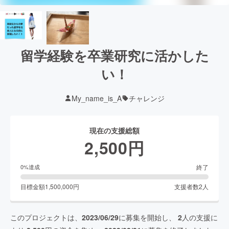
留学経験を卒業研究に活かした
い！
My_name_is_A
チャレンジ
現在の支援総額
2,500
円
終了
0
%達成
目標金額
1,500,000
円
支援者数
2
人
このプロジェクトは、
2023/06/29
に募集を開始し、
2
人の支援に