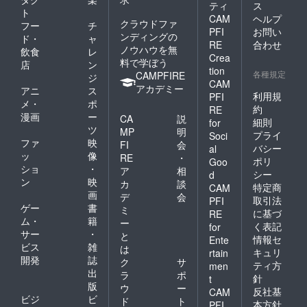
ティ
ス
ト
CAM
ヘルプ
クラウドファ
フー
チ
PFI
お問い
ンディングの
ド・
ャ
RE
合わせ
ノウハウを無
飲食
レ
Crea
料で学ぼう
店
ン
tion
各種規定
CAMPFIRE
ジ
CAM
アカデミー
アニ
ス
利用規
PFI
メ・
ポ
約
RE
漫画
ー
CA
説
細則
for
ツ
MP
明
プライ
Soci
ファ
映
FI
会
バシー
al
ッ
像
RE
・
ポリ
Goo
ショ
・
ア
相
シー
d
ン
映
カ
談
特定商
CAM
画
デ
会
取引法
PFI
ゲー
書
ミ
に基づ
RE
ム・
籍
ー
く表記
for
サー
・
と
情報セ
Ente
ビス
雑
は
キュリ
rtain
開発
誌
ク
サ
ティ方
men
出
ラ
ポ
針
t
版
ウ
ー
反社基
CAM
ビジ
ビ
ド
ト
本方針
PFI