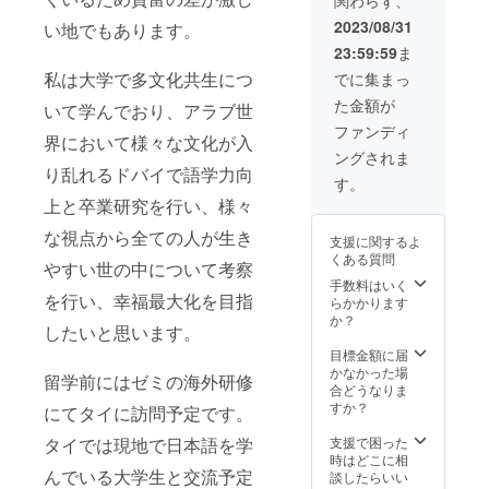
関わらず、
2023/08/31
い地でもあります。
23:59:59
ま
私は大学で多文化共生につ
でに集まっ
た金額が
いて学んでおり、アラブ世
ファンディ
界において様々な文化が入
ングされま
り乱れるドバイで語学力向
す。
上と卒業研究を行い、様々
な視点から全ての人が生き
支援に関するよ
くある質問
やすい世の中について考察
手数料はいく
を行い、幸福最大化を目指
らかかります
か？
したいと思います。
目標金額に届
かなかった場
留学前にはゼミの海外研修
合どうなりま
すか？
にてタイに訪問予定です。
タイでは現地で日本語を学
支援で困った
時はどこに相
んでいる大学生と交流予定
談したらいい