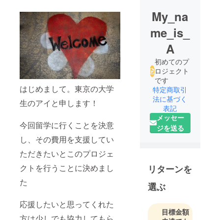
My_na
me_is_
A
初めてのプ
ロジェクト
です
はじめまして。東京の大学
特定商取引
法に基づく
生のアイと申します！
表記
メッセー
今回留学に行くことを決意
ジを送る
し、その費用を支援してい
ただきたいとこのプロジェ
クトを行うことに決めまし
リターンを
た
選ぶ
応援したいと思ってくれた
目標金額
方は少しでも協力してもら