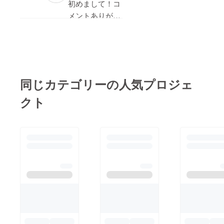
(Twitterフォロワー2.5
初めまして！コ
万)と申します。
メントありがと
うございます！
活動内容としましては
勧誘でしたらお
拡散用の画像作成、ク
断りします🙇‍♀️
ラファンURLを拡散さ
ご提案いただき
せて頂いております
ありがとうござ
同じカテゴリーの人気プロジェ
す。
いました！
支払いに関しましても
クト
安心安全のココナラ経
由でさせて頂いており
ます！
ココナラでは現在キャ
ンペーンしておりまし
て、初めてココナラご
利用の方は1000円OFF
となっております！