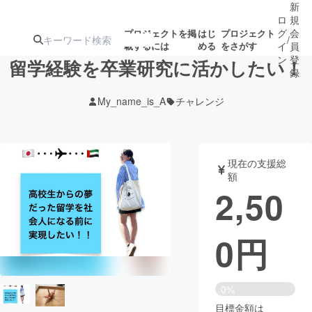
新
ロ
規
グ
会
プロジェクトを掲
はじ
プロジェクト
/
載するには
める
をさがす
イ
員
ン
登
留学経験を卒業研究に活かしたい！
録
My_name_is_A
チャレンジ
人気のプロ
注目のリ
注目の新着プロ
募集終了が近いプ
もうすぐ公開
ジェクト
ターン
ジェクト
ロジェクト
されます
現在の支援総
額
アート・写真
音楽
2,50
テクノロジー・ガジェット
ゲーム・サ
0
円
映像・映画
書籍・雑誌
0%
ビジネス・起業
チャレンジ
目標金額は