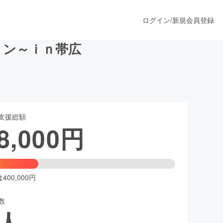
ログイン
/
新規会員登録
ョン～ｉｎ帯広
うすぐ公開されます
支援総額
プロダクト
8,000
円
ファッション
スポーツ
00,000円
数
ア
ソーシャルグッド
人