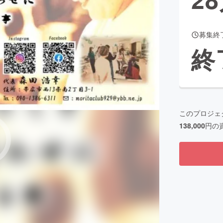
募集終
CAMPFIRE for Social Good
CAMPFIRE Creation
終
CAMPFIREふるさと納税
machi-ya
コミュニティ
このプロジェ
138,000
円の