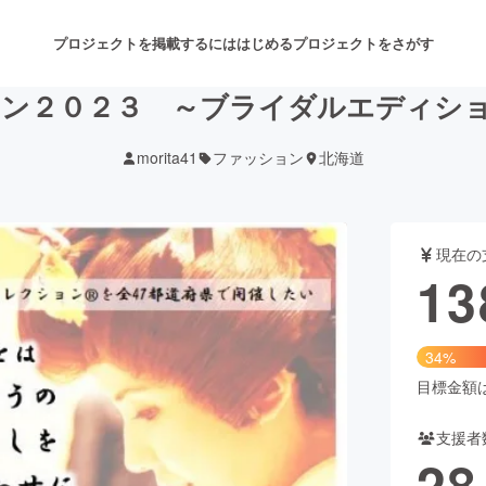
プロジェクトを掲載するには
はじめる
プロジェクトをさがす
ョン２０２３ ～ブライダルエディシ
morita41
ファッション
北海道
注目のリターン
注目の新着プロジェクト
募集終了が近いプロジェクト
も
現在の
音楽
舞台・パフォーマンス
13
ゲーム・サービス開発
フード・飲食店
34%
書籍・雑誌出版
アニメ・漫画
目標金額は4
支援者
チャレンジ
ビューティー・ヘルスケ
28