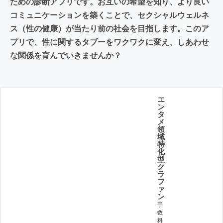
ための診断アプリです。お互いの希望を知り、より良い
コミュニケーションを築くことで、セクシャルウェルネ
ス（性の健康）が当たり前の社会を目指します。このア
プリで、性に関するタブーをワクワクに変え、しあわせ
な関係を育んでいきませんか？
エ
ン
タ
メ
領
域
特
化
型
ク
ラ
フ
ァ
ン
手
数
料