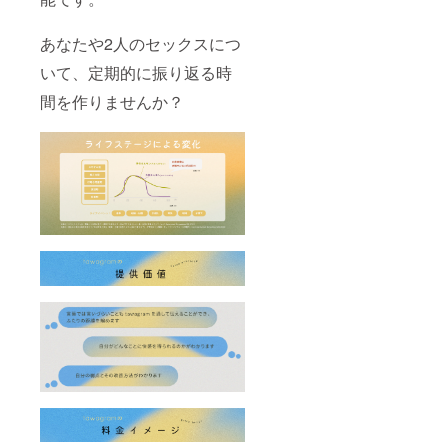
込み受
セク
付を行
シャル
う場合
あなたや2人のセックスにつ
ウェル
があり
ネス企
いて、定期的に振り返る時
ます。
業との
④リ
連携の
間を作りませんか？
リース
可能性
まで月1
・米国
活動報
市場に
告メー
おける
ル クラ
ユー
ファン
ザー
終了後
ニーズ
の2024
と嗜好
年1月か
の詳細
ら2024
な理解
年6月ま
・
での半
「tawa
年間、
gram」
tawagr
アプリ
amの進
機能の
捗につ
改善案
いて活
※pdf資
動報告
料を
をさせ
メール
ていた
宛に送
だきま
付して
す。 ※
活動報