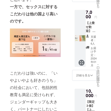
選
るコン
nd法人
カー
択
は、ふ
菓子を
クシャ
す
セント
ステッ
Unwind
一方で、セックスに対する
る
たり用
販売し
ルウェ
キュー
カー
法人ロ
のレ
7,0
ている
ルネス
ブ 性
こだわりは他の国より高い
Unwind
ゴのス
ポート
『花と
00
製品に
教育の
円
法人ロ
テッ
を作成
寅』さ
塗布し
きっか
のです。
ゴのス
カーを
する際
【上乗
んとコ
ても
けの１
テッ
お届け
に料金
せ歓
ラボし
ベッド
つとし
カーを
しま
が発生
迎】 ①
たクッ
に垂れ
て同意
お届け
す。
しま
お礼
キー缶
づらい
につい
支援
しま
す。 ※
メール
をお届
ため、
て考え
者：
す。 商
購入
②お礼
けしま
セルフ
6人
る
品サイ
後、返
動画 感
す！ 食
プレ
キュー
お届
ズ：約
金は致
謝の気
後はコ
ジャー
け予
ブゲー
W175×
しかね
持ちを
ンドー
定：
時にも
ムで
H43 デ
ますの
込めて
2024
ム入れ
おすす
す。信
ザイ
年01
で、ふ
お送り
に使っ
めで
頼でき
ン：文
こ
月
たり用
しま
ていた
の
す。 ・
る人と
字
リ
レポー
す。 ※3
だけま
タ
兵庫県
「同
こだわりは強いのに、「い
『Unwi
ー
トを作
分〜5分
す。 ※
ン
産のハ
詳細を見る
意」を
nd』
を
成する
程度の
原材料
選
チミツ
やよいやよも好きのうち」
実体験
択
相手と
動画を
及び添
す
を使用
するこ
る
合意の
予定し
加物等
の社会において、包括的性
・高品
とがで
10,
もと、
ていま
の食品
質で透
きま
教育も満足に受けられず、
ご購入
す。 ※
000
表示は
明性の
す。
円
くださ
メン
お届け
高い原
NO!と
ジェンダーギャップも大き
【限定
い。 ※1
バーか
商品の
料を使
嫌いが
３個】
人で診
らのお
ラベル
用 ＜素
イコー
く、パートナーにしたいこ
【上乗
断する
礼及び
に表記
材・原