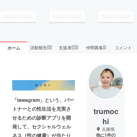
活動報告
支援者
仲間募集
コメント
ホーム
12
99+
1
「tawagram」という、パー
トナーとの性生活を充実さ
trumoc
せるための診断アプリを開
hi
発して、セクシャルウェル
兵庫県
他に1件の
ネス（性の健康）が当たり