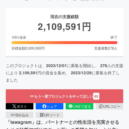
現在の支援総額
2,109,591
円
終了
105
%達成
目標金額
2,000,000
円
支援者数
278
人
このプロジェクトは、
2023/12/01
に募集を開始し、
278
人の支援
により
2,109,591
円の資金を集め、
2023/12/29
に募集を終了し
ました
もう一度プロジェクトをやってほしい
45
ポスト
シェア
LINEで送る
URLコピー
埋め込み
QRコード
「tawagram」は、パートナーとの性生活を充実させる