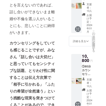
ルでは
せ歓
際に
報告を
されま
材料・
ない、
支援
とを言えないのであれば、
迎】 ①
は、料
させて
す。 商
原料＞
者：
NO!と
お礼
金は発
いただ
品開封
13人
話し合いができないまま離
水、グ
言い慣
メール
生しま
く予定
前には
リセリ
お届
れる、
②お礼
せん。
です。
婚や不倫を選ぶ人がいるこ
必ずお
け予
ン、ペ
言われ
動画 感
※視聴期
定：
届けの
ンチレ
慣れる
とにも、悲しいことに納得
謝の気
2024
間・回
リター
ングリ
スモー
年01
持ちを
数に期
ンに貼
コー
ルス
こ
月
がいきます。
込めて
限はご
の
付され
ル、キ
テップ
リ
お送り
ざいま
タ
たラベ
サンタ
に。
ー
しま
せん。
ン
ルや注
詳細を見る
ンガ
③正し
カウンセリングをしていて
を
す。 ※3
※本リ
選
意書き
ム、ア
い情報
択
分〜5分
ターン
す
をご確
ロエベ
も感じることですが、みな
を知ろ
る
程度の
の内容
認くだ
ラ液
う 性
10,
動画を
を無断
さん「話し合いは大切だ」
さい。
汁、ハ
教育
予定し
800
で転
※缶のデ
チミ
円
カード5
ていま
と思っていてもセンシティ
載・公
ザイン
ツ、ヒ
枚
①60分
す。 ※
開する
は変更
メコウ
困った
ブな話題、とりわけ性に関
カウン
メン
ことは
される
ジ葉エ
時に正
セリン
バーか
禁止と
可能性
キス、
しい情
することは伝え方次第で
ング
らのお
させて
があり
CBD乳
支援
報にア
（オン
礼及び
いただ
ます。
者：
化物
「相手に引かれる」「ふた
クセス
ライ
報告を
きま
10人
※原材料
3%、
できる
ン） 性
させて
す。
に小
お届
りの希望が全然違う」とい
ティー
性教育
の悩み
いただ
け予
麦・
ツリー
に関す
は誰で
く予定
定：
う残酷な現実を突きつけて
乳・卵
葉油、
るカー
も抱え
2024
です。
を含む
ラベン
ドで
年01
るも
くることがあるので、でき
※視聴期
※賞味期
ダー