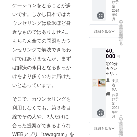
マチ肌
迎】 ①
amを作
ンドー
け予
りに合
関する
ケーションをとることが多
厚生局
側：ポ
お礼
り上
定：
ム ＜
わせた
調査で
麻薬取
リエス
メール
2024
げ、広
医療機
提案を
訪れる
いです。しかし日本ではカ
締部
年01
テル
②お礼
めてい
器番号
いたし
アメリ
こ
月
2022.03
55% 綿
動画 感
く仲間
の
＞
ます。
ウンセリングは欧米ほど身
カ・ワ
リ
.22） ■
45% マ
謝の気
になっ
タ
22100B
コミュ
シント
ー
化粧品
チ中：
持ちを
ていた
ン
近なものではありません。
Z×0110
詳細を見る
ニケー
ンD.C.
を
製造販
アクリ
込めて
だきた
選
1000 ※
ショ
での活
択
売業許
ル80%
お送り
もちろん全ての問題をカウ
いで
す
医家向
ン・心
動報告
る
可番
ポリエ
しま
す！ 掲
け医療
理面・
も行い
ンセリングで解決できるわ
号：
40,
ステル
す。 ※3
載期
機器で
体・テ
ます。
27C0X0
20% ▼
分〜5分
000
間：
はあり
クニッ
円
※リリー
けではありませんが、まず
0499
お手入
程度の
2024年
ません
クを見
スイベ
③Uwni
①90分
れ方法
動画を
4月〜
※ラテッ
直し、
は解決の糸口となるきっか
ント参
nd法人
カウン
洗濯
予定し
2025年
クスア
改善の
加の有
ステッ
セリン
機・乾
ていま
12月の1
レル
けをより多くの方に届けた
ための
無や参
カー
ング×3
燥機の
す。 ※
年間
ギーが
方法を
支援
加方法
Unwind
回（オ
使用
メン
いと思っています。
（予
ある方
者：
寄り添
につい
法人ロ
ンライ
OK。経
バーか
定） 掲
0人
は備考
いなが
て、オ
ゴのス
ン） 性
血が気
らのお
載方
欄にご
お届
ら見つ
プショ
テッ
の悩み
そこで、カウンセリングを
になる
礼及び
法：HP
け予
記載く
けてい
ンから
カーを
は誰で
場合は
報告を
定：
に掲載
ださ
きま
ご選択
利用しなくても、第３者目
お届け
も抱え
2024
水で手
させて
させて
い。 ※
す。 プ
くださ
年01
しま
るも
洗い
いただ
いただ
デザイ
ライバ
い。 ※
線でその人や、2人だけに
こ
月
す。
の。 そ
し、経
く予定
の
きま
ンは写
シーは
リリー
リ
れでも
血を流
です。
タ
す。 掲
真のも
合った提案ができるような
守られ
スイベ
ー
人に打
した後
※視聴期
ン
載内
詳細を見る
のと変
ますの
ント参
を
ち明け
で洗濯
間・回
選
容：備
WEBアプリ「tawagram」を
更され
で、ご
加にか
択
られな