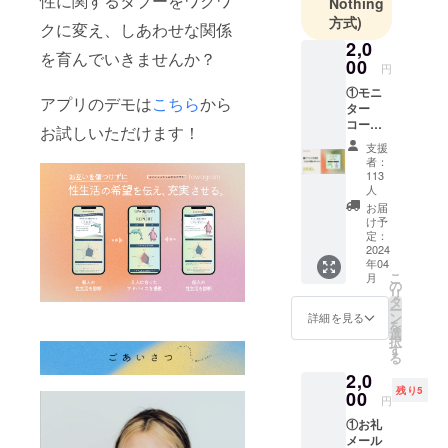
性に関するタブーをワクワ
Nothing
方式)
クに変え、しあわせな関係
2,0
を育んでいきませんか？
00
円
①モニ
アプリのデモは
こちら
から
ター
コース
お試しいただけます！
（ふた
支援
り用レ
者：
ポー
113
ト）
人
tawagr
お届
amのβ
け予
版リ
定：
2024
リース
年04
後、い
こ
月
ち早く
の
リ
みなさ
タ
ー
まのも
ン
詳細を見る
を
とにお
選
択
届けい
す
る
たしま
2,0
す！ 本
残り5
00
リター
円
ンを購
①お礼
入いた
メール
だく