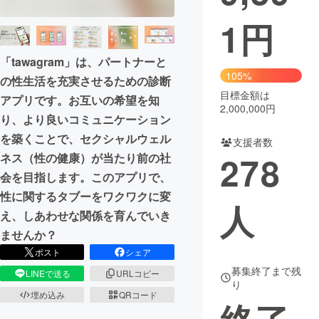
1
円
まちづくり・地域活性化
「tawagram」は、パートナーと
CAMPFIRE for Social Good
CAMPFIRE Creation
105%
の性生活を充実させるための診断
CAMPFIREふるさと納税
machi-ya
コミュニティ
目標金額は
アプリです。お互いの希望を知
2,000,000円
り、より良いコミュニケーション
を築くことで、セクシャルウェル
支援者数
278
ネス（性の健康）が当たり前の社
会を目指します。このアプリで、
性に関するタブーをワクワクに変
人
え、しあわせな関係を育んでいき
ませんか？
ポスト
シェア
募集終了まで残
LINEで送る
URLコピー
り
埋め込み
QRコード