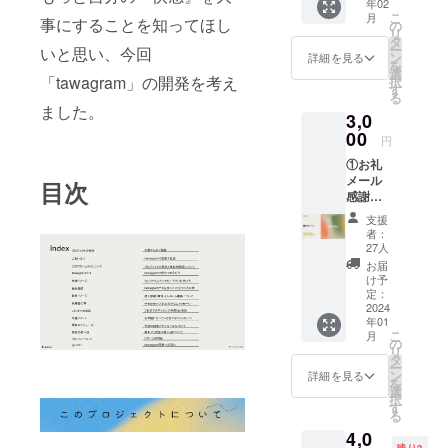
年02
メン
けるこ
分の性
こ
月
バーが
事にすることを知ってほし
とを防
の
生活を
リ
作成し
ぎま
タ
分析す
ー
いと思い、今回
た
す。 [商
ン
詳細を見る
ること
を
tawagr
品]フィ
選
ができ
「tawagram」の開発を考え
択
amの
ンガー
す
ます。
る
「オリ
グロー
パート
ました。
3,0
ジナル
ブ [サイ
ナーに
コン
00
ズ]全長
も別途
円
ドー
8cm、
回答い
①お礼
ム」を
厚さ
ただく
メール
お送り
0.06m
目次
こと
感謝の
しま
m [材
で、ふ
気持ち
す！ お
質]ラ
たり用
支援
を込め
菓子缶
テック
者：
のレ
てお送
に入れ
ス [潤滑
27人
ポート
りしま
てぜひ
剤]シリ
お届
を作成
す。
持ち歩
コンオ
け予
いたし
いてく
定：
イル
ます。
2024
ださ
（フ
個人そ
年01
い〜！
ルーツ
れぞれ
こ
月
中西ゴ
の
フレー
のレ
リ
ムの
タ
バー）
ポート
ー
OEM商
ン
[使用上
詳細を見る
は共有
を
品とし
選
の注意
され
択
て注文
す
事項] ●
ず、そ
る
しま
商品を
れぞれ
4,0
す。
指以外
が受け
残り3