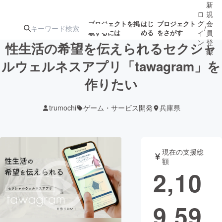
新
ロ
規
グ
会
プロジェクトを掲
はじ
プロジェクト
/
載するには
める
をさがす
イ
員
ン
登
性生活の希望を伝えられるセクシャ
録
ルウェルネスアプリ「tawagram」を
作りたい
人気のプロ
注目のリ
注目の新着プロ
募集終了が近いプ
もうすぐ公開
ジェクト
ターン
ジェクト
ロジェクト
されます
trumochi
ゲーム・サービス開発
兵庫県
アート・写真
音楽
現在の支援総
テクノロジー・ガジェット
ゲーム・サ
額
2,10
映像・映画
書籍・雑誌
9,59
ビジネス・起業
チャレンジ