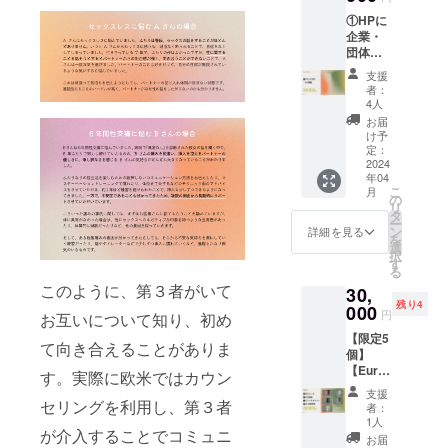
るよう
ドー
ション
トにご
さい。
にする
①HPに
ム」を
の悩み
招待い
お肌に
ための
企業・
お送り
につい
たしま
合わな
情報を
団体名
しま
て ・日
す。 当
いとき
渡すこ
掲載
す！ お
常的に
日来ら
支援
は、ご
とでサ
tawagr
菓子缶
使える
れない
者：
使用を
ポート
amを応
に入れ
テク
4人
場合
おやめ
しま
援して
てぜひ
ニック
も、
お届
くださ
す。 ▼
くだ
持ち歩
やコ
け予
ZoomU
い。 ※
サイズ
さって
いてく
定：
ミュニ
RLを配
合法で
size140
いる支
2024
ださ
ケー
布しま
ある
・150・
年04
援者様
い〜！
ション
すの
こ
CBDの
月
160／胴
とし
中西ゴ
の
アプ
で、オ
リ
みを配
囲：
て、HP
ムの
タ
ローチ
ンライ
ー
合して
56〜63
に企
OEM商
ン
・認知
詳細を見る
ン参加
を
いま
㎝・腰
業・団
品とし
選
行動療
が可能
択
す。 ※
囲：
体名を
て注文
す
法に基
です。
る
大麻取
76〜84
掲載さ
しま
づいた
2024年
締法被
このように、第３者がいて
㎝ ※デ
30,
せてい
す。 ＜
こころ
3月に代
害等該
ザイン
残り4
ただき
000
医療機
のケア
表が
円
お互いについて知り、初め
当確認
は全て
ます。
器区分
の紹介
tawagr
済み
同じで
【限定5
ぜひ、
＞管理
・性に
amの開
て向き合えることがありま
（厚生
す ▼素
個】
Unwind
医療機
まつわ
発にあ
労働省
材 身生
【Eura
スポン
器 ＜
す。実際に欧米ではカウン
るアイ
たって
監視指
地：綿
h will協
サーと
販売名
テムの
セク
支援
導麻薬
95% ポ
賛】
して、
セリングを利用し、第３者
＞男性
紹介 な
者：
シャル
対策
リウレ
【上乗
一緒に
向け避
1人
ど、一
ウェル
課・関
が介入することでコミュニ
タン5%
せ歓
tawagr
妊用コ
人ひと
お届
ネスに
東信越