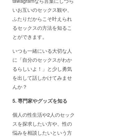
tawagramなら言葉にしづら
ジェ
プで
ンから
望され
リーの
す。 商
ご選択
る支援
いお互いのセックス観や、
うち1つ
品サイ
くださ
者様の
をお届
ズ：マ
い。 ※
ふたりだからこそ叶えられ
人数次
けいた
グ直径
リリー
第で変
しま
7cm・
るセックスの方法を知るこ
スイベ
更にな
す。 ※5
高さ約
ント参
る可能
色のう
とができます。
7cm
加にか
性があ
ち1色を
デザイ
かる交
りま
ランダ
ン：緑
通費/宿
す。 ※
いつも一緒にいる大切な人
ムでお
⑥Uwni
泊費等
オンラ
届けい
nd法人
は自己
イン参
に「自分のセックスがわか
たしま
ステッ
負担で
加につ
す。
カー
お願い
るらしいよ！」と少し勇気
いて
Unwind
いたし
は、後
法人ロ
ます。
を出して話しかけてみませ
日申し
ゴのス
※当日
込み受
んか？
テッ
は、
付を行
カーを
tawagr
う場合
お届け
am関係
があり
5. 専門家やグッズを知る
しま
者及び
ます。
す。 商
メディ
④2024
品サイ
ア関係
年3月に
個人の性生活や2人のセック
ズ：約
者等招
代表が
W175×
待客と
tawagr
スを探求したい方や、性の
H43 デ
リター
amの開
ザイ
ン購入
悩みを相談したいという方
発にあ
ン：
者の皆
たっ