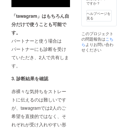
があり
グリセ
ント招
ですか？
能で
カ・ワ
ます。
リ
待 2024
す。 ※
シント
④リ
ル-10、
年4月に
内容や
ンD.C.
ヘルプページを
リース
「tawagram」はもちろん自
クエン
都内で
出演時
での活
見る
まで月1
酸、エ
行う予
間等は
動報告
活動報
分だけで使うことも可能で
リスリ
定のリ
別途
も行い
告メー
トール
リース
メール
ます。
す。
ル クラ
このプロジェクト
＜内容
イベン
にてや
※リリー
ファン
量＞50g
の問題報告は
こち
トにご
り取り
スイベ
パートナーと使う場合は
終了後
＜原産
招待い
ら
よりお問い合わ
させて
ント参
の2024
地＞日
たしま
パートナーにも診断を受け
いただ
加の有
せください
年1月か
本 ※合
す。 当
きま
無や参
ら2024
法であ
ていただき、2人で共有しま
日来ら
す。 ※
加方法
年6月ま
るCBD
れない
出演イ
につい
での半
す。
のみを
場合
ベント
て、オ
年間、
配合し
も、
の運営
プショ
tawagr
ていま
ZoomU
や集客
ンから
3. 診断結果を確認
amの進
す。 ※
RLを配
はご支
ご選択
捗につ
大麻取
布しま
援者様
くださ
いて活
締法被
すの
ご自身
い。 ※
赤裸々な気持ちをストレー
動報告
害等該
で、オ
でお願
リリー
をさせ
当確認
ンライ
トに伝えるのは難しいです
いいた
スイベ
ていた
済み
ン参加
しま
ント参
だきま
（厚生
が、tawagramでは2人のご
が可能
す。 ※
加にか
す。 ※
労働省
です。
有効期
かる交
メール
希望を直接的ではなく、そ
監視指
2024年
限：
通費/宿
にて活
導麻薬
3月に代
2024年
泊費等
れぞれが受け入れやすい形
動報告
対策
表が
1月1日
は自己