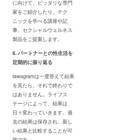
『Unwi
に向けて、ピッタリな専門
様合わ
て、経
nd』
せて100
産省主
家をご紹介したり、テク
人規模
催『J-
の会場
starX』
ニックを学べる講座や記
を用意
の採択
する予
者とし
事、セクシャルウェルネス
定で
てセク
す。 ※
製品をご提案します。
シャル
会場規
ウェル
模は、
ネスに
6. パートナーとの性生活を
現地参
関する
加を希
調査で
定期的に振り返る
望され
訪れる
る支援
アメリ
者様の
カ・ワ
tawagramは一度答えて結果
人数次
シント
第で変
ンD.C.
を見たら、それで終わりで
更にな
でのレ
る可能
はありません。ライフス
ポート
性があ
をお届
りま
テージによって、結果は
けしま
す。 ※
す。 ＜
日々変わっていきます。過
オンラ
内容イ
イン参
メージ
去の結果は保存され、新し
加につ
＞ ・米
いて
国セク
い結果と比較することが可
は、後
ソロジ
日申し
ストや
能です。