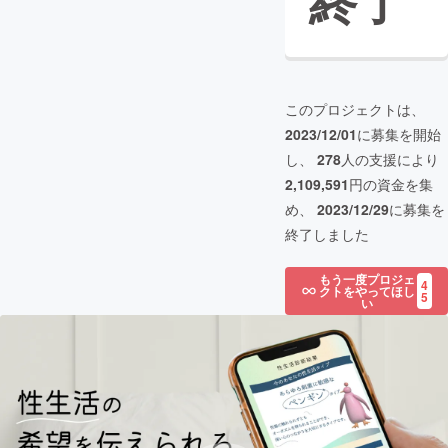
終了
このプロジェクトは、
2023/12/01
に募集を開始
し、
278
人の支援により
2,109,591
円の資金を集
め、
2023/12/29
に募集を
終了しました
もう一度プロジェ
4
クトをやってほし
5
い