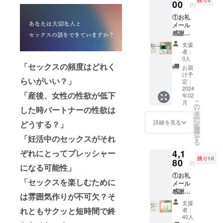
00
http://w
で使用
円
入れや
ww.john
しない
すい形
①お礼
ny-
で下さ
に作成
メール
hat.co.j
い。 ●
し直し
感謝の
p/shopd
爪、ア
てメー
気持ち
etail/00
クセサ
支援
ルにて
を込め
000000
リー等
者：
お届け
てお送
0001/
0人
で商品
しま
りしま
「セックスの頻度はどれく
https://
が破れ
お届
す。 提
す。 ②
www.na
け予
る場合
供方
らいがいい？」
性教育
定：
kanishi-
があり
法：
きっか
2024
condo
ます。
2024年
「産後、女性の性欲が低下
年02
け
m.co.jp/
●一度使
4月に
こ
月
BOX「
の
quality/
用した
した時パートナーの性欲は
クーポ
リ
well
タ
＜医療
商品は
ンコー
ー
me（ウ
ン
機器区
詳細を見る
どうする？」
再使用
ドとし
を
ェル
選
分＞管
しない
て利用
択
ミー）
「妊活中のセックスがそれ
す
理医療
で下さ
期限付
る
」 ▼
機器
い。 ●
きクー
4,1
ぞれにとってプレッシャー
きっか
＜販売
特異な
ポン
残り10
けBOX
80
名＞男
ご使用
円
コード
になる可能性」
① 吸
性向け
に関し
をメー
①お礼
収サニ
避妊用
ては責
「セックスを楽しむために
ルにて
メール
タリー
コン
任を負
配布い
感謝の
ショー
ドーム
いかね
は雰囲気作りが不可欠？そ
たしま
気持ち
ツ「
＜医療
ますの
支援
す（一
を込め
wellme
れともサクッと短時間で終
機器番
者：
でご了
度のみ
てお送
」 サ
40人
号＞
承下さ
使用可
りしま