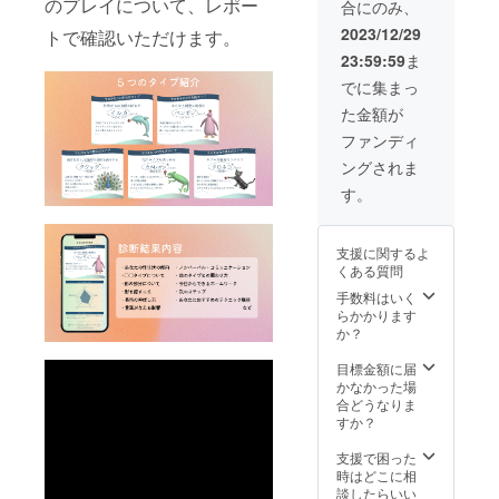
の会場
のプレイについて、レポー
合にのみ、
リセリ
らのお
しま
コミュ
布しま
上、掲
日時等
を用意
ン、ペ
礼及び
す。 商
ニケー
すの
2023/12/29
載内容
トで確認いただけます。
は別途
する予
ンチレ
報告を
品サイ
ション
で、オ
を修正
メール
定で
23:59:59
ま
ングリ
させて
ズ：約
につい
ンライ
いただ
にてや
す。 ※
コー
いただ
W175×
てお話
ン参加
でに集まっ
くか、
り取り
会場規
ル、キ
く予定
H43 デ
しさせ
が可能
掲載を
させて
模は、
た金額が
サンタ
です。
ザイ
ていた
です。
いたし
いただ
現地参
ンガ
※視聴期
ン：文
だいて
2024年
ファンディ
ません
きま
加を希
ム、ア
間・回
字
おりま
3月に代
のでご
す。
望され
ングされま
ロエベ
数に期
『Unwi
す。 ※
表が
了承く
る支援
ラ液
限はご
nd』
ヒアリ
tawagr
す。
ださ
者様の
汁、ハ
ざいま
ングは
amの開
い。
人数次
チミ
せん。
オンラ
発にあ
第で変
ツ、ヒ
※本リ
インで
たっ
更にな
支援に関するよ
メコウ
ターン
120分
て、経
る可能
くある質問
ジ葉エ
の内容
×1回 ※
産省主
性があ
キス、
を無断
手数料はいく
交通費/
催『J-
りま
CBD乳
で転
らかかります
宿泊費
starX』
す。 ※
化物
載・公
か？
が発生
の採択
オンラ
3%、
開する
する場
者とし
イン参
ティー
ことは
目標金額に届
合は別
てセク
加につ
ツリー
禁止と
かなかった場
途ご負
シャル
いて
葉油、
させて
合どうなりま
担いた
ウェル
は、後
ラベン
いただ
すか？
だきま
ネスに
日申し
ダー
きま
す。 ※
関する
込み受
油、ラ
す。 ③
支援で困った
オンラ
調査で
付を行
ウリン
リリー
時はどこに相
イン講
訪れる
う場合
酸ポリ
スイベ
談したらいい
演も可
アメリ