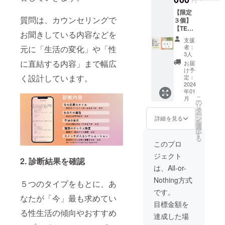
い。 ※
中心
カン
去に
載・公
「ロゴ
内容を
リリー
に、全
【限定
ト」と
は、セ
開する
画像掲
外部や
スイベ
質問は、カウンセリングで
身のお
３個】
コラボ
クシャ
ことは
載希
他の人
ント参
肌に、
【TENG
した、
ルウェ
禁止と
望」と
に漏ら
加にか
お聞きしている内容などを
保湿の
Aヘルス
淡いグ
ルネス
させて
備考欄
すこと
支援
かる交
目的と
ケア協
リーン
製品の
いただ
に追記
者：
元に「生活の変化」や「性
はあり
通費/宿
しても
賛】
のマグ
展示や
きま
3人
してく
ませ
泊費等
くまな
【上乗
カップ
その使
す。 ③
に直結する内容」まで幅広
ださ
お届
ん。 時
は自己
く使用
せ歓
です。
い方の
リリー
け予
い。こ
間：90
負担で
できる
迎】 ①
く設計しています。
商品サ
定：
レク
スイベ
ちらか
分×3回
お願い
ルブリ
お礼
2024
イズ：
チャー
ント招
らメー
(1ヶ
いたし
カント
年01
メール
マグ直
を行
待 2024
ルに
月に1回
ます。
こ
月
です。
②お礼
径
の
なった
年4月に
て、ご
を目安)
※当日
リ
・兵庫
動画 感
7cm・
タ
り、 海
都内で
連絡さ
有効期
は、
ー
県産の
謝の気
高さ約
ン
外と日
行う予
詳細を見る
せてい
限 ：
tawagr
を
ハチミ
持ちを
7cm
選
本の性
定のリ
ただき
2024年
am関係
択
ツを使
込めて
デザイ
す
風俗や
リース
ます。
12月31
者及び
る
用 ・高
お送り
ン：緑
性文化
イベン
このプロ
※こちら
日まで
メディ
品質で
しま
③Uwni
の違い
トにご
で掲載
受講方
ア関係
ジェクト
透明性
す。 ※3
nd法人
や、 ラ
招待い
しかね
2. 診断結果を確認
法 ：
者等招
の高い
分〜5分
ステッ
イフス
たしま
は、All-or-
ると判
Zoom
待客と
原料を
程度の
カー
テージ
す。 当
断した
※おふた
リター
Nothing方式
使用 ＜
動画を
Unwind
５つのタイプをもとに、あ
によっ
日来ら
内容に
りでの
ン購入
素材・
予定し
法人ロ
て変化
れない
です。
ついて
ご利用
者の皆
原材
ていま
なたが「今」最も求めてい
ゴのス
する夫
場合
は、支
も可能
様合わ
目標金額を
料・原
す。 ※
テッ
婦・
も、
援者様
です ※
せて100
る性生活の傾向やおすすめ
料＞
メン
カーを
カップ
ZoomU
達成した場
にご連
ご相談
人規模
水、グ
バーか
お届け
ル間の
RLを配
絡の
内容や