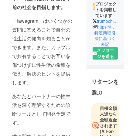
プロジェク
前の社会を目指します。
トを掲載し
ています
「tawagram」はいくつかの
trumochi_xx
https://twitter.com/trumochi_xx
質問に答えることで自分の
特定商取引
性生活の傾向を知ることが
法に基づく
表記
できます。また、カップル
メッセー
で共有することでお互いを
ジを送る
傷つけずに性生活の希望を
伝え、解決のヒントを提供
リターンを
します。
選ぶ
あなたとパートナーの性生
活を深く理解するための診
目標金額
断ツールとして開発予定で
未達なら
全額返金
す。
されます
(All-or-