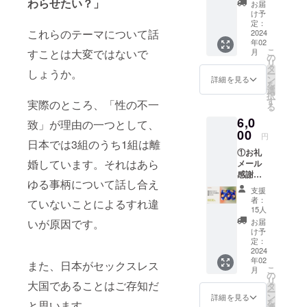
イズは
わらせたい？」
22100B
お届
い。 ●
能）。
す。
140・
け予
Z×0110
かゆ
有効期
②maho
150・
定：
1000 ※
み・か
限 ：
これらのテーマについて話
roの
2024
160の3
医家向
ぶれ・
2024年
年02
「CBD
タイ
け医療
発疹等
こ
12月31
月
すことは大変ではないで
ルブリ
プ。ム
の
機器で
の異常
リ
日まで
カン
レを防
タ
はあり
が現れ
しょうか。
ー
※β版の
ト」 デ
ぐため
ン
詳細を見る
ません
た場合
を
時点
リケー
に、身
選
※ラテッ
はすぐ
択
で、レ
トゾー
生地に
す
クスア
実際のところ、「性の不一
に使用
る
ポート
ンの気
は通気
レル
を中止
は代表
6,0
になる
性の良
致」が理由の一つとして、
ギーが
し、専
が手作
部分を
00
い綿素
ある方
円
門医に
業で作
中心
日本では3組のうち1組は離
材を採
は備考
ご相談
成する
①お礼
に、全
用。サ
欄にご
下さ
ため、
婚しています。それはあら
メール
身のお
ラッと
記載く
い。 ●
診断に
感謝の
肌に、
した快
ださ
商品は
ゆる事柄について話し合え
答えて
気持ち
保湿の
適な履
い。 ※
支援
日光の
いただ
を込め
目的と
き心地
者：
デザイ
ていないことによるすれ違
当たら
いてか
てお送
しても
です。
15人
ンは写
ない涼
ら発行
りしま
くまな
（身生
お届
いが原因です。
真のも
しい場
までに
す。 ②
く使用
地：綿
け予
のと変
所に保
1ヶ月ほ
花と寅
できる
定：
95%ポ
更され
管して
どお時
コラボ
2024
ルブリ
リウレ
る可能
下さ
間をい
年02
お菓子
カント
また、日本がセックスレス
タン
性があ
い。
こ
月
ただき
缶（1
です。
の
5%）
りま
③Uwni
リ
ます。
つ） 宝
大国であることはご存知だ
とろみ
タ
②“ 同意
す。
nd法人
ー
※リリー
石みた
があ
ン
”を考え
詳細を見る
③Uwni
ステッ
を
と思います。
ス後
いなお
り、セ