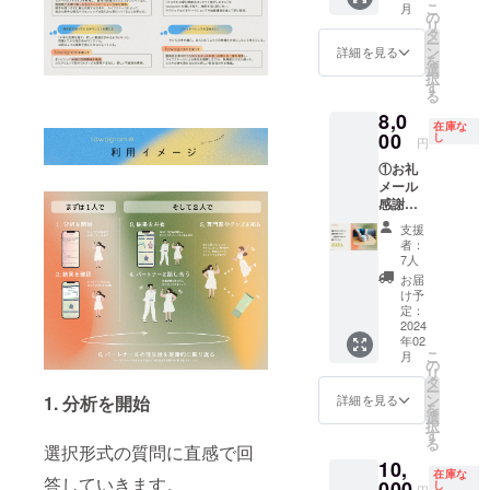
者とし
にご連
届けの
こ
月
しもし
しま
す。 掲
の
コミュ
てセク
絡の
リター
リ
ます。
す。 ※3
載内
タ
ニケー
シャル
上、掲
ンに貼
ー
また、
分〜5分
容：備
ン
ショ
詳細を見る
ウェル
載内容
付され
を
中高校
程度の
考欄に
選
ン・心
ネスに
を修正
たラベ
択
生向け
動画を
て、掲
す
理面・
関する
いただ
ルや注
る
に、大
予定し
載を希
体・テ
調査で
くか、
意書き
8,0
切な人
ていま
望され
クニッ
訪れる
掲載を
在庫な
をご確
を傷つ
す。 ※
00
る企
し
クを見
アメリ
円
いたし
認くだ
けず、
メン
業・団
直し、
カ・ワ
ません
さい。
①お礼
自己主
バーか
体名を
改善の
シント
のでご
※缶のデ
メール
張する
らのお
必ずご
ための
ンD.C.
了承く
ザイン
感謝の
ための
礼及び
記入く
方法を
での活
ださ
は変更
気持ち
「ア
報告を
ださ
寄り添
動報告
支援
い。
される
を込め
サー
させて
い。 ※
いなが
者：
も行い
可能性
てお送
ティブ
いただ
本リ
7人
ら見つ
ます。
があり
りしま
コミュ
く予定
ターン
けてい
お届
※リリー
ます。
す。 ②
ニケー
です。
では、
け予
きま
スイベ
④maho
雅峰窯
ショ
※視聴期
定：
企業・
す。 プ
ント参
roの
さんコ
2024
ン」
間・回
団体名
ライバ
加の有
「CBD
年02
ラボ丹
「心理
数に期
のみ掲
シーは
無や参
こ
ルブリ
月
波焼マ
的安全
限はご
の
載が可
守られ
加方法
リ
カン
グカッ
性」の
ざいま
タ
能で
ますの
につい
ー
ト」 デ
プ（1
ワーク
せん。
ン
す。 ※
1. 分析を開始
詳細を見る
で、ご
て、オ
を
リケー
つ）
ショッ
※本リ
選
ロゴ等
安心く
プショ
択
トゾー
mahoro
プも開
ターン
す
の掲載
ださ
ンから
る
ンの気
の
選択形式の質問に直感で回
催いた
の内容
を希望
い。 個
ご選択
になる
10,
「CBD
しま
を無断
される
人情報
くださ
在庫な
部分を
答していきます。
ルブリ
000
す。 過
で転
し
場合、
や相談
円