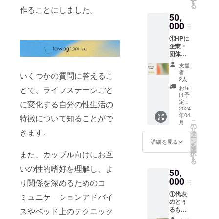
機で
数に期
す
考欄に
る可能
安心く
かる交
る
い方は
作ることにしました。
洗って
限はご
て、掲
性があ
ださ
通費/宿
50,
たくさ
くださ
ざいま
載を希
りま
い。 個
泊費等
んいま
000
い。
せん。
望され
す。 ※
円
人情報
は自己
す。
※本リ
るお名
ラテッ
や相談
負担で
①HPに
セック
ターン
前を必
クスア
内容を
お願い
企業・
スレ
の内容
ずご記
レル
外部や
いたし
団体名
ス、性
を無断
入くだ
ギーが
他の人
ます。
掲載
交痛、
で転
さい。
ある方
支援
に漏ら
※当日
tawagr
オーガ
載・公
※本リ
者：
は備考
すこと
いくつかの質問に答えるこ
は、
amを応
ズム、
開する
2人
ターン
欄にご
はあり
tawagr
援して
ED、早
ことは
では、
お届
とで、ライフステージごと
記載く
ませ
am関係
くだ
漏、 射
禁止と
け予
個人名
ださ
ん。 時
者及び
さって
精遅延
定：
させて
に変化する自分の性生活の
のみ掲
い。 ※
間：60
メディ
いる支
2024
などの
いただ
載が可
デザイ
分×1回
ア関係
年04
援者様
特徴について知ることがで
性行為
きま
能で
ンは写
有
こ
者等招
月
とし
の悩
の
す。 ③
す。 ※
真のも
効期限
リ
待客と
きます。
て、HP
み、夫
タ
リリー
個人名
のと変
：2024
ー
リター
に企
婦関係
ン
スイベ
詳細を見る
とし
更され
年12月
を
ン購入
業・団
やパー
選
ント招
て、
る可能
31日ま
択
また、カップル向けにお互
者の皆
体名を
トナー
す
待 2024
ニック
性があ
で 受講
る
様合わ
掲載さ
とのコ
年4月に
ネーム
りま
いの性的嗜好を理解し、よ
方法 ：
せて100
50,
せてい
ミュニ
都内で
の使用
す。 ③
Zoom
人規模
ただき
000
ケー
行う予
り関係を深めるためのコ
も可能
円
花と寅
※おふた
の会場
ます。
ション
定のリ
です。
コラボ
りでの
を用意
①代表
ぜひ、
の悩み
ミュニケーションアドバイ
リース
※ロゴ等
お菓子
ご利用
する予
のとぅ
Unwind
につい
イベン
の掲載
缶（1
も可能
定で
るもち
スやベッド上のテクニック
スポン
て ・日
トにご
を希望
つ） 宝
です ※
す。 ※
が 企
サーと
常的に