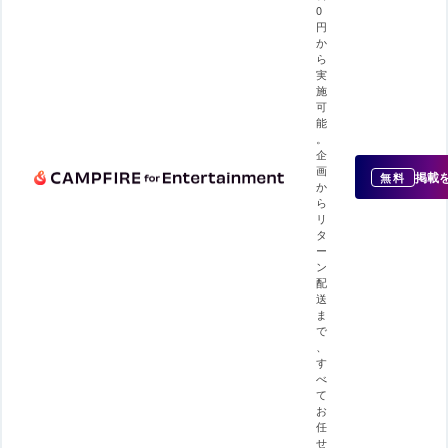
0
円
か
ら
実
施
可
能
。
企
画
掲載
無料
か
ら
リ
タ
ー
ン
配
送
ま
で
、
す
べ
て
お
任
せ