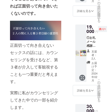
す。
こ
月
の。 そ
間・回
の
限：お
油、ラ
「大切
リ
れば正面切って向き合いた
れでも
数に期
タ
届けよ
ウリン
な話だ
ー
人に打
限はご
ン
詳細を見る
り約3週
酸ポリ
けど恥
くないのです。
を
ち明け
ざいま
選
間
グリセ
ずかし
択
られな
せん。
す
③Uwni
リ
くてま
る
い方は
※本リ
nd法人
ル-10、
だ話せ
19,
たくさ
ターン
ステッ
クエン
ない、
残り1
んいま
000
の内容
カー
円
酸、エ
突っ込
す。
を無断
Unwind
リスリ
んだ話
①お礼
セック
で転
法人ロ
トール
をする
メール
スレ
載・公
ゴのス
＜内容
勇気が
正面切って向き合えない
感謝の
ス、性
開する
テッ
量＞50g
ない」
気持ち
交痛、
ことは
カーを
支援
セックスの話には、カウン
＜原産
そんな
を込め
オーガ
禁止と
者：
お届け
地＞日
親の気
てお送
ズム、
させて
2人
セリングを受けるなど、第
しま
本 ＜使
持ちと
りしま
ED、早
いただ
お届
す。 商
用方
子ども
す。 ②
漏、 射
３者が介入して客観視する
きま
け予
品サイ
法・使
が困っ
デザイ
精遅延
定：
す。 ③
ズ：約
用上の
たとき
ナーの
2024
ことも一つ重要だと考えま
などの
リリー
W175×
注意事
に相談
年02
メン
性行為
スイベ
H43 デ
項＞ お
こ
ができ
月
す。
バーが
の悩
の
ント招
ザイ
肌に異
リ
なかっ
作成し
み、夫
タ
待 2024
ン：文
常が生
ー
たとし
た
婦関係
ン
年4月に
詳細を見る
字
じてい
実際に私がカウンセリング
を
ても、
tawagr
やパー
選
都内で
『Unwi
ないか
択
自分自
amの
トナー
す
行う予
してきた中での一部を紹介
nd』
よく注
る
身を守
「オリ
とのコ
定のリ
意して
ること
30,
ジナル
ミュニ
リース
します。
使用し
ができ
コン
000
ケー
イベン
円
てくだ