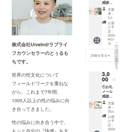
感謝の
と、リ
気持ち
リース
支援
を込め
後、自
者：
てお送
分の性
0人
りしま
生活を
お届
す。
分析し
け予
②findo
定：
た後、
m指用
2024
パート
年01
ゴム 指
ナーに
こ
月
株式会社Unwind/ラブライ
につけ
の
も分析
リ
るフィ
タ
いただ
フカウンセラーのとぅるも
ー
ンガー
ン
くこと
詳細を見る
を
グロー
選
で、ふ
ちです。
択
ブ。 ヒ
す
たり用
る
アルロ
のレ
3,0
ン酸プ
世界の性文化について
ポート
ラスの
00
をお届
円
ゼリー
フィールドワークを重ねな
けしま
①お礼
が入っ
す。 リ
がら、これまで7年間、
メール
ていま
ターン
感謝の
す。 爪
の体験
1000人以上の性の悩みに向
気持ち
の雑菌
内容：
支援
を込め
が粘膜
ユー
者：
き合ってきました。
てお送
に接触
53人
ザーは
りしま
した
WEBア
お届
す。 ②
り、爪
け予
プリに
性の悩みに向き合う中で、
デザイ
によっ
定：
登録
ナーの
2024
て傷つ
もっと自分の『快感』を大
後、自