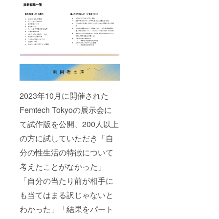
メール
告をさ
にて活
せてい
動報告
ただき
をさせ
ます ⑤
ていた
リリー
だきま
スまで
す ※月1
月1活動
活動報
報告
告は、
メール
500字〜
クラ
800字程
ファン
度で報
終了後
2023年10月に開催された
告させ
の2024
ていた
年1月か
Femtech Tokyoの展示会に
だきま
ら2024
す。 ※
て試作版を公開、200人以上
年6月ま
代表の
での半
の方に試していただき「自
みでな
年間、
く、メ
tawagr
分の性生活の特徴について
ンバー
amの進
が活動
捗につ
考えたことがなかった」
報告を
いて活
担当さ
動報告
「自分の当たり前が相手に
せてい
をさせ
ただく
も当てはまる訳じゃないと
ていた
場合も
だきま
ありま
わかった」「結果をパート
す。 ※
す。
メール