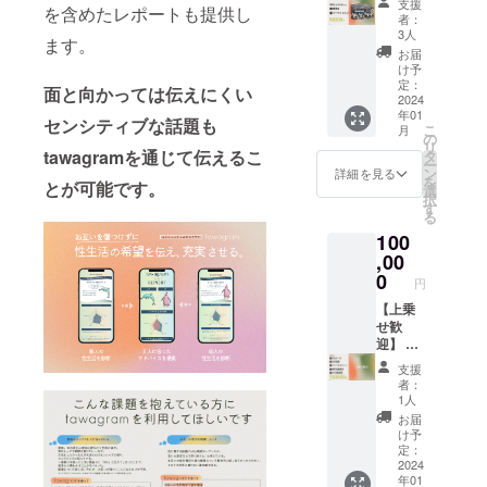
招待い
される
支援
石みた
ご相談
会場規
を含めたレポートも提供し
業、学
して、
使える
たしま
者：
場合、
いなお
内容や
模は、
校、団
一緒に
テク
3人
す。 当
「ロゴ
菓子を
ます。
日時等
現地参
体様向
tawagr
ニック
日来ら
お届
画像掲
販売し
は別途
加を希
けに 全
amを作
やコ
け予
れない
載希
ている
メール
望され
国どこ
り上
定：
ミュニ
場合
望」と
面と向かっては伝えにくい
『花と
にてや
る支援
でも出
2024
げ、広
ケー
も、
備考欄
寅』さ
り取り
者様の
年01
張公演
めてい
ション
センシティブな話題も
ZoomU
に追記
んとコ
こ
させて
月
人数次
させて
く仲間
の
アプ
RLを配
してく
ラボし
リ
いただ
第で変
いただ
になっ
tawagramを通じて伝えるこ
タ
ローチ
布しま
ださ
たクッ
ー
きま
更にな
きま
ていた
ン
・認知
詳細を見る
すの
い。こ
キー缶
を
す。
る可能
とが可能です。
す！！
だきた
選
行動療
で、オ
ちらか
をお届
択
性があ
（1回：
いで
す
法に基
ンライ
らメー
けしま
る
りま
240分）
す！ 掲
づいた
ン参加
ルに
す！ ※
す。 ※
100
tawagr
載期
こころ
が可能
て、ご
原材料
オンラ
amの体
,00
間：
のケア
です。
連絡さ
及び添
イン参
験会は
2024年
0
の紹介
2024年
せてい
円
加物等
加につ
もちろ
4月〜
・性に
3月に代
ただき
の食品
いて
ん、学
【上乗
2025年
まつわ
表が
ます。
表示は
は、後
生時代
せ歓
12月の1
るアイ
tawagr
※こちら
お届け
日申し
から現
迎】 ①
年間
テムの
amの開
で掲載
商品の
込み受
在に至
お礼
（予
紹介 な
発にあ
しかね
支援
ラベル
付を行
るまで
メール
定） 掲
ど、一
たっ
者：
ると判
に表記
う場合
に触れ
②お礼
載方
人ひと
1人
て、経
断した
されま
があり
てきた
動画 感
法：HP
りに合
産省主
お届
内容に
す。 商
ます。
性文化
謝の気
に掲載
わせた
け予
催『J-
ついて
品開封
や個人
持ちを
させて
定：
提案を
starX』
は、支
前には
の体験
込めて
2024
いただ
いたし
の採択
援者様
必ずお
年01
のお話
お送り
きま
ます。