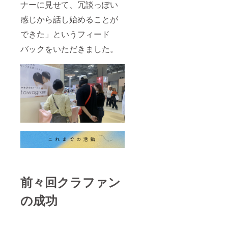
ナーに見せて、冗談っぽい
⑤TENG
にて活
Aヘルス
動報告
感じから話し始めることが
ケアの
をさせ
商品の
ていた
できた」というフィード
うち1つ
だきま
をお届
す ※月1
バックをいただきました。
けいた
活動報
しま
告は、
す。 ・
500字〜
精育支
800字程
援サプ
度で報
リメン
告させ
ト ・
ていた
TENGA
だきま
MEN’S
す ※代
LOUPE
表のみ
・K-Gel
でな
CHECK
く、メ
ER ・メ
ンバー
ンズト
が活動
レーニ
報告を
ング
担当さ
前々回クラファン
カッ
せてい
プ
ただく
の成功
フィ
場合も
ニッ
ありま
シュト
す
レーニ