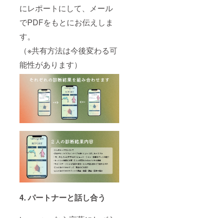
をさせ
課・関
tawagr
～2024
負担で
にレポートにして、メール
ていた
東信越
amの開
年12月
お願い
だきま
厚生局
発にあ
でPDFをもとにお伝えしま
31日
いたし
す ※月1
麻薬取
たって
ます。
活動報
締部
セク
す。
※当日
告は、
2022.03
シャル
は、
500字〜
（※共有方法は今後変わる可
.22） ■
ウェル
tawagr
800字程
化粧品
ネスに
am関係
度で報
能性があります）
製造販
関する
者及び
告させ
売業許
調査で
メディ
ていた
可番
訪れる
ア関係
だきま
号：
アメリ
者等招
す。 ※
27C0X0
カ・ワ
待客と
代表の
0499 ⑤
シント
リター
みでな
雅峰窯
ンD.C.
ン購入
く、メ
さんコ
での活
者の皆
ンバー
ラボ丹
動報告
様合わ
が活動
波焼マ
も行い
せて100
報告を
グカッ
ます。
人規模
担当さ
プ（1
※リリー
の会場
せてい
つ）
スイベ
を用意
ただく
mahoro
ント参
する予
場合も
「CBD
加の有
定で
ありま
ルブリ
無や参
す。 ※
す。
カン
加方法
会場規
⑤Eura
4. パートナーと話し合う
ト」コ
につい
模は、
h willの
ラボマ
て、オ
現地参
アイ
グカッ
プショ
加を希