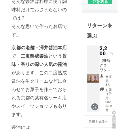
そんな醤油は料理に使う調
ジを送る
使ったス
味料だけでおさまらないの
イーツの美
味しさを、
では？
もっと皆様
リターンを
そんな思いで作ったお店で
に知ってい
す。
選ぶ
ただきたい
という想い
京都の老舗・澤井醬油本店
2,2
から、醤油
00
円
を調味料と
で、
二度熟成醬油
という
旨
いう枠には
【醤油
味・香りの深い人気の醤油
クロ
めず可能性
ワッサ
があります。この二度熟成
を広げたい
ンパイ
支援
箱（8個
と日々模索
醤油を生クリームなどに合
者：
入）】
3人
していま
バ
わせてお菓子を作っておら
お届
す。
ター
け予
れる京都の某有名ケーキ店
シュ
定：
ガーの
2023
やスイーツショップもあり
年08
上にみ
こ
月
たらし
の
ます。
リ
の餡(た
タ
ー
れ)を
ン
詳細を見る
を
コー
選
醤油には、
択