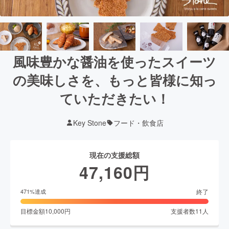
風味豊かな醤油を使ったスイーツ
の美味しさを、もっと皆様に知っ
ていただきたい！
Key Stone
フード・飲食店
現在の支援総額
47,160
円
終了
471
%達成
目標金額
10,000
円
支援者数
11
人