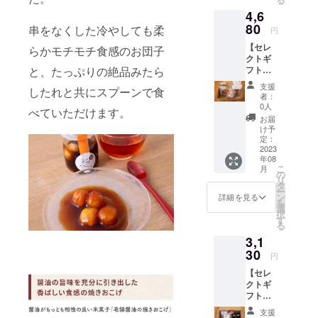
■冷やし
ヒーと
ト終了
別：ナ
造日よ
の食品
品開封
4,6
みたら
の相性
日から8
チュラ
り4日
表示は
前には
し 澤井
80
も抜群
月末ま
串をなくした冷やしても柔
ルチー
円
保存方
お届け
必ずお
醤油の
です。
でに順
ズ 内容
法：
商品の
届けの
【セレ
二種類
らかモチモチ食感のお団子
醬油の
次お届
量：75
【要冷
ラベル
リター
クトギ
の醤油
相性の
け致し
ｇ 賞味
蔵】
に表記
ンに貼
フト
と、たっぷりの絶品みたら
を贅沢
良さは
ます。
期限：
10℃以
されま
付され
セット
に使っ
米菓子
【商品
製造日
支援
下で保
す。 商
したれと共にスプーンで食
たラベ
B】
たこだ
だけで
情報】
者：
より90
存 ※原
品開封
ルや注
・醤油
わりの
なく生
0人
（玄米
日 保存
材料及
べていただけます。
前には
意書き
クロ
「冷や
クリー
甘し醤
お届
方法：
び添加
必ずお
をご確
ワッサ
しみた
ムや牛
け予
油あら
【要冷
物等の
届けの
認くだ
ンパ
らし」
定：
乳との
れ・青
蔵】
食品表
リター
さい。
イ 3個
2023
は、冷
相性良
のりだ
10℃以
示はお
ンに貼
年08
入×2袋
やして
い事が
し醤油
下で保
届け商
こ
付され
月
・メー
も固く
の
とても
あら
存 ※原
品のラ
リ
たラベ
プル＆
ならな
タ
わかる
れ・黒
材料及
ベルに
ー
ルや注
バター
い白玉
ン
スイー
詳細を見る
豆だし
び添加
表記さ
を
意書き
フィナ
を使っ
選
ツで
醤油あ
物等の
れま
択
をご確
ン
てお
す
す。 こ
られ）
食品表
す。 商
る
認くだ
シェ 3
り、冷
の味は
内容
示はお
品開封
さい。
3,1
個 ・オ
やして
食べて
量：各
届け商
前には
レンジ
30
も柔ら
いただ
30ｇ（1
円
品のラ
必ずお
とチョ
かモチ
けると
袋） 賞
ベルに
届けの
【セレ
コの
モチ食
おわか
味期
表記さ
リター
クトギ
フィナ
感のお
りいた
限：製
れま
ンに貼
フト
ン
団子に
だける
造日よ
す。 商
付され
セット
シェ 3
絶品み
ので、
り4ヶ月
支援
品開封
たラベ
C】