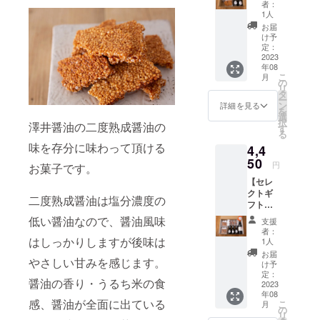
個入×2
たらし
ぜひ一
者：
保存方
前には
ルや注
・老舗
袋 ・
たれを
1人
度ご賞
法：直
必ずお
意書き
醤油の
ピッコ
たっぷ
味くだ
お届
射日
届けの
をご確
焼きお
ロドル
り付け
け予
さい。
光、高
リター
認くだ
こげ 2
チェ
定：
てお召
（送
温多湿
ンに貼
さい。
袋 ・二
2023
アップ
し上が
料・消
をお避
付され
年08
度熟成
ル＆パ
りいた
費税込
けくだ
たラベ
こ
月
醤油
イン
の
だけま
み） ※
さい。
ルや注
リ
100ml
味 4個
タ
す。 ■
こちら
備考：
意書き
ー
1本
・ピッ
ン
醤油 和
詳細を見る
の商品
本品製
をご確
を
・京さ
コロド
選
クリー
は冷凍
造工場
認くだ
択
澤井醤油の二度熟成醤油の
しみ醤
ルチェ
す
ムチー
便での
ではえ
さい。
る
油
マン
ズ 北海
発送に
びを含
味を存分に味わって頂ける
4,4
100ml
ゴー＆
道産の
なりま
む製品
1本 ■
50
ライチ
クリー
す。 ※
円
と同一
お菓子です。
老舗醤
味 4個
ムチー
商品は
ライン
【セレ
油の焼
■醤油ク
ズを、
プロ
で製造
クトギ
きおこ
ロワッ
二度熟
ジェク
二度熟成醤油は塩分濃度の
してい
フト
げ 醤油
サンパ
成醤油
ト終了
ます。
セット
の旨味
イ バ
低い醤油なので、醤油風味
に漬け
日から8
支援
※原材料
D】
を充分
ター
込みま
者：
月末ま
及び添
・老舗
に引き
はしっかりしますが後味は
シュ
1人
した。
でに順
加物等
醤油の
出した
ガーの
チーズ
お届
次お届
の食品
やさしい甘みを感じます。
焼きお
香ばし
上にみ
け予
と醤油
け致し
表示は
こげ 2
い食感
定：
たらし
の香り
ます。
お届け
醤油の香り・うるち米の食
袋 ・醤
2023
の焼き
の餡(た
がマッ
【商品
商品の
年08
油クロ
おこげ
れ)を
チした
情報】
感、醤油が全面に出ている
ラベル
こ
月
ワッサ
です。
の
コー
絶品ク
種類
に表記
リ
ンパ
塩分濃