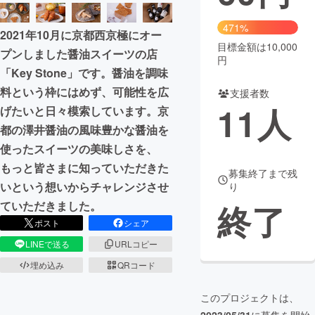
まちづくり・地域活性化
471%
2021年10月に京都西京極にオー
目標金額は10,000
プンしました醤油スイーツの店
円
CAMPFIRE for Social Good
CAMPFIRE Creation
「Key Stone」です。醤油を調味
CAMPFIREふるさと納税
machi-ya
コミュニティ
料という枠にはめず、可能性を広
支援者数
11
人
げたいと日々模索しています。京
都の澤井醤油の風味豊かな醤油を
使ったスイーツの美味しさを、
もっと皆さまに知っていただきた
募集終了まで残
いという想いからチャレンジさせ
り
終了
ていただきました。
ポスト
シェア
LINEで送る
URLコピー
埋め込み
QRコード
このプロジェクトは、