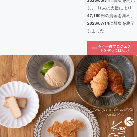
2023/05/31
に募集を開始
し、
11
人の支援により
47,160
円の資金を集め、
2023/07/14
に募集を終了
しました
もう一度プロジェク
トをやってほしい