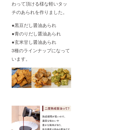
加物等
わって頂ける様な軽いタッ
く卓上
開封後
の食品
醤油で
要冷
表示は
チのあられを作りました。
す。 ■
蔵。 ※
お届け
京淡口
原材料
商品の
醤油 こ
及び添
ラベル
●黒豆だし醤油あられ
の商品
加物等
に表記
は塩味
の食品
●青のりだし醤油あられ
されま
を後に
表示は
す。 商
引っ張
●玄米甘し醤油あられ
お届け
品開封
らない
商品の
前には
3種のラインナップになって
すっき
ラベル
必ずお
りとし
に表記
届けの
います。
た味わ
されま
リター
いで、
す。 商
ンに貼
熱を加
品開封
付され
えると
前には
たラベ
味が変
必ずお
ルや注
化し
届けの
意書き
て“まろ
リター
をご確
み”が出
ンに貼
認くだ
てきま
付され
さい。
す。こ
たラベ
の醤油
ルや注
と出汁
意書き
をしっ
をご確
かり
認くだ
取っ
さい。
た、す