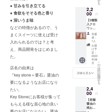
ティン
す
る
グした
● 甘みを引き立てる
2,2
クロ
● 食欲をそそる色と香り
ワッサ
00
円
ンの形
● 深いうま味
【2種類
をした
入クロ
一口サ
などの特徴があるので、う
ワッサ
イズの
ンパイ
パイで
支援
まくスイーツに使えば受け
箱(醤油
す。 パ
者：
4個・
リッと
1人
入れられるのでは？と考
ナッツ
した食
お届
味4個
感、醤
え、商品開発をはじめまし
け予
入）】
油の香
定：
た。
■醤油ク
2023
りと醤
年08
ロワッ
油とバ
こ
月
サンパ
ター・
の
リ
店名の由来は
イ バ
砂糖と
タ
ー
ター
のバラ
ン
詳細を見る
『key stone＝要石』醤油の
を
シュ
ンスが
選
択
ガーの
絶妙な
す
要になるようなお店になり
る
上にみ
クロ
2,4
たらし
ワッサ
たい。
の餡(た
00
ンパイ
円
れ)を
Key Stoneにお客様が集って
です。
【老舗
コー
8個入の
もらえる様な居心地の良い
醤油の
ティン
箱でお
焼おこ
グした
届けい
要のお店になりたい、醤油
げ（3袋
クロ