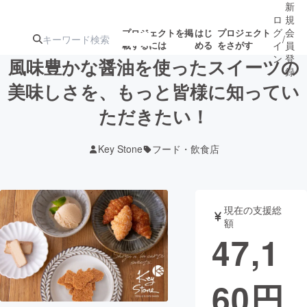
新
ロ
規
グ
会
プロジェクトを掲
はじ
プロジェクト
/
載するには
める
をさがす
イ
員
ン
登
風味豊かな醤油を使ったスイーツの
録
美味しさを、もっと皆様に知ってい
ただきたい！
人気のプロ
注目のリ
注目の新着プロ
募集終了が近いプ
もうすぐ公開
ジェクト
ターン
ジェクト
ロジェクト
されます
Key Stone
フード・飲食店
アート・写真
音楽
現在の支援総
テクノロジー・ガジェット
ゲーム・サ
額
47,1
映像・映画
書籍・雑誌
60
円
ビジネス・起業
チャレンジ