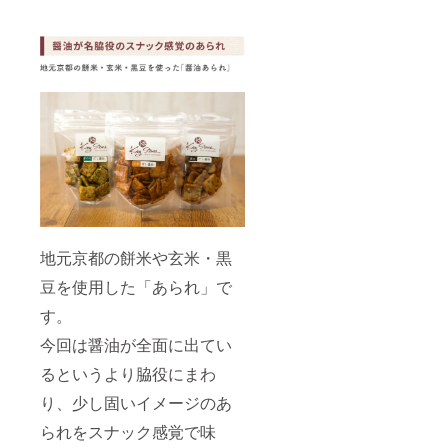
チ味 内
丸みの
で製造
容量（1
ある醤
してい
個）：
油で
ます。
52ｇ 保
す。ま
●二度熟
存方
た、火
成醤油
法：高
入作業
内容
温多
は大釜
量：
湿、直
を使っ
100ml
射日光
ている
保存方
を避け
ので、
法：直
常温で
他には
射日光
保存し
ない風
を避け
てくだ
味のさ
冷暗所
さい。
しみ醤
保存、
備考：
油に
開封後
本製品
なって
地元京都の餅米や玄米・黒
要冷
の製造
いま
蔵。 ●
ライン
豆を使用した「あられ」で
す。お
京さし
では、
寿司、
み醤油
小麦、
す。
刺身、
内容
卵を使
納豆や
量：
用した
今回は醤油が全面に出てい
冷や
100ml
製品を
やっこ
保存方
製造し
るというより脇役にまわ
などに
法：直
ていま
かけ
射日光
り、少し固いイメージのあ
す。 ※
て、味
を避け
原材料
られをスナック感覚で味
わって
冷暗所
及び添
いただ
保存、