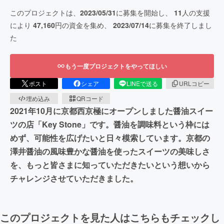
このプロジェクトは、
2023/05/31
に募集を開始し、
11
人の支援
により
47,160
円の資金を集め、
2023/07/14
に募集を終了しまし
た
もう一度プロジェクトをやってほしい
ポスト
シェア
LINEで送る
URLコピー
埋め込み
QRコード
2021年10月に京都西京極にオープンしました醤油スイー
ツの店「Key Stone」です。醤油を調味料という枠には
めず、可能性を広げたいと日々模索しています。京都の
澤井醤油の風味豊かな醤油を使ったスイーツの美味しさ
を、もっと皆さまに知っていただきたいという想いから
チャレンジさせていただきました。
このプロジェクトを見た人はこちらもチェックし