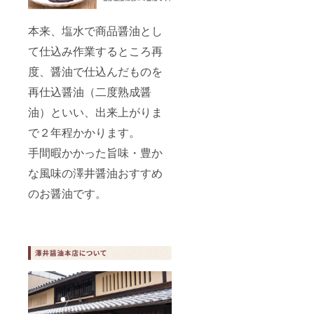
まし汁
や焚き
本来、塩水で商品醤油とし
物は絶
品で
て仕込み作業するところ再
す。 ■
だしわ
度、醤油で仕込んだものを
りしょ
うゆ 希
再仕込醤油（二度熟成醤
釈タイ
油）といい、出来上がりま
プのも
のなの
で２年程かかります。
で、お
野菜の
手間暇かかった旨味・豊か
焚き物
から、
な風味の澤井醤油おすすめ
うどん
汁、だ
のお醤油です。
し巻き
等用途
は幅広
くお使
いいた
だけま
す。ま
た、味
の整え
るとい
う使い