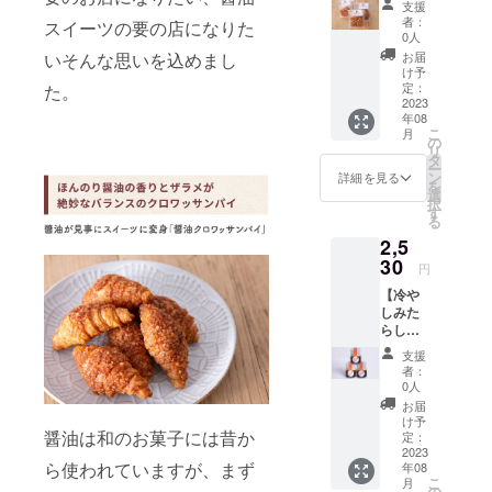
たしま
支援
入）】
ワッサ
す。
者：
スイーツの要の店になりた
醤油
ンの形
（送
0人
の旨味
をした
料・消
お届
いそんな思いを込めまし
を充分
一口サ
費税込
け予
に引き
イズの
定：
た。
み） ※
出した
2023
パイで
商品は
年08
香ばし
す。 パ
プロ
こ
月
い食感
リッと
の
ジェク
リ
の焼き
した食
タ
ト終了
ー
おこげ
感、醤
ン
日から8
詳細を見る
を
です。
油の香
選
月末ま
択
塩分濃
りと醤
す
でに順
る
度の低
油とバ
次お届
2,5
い醤油
ター・
け致し
を使っ
30
砂糖と
ます。
円
ていま
のバラ
【商品
【冷や
すの
ンスが
情報】
しみた
で、醤
絶妙な
内容
らし
油風味
クロ
量：8個
（3個
はしっ
ワッサ
賞味期
支援
入）】
かりし
ンパイ
限：製
者：
（き
ますが
です。
0人
造日よ
なこ付
後味は
■ナッツ
り4ヶ月
お届
き） 餡
やさし
クロ
け予
保存方
(たれ)は
醤油は和のお菓子には昔か
い甘み
定：
ワッサ
法：直
澤井醤
2023
を感じ
ンパイ
射日
ら使われていますが、まず
年08
油の二
ます。
ナッツ
光、高
こ
月
度熟成
醤油の
の
の香ば