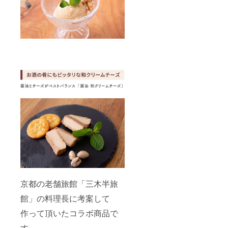
温多湿
リター
ティン
す。 お
をお避
ンに貼
グした
寿司、
けくだ
付され
クロ
刺身、
さい。
たラベ
ワッサ
納豆や
備考：
ルや注
ンの形
冷や
本品製
意書き
をした
やっこ
造工場
をご確
一口サ
などに
ではえ
認くだ
イズの
かけ
び･落花
さい。
パイで
て、味
生を含
す。 パ
わって
む製品
リッと
いただ
と同一
した食
く卓上
ライン
感、醤
醤油で
で製造
油の香
す。
してい
りと醤
（送
ます。
油とバ
料・消
●オレン
ター・
費税込
ジと
砂糖と
み） ※
チョコ
のバラ
商品は
のフィ
ンスが
プロ
ナン
絶妙な
ジェク
シェ 内
クロ
ト終了
容量（1
京都の老舗旅館「三木半旅
ワッサ
日から8
袋）：3
ンパイ
月末ま
個 保存
館」の料理長に考案して
です。
でに順
方法：
■二度熟
作って頂いたコラボ商品で
次お届
直射日
成醤油
け致し
光、高
す。
熟成期
ます。