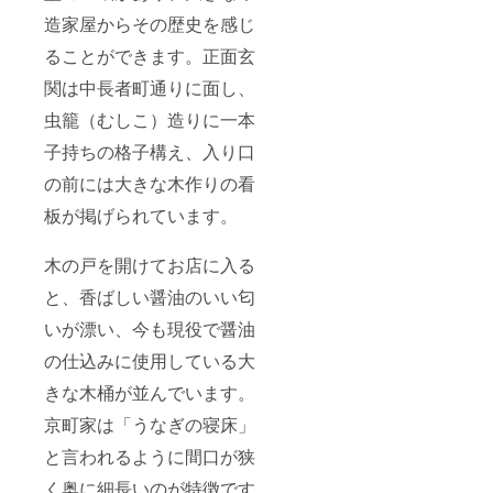
商品の
造家屋からその歴史を感じ
ラベル
に表記
ることができます。正面玄
されま
関は中長者町通りに面し、
す。 商
品開封
虫籠（むしこ）造りに一本
前には
必ずお
子持ちの格子構え、入り口
届けの
リター
の前には大きな木作りの看
ンに貼
付され
板が掲げられています。
たラベ
ルや注
意書き
木の戸を開けてお店に入る
をご確
と、香ばしい醤油のいい匂
認くだ
さい。
いが漂い、今も現役で醤油
の仕込みに使用している大
きな木桶が並んでいます。
京町家は「うなぎの寝床」
と言われるように間口が狭
く奥に細長いのが特徴です