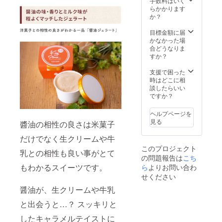
手数料はいく
み） ※
の発送
に表記
に引き
後に、
らかかります
商品は
になり
されま
出した
ホッと
か？
プロ
ます。
す。 商
香ばし
する優
ジェク
【商品
品開封
い食感
しい味
目標金額に届
ト終了
情報】
前には
の焼き
に仕上
かなかった場
日から8
●冷やし
必ずお
おこげ
がって
合どうなりま
月末ま
みたら
届けの
です。
いま
すか？
でに順
し 内容
リター
塩分濃
す。 ■
次お届
量：6個
ンに貼
度の低
二度熟
支援で困った
け致し
賞味期
付され
い醤油
成醤油
時はどこに相
ます。
限：製
たラベ
を使っ
熟成期
談したらいい
【商品
造日よ
ルや注
ていま
間が長
ですか？
情報】
り4日
意書き
すの
いの
●醤油ク
保存方
をご確
で、醤
で、濃
ロワッ
法：
ヘルプページを
認くだ
油風味
厚な味
サンパ
【要冷
見る
さい。
醬油の相性の良さは米菓子
はしっ
わいや
イ・
蔵】
かりし
豊かな
ナッツ
10℃以
だけでなく生クリームや牛
ますが
風味が
クロ
下で保
このプロジェクト
後味は
あり、
ワッサ
乳との相性も良い事がとて
存 ●醤
の問題報告は
こち
やさし
塩分濃
ンパイ
油 和ク
い甘み
もわかるスイーツです。
ら
よりお問い合わ
度の低
内容
リーム
を感じ
い醤油
量：各4
せください
チーズ
ます。
です。
個 保存
種類
醤油が、生クリームや牛乳
醤油の
魚、肉
方法：
別：ナ
香り・
料理だ
直射日
チュラ
と出会うと…？ スッキリと
うるち
けでな
光、高
ルチー
米の食
く料理
温多湿
ズ 内容
したキャラメルテイストに
感、醤
のコク