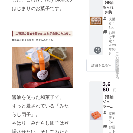
す。 商
【醤油
リーム
ない、
最後の
ト終了
品開封
あられ
はじまりのお菓子です。
チーズ
良い塩
味の余
日から8
前には
（6袋
を、二
梅の冷
韻、醤
月末ま
必ずお
入）】
度熟成
やしみ
油感に
でに順
支援
届けの
・玄米
醤油に
たらし
こだ
者：
次お届
リター
甘し醤
漬け込
のタレ
1人
わっ
け致し
ンに貼
油あら
みまし
になり
た、人
お届
ます。
付され
れ 2袋
た。
まし
け予
気のお
【商品
たラベ
・青の
チーズ
定：
た。 串
こげせ
情報】
ルや注
りだし
2023
と醤油
をなく
んべい
内容
意書き
年08
醤油あ
の香り
した冷
です。
量：醤
をご確
こ
月
られ 2
がマッ
の
やして
（送
油クロ
認くだ
リ
袋 ・黒
チした
タ
も柔ら
料・消
ワッサ
さい。
ー
豆だし
絶品ク
ン
かモチ
詳細を見る
費税込
ンパイ4
を
醤油あ
リーム
選
モチ食
み） ※
個・
択
られ 2
チーズ
す
感のお
商品は
ナッツ
る
袋 地
です。
団子
プロ
クロ
3,6
元京都
そのま
と、
ジェク
ワッサ
の餅米
80
までも
たっぷ
ト終了
円
ンパイ4
や玄
美味し
りの絶
日から8
個 賞味
醤油を使った和菓子で、
【醤油
米・黒
く召し
品みた
月末ま
期限：
ジェ
豆を使
上がっ
らした
でに順
製造日
ずっと愛されている「みた
ラート
用した
ていた
れと共
次お届
より4ヶ
（4個
「あら
だけま
にス
け致し
支援
らし団子」。
月 保存
入）】
れ」で
すし、
プーン
者：
ます。
方法：
醤油
す。 醤
お酒の
0人
やはり、みたらし団子は登
で食べ
【商品
直射日
が、生
油が全
おつま
ていた
お届
情報】
光、高
クリー
面に出
場させたい、そしてみたら
みにも
け予
だけま
内容
温多湿