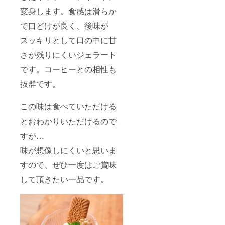
をお避
量：
油が全
を出し
けくだ
変身します。食感は滑らか
75g×2
面に出
たい時
さい。
個 賞味
ている
にお使
で口どけが良く、後味が
備考：
期限：
どこか
いくだ
本品製
製造日
スッキリとして口の中に甘
懐かし
さい。
造工場
より90
いお菓
■京さし
では海
日 保存
さが残りにくいジェラート
子で
み醤油
老、
方法：
す。最
たまり
卵、落
【要冷
です。コーヒーとの相性も
後に、
に似た
花生を
蔵】
ホッと
濃厚で
含む製
10℃以
抜群です。
する優
独特な
品と同
下で保
しい味
丸みの
一ライ
存 ※原
に仕上
ある醤
この味は食べていただける
ンで製
材料及
がって
油で
造して
び添加
いま
とおわかりいただけるので
す。ま
いま
物等の
す。 ■
た、火
す。 ●
食品表
すが…
醤油ク
入作業
メープ
示はお
ロワッ
は大釜
ル＆バ
届け商
味が想像しにくいと思いま
サンパ
を使っ
ター
品のラ
イ バ
ている
フィナ
ベルに
すので、ぜひ一度はご賞味
ター
ので、
ンシェ
表記さ
シュ
他には
内容
して頂きたい一品です。
れま
ガーの
ない風
量：3個
す。 商
上にみ
味のさ
保存方
品開封
たらし
しみ醤
法：直
前には
の餡(た
油に
射日
必ずお
れ)を
なって
光、高
届けの
コー
いま