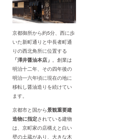
方もで
きて、
お手軽
に調理
に加え
て頂け
京都御所から約5分、西に歩
る一品
です。
いた新町通りと中長者町通
（送
料・消
りの西北角所に位置する
費税込
み） ※
「澤井醤油本店」
。創業は
商品は
明治十二年、その四年後の
プロ
ジェク
明治一六年頃に現在の地に
ト終了
日から8
移転し醤油造りを続けてい
月末ま
でに順
ます。
次お届
け致し
ます。
京都市と国から
景観重要建
※原材料
造物に指定
されている建物
及び添
加物等
は、京町家の店構えと白い
の食品
表示は
壁の土蔵があり、大きな木
お届け