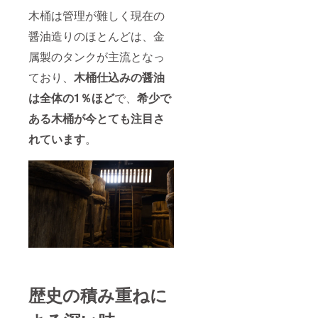
木桶は管理が難しく現在の
醤油造りのほとんどは、金
属製のタンクが主流となっ
ており、
木桶仕込みの醤油
は全体の1％
ほど
で、
希少で
ある木桶が今とても注目さ
れています
。
歴史の積み重ねに