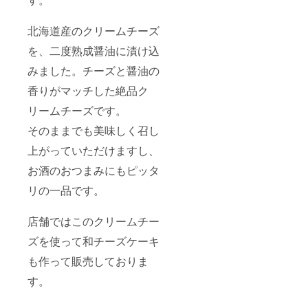
温多湿
間が長
【商品
をお避
いの
情報】
けくだ
北海道産のクリームチーズ
で、濃
●老舗醤
さい。
厚な味
油の焼
備考：
を、二度熟成醤油に漬け込
わいや
きおこ
本品製
豊かな
げ 内容
造工場
みました。チーズと醤油の
風味が
量：50
ではえ
あり、
ｇ 賞味
香りがマッチした絶品ク
び･落花
塩分濃
期限：
生を含
リームチーズです。
度の低
製造日
む製品
い醤油
より30
と同一
そのままでも美味しく召し
です。
日 保存
ライン
魚、肉
方法：
で製造
上がっていただけますし、
料理だ
直射日
してい
けでな
光、高
ます。
お酒のおつまみにもピッタ
く料理
温多湿
●ピッコ
のコク
をお避
リの一品です。
ロドル
を出し
けくだ
チェ
たい時
さい。
アップ
にお使
店舗ではこのクリームチー
備考：
ル＆パ
いくだ
本品製
イン
ズを使って和チーズケーキ
さい。
造工場
味、
■京さし
ではえ
ピッコ
も作って販売しておりま
み醤油
び･落花
ロドル
たまり
生を含
チェ マ
す。
に似た
む製品
ンゴー
濃厚で
と同一
＆ライ
独特な
ライン