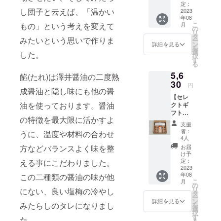
ムや牛
ている
定：
ピッタ
す。
量：50
をお避
し団子と云えば、「温かい
乳と出
2023
という
リの一
（送
ｇ 賞味
けくだ
年08
会う
より脇
品で
料・消
期限：
さい。
こ
月
もの」という考えを変えて
と…？
役にま
の
す。
費税込
製造日
備考：
リ
スッキ
わり、
タ
（送
み） ※
より30
みたいという思いで作りま
本品製
ー
リとし
少し固
ン
料・消
詳細を見る
商品は
日 保存
造工場
を
たキャ
いイ
選
費税込
プロ
した。
方法：
では海
択
ラメル
メージ
す
み） ※
ジェク
直射日
老、
る
テイス
のあら
商品は
ト終了
光、高
卵、落
5,6
トに変
れをス
餡(たれ)は澤井醤油の二度熟
プロ
日から8
温多湿
花生を
身しま
30
ナック
ジェク
月末ま
円
をお避
含む製
す。食
成醤油と隠し味にも他の醤
感覚で
ト終了
でに順
けくだ
品と同
【セレ
感は滑
味わっ
日から8
次お届
さい。
一ライ
油を使っております。醤油
クトギ
らかで
て頂け
月末ま
け致し
備考：
ンで製
フト
口どけ
る様な
でに順
ます。
本品製
造して
の特徴を最大限に活かすよ
セット
が良
軽い
次お届
※こちら
支援
造工場
いま
A】
く、後
タッチ
け致し
者：
の商品
うに、温度や材料の合わせ
ではえ
す。 ※
・冷や
味が
のあら
4人
ます。
はクー
び･落花
原材料
しみた
スッキ
れを作
※こちら
お届
方などバランスよく味を整
ル便で
生を含
及び添
らし
リとし
りまし
け予
の商品
の発送
む製品
加物等
（きな
て口の
定：
える事にこだわりました。
た。
はクー
になり
と同一
の食品
粉
2023
中に甘
（送
ル便で
ます。
ライン
表示は
年08
付） 6
この二種類の醤油の味が他
さが残
料・消
の発送
【商品
で製造
こ
お届け
月
個 ・醤
りにく
の
費税込
になり
情報】
してい
リ
商品の
にない、良い塩梅の冷やし
油 和ク
いジェ
タ
み） ※
ます。
内容
ます。
ー
ラベル
リーム
ラート
ン
商品は
詳細を見る
【商品
量：3個
※原材料
みたらしのタレになりまし
を
に表記
チー
です。
選
プロ
情報】
賞味期
及び添
択
されま
ズ 2個
コー
す
ジェク
種類
た。
限：製
加物等
る
す。 商