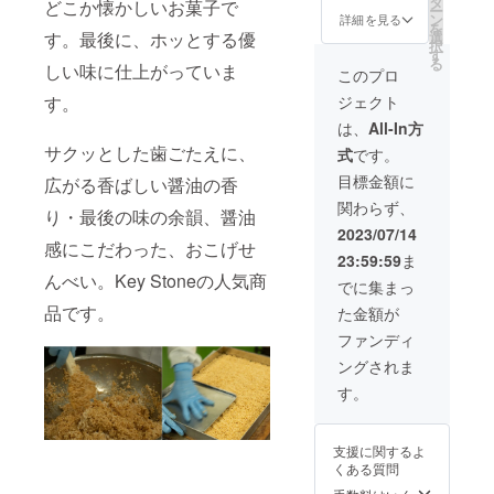
タ
ティン
リーム
どこか懐かしいお菓子で
別：ア
されま
ー
イ 3個
度の低
ン
グした
詳細を見る
チーズ
イスミ
す。 商
を
入×1袋
い醤油
選
す。最後に、ホッとする優
クロ
です。
ルク 内
品開封
択
・二度
を使っ
す
ワッサ
お酒の
容量：
前には
る
熟成醤
しい味に仕上がっていま
ていま
ンの形
このプロ
おつま
104ml
必ずお
油
すの
をした
みにも
無脂乳
届けの
ジェクト
す。
100ml
で、醤
一口サ
ピッタ
固形
リター
1本
油風味
イズの
は、
All-In方
リの一
分：
ンに貼
・京さ
はしっ
パイで
品で
9.6％ 乳
付され
サクッとした歯ごたえに、
式
です。
しみ醤
かりし
す。 パ
す。
脂肪
たラベ
油
ますが
リッと
目標金額に
（送
広がる香ばしい醤油の香
分：
ルや注
100ml
後味は
した食
料・消
6.4％ 保
意書き
関わらず、
1本
やさし
感、醤
り・最後の味の余韻、醤油
費税込
存方
をご確
・京淡
い甘み
油の香
2023/07/14
み） ※
法：
認くだ
口醤油
感にこだわった、おこげせ
を感じ
りと醤
商品は
【要冷
さい。
23:59:59
ま
100ml
ます。
油とバ
プロ
凍】-18
んべい。Key Stoneの人気商
1本
醤油の
ター・
でに集まっ
ジェク
℃以下
・だし
香り・
砂糖と
ト終了
で保存
品です。
た金額が
わり
うるち
のバラ
日から8
して下
しょう
米の食
ンスが
ファンディ
月末ま
さい ※
ゆ
感、醤
絶妙な
でに順
原材料
ングされま
300ml
油が全
クロ
次お届
及び添
1本 ■
面に出
ワッサ
す。
け致し
加物等
老舗醤
ている
ンパイ
ます。
の食品
油の焼
どこか
です。
※こちら
表示は
きおこ
懐かし
（送
の商品
お届け
支援に関するよ
げ 醤油
いお菓
料・消
はクー
商品の
くある質問
の旨味
子で
費税込
ル便で
ラベル
を充分
す。最