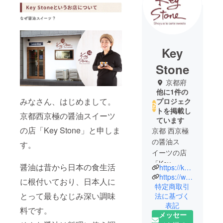
Key
Stone
京都府
他に1件の
みなさん、はじめまして。
プロジェク
トを掲載し
京都西京極の醤油スイーツ
ています
の店「Key Stone」と申しま
京都 西京極
の醤油ス
す。
イーツの店
「Key
醤油は昔から日本の食生活
https://keystone-sawaishoyu.com
Stone」で
https://www.instagram.com/keystone_leonidas/
に根付いており、日本人に
す。京都の
特定商取引
とって最もなじみ深い調味
法に基づく
澤井醤油本
表記
店の風味豊
料です。
メッセー
かな醤油を