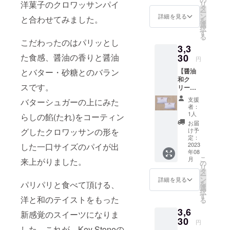
温多湿
洋菓子のクロワッサンパイ
リ
醤油と
香り・
タ
しい味
をお避
ー
隠し味
うるち
ン
わいの
詳細を見る
けくだ
と合わせてみました。
を
にも他
米の食
選
パリッ
さい。
択
の醤油
感、醤
す
とした
備考：
る
を使っ
油が全
食感が
こだわったのはパリッとし
本品製
3,3
ており
面に出
良い、
造工場
ます。
30
た食感、醤油の香りと醤油
ている
パイ生
では海
円
醤油の
どこか
地クロ
老、
【醤油
とバター・砂糖とのバラン
特徴を
懐かし
ワッサ
卵、落
和ク
最大限
いお菓
ンで
花生を
スです。
リーム
に活か
子で
す。
含む製
チーズ
すよう
す。最
（醤油
品と同
支援
バターシュガーの上にみた
（2個
に、温
後に、
は使用
者：
一ライ
入）】
度や材
ホッと
1人
してい
らしの餡(たれ)をコーティン
ンで製
京都
料の合
する優
ませ
お届
造して
三木半
わせ方
しい味
け予
グしたクロワッサンの形を
ん） 箱
いま
旅館の
などバ
定：
に仕上
に入れ
す。 ※
料理長
2023
した一口サイズのパイが出
ランス
がって
てお届
原材料
年08
が自ら
よく味
いま
けいた
及び添
こ
月
来上がりました。
考案
を整え
の
す。 サ
しま
加物等
リ
し、
る事に
タ
クッと
す。
の食品
ー
作って
こだわ
ン
した歯
詳細を見る
（送
表示は
を
パリパリと食べて頂ける、
頂いた
りまし
選
ごたえ
料・消
お届け
択
コラボ
た。 こ
す
に、広
費税込
商品の
洋と和のテイストをもった
る
商品で
の二種
がる香
み） ※
ラベル
3,6
す。 北
類の醤
ばしい
新感覚のスイーツになりま
商品は
に表記
海道産
30
油の味
醤油の
プロ
円
されま
のク
が他に
した。これが、Key Stoneの
香り・
ジェク