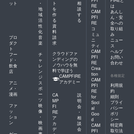
ット
・
ト
相
RE
は
地
を
談
CAM
あんし
域
作
す
PFI
ん・安
活
る
る
RE
全への
性
資
コ
取り組
化
料
ミュ
み
プロ
音
請
ニ
ニュー
ダク
楽
求
ティ
ス
ト
CAM
ヘルプ
クラウドファ
フー
チ
PFI
お問い
ンディングの
ド・
ャ
RE
合わせ
ノウハウを無
飲食
レ
Crea
料で学ぼう
店
ン
tion
各種規定
CAMPFIRE
ジ
CAM
アカデミー
アニ
ス
利用規
PFI
メ・
ポ
約
RE
漫画
ー
CA
説
細則
for
ツ
MP
明
プライ
Soci
ファ
映
FI
会
バシー
al
ッ
像
RE
・
ポリ
Goo
ショ
・
ア
相
シー
d
ン
映
カ
談
特定商
CAM
画
デ
会
取引法
PFI
ゲー
書