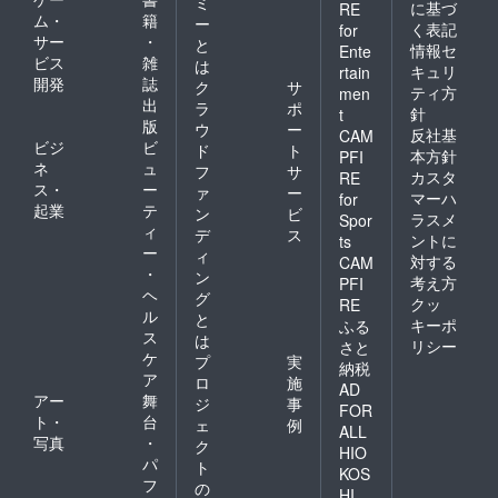
ミ
に基づ
RE
ム・
籍
ー
く表記
for
サー
・
と
情報セ
Ente
ビス
雑
は
キュリ
rtain
開発
誌
ク
サ
ティ方
men
出
ラ
ポ
針
t
版
ウ
ー
反社基
CAM
ビジ
ビ
ド
ト
本方針
PFI
ネ
ュ
フ
サ
カスタ
RE
ス・
ー
ァ
ー
マーハ
for
起業
テ
ン
ビ
ラスメ
Spor
ィ
デ
ス
ントに
ts
ー
ィ
対する
CAM
・
ン
考え方
PFI
ヘ
グ
クッ
RE
ル
と
キーポ
ふる
ス
は
リシー
さと
ケ
プ
実
納税
ア
ロ
施
AD
アー
舞
ジ
事
FOR
ト・
台
ェ
例
ALL
写真
・
ク
HIO
パ
ト
KOS
フ
の
HI