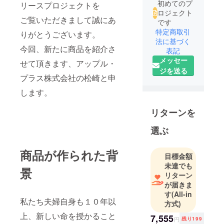
初めてのプ
リースプロジェクトを
ロジェクト
ご覧いただきまして誠にあ
です
特定商取引
りがとうございます。
法に基づく
今回、新たに商品を紹介さ
表記
メッセー
せて頂きます、アップル・
ジを送る
プラス株式会社の松崎と申
します。
リターンを
選ぶ
商品が作られた背
目標金額
未達でも
景
リターン
が届きま
す
(All-in
私たち夫婦自身も１０年以
方式)
上、新しい命を授かること
7,555
円
残り199