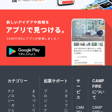
カテゴリー
起案サポート
サ
CAMP
ー
FIRE
テク
ま
プ
ス
ビ
につい
ノロ
ち
ロ
タ
ス
て
ジー
づ
ジ
ッ
・ガ
く
ェ
フ
CAM
CAMP
ジェ
り
ク
に
PFI
FIREと