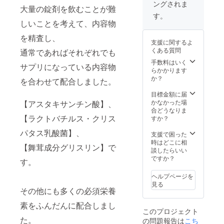
ングされま
大量の錠剤を飲むことが難
す。
しいことを考えて、内容物
を精査し、
支援に関するよ
くある質問
通常であればそれぞれでも
手数料はいく
サプリになっている内容物
らかかります
か？
を合わせて配合しました。
目標金額に届
かなかった場
【アスタキサンチン酸】、
合どうなりま
【ラクトバチルス・クリス
すか？
パタス乳酸菌】、
支援で困った
時はどこに相
【舞茸成分グリスリン】で
談したらいい
ですか？
す。
ヘルプページを
見る
その他にも多くの必須栄養
素をふんだんに配合しまし
このプロジェクト
た。
の問題報告は
こち