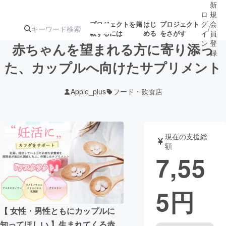
新
ロ
規
グ
会
プロジェクトを掲
はじ
プロジェクト
/
載するには
める
をさがす
イ
員
ン
登
赤ちゃんを望まれる方に寄り添っ
録
た、カップルへ向けたサプリメント
人気のプロ
注目のリ
注目の新着プロ
募集終了が近いプ
もうすぐ公開
Apple_plus
フード・飲食店
ジェクト
ターン
ジェクト
ロジェクト
されます
アート・写真
音楽
現在の支援総
額
7,55
テクノロジー・ガジェット
ゲーム・サ
5
円
映像・映画
書籍・雑誌
【 女性・男性ともにカップルに
ビジネス・起業
チャレンジ
知ってほしい 】生まれてくる赤