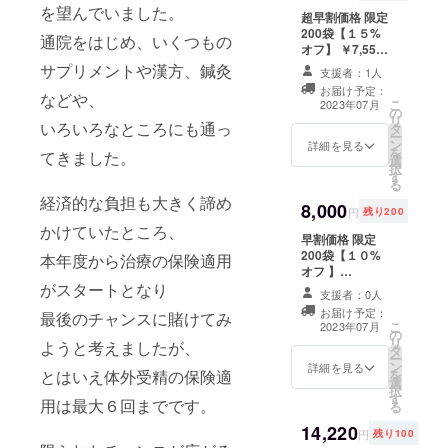
を望んでいました。
超早割価格 限定
200袋【１５%
通院をはじめ、いくつもの
オフ】 ￥7,555
円(１５%OFF価
サプリメントや漢方、鍼灸
支援者：1人
格)
お届け予定：
などや、
こ
2023年07月
の
リ
いろいろなところにも通っ
タ
ー
ン
詳細を見る
を
てきました。
選
択
す
る
経済的な負担も大きく諦め
8,000
円
残り200
かけていたところ、
早割価格 限定
200袋【１０%
本年度から治療の保険適用
オフ 】
がスタートとなり
￥8,000(１
支援者：0人
０%OFF価格)
お届け予定：
最後のチャンスに賭けてみ
こ
2023年07月
の
リ
ようと考えましたが、
タ
ー
ン
詳細を見る
とはいえ体外受精の保険適
を
選
択
す
用は最大６回までです。
る
14,220
円
残り100