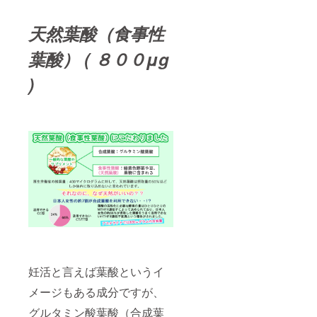
天然葉酸（食事性
葉酸） ( ８００μg
)
妊活と言えば葉酸というイ
メージもある成分ですが、
グルタミン酸葉酸（合成葉