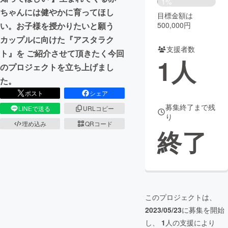
1%
ちゃんには健やかに育ってほし
目標金額は
まちづくり・地域活性化
500,000円
い。お子様を授かりたいと願う
カップルに向けた『アスタラク
支援者数
CAMPFIRE for Social Good
CAMPFIRE Creation
ト』を ご紹介させて頂きたく今回
1
人
CAMPFIREふるさと納税
machi-ya
コミュニティ
のプロジェクトを立ち上げまし
た。
ポスト
シェア
募集終了まで残
LINEで送る
URLコピー
り
埋め込み
QRコード
終了
このプロジェクトは、
2023/05/23
に募集を開始
し、
1
人の支援により