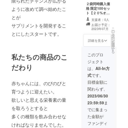
限られたチャンスが広がる
２袋同時購入価
ように改めて調べ始めたこ
格 限定100セッ
ト【２０%オ
とが
フ】
支援者：0人
￥14,220(20%O
サプリメントを開発するこ
お届け予定：
FF価格)
こ
2023年07月
の
とにしたスタートです。
リ
タ
ー
ン
詳細を見る
を
選
択
す
る
このプロ
私たちの商品のこ
ジェクト
だわり
は、
All-In方
式
です。
目標金額に
赤ちゃんには、のびのびと
関わらず、
育つように迎えたい。
2023/06/30
欲しいと思える栄養素の量
23:59:59
ま
を取ろうとすると
でに集まっ
多くの種類を飲み合わせな
た金額が
ファンディ
ければなりませんでした。