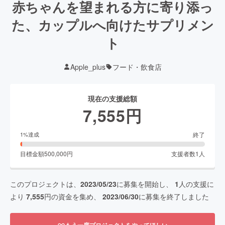
赤ちゃんを望まれる方に寄り添っ
た、カップルへ向けたサプリメン
ト
Apple_plus
フード・飲食店
現在の支援総額
7,555
円
終了
1
%達成
目標金額
500,000
円
支援者数
1
人
このプロジェクトは、
2023/05/23
に募集を開始し、
1
人の支援に
より
7,555
円の資金を集め、
2023/06/30
に募集を終了しました
もう一度プロジェクトをやってほしい