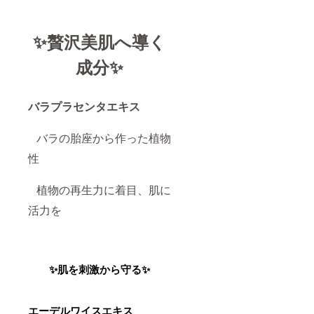
色抜け
パント
(白斑等)
テノー
や黒ず
ル CICA
✨贅沢美肌へ導く
み等の
【ご使
異常が
用上及
現れた
び保管
成分✨
場合。
上のご
（２）
注意】
使用し
●お肌に
たお肌
異常が
バラプラセンタエキス
に、直
生じて
射日光
いない
バラの胎座から作った植物
があ
かよく
たって
注意し
性
上記の
てご使
ような
用くだ
異常が
さ
植物の再生力に着目、肌に
現れた
い。
場合。
●化粧品
活力を
●傷、は
がお肌
れも
に合わ
の、湿
ないと
疹等異
き即ち
常のあ
次のよ
✨肌を刺激から守る✨
る部位
うな場
にはご
合に
使用に
は、使
ならな
用を中
エーデルワイスエキス