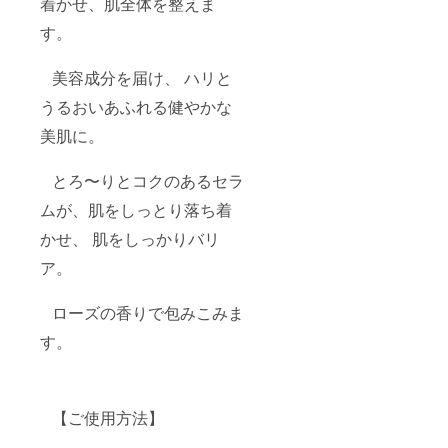
着かせ、肌全体を整えま
【ご使
とり、
用上及
顔全体
す。
び保管
から首
上のご
筋にか
注意】
けて 軽
美容成分を届け、 ハリと
●お肌に
く押さ
異常が
えるよ
うるおいあふれる健やかな
生じて
うにて
いない
いねい
美肌に。
かよく
になじ
注意し
ませま
とろ〜りとコクのあるセラ
てご使
す。肌
用くだ
をこす
ムが、肌をしっとり落ち着
さ
らない
い。
ように
かせ、 肌をしっかりバリ
●化粧品
気をつ
がお肌
けてく
ア。
に合わ
ださ
ないと
い。 ◯
き即ち
その後
ローズの香りで包みこみま
次のよ
乳液や
す。
うな場
クリー
合に
ムをお
は、使
使いく
用を中
ださ
止して
い。 ＊
【ご使用方法】
くださ
配合成
い。そ
分 ・共