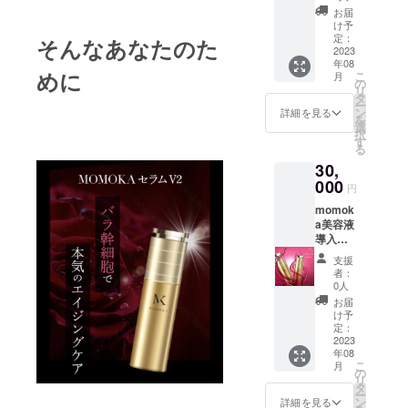
ト
お届
20000
け予
円相当
定：
そんなあなたのた
イン
2023
年08
ディバ
めに
こ
月
を用い
の
リ
て
タ
ー
momok
ン
詳細を見る
を
aセラム
選
択
の導入
す
る
効率を
30,
上げな
がらお
000
円
肌のト
momok
リート
a美容液
メント
導入ト
を行い
リート
ます。
支援
メント
イン
者：
イオン
ディバ
0人
導入
のフェ
お届
40000
イシャ
け予
円相当
ル(顔)へ
定：
イオン
2023
の美肌
年08
導入で
効果
こ
月
肌に微
フェイ
の
リ
弱な電
スライ
タ
ー
流を流
ンの引
ン
詳細を見る