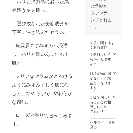
ハリと弾力感に満ちた気
筋にか
人脈作
半年と
なりま
た金額が
けて 軽
り ・エ
なりま
す。 ご
品漂うキメ肌へ。
く押さ
ステサ
す。 ご
予約は
ファンディ
えるよ
ロン開
予約は
お早め
ングされま
うにて
業支
お早め
にお願
選び抜かれた美容成分を
いねい
援、代
にお願
い致し
す。
になじ
理店契
い致し
ます。
丁寧に注ぎ込んだセラム。
ませま
約 ・整
ます。
す。肌
形費用
支援に関するよ
をこす
ポイン
角質層のすみずみへ浸透
くある質問
らない
ト還元
し、ハリと潤いあふれる美
ように
システ
手数料はいく
気をつ
ム ・対
らかかります
肌へ。
けてく
面無料
か？
ださ
美容カ
い。 ◯
ウンセ
目標金額に届
クリアなセラムがとろける
その後
リング
かなかった場
乳液や
月に何
合どうなりま
ようにみずみずしく肌にな
クリー
回でも
すか？
ムをお
ok
じみ、なめらかで やわらか
使いく
MOMO
支援で困った
ださ
KAセラ
な感触。
時はどこに相
い。 ＊
ム詳細
談したらいい
配合成
＊製造
ですか？
ローズの香りで包みこみま
分 ・共
元 銀
通成分
座トマ
ヘルプページを
す。
バラプ
ト 医薬
見る
ラセン
部外品