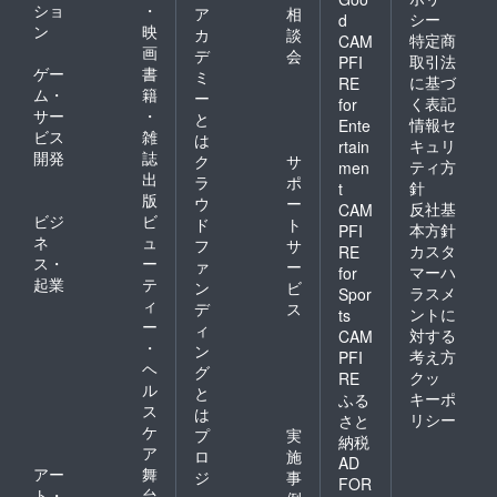
ショ
・
ア
相
シー
d
ン
映
カ
談
特定商
CAM
画
デ
会
取引法
PFI
ゲー
書
ミ
に基づ
RE
ム・
籍
ー
く表記
for
サー
・
と
情報セ
Ente
ビス
雑
は
キュリ
rtain
開発
誌
ク
サ
ティ方
men
出
ラ
ポ
針
t
版
ウ
ー
反社基
CAM
ビジ
ビ
ド
ト
本方針
PFI
ネ
ュ
フ
サ
カスタ
RE
ス・
ー
ァ
ー
マーハ
for
起業
テ
ン
ビ
ラスメ
Spor
ィ
デ
ス
ントに
ts
ー
ィ
対する
CAM
・
ン
考え方
PFI
ヘ
グ
クッ
RE
ル
と
キーポ
ふる
ス
は
リシー
さと
ケ
プ
実
納税
ア
ロ
施
AD
アー
舞
ジ
事
FOR
ト・
台