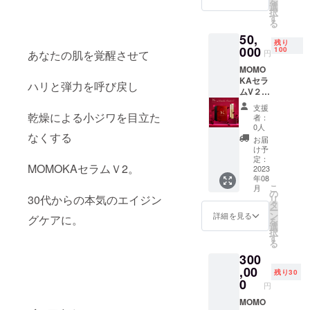
を
すこと
き締め
選
択
によっ
たるみ･
す
る
て、
小ジワ
50,
momok
の軽減
残り
a美容液
000
シミの
100
円
あなたの肌を覚醒させて
成分を
予防 ニ
MOMO
肌の深
キビの
KAセラ
部まで
予防 エ
ハリと弾力を呼び戻し
ムV２
浸透さ
イジン
セラム
せる効
グケア
支援
D30ml
果が期
乾燥による小ジワを目立た
美容液
者：
（デイ
待でき
美肌エ
0人
リー
なくする
ます！
イジン
お届
用）と
momok
グケア
け予
セラム
a美容液
定：
内容量
MOMOKAセラムＶ2。
C30ml
2023
内容量
30ml 製
年08
（ケア
30ml 製
造販売
こ
月
用）の2
造販売
の
元 株式
30代からの本気のエイジン
リ
本セッ
元 株式
タ
会社 銀
ー
ト ＊製
会社 銀
ン
座・ト
詳細を見る
グケアに。
を
造元
座・ト
選
マト 東
択
銀座ト
マト 東
す
京都中
る
マト 医
京都中
央区銀
300
薬部外
央区銀
座8-11-
品の製
,00
座8-11-
13 ご予
残り30
造販売
13 ご予
0
約はこ
円
業許可
約はこ
ちらの
及び製
MOMO
ちらの
メール