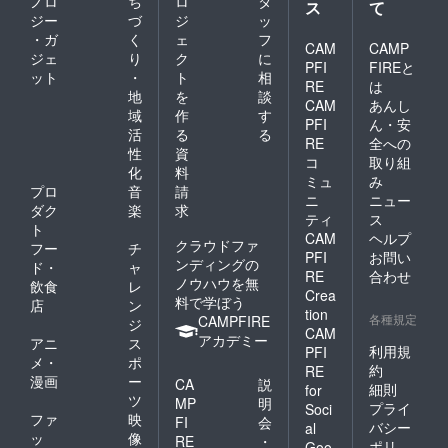
ノロ
ち
ロ
タ
ス
て
ジー
づ
ジ
ッ
・ガ
く
ェ
フ
CAM
CAMP
ジェ
り
ク
に
PFI
FIREと
ット
・
ト
相
RE
は
地
を
談
CAM
あんし
域
作
す
PFI
ん・安
活
る
る
RE
全への
性
資
コ
取り組
化
料
ミュ
み
プロ
音
請
ニ
ニュー
ダク
楽
求
ティ
ス
ト
CAM
ヘルプ
クラウドファ
フー
チ
PFI
お問い
ンディングの
ド・
ャ
RE
合わせ
ノウハウを無
飲食
レ
Crea
料で学ぼう
店
ン
tion
各種規定
CAMPFIRE
ジ
CAM
アカデミー
アニ
ス
利用規
PFI
メ・
ポ
約
RE
漫画
ー
CA
説
細則
for
ツ
MP
明
プライ
Soci
ファ
映
FI
会
バシー
al
ッ
像
RE
・
ポリ
Goo