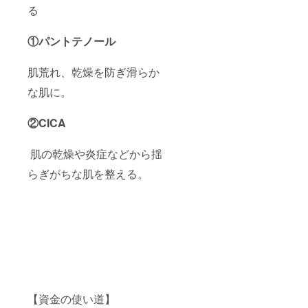
にはご
る
使用に
ならな
いでく
①パントテノール
ださ
い。 ●
目や口
肌荒れ、乾燥を防ぎ滑らか
に入っ
な肌に。
た場合
は、す
ぐに流
②CICA
水で洗
い流し
てくだ
肌の乾燥や炎症などから揺
さい。
目に異
らぎがちな肌を整える。
物感が
残る場
合は眼
科医に
ご相談
くださ
い。 ●
使用後
は蓋を
しっか
り閉め
【資金の使い道】
て湿気