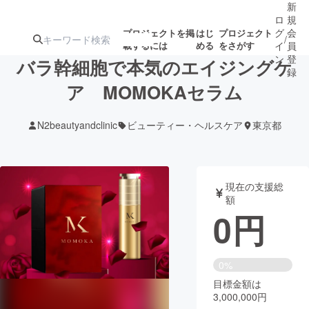
新
ロ
規
グ
会
プロジェクトを掲
はじ
プロジェクト
/
載するには
める
をさがす
イ
員
ン
登
バラ幹細胞で本気のエイジングケ
録
ア MOMOKAセラム
人気のプロ
注目のリ
注目の新着プロ
募集終了が近いプ
もうすぐ公開
N2beautyandclinic
ビューティー・ヘルスケア
東京都
ジェクト
ターン
ジェクト
ロジェクト
されます
アート・写真
音楽
現在の支援総
額
0
円
テクノロジー・ガジェット
ゲーム・サ
映像・映画
書籍・雑誌
0%
目標金額は
3,000,000円
ビジネス・起業
チャレンジ