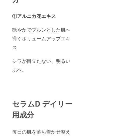
してく
れ、か
ださ
ゆみ、
い。 ●
刺激、
①アルニカ花エキス
極端に
色抜け
高温ま
(白斑等)
たは低
や黒ず
艶やかでプルンとした肌へ
温の場
み等の
所、直
異常が
導くボリュームアップエキ
射日光
現れた
のあた
場合。
ス
る場所
（２）
には保
使用し
管しな
たお肌
シワが目立たない、明るい
いでく
に、直
肌へ。
ださ
射日光
い。 ●
があ
乳幼児
たって
の手の
上記の
届かな
ような
いとこ
異常が
ろに保
現れた
セラムD デイリー
管して
場合。
くださ
●傷、は
用成分
い。
れも
の、湿
疹等異
常のあ
毎日の肌を落ち着かせ整え
る部位