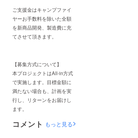
の少な
い場所
ご支援金はキャンプファイ
で保管
してく
ヤーお手数料を除いた全額
ださ
い。 ●
を新商品開発、製造費に充
極端に
高温ま
てさせて頂きます。
たは低
温の場
所、直
射日光
のあた
【募集方式について】
る場所
には保
本プロジェクトはAll-in方式
管しな
いでく
で実施します。目標金額に
ださ
い。 ●
満たない場合も、計画を実
乳幼児
行し、リターンをお届けし
の手の
届かな
ます。
いとこ
ろに保
管して
コメント
もっと見る
くださ
い。 ＊
有効期