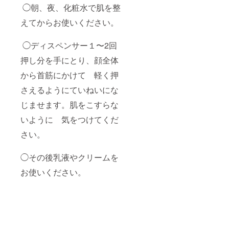
のまま
通成分
◯朝、夜、化粧水で肌を整
化粧品
バラプ
類の使
ラセン
えてからお使いください。
用を続
タエキ
けます
ス バラ
と、症
幹細胞
◯ディスペンサー１〜2回
状を悪
エーデ
押し分を手にとり、顔全体
化させ
ルワイ
ること
ス幹細
から首筋にかけて 軽く押
があり
胞エキ
ますの
ス 腐植
さえるようにていねいにな
で、皮
土抽出
膚科専
物（フ
じませます。肌をこすらな
門医等
ロムエ
にご相
キス）
いように 気をつけてくだ
談され
鹿プラ
ること
センタ
さい。
をおす
エキス
すめし
・セラ
◯その後乳液やクリームを
ます。
ムC ケ
（１）
ア用成
お使いください。
使用中
分 アル
や使用
ニカ花
後に赤
エキス
み、は
・セラ
れ、か
ムD デ
ゆみ、
イリー
刺激、
用成分