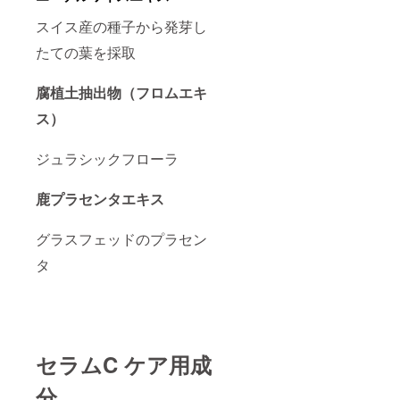
いでく
止して
ださ
くださ
スイス産の種子から発芽し
い。 ●
い。そ
目や口
のまま
たての葉を採取
に入っ
化粧品
た場合
類の使
は、す
用を続
腐植土抽出物（フロムエキ
ぐに流
けます
ス）
水で洗
と、症
い流し
状を悪
てくだ
化させ
ジュラシックフローラ
さい。
ること
目に異
があり
物感が
ますの
鹿プラセンタエキス
残る場
で、皮
合は眼
膚科専
科医に
門医等
グラスフェッドのプラセン
ご相談
にご相
くださ
談され
タ
い。 ●
ること
使用後
をおす
は蓋を
すめし
しっか
ます。
り閉め
（１）
て湿気
使用中
セラムC ケア用成
の少な
や使用
い場所
後に赤
で保管
み、は
分