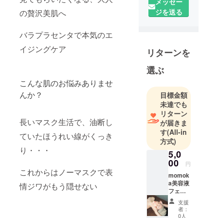
メッセー
ジを送る
の贅沢美肌へ
バラプラセンタで本気のエ
イジングケア
リターンを
選ぶ
こんな肌のお悩みありませ
目標金額
んか？
未達でも
リターン
長いマスク生活で、油断し
が届きま
す
(All-in
ていたほうれい線がくっき
方式)
り・・・
5,0
00
円
これからはノーマスクで表
momok
a美容液
情ジワがもう隠せない
フェイ
シャル
支援
トリー
者：
トメン
0人