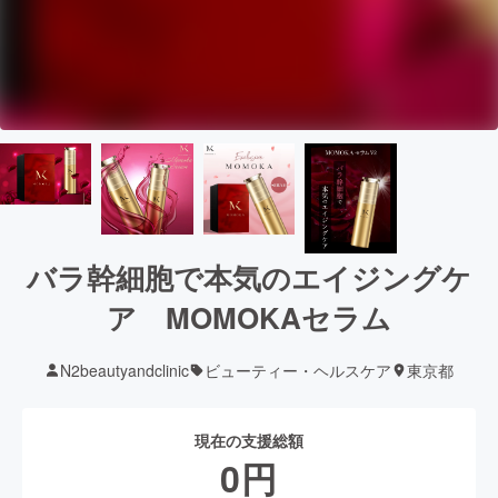
バラ幹細胞で本気のエイジングケ
ア MOMOKAセラム
N2beautyandclinic
ビューティー・ヘルスケア
東京都
現在の支援総額
0
円