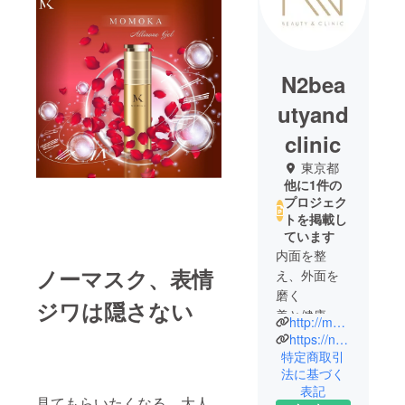
N2bea
utyand
clinic
東京都
他に1件の
プロジェク
トを掲載し
ています
内面を整
ノーマスク、表情
え、外面を
磨く
ジワは隠さない
美と健康の
http://mksalon.online/
厳選循環。
https://n2tc.com/
特定商取引
法に基づく
表記
見てもらいたくなる、大人