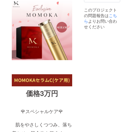
タエキ
の製造
ス バラ
販売業
このプロジェクト
幹細胞
許可及
の問題報告は
こち
エーデ
び製造
ルワイ
販売承
ら
よりお問い合わ
ス幹細
認をい
せください
胞エキ
ただい
ス 腐植
ており
土抽出
ます。
物（フ
＊使用
ロムエ
方法・
キス）
使用上
鹿プラ
の注意
センタ
事項 ◯
エキス
朝、
・セラ
夜、化
ムC ケ
粧水で
ア用成
肌を整
分 アル
えてか
ニカ花
らお使
価格3万円
エキス
いくだ
・セラ
さい。
ムD デ
◯ディ
イリー
スペン
🌹スペシャルケア🌹
用成分
サー
パント
１〜2回
テノー
押し分
肌をやさしくつつみ、落ち
ル CICA
を手に