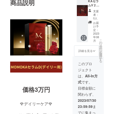
商品説明
造販売
KAセラ
メール
にて
承認を
ムV２
にて
承って
いただ
セラム
承って
おりま
支援
いてお
D30ml
おりま
す
者：
りま
（デイ
す
n2beau
0人
す。 ＊
リー
n2beau
tyandcli
お届
使用方
用） セ
tyandcli
nic1@g
け予
法・使
ラム
nic1@g
定：
mail.co
用上の
C30ml
2023
mail.co
m 場所
年08
注意事
（ケア
m 場所
東京都
こ
月
項 ◯
用） 5
東京都
の
銀座2-
リ
朝、
セット
銀座2-
タ
6-5
ー
夜、化
+ MKサ
6-5
ン
GINZA
詳細を見る
を
粧水で
ロン入
GINZA
選
TRECIO
択
肌を整
会 開業
TRECIO
す
USビル
る
えてか
コンサ
USビル
3F N2
このプロ
らお使
ル支援
3F N2
ビュー
ジェクト
いくだ
付き 通
ビュー
ティー
さい。
常1ヶ
ティー
イン
は、
All-In方
◯ディ
月
イン
ディバ
式
です。
スペン
10,000
ディバ
サロン
サー
入会金
サロン
価格3万円
＊体験
目標金額に
１〜2回
30万円
＊体験
チケッ
関わらず、
押し分
→無料
チケッ
トの有
を手に
サロン
トの有
効期限
2023/07/30
とり、
内容 ・
🌹デイリーケア🌹
効期限
は お届
23:59:59
ま
顔全体
美容交
は お届
けから
から首
流会、
けから
半年と
でに集まっ