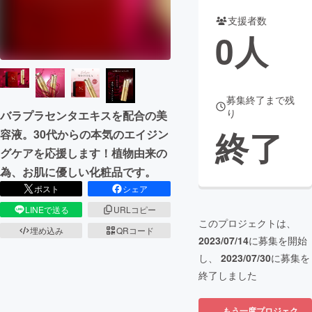
支援者数
まちづくり・地域活性化
0
人
CAMPFIRE for Social Good
CAMPFIRE Creation
CAMPFIREふるさと納税
machi-ya
コミュニティ
募集終了まで残
り
バラプラセンタエキスを配合の美
終了
容液。30代からの本気のエイジン
グケアを応援します！植物由来の
為、お肌に優しい化粧品です。
ポスト
シェア
LINEで送る
URLコピー
このプロジェクトは、
埋め込み
QRコード
2023/07/14
に募集を開始
し、
2023/07/30
に募集を
終了しました
もう一度プロジェク