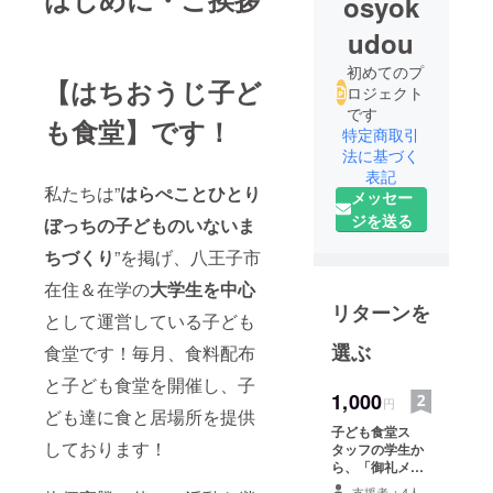
osyok
udou
初めてのプ
【
はちおうじ子ど
ロジェクト
です
も食堂
】です！
特定商取引
法に基づく
表記
私たちは”
はらぺことひとり
メッセー
ジを送る
ぼっちの子どものいないま
ちづくり
”を掲げ、八王子市
在住＆在学の
大学生を中心
リターンを
として運営している子ども
選ぶ
食堂です！毎月、食料配布
と子ども食堂を開催し、子
1,000
円
ども達に食と居場所を提供
子ども食堂ス
しております！
タッフの学生か
ら、「御礼メー
ル」をお送りさ
支援者：4人