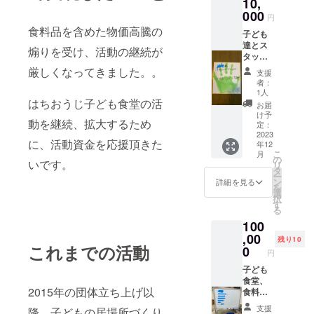
10,
000
円
食料品を含めた物価高騰の
子ども
達とス
煽りを受け、活動の継続が
タッフ
一同で
厳しくなってきました。。
支援
心を込
者：
めて作
1人
らせて
はちおうじ子ども食堂の活
お届
いただ
け予
動を継続、拡大するため
く、御
定：
礼色紙
2023
に、活動資金を応援頂きた
年12
をお送
こ
月
りいた
の
いです。
リ
しま
タ
ー
す！ ＊
ン
詳細を見る
を
写真は
選
択
一例で
す
る
す。
100
,00
残り10
これまでの活動
0
円
子ども
食堂、
2015年の団体立ち上げ以
食料配
布の活
支援
降、子どもの居場所づくり
動の