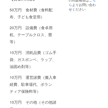
時、必
ら
よりお問い合わ
ず備考
せください
50万円 食材費（食料配
欄に掲
載を希
布、子ども食堂用）
望され
る「お
名前」
20万円 設備費（食卓用
をご記
机、テーブルクロス、畳
入くだ
さい。
等）
10万円 消耗品費（ゴム手
袋、ガスボンベ、ラップ、
油固め剤等）
10万円 運営諸費（搬入車
経費、駐車場代、ボラン
ティア保険料等）
10万円 その他（その他諸