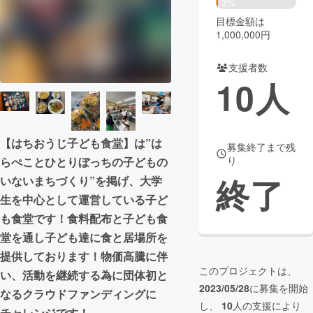
3%
目標金額は
まちづくり・地域活性化
1,000,000円
支援者数
CAMPFIRE for Social Good
CAMPFIRE Creation
10
人
CAMPFIREふるさと納税
machi-ya
コミュニティ
【はちおうじ子ども食堂】は”は
募集終了まで残
り
らぺことひとりぼっちの子どもの
終了
いないまちづくり”を掲げ、大学
生を中心として運営している子ど
も食堂です！食料配布と子ども食
堂を通し子ども達に食と居場所を
提供しております！物価高騰に伴
このプロジェクトは、
い、活動を継続する為に団体初と
2023/05/28
に募集を開始
なるクラウドファンディングに
し、
10
人の支援により
チャレンジです！