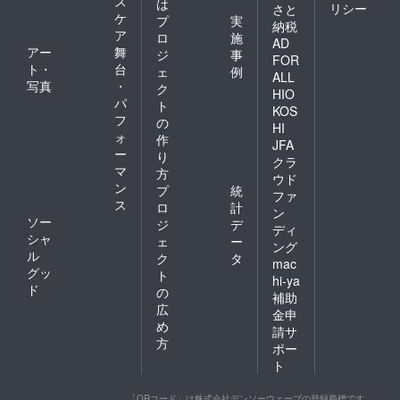
ス
は
リシー
さと
ケ
プ
実
納税
ア
ロ
施
AD
アー
舞
ジ
事
FOR
ト・
台
ェ
例
ALL
写真
・
ク
HIO
パ
ト
KOS
フ
の
HI
ォ
作
JFA
ー
り
クラ
マ
方
ウド
ン
プ
統
ファ
ス
ロ
計
ン
ソー
ジ
デ
ディ
シャ
ェ
ー
ング
ル
ク
タ
mac
グッ
ト
hi-ya
ド
の
補助
広
金申
め
請サ
方
ポー
ト
「QRコード」は株式会社デンソーウェーブの登録商標です。