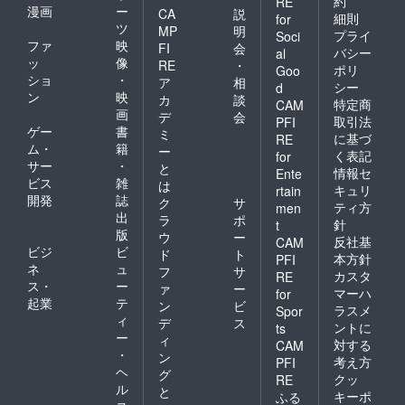
約
RE
漫画
ー
CA
説
細則
for
ツ
MP
明
プライ
Soci
ファ
映
FI
会
バシー
al
ッ
像
RE
・
ポリ
Goo
ショ
・
ア
相
シー
d
ン
映
カ
談
特定商
CAM
画
デ
会
取引法
PFI
ゲー
書
ミ
に基づ
RE
ム・
籍
ー
く表記
for
サー
・
と
情報セ
Ente
ビス
雑
は
キュリ
rtain
開発
誌
ク
サ
ティ方
men
出
ラ
ポ
針
t
版
ウ
ー
反社基
CAM
ビジ
ビ
ド
ト
本方針
PFI
ネ
ュ
フ
サ
カスタ
RE
ス・
ー
ァ
ー
マーハ
for
起業
テ
ン
ビ
ラスメ
Spor
ィ
デ
ス
ントに
ts
ー
ィ
対する
CAM
・
ン
考え方
PFI
ヘ
グ
クッ
RE
ル
と
キーポ
ふる