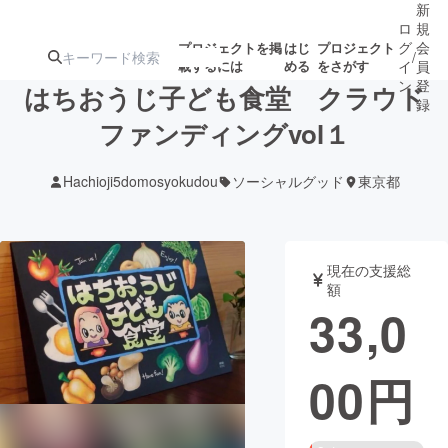
新
ロ
規
グ
会
プロジェクトを掲
はじ
プロジェクト
/
載するには
める
をさがす
イ
員
ン
登
はちおうじ子ども食堂 クラウド
録
ファンディングvol１
人気のプロ
注目のリ
注目の新着プロ
募集終了が近いプ
もうすぐ公開
Hachioji5domosyokudou
ソーシャルグッド
東京都
ジェクト
ターン
ジェクト
ロジェクト
されます
アート・写真
音楽
現在の支援総
額
33,0
テクノロジー・ガジェット
ゲーム・サ
00
円
映像・映画
書籍・雑誌
ビジネス・起業
チャレンジ