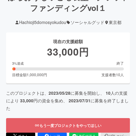
ファンディングvol１
Hachioji5domosyokudou
ソーシャルグッド
東京都
現在の支援総額
33,000
円
終了
3
%達成
目標金額
1,000,000
円
支援者数
10
人
このプロジェクトは、
2023/05/28
に募集を開始し、
10
人の支援
により
33,000
円の資金を集め、
2023/07/31
に募集を終了しまし
た
もう一度プロジェクトをやってほしい
ポスト
シェア
LINEで送る
URLコピー