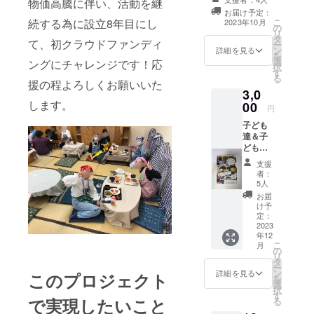
物価高騰に伴い、活動を継
せていただきま
お届け予定：
す！ 住所を知ら
こ
続する為に設立8年目にし
2023年10月
の
れたくはない
リ
タ
が、応援したい
て、初クラウドファンディ
ー
ン
という方におす
詳細を見る
を
選
すめかなと思い
ングにチャレンジです！応
択
す
ます！
る
援の程よろしくお願いいた
3,0
します。
00
円
子ども
達＆子
ども食
堂ス
支援
タッフ
者：
一同よ
5人
り、心
お届
を込め
け予
た「手
定：
書き御
2023
年12
礼メッ
こ
月
セージ
の
リ
カー
タ
ー
ド」 ＊
ン
詳細を見る
このプロジェクト
を
写真は
選
択
一例で
す
で実現したいこと
る
す！