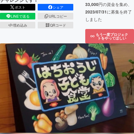
33,000
円の資金を集め、
ポスト
シェア
2023/07/31
に募集を終了
LINEで送る
URLコピー
しました
埋め込み
QRコード
もう一度プロジェク
トをやってほしい