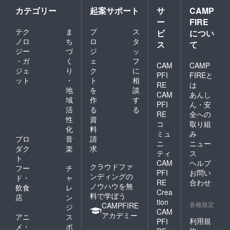
カテゴリー
起案サポート
サ
CAMP
ー
FIRE
テク
ま
プ
ス
ビ
につい
ノロ
ち
ロ
タ
ス
て
ジー
づ
ジ
ッ
・ガ
く
ェ
フ
CAM
CAMP
ジェ
り
ク
に
PFI
FIREと
ット
・
ト
相
RE
は
地
を
談
CAM
あんし
域
作
す
PFI
ん・安
活
る
る
RE
全への
性
資
コ
取り組
化
料
ミュ
み
プロ
音
請
ニ
ニュー
ダク
楽
求
ティ
ス
ト
CAM
ヘルプ
クラウドファ
フー
チ
PFI
お問い
ンディングの
ド・
ャ
RE
合わせ
ノウハウを無
飲食
レ
Crea
料で学ぼう
店
ン
tion
各種規定
CAMPFIRE
ジ
CAM
アカデミー
アニ
ス
利用規
PFI
メ・
ポ