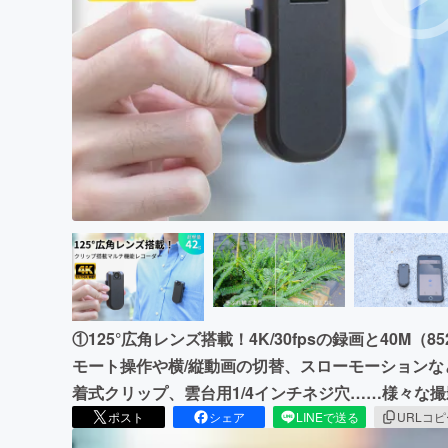
まちづくり・地域活性化
①125°広角レンズ搭載！4K/30fpsの録画と40M（
モート操作や横/縦動画の切替、スローモーションな
着式クリップ、雲台用1/4インチネジ穴……様々な
ポスト
シェア
LINEで送る
URLコ