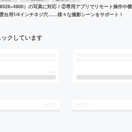
40M（8528×4800）の写真に対応！②専用アプリでリモート操
、雲台用1/4インチネジ穴……様々な撮影シーンをサポート！
ェックしています