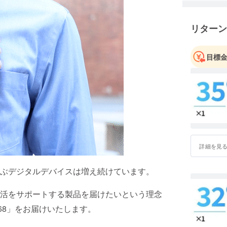
豊かなラ
一同、情
リターン
社名「アー
体の調和
目標
は、地域
し、貧困
の改善に
今後とも
お願い申
詳細を見
ぶデジタルデバイスは増え続けています。
活をサポートする製品を届けたいという理念
68」をお届けいたします。