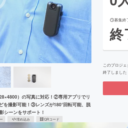
募集終
CAMPFIRE for Social Good
CAMPFIRE Creation
終
CAMPFIREふるさと納税
machi-ya
コミュニティ
このプロジェ
終了しました
8528×4800）の写真に対応！②専用アプリでリ
どを撮影可能！③レンズが180°回転可能、脱
撮影シーンをサポート！
ピー
埋め込み
QRコード