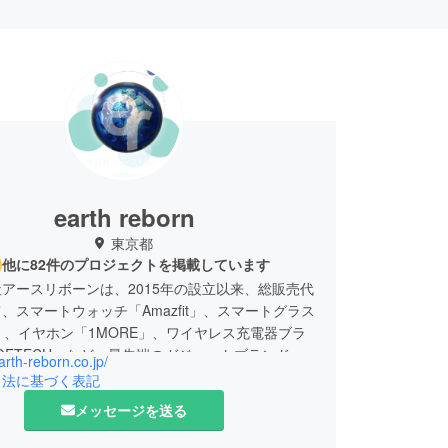
earth reborn
東京都
他に82件のプロジェクトを掲載しています
アースリボーンは、2015年の設立以来、総販売代
、スマートウォッチ「Amazfit」、スマートグラス
U」、イヤホン「1MORE」、ワイヤレス充電器ブラ
OETECH」など、最先端のガジェットブランドを
earth-reborn.co.jp/
り扱っております。
引法に基づく表記
メッセージを送る
、「世界中の優れたブランドを発掘し、日本市場
形で提供する。消費者とブランドの架け橋となり、