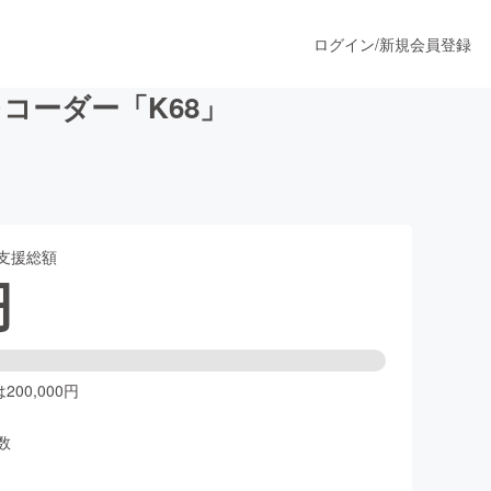
ログイン
/
新規会員登録
レコーダー「K68」
うすぐ公開されます
支援総額
プロダクト
円
ファッション
スポーツ
00,000円
数
ア
ソーシャルグッド
人