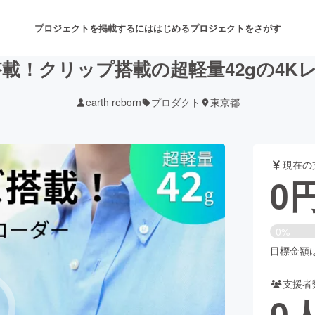
プロジェクトを掲載するには
はじめる
プロジェクトをさがす
搭載！クリップ搭載の超軽量42gの4K
earth reborn
プロダクト
東京都
注目のリターン
注目の新着プロジェクト
募集終了が近いプロジェクト
も
現在の
音楽
舞台・パフォーマンス
0
ゲーム・サービス開発
フード・飲食店
0%
書籍・雑誌出版
アニメ・漫画
目標金額は2
支援者
チャレンジ
ビューティー・ヘルスケ
0