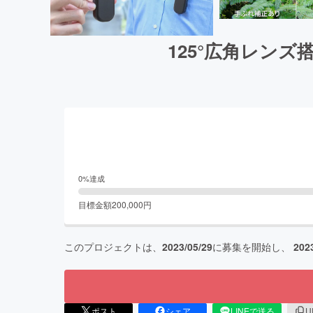
125°広角レンズ
0
%達成
目標金額
200,000
円
このプロジェクトは、
2023/05/29
に募集を開始し、
202
ポスト
シェア
LINEで送る
U