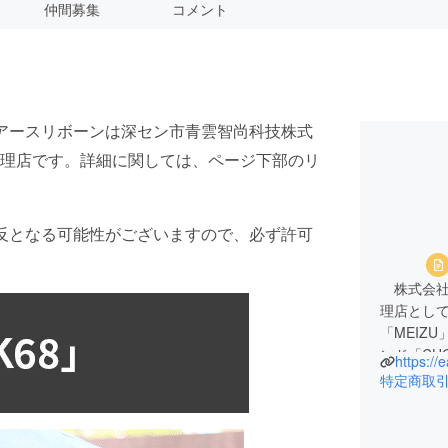
仲間募集
コメント
アースリボーンは深セン市青雲智尚科技株式
理店です。詳細に関しては、ページ下部のリ
反となる可能性がございますので、必ず許可
株式会社
理店として
「MEIZ
ンド「CH
https://
幅広く取
特定商取
私たちは
に最適な