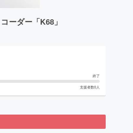
レコーダー「K68」
終了
支援者数
0
人