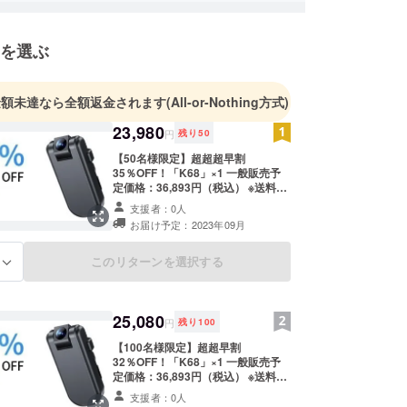
イフスタイルを創造する。」この理念のもと、社員
熱を持って事業に取り組んでいます。
を選ぶ
スリボーン（Earth Reborn）」には、「地球全
を願う」という想いが込められています。私たち
金額未達なら全額返金されます
(All-or-Nothing方式)
社会から世界へと貢献できるグローバル企業を目指
23,980
地域での慈善活動や、貧困・差別といった社会課題
円
残り
50
も微力ながら取り組んでおります。
【50名様限定】超超超早割
35％OFF！「K68」×1 一般販売予
定価格：36,893円（税込） ※送料無
、皆さまの温かいご支援を賜りますよう、心より
料（日本国内限定） 内容物：
支援者：0人
し上げます。
「K68」（クリップ付き）×1 USB-
お届け予定：2023年09月
A to Type-Cケーブル×1 日本語取扱
説明書×1
このリターンを選択する
る
25,080
円
残り
100
【100名様限定】超超早割
32％OFF！「K68」×1 一般販売予
定価格：36,893円（税込） ※送料無
料（日本国内限定） 内容物：
支援者：0人
「K68」（クリップ付き）×1 USB-