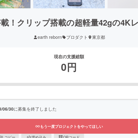
搭載！クリップ搭載の超軽量42gの4K
earth reborn
プロダクト
東京都
現在の支援総額
0
円
3/06/30
に募集を終了しました
もう一度プロジェクトをやってほしい
RLコピー
埋め込み
QRコード