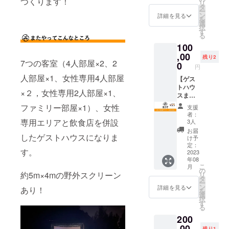
つくります！
ん。
テッ
リ
できる
場所
タ
ては現
カー：
ー
チケッ
ゲスト
ン
金でご
詳細を見る
※各
PVC ・
を
トで
ハウス
選
精算く
部屋セ
デザイ
択
す。
またや
す
ださ
ミダブ
ン
る
ファミ
屋上 ※
い。 ※
ル二段
キー
100
リー
交通費
宿泊を
ベッド
ケース
ルーム
,00
や滞在
事前決
・施
残り2
・カ
7つの客室（4人部屋×2、2
はユ
費につ
0
済で予
設内設
円
ラー展
ニット
いては
約され
備
開
人部屋×1、女性専用4人部屋
バスが
【ゲス
自己負
た場
キー
ついて
トハウ
担でお
合、チ
：
×２，女性専用2人部屋×1、
ケー
おり、
スまた
願いい
ケット
シャ
ス：あ
最大４
や貸し
たしま
での換
ファミリー部屋×1）、女性
ワー
支援
ずき
人で宿
切りプ
す。
金はで
ルー
者：
色、オ
泊可能
ラン】
専用エリアと飲食店を併設
きませ
3人
ム ２
レン
となっ
1泊2日
ん。ご
箇所
お届
ジ、ア
したゲストハウスになりま
ており
でゲス
予約の
け予
（内女
クア、
ます。
トハウ
定：
際は必
性専用
ブ
す。
●宿泊施
スまた
2023
ず電話
１箇
ルー、
年08
設につ
やを貸
または
所）
レッド
こ
月
いて １.
し切り
の
メール
約5m×4mの野外スクリーン
リ
宿泊可
頂けま
タ
にて、
ー
能日数
す ※宿
ン
事前に
詳細を見る
あり！
を
２.部屋
泊人数
選
チケッ
択
の概要
は最大
す
ト使用
ト
る
・
24名ま
の旨ご
イレ
200
ファミ
で ※チ
連絡く
３箇所
リータ
ケット
,00
ださ
残り1