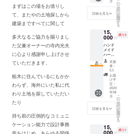
こ
月
できる
てもよ
の
いては
メール
まずはこの場をお借りし
リ
チケッ
し。 ま
タ
SAMEY
にて、
ー
トで
たやメ
ン
A公式イ
詳細を見る
て、またやの土地探しから
事前に
を
す。 宿
ンバー
選
ンスタ
チケッ
択
泊はも
も大好
建築まですべてに関して
す
グラを
ト使用
る
ちろ
きなも
ご確認
の旨ご
15,
ん、食
ちもち
くださ
連絡く
残り3
多大なるご協力を賜りまし
事や雑
000
な麺と
い。 ※
ださ
円
貨等を
なって
チケッ
い。 ※
た父兼オーナーの寺内光夫
ハンド
購入す
おりま
ト有効
公序良
メイド
る際に
す。 ●
期限：1
俗に反
に心より感謝申し上げさせ
ハーバ
現金が
食品表
年間。
する内
リウム
わりに
示 １.名
（2023
容、法
支援
ていただきます。
またや
使用す
称、重
年8月～
者：
令に違
ハンド
ること
量、 ・
2人
2024年
反する
メイド
ができ
平麺
栃木に住んでいるにもかか
7月）
お届
内容な
部長
ます。
500g ・
け予
どはお
ちょん
下記注
定：
わらず、海外にいた私に代
細麺
受けで
ぼいが
2023
意事項
500g ・
きませ
年08
わり土地を探していただい
作成し
を必ず
沖縄そ
ん。
こ
月
たマル
ご確認
の
ばだ
リ
たり
シェで
くださ
タ
し
ー
も好評
い。 ※
ン
300ml
詳細を見る
を
のシン
チケッ
選
２.保存
持ち前の圧倒的なコミュニ
択
デレラ
ト有効
す
方法、
る
ハーバ
期限：1
消費期
ケーション能力で設計事務
15,
リウム
年間。
限 ・沖
残り1
とまた
000
（2023
所をはじめ、あらゆる関係
縄そば
円