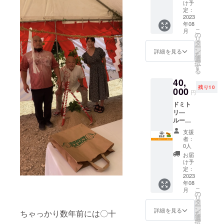
たやで
https://i
セット
け予
ん。ご
くださ
何にで
nstagra
定：
内
予約の
い。 ・
も使う
2023
m.com/
容
際は必
沖縄そ
年08
ことの
swan.v
ハーバ
ず電話
ばだし
こ
月
できる
alley?
の
リウム
または
の賞味
リ
チケッ
igshid=
タ
とス
メール
期限：
ー
トで
MzRlO
ン
テッ
詳細を見る
にて、
１年程
を
す。 宿
DBiNW
選
カー ・
事前に
度 ３.加
択
泊はも
FlZA==
す
商品サ
チケッ
工食品
る
ちろ
各カ
イ
ト使用
原材料
40,
ん、食
ラー1つ
ズ
の旨ご
及び添
残り10
事や雑
000
ずつの
ハーバ
連絡く
円
加物等
貨等を
準備し
リウ
ださ
の食品
ドミト
購入す
てま
ム：21
い。 ※
表示は
リ―
る際に
す。
㎝×23㎝
公序良
お届け
ルー
現金が
メー
×8㎝、
俗に反
商品の
ム １
わりに
カーの
ステッ
する内
支援
ラベル
０泊分
使用す
所在
カー：
者：
容、法
に表記
またや
ること
地：日
0人
直径6㎝
令に違
されて
のドミ
ができ
本 事業
・素
お届
反する
おりま
トリー
ます。
者名：
け予
材
内容な
す。商
で10泊
下記注
定：
SWAN
どはお
品開封
分使用
2023
意事項
VALLE
ハーバ
受けで
前には
年08
できる
を必ず
Y 商品
リウ
きませ
必ずお
こ
月
チケッ
ご確認
の
の概要
ム：ガ
ん。
届けの
リ
トで
くださ
タ
につい
ラス、
リター
ー
す。 各
い。 ※
ン
て ・
詳細を見る
ステッ
ちゃっかり数年前には〇十
ンに貼
を
部屋違
チケッ
選
カラー
カー：
付され
択