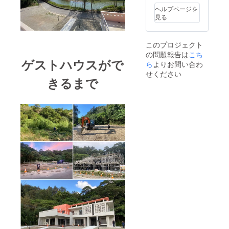
ジェク
と思い
ト終了
ヘルプページを
ます。
後メー
見る
ご理解
ルにて
とご協
調整さ
力のほ
せてい
このプロジェクト
どよろ
ただき
の問題報告は
こち
17:00〜
しくお
ます。
ゲストハウスがで
23:00(
願いい
ら
よりお問い合わ
下記注
フード
たしま
せください
意事項
LO22:0
す。
きるまで
を必ず
0、ドリ
（最低2
ご確認
ンク
年保
くださ
LO22:3
証） ※
い。 ※
0) ・
詳細に
チケッ
アメニ
つきま
ト有効
ティ
しては
期限：1
類
協議の
年間。
上決定
（2023
：無
とさせ
年8月～
料貸し
ていた
2024年
タオ
だきま
7月） ※
ル、宿
す。
宿泊を
泊セッ
事前決
ト ・
済で予
イン
約され
ター
た場
ネット
合、チ
環