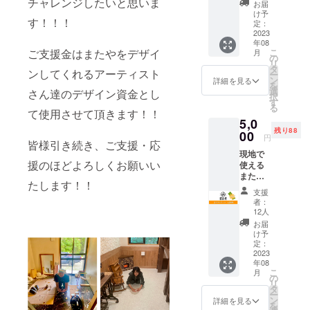
行けな
チャレンジしたいと思いま
お届
いけ
け予
す！！！
ど、こ
定：
れから
2023
年08
に期待
こ
ご支援金はまたやをデザイ
月
して下
の
リ
さる方
タ
ンしてくれるアーティスト
ー
や、純
ン
詳細を見る
を
粋に応
選
さん達のデザイン資金とし
択
援した
す
る
いと
て使用させて頂きます！！
5,0
思って
残り88
くださ
00
円
皆様引き続き、ご支援・応
る方向
現地で
けのリ
援のほどよろしくお願いい
使える
ターン
またや
となり
たします！！
チケッ
ます。
支援
ト7500
なお、
者：
円分 ま
支援時
12人
たやで
に上乗
お届
何にで
せ支援
け予
も使う
が可能
定：
ことの
2023
です。
年08
できる
応援の
こ
月
チケッ
気持ち
の
リ
トで
の上乗
タ
ー
す。 宿
せ、大
ン
詳細を見る
を
泊はも