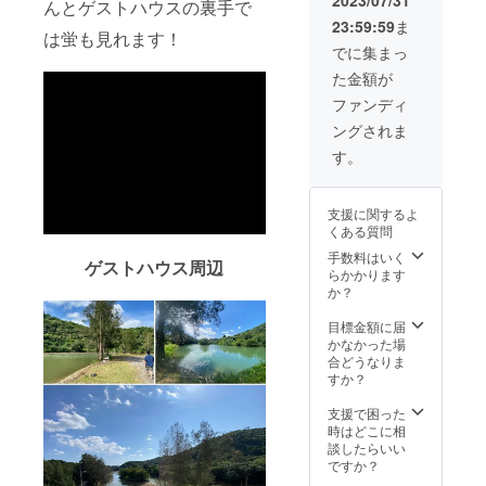
2023/07/31
LO22:0
んとゲストハウスの裏手で
１箇
させて
基本的
0、ドリ
23:59:59
ま
所）
いただ
に自由
ンク
は蛍も見れます！
きま
にデザ
でに集まっ
LO22:3
す。 備
インし
0) ・
た金額が
考欄に
ていた
アメニ
お名前
だけま
ファンディ
ティ
ト
の入力
す。 ※
類
ングされま
イレ
をお願
不定期
３箇所
いしま
で部屋
す。
：無
（内女
す。
デザイ
料貸し
性専用
ンの更
タオ
２箇
新を予
ル、宿
支援に関するよ
所）
定して
泊セッ
くある質問
おりま
ト ・
す。更
手数料はいく
イン
ゲストハウス周辺
新時期
らかかります
ター
は未定
か？
ネット
食
です
環
事処ま
が、ご
目標金額に届
境
たや
相談さ
かなかった場
：無料
営業時
せてい
合どうなりま
wi-fi
間
ただい
すか？
・素
11:00〜
たうえ
泊まり
15:00(L
で部屋
支援で困った
３.予約
O14:30)
を更新
時はどこに相
方法：
させて
談したらいい
ご予約
いただ
ですか？
はプロ
きたい