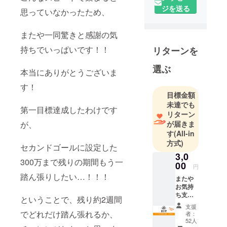
ジを送る
思っていなかったため、
またや一同驚きと感謝の気
持ちでいっぱいです！！
リターンを
選ぶ
本当にありがとうございま
す！
目標金額
未達でも
第一目標達成したわけです
リターン
が届きま
が、
す
(All-in
方式)
セカンドゴールに設定した
3,0
300万まで残りの期間もう一
00
円
踏ん張りしたい…！！！
またや
お気持
ち支援
ということで、残り約2週間
またや
支援
には直
でどれだけ踏ん張れるか、
者：
ぐには
52人