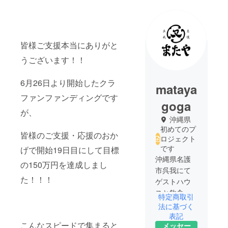
皆様ご支援本当にありがと
うございます！！
6月26日より開始したクラ
mataya
ファンファンディングです
goga
が、
沖縄県
初めてのプ
皆様のご支援・応援のおか
ロジェクト
です
げで開始19日目にして目標
沖縄県名護
の150万円を達成しまし
市呉我にて
た！！！
ゲストハウ
スと飲食店
特定商取引
を始めるま
法に基づく
たやです！
表記
こんなスピードで集まると
メッセー