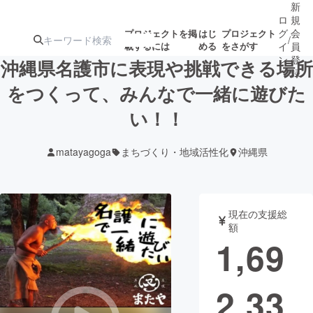
新
ロ
規
グ
会
プロジェクトを掲
はじ
プロジェクト
/
載するには
める
をさがす
イ
員
ン
登
沖縄県名護市に表現や挑戦できる場所
録
をつくって、みんなで一緒に遊びた
い！！
人気のプロ
注目のリ
注目の新着プロ
募集終了が近いプ
もうすぐ公開
ジェクト
ターン
ジェクト
ロジェクト
されます
matayagoga
まちづくり・地域活性化
沖縄県
アート・写真
音楽
現在の支援総
テクノロジー・ガジェット
ゲーム・サ
額
1,69
映像・映画
書籍・雑誌
2,33
ビジネス・起業
チャレンジ