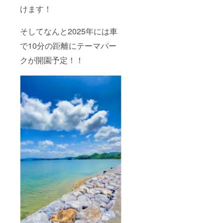
年8月～
けます！
2024年
7月） ※
宿泊を
そしてなんと2025年には車
事前決
で10分の距離にテーマパー
済で予
約され
クが開園予定！！
た場
合、チ
ケット
での換
金はで
きませ
ん。 ※
ご予約
の際は
必ず電
話また
はメー
ルに
て、事
前にチ
ケット
使用の
旨ご連
絡くだ
さい。