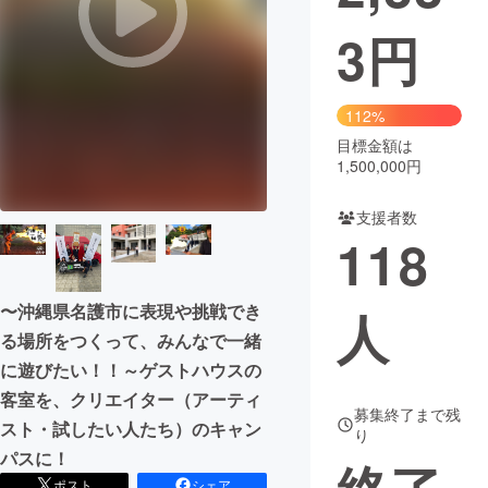
3
円
まちづくり・地域活性化
CAMPFIRE for Social Good
CAMPFIRE Creation
112%
CAMPFIREふるさと納税
machi-ya
コミュニティ
目標金額は
1,500,000円
支援者数
118
〜沖縄県名護市に表現や挑戦でき
人
る場所をつくって、みんなで一緒
に遊びたい！！～ゲストハウスの
客室を、クリエイター（アーティ
募集終了まで残
スト・試したい人たち）のキャン
り
パスに！
ポスト
シェア