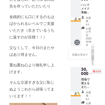
やのス
年8月～
の保存
ハンド
テッ
先を作っていただいたり
2024年
方法：
メイド
カーに
7月） ※
要冷蔵
革細工
なりま
チケッ
・沖縄
金銭的にも口にするのもは
キー
す。 ピ
トはお
そばの
支援
ケース
ンク
釣りを
賞味期
者：
ばかられるレベルでご支援
またや
系、青
お渡し
4人
限：１
ハンド
系、黄
するこ
週間程
お届
いただき（生きているうち
メイド
色系、
とがで
け予
度 ・沖
部 部
紫系、
定：
きませ
縄そば
に返すのが目標！！）
長ちょ
2023
黒系の5
ん。端
だしの
年08
んぼい
色から
数につ
保存方
こ
月
の兄が
お選び
の
父なくして、今日のまたや
きまし
法：直
リ
作った
くださ
タ
ては現
射日
ー
キー
はあり得ません。
い。 ※
ン
金でご
詳細を見る
光、高
を
ケース
画像は
選
精算く
温多湿
択
とまた
イメー
す
ださ
を避け
る
重ね重ね心より御礼申し上
やのス
ジにな
い。 ※
て保存
30,
テッ
りま
宿泊を
してく
げます。
残り24
カーに
000
す。 ・
事前決
ださ
円
なりま
商品
済で予
い。開
現地で
す。 革
ジャン
約され
封後
そんな立派すぎる父に恥じ
使える
細工職
ル
た場
は、冷
またや
人とし
ハーバ
合、チ
ぬようこれから頑張ってま
蔵庫に
チケッ
て様々
リウ
ケット
保管
支援
ト
な作品
いります！！
ム、ス
での換
者：
し、お
40000
を作っ
テッ
6人
金はで
早めに
円分 ま
てます
カー ・
きませ
お届
お使い