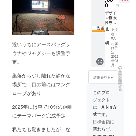
（内女
イプ１
有効期
0
い。 ※
性専用
円
部屋：
限：1年
公序良
２箇
４人部
間。
デザイ
俗に反
所）
屋ユ
（2023
ン権 女
する内
ニット
年8月～
性専用2
容、法
バス付
2024年
人部屋
令に違
支援
き
7月） ※
のデザ
反する
者：
ご予約
インを
内容な
0人
食
の際は
するこ
どはお
近いうちにアースバッグサ
事処ま
お届
必ず電
とがで
受けで
け予
たや
話また
きま
定：
ウナやジャグジーも設置予
きませ
営業時
※各
は、
す。 あ
2023
ん。
間
年08
定。
部屋セ
メール
なたの
11:00〜
こ
月
ミダブ
にて事
好きな
の
15:00(L
リ
ル二段
前にチ
ように
タ
O14:30)
ー
集落から少し離れた静かな
ベッド
ケット
デザイ
ン
詳細を見る
を
・施
使用の
ンした
選
場所で、目の前にはマング
択
設内設
旨ご連
ものが
す
る
備
絡くだ
一室に
このプロ
ローブがあり
さい。
なりま
ジェクト
：
※飲食店
す！！
シャ
施設は
※他の製
2025年には車で10分の距離
は、
All-In方
ワー
対象外
作者様
式
です。
ルー
になり
同様、
にテーマパーク完成予定！
ム ２
ます。
公序良
目標金額に
17:00〜
箇所
※日程は
俗に反
23:00(
関わらず、
私たちも驚きましたが、な
（内女
協議の
しない
フード
性専用
上決定
範囲で