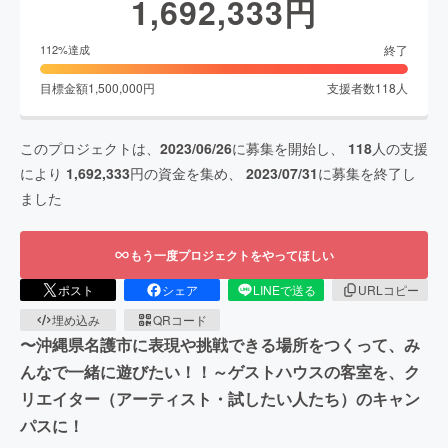
1,692,333
円
終了
112
%達成
目標金額
1,500,000
円
支援者数
118
人
このプロジェクトは、
2023/06/26
に募集を開始し、
118
人の支援
により
1,692,333
円の資金を集め、
2023/07/31
に募集を終了し
ました
もう一度プロジェクトをやってほしい
ポスト
シェア
LINEで送る
URLコピー
埋め込み
QRコード
〜沖縄県名護市に表現や挑戦できる場所をつくって、み
んなで一緒に遊びたい！！～ゲストハウスの客室を、ク
リエイター（アーティスト・試したい人たち）のキャン
パスに！