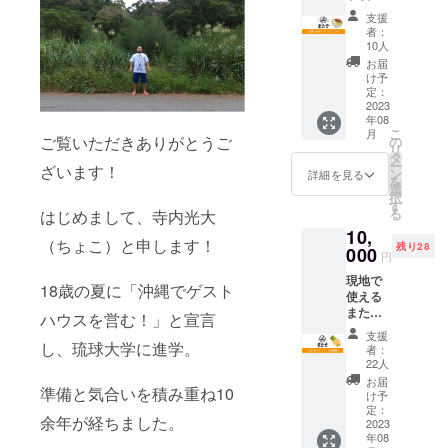
は遠い
バー
釣りを
支援
けど応
ガーを
お渡し
者：
援した
お選び
するこ
10人
い！！
いただ
とがで
お届
そんな
けま
きませ
け予
あなた
す。 ぜ
定：
ん。端
に！！
2023
ひご賞
数につ
年08
飲み食
味あ
きまし
こ
月
い処ま
ご覧いただきありがとうご
れ！！
の
ては現
リ
たや
※状況に
タ
金でご
ー
ざいます！
（仮）
より商
ン
精算く
詳細を見る
を
でも出
品が欠
選
ださ
択
す予定
品して
す
い。 ※
る
はじめまして、寺内光大
の名護
いる場
宿泊を
10,
市民御
合がご
事前決
（ちょこ）と申します！
残り28
用達の
000
ざいま
済で予
円
沖縄そ
す。 ※
約され
現地で
ばを一
フード
た場
18歳の夏に「沖縄でゲスト
使える
足先に
トラッ
合、チ
またや
お届
クで関
ハウスを営む！」と宣言
ケット
チケッ
け。 沖
東近郊
での換
支援
ト
し、琉球大学に進学。
縄そば
で出店
金はで
者：
15000
はもち
してい
22人
きませ
円分 ま
ろん、
るの
ん。ご
お届
準備と気合いを積み重ね10
たやで
焼きそ
で、出
け予
予約の
何にで
ばやナ
定：
店状況
際は必
余年が経ちました。
も使う
2023
ポリタ
及び場
ず電話
年08
ことの
ンにし
所につ
または