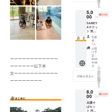
歓迎で
選
択
ちろ
す！
す
る
ん、食
5,0
事や雑
残り29
貨等を
00
円
購入す
SAMEY
る際に
Aチケッ
現金が
ト 気仙
わりに
沼産の
使用す
支援
サメを
ること
者：
使った
ができ
1人
サメ
ます。
お届
バー
下記注
け予
ガー専
意事項
定：
ーーーーーーーーーーーー
門店
2023
を必ず
年08
SAMEY
ご確認
ーーーーーー以下本
こ
月
Aのバー
くださ
の
リ
ガーが
い。 ※
タ
文ーーーーーーーーーーー
ー
食べら
チケッ
ン
詳細を見る
を
れるド
ト有効
選
ーーーーーーーー
択
リンク
期限：1
す
る
付きチ
年間。
8,0
ケット
（2023
残り20
です。
00
年8月～
円
フレン
2024年
名護そ
チor メ
7月） ※
ばセッ
キシカ
チケッ
ト 沖縄
ンの
トはお