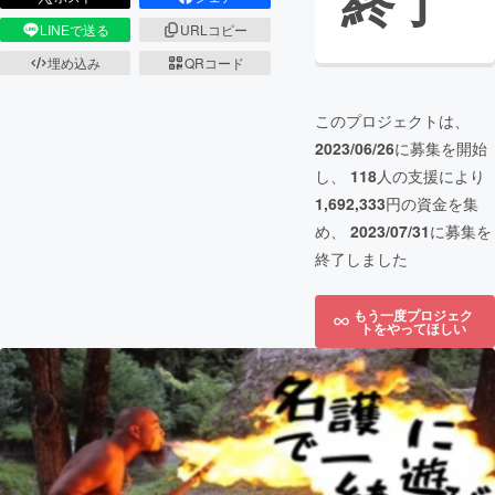
終了
LINEで送る
URLコピー
埋め込み
QRコード
このプロジェクトは、
2023/06/26
に募集を開始
し、
118
人の支援により
1,692,333
円の資金を集
め、
2023/07/31
に募集を
終了しました
もう一度プロジェク
トをやってほしい