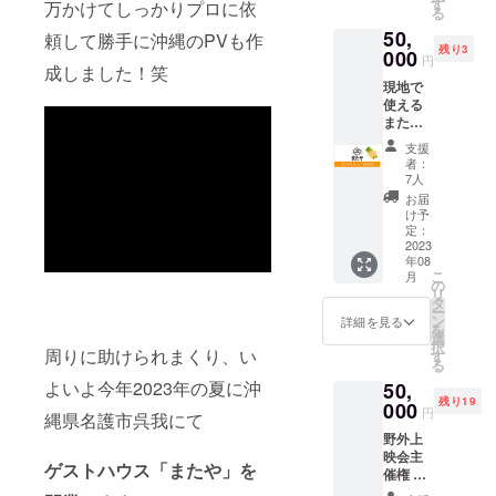
うテイ
ト有効
す
展開
万かけてしっかりプロに依
PVC ・
たラベ
る
ストと
期限：1
あずき
デザイ
ルや注
50,
なって
頼して勝手に沖縄のPVも作
年間。
色、オ
ン
意書き
残り3
いるた
000
（2023
レン
シン
円
をご確
成しました！笑
め、何
年8月～
ジ、ア
デレラ
認くだ
現地で
度来て
2024年
クア、
ハーバ
さい。
使える
いただ
7月） ※
ブ
リウム
またや
いても
チケッ
ルー、
・カ
チケッ
楽しめ
トはお
レッド
ラー展
支援
ト
ます。
釣りを
・デ
者：
開
65000
●宿泊施
お渡し
7人
ザイ
ハーバ
円分 ま
設につ
するこ
ン
お届
リウ
たやで
いて １.
とがで
け予
キー
ム：ピ
何にで
宿泊可
定：
きませ
ケース
ンク
も使う
2023
能日数
ん。端
・素
系、青
年08
ことの
２.部屋
数につ
材
系、黄
こ
月
できる
の概要
の
きまし
色系、
リ
チケッ
・ド
タ
ては現
革
紫系、
ー
トで
ミト
ン
金でご
詳細を見る
・保
黒系
を
す。 宿
リータ
選
精算く
証の有
択
泊はも
周りに助けられまくり、い
イプ６
す
ださ
無 保
る
ちろ
部屋：
い。 ※
証なし
よいよ今年2023年の夏に沖
50,
ん、食
男女共
宿泊を
・商品
残り19
事や雑
000
有４人
事前決
ジャン
円
縄県名護市呉我にて
貨等を
部屋
済で予
ル
野外上
購入す
２部
約され
キー
映会主
る際に
屋
た場
ケー
ゲストハウス「またや」を
催権 夜
現金が
合、チ
ス、ス
の月明
わりに