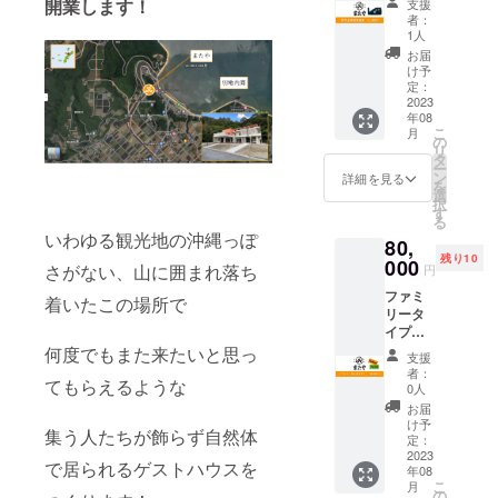
ケット
開業します！
テッ
支援
かりの
使用す
での換
者：
カー ・
もとで
ること
1人
金はで
セット
大きさ
ができ
男
きませ
お届
内
４.０m×
ます。
女共有
け予
ん。ご
容
５.０m
下記注
定：
２人部
予約の
キー
の大ス
2023
意事項
屋 １
際は必
ケース
年08
クリー
を必ず
部屋
ず電話
とス
こ
月
ンで好
ご確認
の
または
テッ
リ
きな映
くださ
タ
メール
カー ・
ー
画を流
い。 ※
ン
詳細を見る
にて、
商品サ
を
すこと
チケッ
選
事前に
イ
択
ができ
ト有効
す
女
チケッ
ズ
る
ます。
期限：1
性専用
ト使用
キー
いわゆる観光地の沖縄っぽ
80,
※チケッ
年間。
４人部
の旨ご
ケー
残り10
ト有効
000
（2023
屋 ２
さがない、山に囲まれ落ち
連絡く
円
ス：13
期限：1
年8月～
部屋
ださ
㎝×8㎝
ファミ
年間。
2024年
着いたこの場所で
い。 ※
×2㎝、
リータ
（2023
7月） ※
公序良
ステッ
イプ
年8月～
チケッ
俗に反
カー：
ルーム
何度でもまた来たいと思っ
2024年
トはお
する内
支援
直径6㎝
５泊分
7月） ※
釣りを
女
者：
容、法
・素
てもらえるような
またや
日程は
お渡し
0人
性専用
令に違
材
のファ
協議の
するこ
２人部
お届
反する
ミリー
上決定
とがで
け予
屋 １
内容な
キー
集う人たちが飾らず自然体
タイプ
させて
定：
きませ
部屋
どはお
ケー
ルーム
2023
いただ
ん。端
受けで
で居られるゲストハウスを
ス：
年08
で５泊
きま
数につ
きませ
革、ス
こ
月
分使用
す。 ※
の
きまし