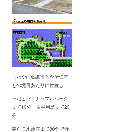
ケット
境
での換
：無料
金はで
wi-fi
きませ
・素
ん。 ※
泊まり
ご予約
３.予約
の際は
方法：
必ず電
ご予約
話また
はプロ
は、
ジェク
メール
ト終了
にて事
後メー
前にチ
ルにて
ケット
調整さ
使用の
せてい
旨ご連
ただき
絡くだ
またやは名護市と今帰仁村
ます。
さい。
下記注
との境目あたりに位置し
意事項
を必ず
ご確認
車だとパイナップルパーク
くださ
まで10分、古宇利島まで20
い。 ※
チケッ
分
ト有効
期限：1
年間。
美ら海水族館まで30分で行
（2023