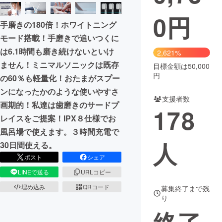
0
円
まちづくり・地域活性化
手磨きの180倍！ホワイトニング
モード搭載！手磨きで追いつくに
CAMPFIRE for Social Good
CAMPFIRE Creation
は6.1時間も磨き続けないといけ
2,621%
CAMPFIREふるさと納税
machi-ya
コミュニティ
ません！ミニマルソニックは既存
目標金額は50,000
円
の60％も軽量化！おたまがスプー
ンになったかのような使いやすさ
支援者数
画期的！私達は歯磨きのサードプ
178
レイスをご提案！IPX８仕様でお
風呂場で使えます。３時間充電で
人
30日間使える。
ポスト
シェア
LINEで送る
URLコピー
埋め込み
QRコード
募集終了まで残
り