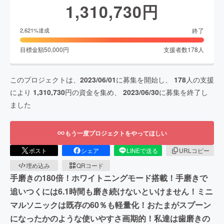
1,310,730
円
終了
2,621
%達成
目標金額
50,000
円
支援者数
178
人
このプロジェクトは、
2023/06/01
に募集を開始し、
178
人の支援
により
1,310,730
円の資金を集め、
2023/06/30
に募集を終了し
ました
もう一度プロジェクトをやってほしい
ポスト
シェア
LINEで送る
URLコピー
埋め込み
QRコード
手磨きの180倍！ホワイトニングモード搭載！手磨きで
追いつくには6.1時間も磨き続けないといけません！ミニ
マルソニックは既存の60％も軽量化！おたまがスプーン
になったかのような使いやすさ画期的！私達は歯磨きの