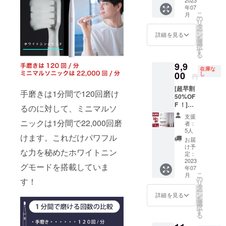
6,280円
×20mm
す。
量：
す。ゴ
年07
［
） ※デ
22.3cm/
シゴシ
こ
月
9,900円
ザイ
の
45g●カ
磨かな
リ
の約
ン・仕
タ
ラー展
いよう
ー
36%OF
様は変
ン
詳細を見る
開：ホ
にご注
を
F］ ・
更にな
選
ワイト●
意下さ
択
本体×1
る可能
す
使用方
い。●取
る
個 ・交
性もご
法、使
扱説明
9,9
換式ブ
ざいま
用上の
書の有
在庫な
ラシ
00
す。ご
し
注意事
円
無：有
ヘッド
了承く
項：歯
（日本
[超早割
×2個 ・
ださ
の表面
手磨きは1分間で120回磨け
語、英
50%OF
充電
い。 ※
にブラ
語）●保
F ！]
ケーブ
ご注文
るのに対して、ミニマルソ
シを当
証の有
（限定5
ル×1個
状況、
て、一
支援
無：有
個） ・
（箱サ
ニックは1分間で22,000回磨
使用部
者：
本ずつ
（ご購
ミニマ
イズ：
材の供
5人
ずらし
入より
けます。これだけパワフル
ルソ
220mm
給状
お届
ながら
１年
ニック×
×50mm
況、製
け予
ゆっく
間）
な力を秘めたホワイトニン
２セッ
×20mm
定：
造工程
りと動
ト ・
2023
） ※デ
上の都
かしま
グモードを搭載していま
年07
9,900円
ザイ
合等に
す。ゴ
こ
月
［
ン・仕
の
より出
す！
シゴシ
リ
19,800
様は変
タ
荷時期
磨かな
ー
円の
更にな
ン
が遅れ
詳細を見る
いよう
を
50%OF
る可能
選
る場合
にご注
択
F］ ・
性もご
す
があり
意下さ
る
本体×2
ざいま
ます。
い。●取
個 ・交