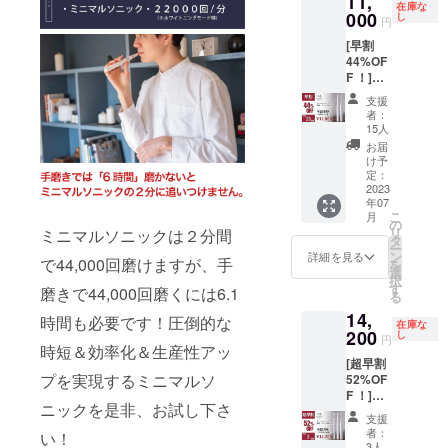
11,
す。ご
※税込、
扱説明
在庫な
換式ブ
000
了承く
し
送料込
円
書の有
ラシ
ださ
みの価
無：有
[早割
ヘッド
い。 ※
格で
（日本
44%OF
×4個 ・
ご注文
す。 ●
語、英
F ！]
充電
状況、
希望小
語）●保
（限定
ケーブ
使用部
売価
支援
証の有
15個）
ル×2個
材の供
格：
者：
無：有
・ミニ
（箱サ
給状
15人
9,900円
（ご購
マルソ
イズ：
況、製
●サイ
お届
入より
ニック×
220mm
造工程
け予
ズ/重
１年
２セッ
×50mm
定：
上の都
量：
間）
ト ・
2023
×20mm
合等に
22.3cm/
年07
11,000
）×2個
より出
45g●カ
こ
月
円 ［
※デザイ
の
荷時期
ラー展
リ
ミニマルソニックは２分間
19,800
ン・仕
タ
が遅れ
開：ホ
ー
円の
様は変
ン
る場合
詳細を見る
ワイト●
で44,000回磨けますが、手
を
44%OF
更にな
選
があり
使用方
択
F］ ・
る可能
す
ます。
法、使
磨きで44,000回磨くには6.1
る
本体×2
性もご
※税込、
用上の
14,
個 ・交
ざいま
時間も必要です！圧倒的な
送料込
注意事
在庫な
換式ブ
200
す。ご
し
みの価
項：歯
円
ラシ
時短＆効率化＆生産性アッ
了承く
格で
の表面
[超早割
ヘッド
ださ
す。 ●
にブラ
プを実現するミニマルソ
52%OF
×4個 ・
い。 ※
希望小
シを当
F ！]
充電
ご注文
売価
て、一
ニックを是非、お試し下さ
（限定3
ケーブ
状況、
格：
本ずつ
支援
個） ・
ル×2個
使用部
9,900円
者：
ずらし
い！
ミニマ
（箱サ
材の供
3人