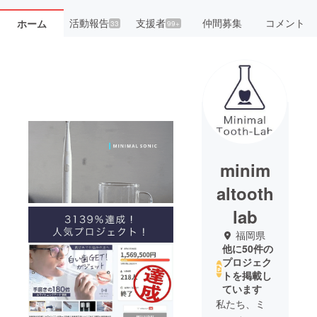
活動報告
支援者
仲間募集
コメント
ホーム
33
99+
minim
altooth
lab
福岡県
他に50件の
プロジェク
トを掲載し
ています
私たち、ミ