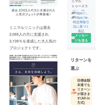
ニマル
トゥースラ
ボは、歯科
https://minimalsonic.com/
コンサルタ
https://www.instagram.com/minimal_sonic/
ント、電動
特定商取引
法に基づく
歯ブラシマ
ミニマルソニックは過去
表記
ニア＆マー
2,065人の方に支援され
メッセー
ケティング
ジを送る
3,139％を達成した大人気の
メンバー、
ガジェット
プロジェクトです。
プロダクト
ディベロッ
リターンを
パーのチー
選ぶ
ムです。
常日頃、歯
科医院のコ
目標金額
ンサルティ
未達でも
ング業務か
リターン
が届きま
ら医院長様
す
(All-in
やスタッフ
方式)
様、そして