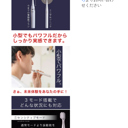
希望小
て、一
証の有
せください
売価
本ずつ
無：有
格：
ずらし
（ご購
9,900円
ながら
入より
●サイ
ゆっく
１年
ズ/重
りと動
間）
量：
かしま
22.3cm/
す。ゴ
45g●カ
シゴシ
ラー展
磨かな
開：ホ
いよう
ワイト●
にご注
使用方
意下さ
法、使
い。●取
用上の
扱説明
注意事
書の有
項：歯
無：有
の表面
（日本
にブラ
語、英
シを当
語）●保
て、一
証の有
本ずつ
無：有
ずらし
（ご購
ながら
入より
ゆっく
１年
りと動
間）
かしま
す。ゴ