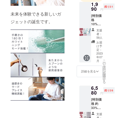
1,9
患者様の
残り31
90
円
ニーズを捉
未来を体験できる新しいガ
[特別価
え、プロダ
格
ジェットの誕生です。
クト開発で
10%OF
そのペイン
F ！]
支援
（限定
をクリアす
者：
90個）
59人
ることがで
・交換
お届
きるように
式ブラ
け予
シヘッ
定：
日々励んで
ド×４個
2023
おります。
年07
・1,990
こ
月
円 ［
今後も様々
の
リ
2,200円
タ
なアイデア
ー
の
ン
詳細を見る
を
を現実化し
10%OF
選
択
F］ ・
す
て皆様に新
る
交換式
しい体験を
6,5
ブラシ
残り36
お送りでき
ヘッド
80
円
×4個 ※
るように精
[特別価
デザイ
進してまい
格 約
ン・仕
33%OF
様は変
ります。
F ！]
更にな
支援
（限定
る可能
者：