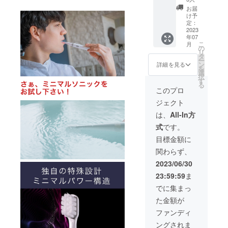
●サイ
ながら
ルソ
イズ：
給状
ズ/重
お届
ゆっく
ニック×
220mm
況、製
け予
量：
りと動
３セッ
×50mm
定：
造工程
22.3cm/
かしま
ト ・
2023
×20mm
上の都
45g●カ
す。ゴ
年07
14,200
）×2個
合等に
ラー展
シゴシ
こ
月
円 ［
※デザイ
の
より出
開：ホ
磨かな
リ
29,700
ン・仕
タ
荷時期
ワイト●
いよう
ー
円の
様は変
ン
が遅れ
詳細を見る
使用方
にご注
を
52%OF
更にな
選
る場合
法、使
意下さ
択
F］ ・
る可能
す
があり
用上の
い。●取
る
本体×3
性もご
ます。
このプロ
注意事
扱説明
個 ・交
ざいま
※税込、
項：歯
書の有
ジェクト
換式ブ
す。ご
送料込
の表面
無：有
ラシ
了承く
みの価
は、
All-In方
にブラ
（日本
ヘッド
ださ
格で
シを当
語、英
式
です。
×6個 ・
い。 ※
す。 ●
て、一
語）●保
充電
ご注文
希望小
目標金額に
本ずつ
証の有
ケーブ
状況、
売価
ずらし
無：有
関わらず、
ル×3個
使用部
格：
ながら
（ご購
（箱サ
材の供
9,900円
2023/06/30
ゆっく
入より
イズ：
給状
●サイ
りと動
１年
23:59:59
ま
220mm
況、製
ズ/重
かしま
間）
×50mm
造工程
量：
でに集まっ
す。ゴ
×20mm
上の都
22.3cm/
シゴシ
た金額が
）×3個
合等に
45g●カ
磨かな
※デザイ
より出
ラー展
ファンディ
いよう
ン・仕
荷時期
開：ホ
にご注
ングされま
様は変
が遅れ
ワイト●