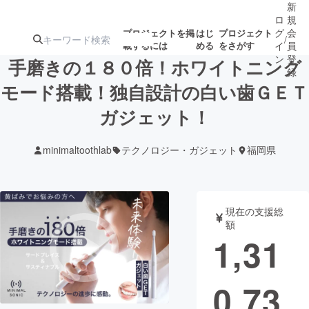
新
ロ
規
グ
会
プロジェクトを掲
はじ
プロジェクト
/
載するには
める
をさがす
イ
員
ン
登
手磨きの１８０倍！ホワイトニング
録
モード搭載！独自設計の白い歯ＧＥＴ
ガジェット！
人気のプロ
注目のリ
注目の新着プロ
募集終了が近いプ
もうすぐ公開
ジェクト
ターン
ジェクト
ロジェクト
されます
minimaltoothlab
テクノロジー・ガジェット
福岡県
アート・写真
音楽
現在の支援総
テクノロジー・ガジェット
ゲーム・サ
額
1,31
映像・映画
書籍・雑誌
0,73
ビジネス・起業
チャレンジ