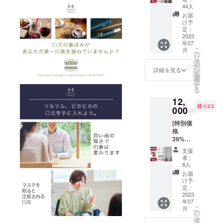
80個）
性もご
44人
・ミニ
ざいま
お届
マルソ
す。ご
け予
ニック×
了承く
定：
１ ・
2023
ださ
年07
6,580円
い。 ※
こ
月
［
ご注文
の
リ
9,900円
状況、
タ
ー
の約
使用部
ン
詳細を見る
を
33%OF
材の供
選
択
F］ ・
給状
す
る
本体×1
況、製
12,
個 ・交
造工程
残り22
換式ブ
000
上の都
円
ラシ
合等に
[特別価
ヘッド
より出
格
×2個 ・
荷時期
39%OF
充電
が遅れ
F ！]
ケーブ
る場合
支援
（限定
ル×1個
があり
者：
30個）
（箱サ
ます。
8人
・ミニ
イズ：
※税込、
お届
マルソ
220mm
送料込
け予
ニック×
×50mm
定：
みの価
２セッ
2023
×20mm
格で
年07
ト ・
） ※デ
す。
こ
月
12,000
ザイ
の
リ
円 ［
ン・仕
タ