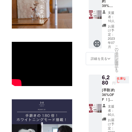
約
様は変
ださ
す。 ●
39%OF
更にな
い。 ※
希望小
F ！]
る可能
ご注文
売価
支援
（限定
性もご
状況、
格：
者：
10個）
ざいま
使用部
10人
9,900円
・ミニ
す。ご
材の供
●サイ
お届
マルソ
了承く
給状
け予
ズ/重
ニック×
ださ
定：
況、製
量：
１ ・
2023
い。 ※
造工程
22.3cm/
年07
5,980円
ご注文
上の都
45g●カ
こ
月
［
状況、
の
合等に
ラー展
リ
9,900円
使用部
タ
より出
開：ホ
ー
の約
材の供
ン
荷時期
詳細を見る
ワイト●
を
39%OF
給状
選
が遅れ
使用方
択
F］ ・
況、製
す
る場合
法、使
る
本体×1
造工程
があり
用上の
6,2
個 ・交
上の都
ます。
注意事
在庫な
換式ブ
80
合等に
し
※税込、
項：歯
円
ラシ
より出
送料込
の表面
[早割 約
ヘッド
荷時期
みの価
にブラ
36%OF
×2個 ・
が遅れ
格で
シを当
F ！]
充電
る場合
す。 ●
て、一
（限定
ケーブ
があり
希望小
本ずつ
支援
60個）
ル×1個
ます。
売価
者：
ずらし
・ミニ
（箱サ
※税込、
60人
格：
ながら
マルソ
イズ：
送料込
9,900円
お届
ゆっく
ニック×
220mm
みの価
け予
●サイ
りと動
１ ・
×50mm
定：
格で
ズ/重
かしま
2023