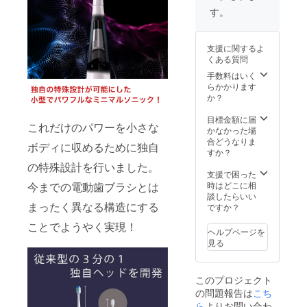
意下さ
更にな
る場合
使用方
す。
い。●取
る可能
があり
法、使
扱説明
性もご
ます。
用上の
書の有
ざいま
※税込、
注意事
無：有
支援に関するよ
す。ご
送料込
項：歯
（日本
くある質問
了承く
みの価
の表面
語、英
ださ
格で
手数料はいく
にブラ
語）●保
い。 ※
す。 ●
らかかります
シを当
証の有
ご注文
希望小
か？
て、一
無：有
状況、
売価
本ずつ
（ご購
使用部
格：
目標金額に届
ずらし
入より
これだけのパワーを小さな
材の供
9,900円
かなかった場
ながら
１年
給状
●サイ
合どうなりま
ゆっく
間）
ボディに収めるために独自
況、製
ズ/重
すか？
りと動
造工程
量：
かしま
の特殊設計を行いました。
上の都
22.3cm/
支援で困った
す。ゴ
合等に
45g●カ
時はどこに相
今までの電動歯ブラシとは
シゴシ
より出
ラー展
談したらいい
磨かな
荷時期
まったく異なる構造にする
開：ホ
ですか？
いよう
が遅れ
ワイト●
にご注
ことでようやく実現！
る場合
使用方
意下さ
ヘルプページを
があり
法、使
い。●取
見る
ます。
用上の
扱説明
※税込、
注意事
書の有
送料込
項：歯
無：有
このプロジェクト
みの価
の表面
（日本
の問題報告は
こち
格で
にブラ
語、英
す。 ●
ら
よりお問い合わ
シを当
語）●保