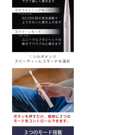
シゴシ
磨かな
いよう
にご注
意下さ
い。●取
扱説明
書の有
無：有
（日本
語、英
語）●保
証の有
無：有
（ご購
入より
１年
間）