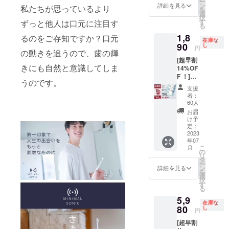
ー
19,800
様は変
ン
詳細を見る
私たちが思っているより
を
円の
更にな
選
択
39%OF
る可能
す
ずっと他人は口元に注目す
る
F］ ・
性もご
1,8
本体×2
るのをご存知ですか？口元
ざいま
在庫な
個 ・交
90
す。ご
し
円
の動きを追うので、歯の輝
換式ブ
了承く
[超早割
ラシ
ださ
きにも自然と意識してしま
14%OF
ヘッド
い。 ※
F ！]
×4個 ・
ご注文
うのです。
（限定
充電
状況、
支援
60個）
ケーブ
使用部
者：
・交換
ル×2個
材の供
60人
式ブラ
（箱サ
給状
お届
シヘッ
イズ：
況、製
け予
ド×４個
220mm
定：
造工程
・1,890
2023
×50mm
上の都
年07
円 ［
×20mm
合等に
こ
月
2,200円
）×2個
の
より出
リ
の
※デザイ
タ
荷時期
ー
14%OF
ン・仕
ン
が遅れ
詳細を見る
を
F］ ・
様は変
選
る場合
択
交換式
更にな
す
があり
る
ブラシ
る可能
ます。
5,9
ヘッド
性もご
※税込、
在庫な
×4個 ※
80
ざいま
し
送料込
円
デザイ
す。ご
みの価
[超早割
ン・仕
了承く
格で