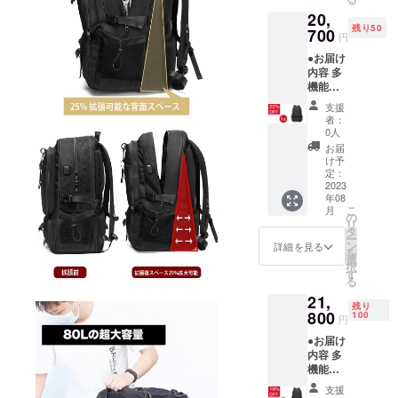
円（税
20,
込） ※
残り50
販売価
700
円
格は送
●お届け
料込み
内容 多
です。
機能大
※ご注文
容量
状況、
支援
リュッ
使用部
者：
クBG01
材の供
0人
× 1個 ●
給状
お届
数量限
況、製
け予
定！定
造工程
定：
価から
2023
上の都
年08
22%OF
合等に
こ
月
F 定価
より出
の
リ
26,500
荷時期
タ
ー
円（税
が遅れ
ン
詳細を見る
を
込）→
る場合
選
択
20,700
があり
す
る
円（税
ます。
21,
込） ※
残り
販売価
800
100
円
格は送
●お届け
料込み
内容 多
です。
機能大
※ご注文
容量
状況、
支援
リュッ