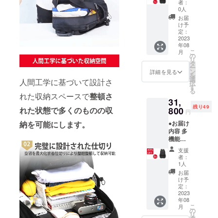
使用部
者：
クBG01
材の供
0人
× 1個 ●
給状
お届
数量限
況、製
け予
定！定
造工程
定：
価から
2023
上の都
年08
18%OF
合等に
こ
月
F 定価
より出
の
リ
26,500
荷時期
タ
ー
円（税
が遅れ
ン
詳細を見る
を
込）→
る場合
選
人間工学に基づいて設計さ
択
21,800
があり
す
る
円（税
ます。
れた収納スペースで
整頓さ
31,
込） ※
残り49
販売価
れた状態で多くのものの収
800
円
格は送
納を可能にします。
●お届け
料込み
内容 多
です。
機能大
※ご注文
容量
状況、
支援
リュッ
使用部
者：
クBG01
材の供
1人
× 2個 ●
給状
お届
数量限
況、製
け予
定！定
造工程
定：
価から
2023
上の都
年08
40%OF
合等に
こ
月
F 定価
より出
の
リ
53,000
荷時期