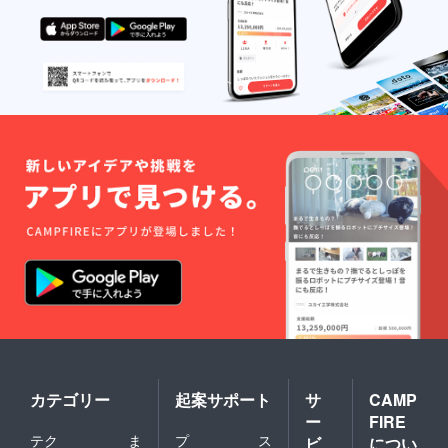
カテゴリー
起案サポート
サ
CAMP
ー
FIRE
テク
ま
プ
ス
ビ
につい