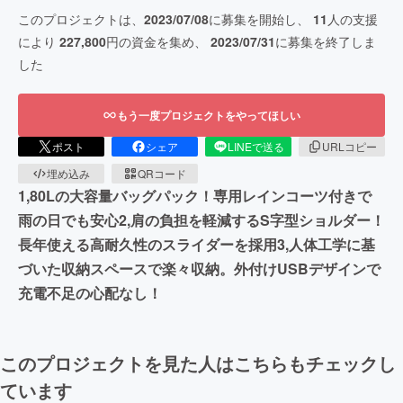
このプロジェクトは、
2023/07/08
に募集を開始し、
11
人の支援
により
227,800
円の資金を集め、
2023/07/31
に募集を終了しま
した
もう一度プロジェクトをやってほしい
ポスト
シェア
LINEで送る
URLコピー
埋め込み
QRコード
1,80Lの大容量バッグパック！専用レインコーツ付きで
雨の日でも安心2,肩の負担を軽減するS字型ショルダー！
長年使える高耐久性のスライダーを採用3,人体工学に基
づいた収納スペースで楽々収納。外付けUSBデザインで
充電不足の心配なし！
このプロジェクトを見た人はこちらもチェックし
ています