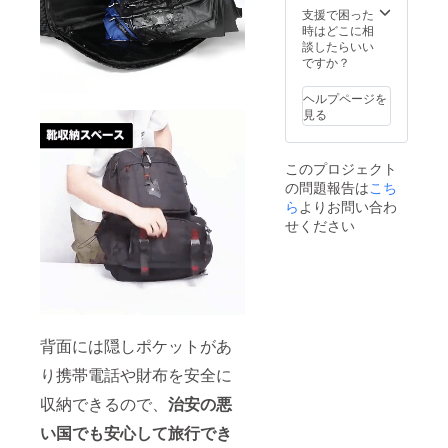
支援で困った
時はどこに相
談したらいい
ですか？
ヘルプページを
見る
このプロジェクト
の問題報告は
こち
ら
よりお問い合わ
せください
背面には隠しポケットがあ
り携帯電話や財布を安全に
収納できるので、
治安の悪
い国でも安心して旅行でき