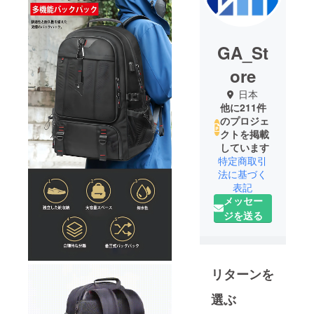
GA_St
ore
日本
他に211件
のプロジェ
クトを掲載
しています
特定商取引
法に基づく
表記
メッセー
ジを送る
リターンを
選ぶ