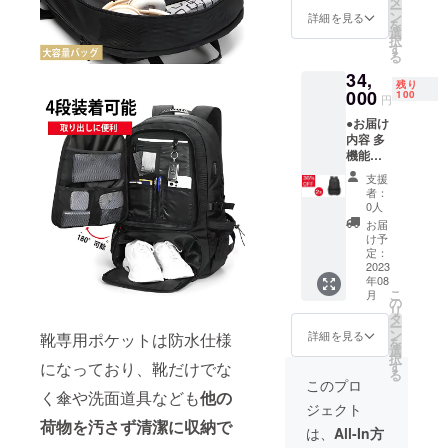
タ
ー
円（税
が遅れ
ン
詳細を見る
を
込）→
る場合
選
択
31,800
があり
す
る
円（税
ます。
34,
込） ※
残り
販売価
000
100
円
格は送
●お届け
料込み
内容 多
です。
機能大
※ご注文
容量
状況、
支援
リュッ
使用部
者：
クBG01
材の供
0人
× 2個 ●
給状
お届
数量限
況、製
け予
定！定
造工程
定：
価から
2023
上の都
年08
36%OF
合等に
こ
月
F 定価
より出
の
リ
53,000
荷時期
タ
ー
円（税
が遅れ
ン
詳細を見る
靴専用ポケットは防水仕様
を
込）→
る場合
選
択
34,000
があり
になっており、靴だけでな
す
る
円（税
ます。
このプロ
く傘や洗面道具なども
他の
込） ※
ジェクト
販売価
荷物を汚さず清潔に収納で
格は送
は、
All-In方
料込み