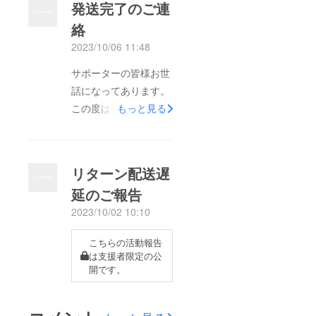
発送完了のご連
絡
2023/10/06 11:48
サポーターの皆様お世
話になってあります。
この度は配送が遅延し
もっと見る
てしまい大変申し訳ご
ざいませんでした。
10/5(木)、全てのリ
リターン配送遅
ターン分の発送が完了
延のご報告
致しましたことをご報
2023/10/02 10:10
告致します。今週中に
はご支援者様のもとに
こちらの活動報告
お届けされる予定で
は支援者限定の公
す。再度にはなります
開です。
が、この度はお届け時
期が当初の予定より遅