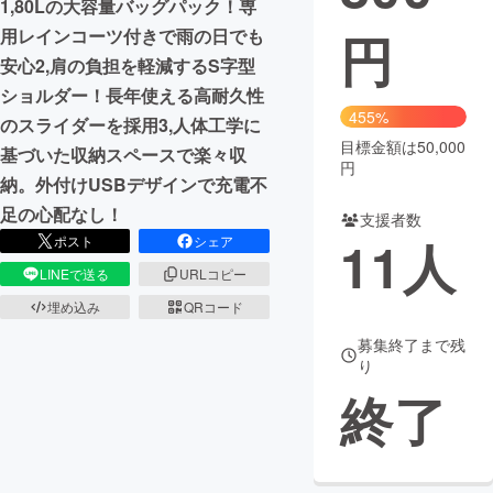
1,80Lの大容量バッグパック！専
円
用レインコーツ付きで雨の日でも
まちづくり・地域活性化
安心2,肩の負担を軽減するS字型
ショルダー！長年使える高耐久性
CAMPFIRE for Social Good
CAMPFIRE Creation
455%
のスライダーを採用3,人体工学に
CAMPFIREふるさと納税
machi-ya
コミュニティ
目標金額は50,000
基づいた収納スペースで楽々収
円
納。外付けUSBデザインで充電不
足の心配なし！
支援者数
11
人
ポスト
シェア
LINEで送る
URLコピー
埋め込み
QRコード
募集終了まで残
り
終了