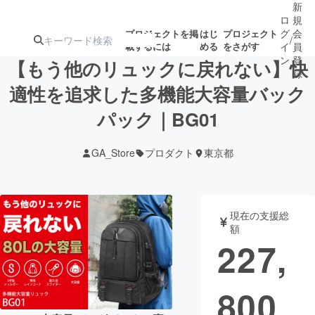
新
ロ
規
グ
会
プロジェクトを掲
はじ
プロジェクト
/
載するには
める
をさがす
イ
員
ン
登
【もう他のリュックに戻れない】快
録
適性を追求した多機能大容量バック
パック｜BG01
人気のプロ
注目のリ
注目の新着プロ
募集終了が近いプ
もうすぐ公開
ジェクト
ターン
ジェクト
ロジェクト
されます
GA_Store
プロダクト
東京都
アート・写真
音楽
現在の支援総
テクノロジー・ガジェット
ゲーム・サ
額
227,
映像・映画
書籍・雑誌
800
ビジネス・起業
チャレンジ