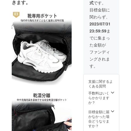
きます。
式
です。
です。
※ご注文
目標金額に
状況、
関わらず、
使用部
材の供
2023/07/31
給状
23:59:59
ま
況、製
造工程
でに集まっ
上の都
た金額が
合等に
より出
ファンディ
荷時期
ングされま
が遅れ
る場合
す。
があり
ます。
支援に関するよ
くある質問
手数料はいく
らかかります
か？
目標金額に届
かなかった場
合どうなりま
すか？