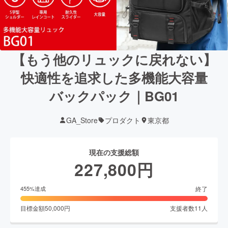
【もう他のリュックに戻れない】
快適性を追求した多機能大容量
バックパック｜BG01
GA_Store
プロダクト
東京都
現在の支援総額
227,800
円
終了
455
%達成
目標金額
50,000
円
支援者数
11
人