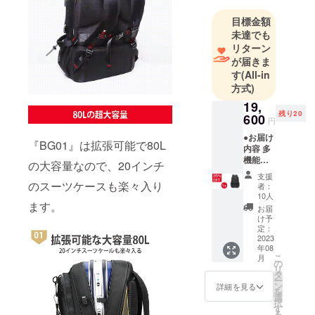
目標金額
未達でも
リターン
が届きま
す
(All-in
方式)
19,
残り20
600
円
●お届け
『BG01』は拡張可能で80L
内容 多
機能大
の大容量なので、20インチ
容量
支援
リュッ
のスーツケースも楽々入り
者：
クBG01
10人
ます。
× 1個 ●
お届
数量限
け予
定！定
定：
価から
2023
年08
26%OF
こ
月
F 定価
の
リ
26,500
タ
ー
円（税
ン
詳細を見る
を
込）→
選
択
19,600
す
る