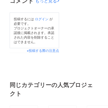
コメント
もっと見る
延してしまい誠に申し
訳ございませんでし
た。今後このようなこ
投稿するには
ログイン
が
とが起きぬよう、再発
必要です。
防止に努めて参りま
プロジェクトオーナーの承
す。引き続きよろしく
認後に掲載されます。承認
された内容を削除すること
お願い致します。
はできません。
※投稿する際の注意点
同じカテゴリーの人気プロジェ
クト