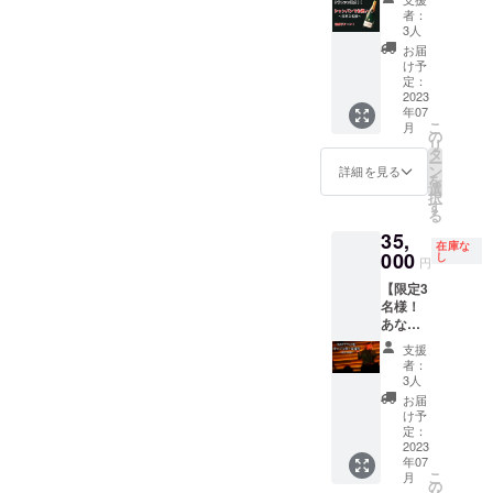
ンライ
気持ち
合は
め）。
アカウ
者：
ブ&クラ
を込め
CAMPF
3人
記載の
ントに
ファン
て書か
IRE内の
ない場
誤りが
お届
達成を
せて頂
お名前
け予
合や、
ある場
シャン
きま
定：
を使用
アカウ
合は登
パンで
2023
す。 ・
させて
ントに
録の
年07
お祝
お会い
頂きま
誤りが
メール
こ
月
い！】
した際
の
す。
ある場
アドレ
リ
クラ
には全
タ
※NATTY
合は登
スにお
ー
ファン
力でお
ン
-U運営
詳細を見る
録の
送りい
を
達
礼を言
選
側で、
メール
たしま
択
成！、
わせて
す
SNSや
アドレ
す。
る
ワンマ
くださ
動画投
スにお
35,
ンライ
い！！
稿サイ
送りい
在庫な
ブ、
000
！
し
トにて
たしま
円
『痛み
※【備考
使わせ
す。
【限定3
の作
欄に】
て頂く
名様！
文。』
希望の
動画と
あなた
CDの発
お名前
なりま
の街で
売！を
をご記
すの
支援
NATTY-
祝し
入お願
で、動
者：
Uのライ
て、
い致し
3人
画を直
ブ権
7/30の
ます。
接お渡
お届
利】 盛
リリー
※記入が
け予
しする
り上げ
スワン
定：
ない場
リター
上手な
2023
マンラ
合は
ンでは
年07
NATTY-
イブに
CAMPF
ありま
こ
月
Uがあな
てシャ
の
IRE内の
せん。