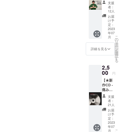
いただ
者数1,400人
支援
いたお
者：
達成。
礼を動
12人
画でお
お届
届け！
け予
ライブパ
支援者
定：
フォーマン
限定で
2023
年07
ご覧頂
ス以外でも
こ
月
ける、
の
『八百屋さ
リ
視聴可
タ
ー
ん』や『ゆ
能な
ン
詳細を見る
を
URLを
選
るキャラ』
択
お送り
す
のテーマソ
る
致しま
2,5
ングまでも
す。
00
担当。
円
【★新
作CD -
地域のお祭
痛みの
りから数千
作
支援
人規模の
文。-3
者：
曲入り
21人
フェスまで
ゲット
お届
出演するパ
★】 ・
け予
新作
フォーマン
定：
CD「痛
2023
スは見る人
年07
みの作
こ
月
を選ばな
文。」