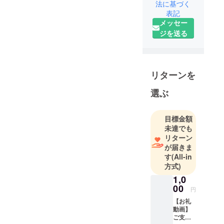
法に基づく
たいから始
表記
まったビー
メッセー
トボック
ジを送る
ス】ビート
ボックスを
武器に日本
一人口が少
リターンを
ない鳥取か
選ぶ
ら全国へラ
イブ活動
中。
目標金額
未達でも
リターン
口だけで音
が届きま
楽を作る
す
(All-in
YouTube『
方式)
ナッティー
1,0
の口だけで
00
円
やってみ
【お礼
た』はチャ
動画】
ンネル登録
ご支援