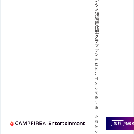
ン
タ
メ
領
域
特
化
型
ク
ラ
フ
ァ
ン
手
数
料
0
円
か
ら
実
施
可
能
。
企
画
掲載
無料
か
ら