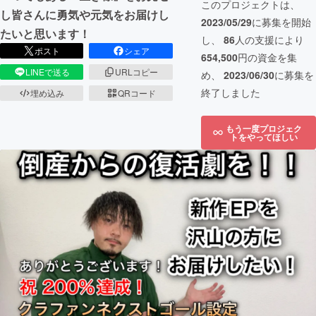
このプロジェクトは、
し皆さんに勇気や元気をお届けし
2023/05/29
に募集を開始
たいと思います！
し、
86
人の支援により
ポスト
シェア
654,500
円の資金を集
LINEで送る
URLコピー
め、
2023/06/30
に募集を
終了しました
埋め込み
QRコード
もう一度プロジェク
トをやってほしい