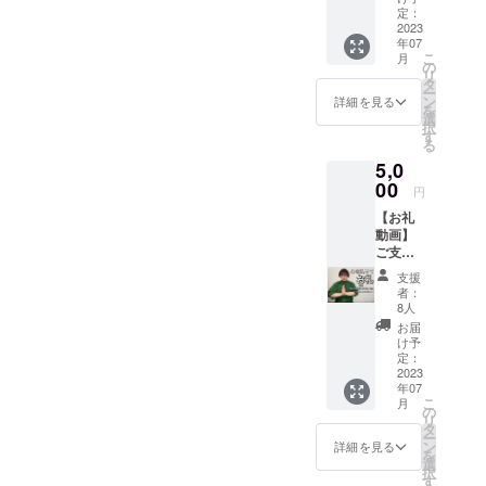
文。」
でお願
定：
ではあ
に加
2023
いしま
りませ
年07
え、前
す！ 特
ん。 CD
こ
月
作
に無け
の
を希望
リ
BEATB
れば大
タ
の方は
ー
OX
丈夫で
ン
別途CD
詳細を見る
を
CD『D
す！！
選
リター
択
o You
す
ンをお
る
Remem
願い致
5,0
ber?』
しま
をセッ
00
す。
円
トでお
※【備考
【お礼
届け。
欄に】
動画】
・手書
サイン
ご支援
きメッ
で書い
いただ
セージ
て欲し
支援
いたお
カード
いご自
者：
礼を動
・サイ
8人
身のお
画でお
ン入り
名前を
お届
届け！
写真(ラ
け予
ご記入
支援者
イブ写
定：
くださ
限定で
2023
真にあ
い。記
年07
ご覧頂
なたの
入がな
こ
月
ける、
お名前
の
い場合
リ
視聴可
を書い
タ
はサイ
ー
能な
てサイ
ン
詳細を見る
ンのみ
を
URLを
ンしま
選
となり
択
お送り
す) 豪華
す
ます。