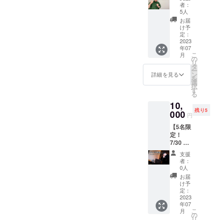
けに宛
Video"
い！
(サイン
者：
てたお
エンド
5人
なし)希
礼動画
ロー
望の場
お届
を全力
ル"のス
け予
合は、
でお届
ペシャ
定：
その旨
けしま
2023
ルサン
備考欄
年07
す！
クス欄
に記載
こ
月
（1,000
に、あ
の
くださ
リ
円のお
なたの
タ
い。
ー
礼リ
お名前
ン
詳細を見る
を
ターン
を記載
選
択
とは異
させて
す
る
なりま
頂きま
10,
す） ※
す。
残り5
支援者
000
※【備考
円
限定で
欄に】
【5名限
ご覧頂
希望の
定！
ける、
お名前
7/30 リ
視聴可
をご記
リース
能な
入お願
支援
ライブ
URLを
い致し
者：
リハー
お送り
ます。
0人
サル観
致しま
※記入が
お届
覧】 普
す。 ※
ない場
け予
段絶対
お1人様
定：
合は
に見ら
2023
何口で
CAMPF
年07
れな
も支援
IRE内の
こ
月
い、貴
OKです
の
お名前
リ