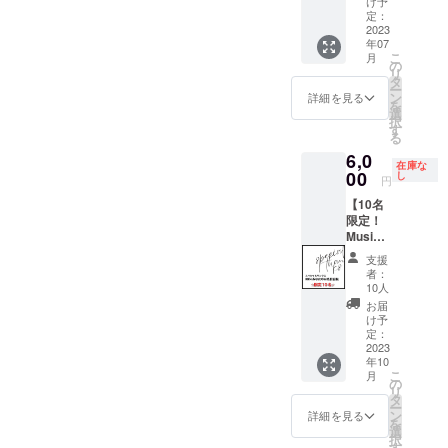
け予
してい
OX & 歌
ない場
定：
る曲よ
&ラップ
2023
合に
年07
り 特別
であな
は、
こ
月
な時間
ただけ
メール
の
リ
を過ご
に曲を
にてお
タ
ー
しま
作りま
送りい
ン
詳細を見る
を
しょ
す(ジャ
たしま
選
択
う！！
ンルは
す。 ※
す
る
※所要時
レゲ
ライブ
6,0
間は1時
エ、
ハウ
在庫な
間を予
ヒップ
00
ス、イ
し
円
定して
ホップ
ベント
【10名
おりま
になり
スペー
限定！
す。ス
ます。)
ス、お
Music
タッフ
※ボーカ
店など
Videoに
が同行
ル無し
お好き
支援
あなた
の可能
(カラオ
な場所
者：
のお名
性あ
ケ)と歌
をご指
10人
前を】
り。 ※
(ラップ)
定頂
お届
10年後
スケ
入りの2
き、音
け予
も一緒
ジュー
トラッ
定：
響機材
に語れ
2023
ルは後
クにな
など必
年10
る想い
ほど相
りま
要なも
こ
月
出を残
談。→8
す。 ※
の
のはご
リ
しませ
月〜9月
楽曲提
タ
用意い
ー
んか？
の土日
供に伴
ン
ただく
詳細を見る
を
150%達
祝予
いMTG
選
必要が
択
成を記
定。 ※
を含め
す
ありま