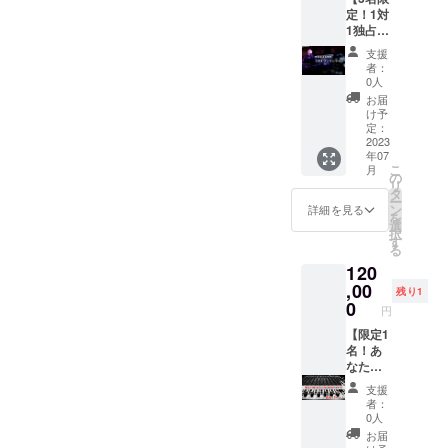
ン前に
定！1対
しパ
お越し
1独占ワ
フォー
頂く必
ンマ
マンス
要があ
支援
ン】 あ
致しま
りま
者：
なただ
す！ 当
す。詳
0人
けのた
日のチ
しい集
お届
めにラ
ケット
合時間
け予
イブス
代な
定：
など
ペース
2023
ど、全
は、別
年07
(または
て支援
途メー
こ
月
スタジ
者様の
の
ルにて
リ
オ)を貸
売上と
タ
お送り
ー
し切
なりま
ン
いたし
詳細を見る
を
り、1対
す！
選
ます。
択
1の独占
※【備考
す
※ライブ
る
ライブ
欄】に
チケッ
120
を開催
SNSア
ト代は
させて
,00
カウン
含まれ
残り1
頂きま
トを記
0
ません
円
す。 曲
載くだ
ので、
のリク
【限定1
さい。
お越し
エスト
名！あ
スケ
の方は
も受け
なたの
ジュー
別途予
付けま
為に曲
ル調整
約下さ
支援
す！
を作り
をさせ
い。
者：
※YouTu
ます】
て頂き
0人
be上に
※
ます。
お届
アップ
BEATB
記載が