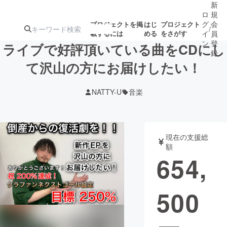
新
ロ
規
グ
会
プロジェクトを掲
はじ
プロジェクト
/
載するには
める
をさがす
イ
員
ン
登
ライブで好評頂いている曲をCDにし
録
て沢山の方にお届けしたい！
人気のプロ
注目のリ
注目の新着プロ
募集終了が近いプ
もうすぐ公開
NATTY-U
音楽
ジェクト
ターン
ジェクト
ロジェクト
されます
アート・写真
音楽
現在の支援総
額
654,
テクノロジー・ガジェット
ゲーム・サ
500
映像・映画
書籍・雑誌
ビジネス・起業
チャレンジ