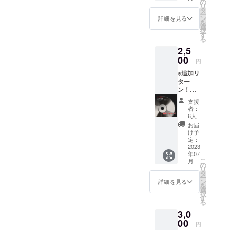
の
リ
を含む3
タ
ー
曲入り
ン
詳細を見る
を
CDをお
選
択
届け。
す
る
・手書
2,5
きメッ
セージ
00
円
カード
※追加リ
・サイ
ター
ン入り
ン！
写真(ラ
【★新
イブ写
支援
曲 - 痛
真にあ
者：
みの作
なたの
6人
文。-3
お名前
お届
曲入り
を書い
け予
ゲット
てサイ
定：
★】 ・
2023
ンしま
年07
新曲
す) 豪華
こ
月
「痛み
な予約
の
リ
の作
販売だ
タ
ー
文。」
と思っ
ン
詳細を見る
を
を含む3
て、お
選
択
曲入り
気軽に
す
る
をWAV
ご注文
3,0
データ
頂けた
でお届
00
ら嬉し
円
け。 ・
いです︎