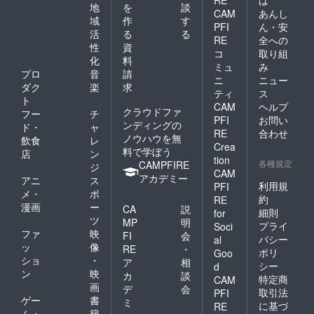
地
を
談
CAM
あんし
域
作
す
PFI
ん・安
活
る
る
RE
全への
性
資
コ
取り組
化
料
ミュ
み
プロ
音
請
ニ
ニュー
ダク
楽
求
ティ
ス
ト
CAM
ヘルプ
クラウドファ
フー
チ
PFI
お問い
ンディングの
ド・
ャ
RE
合わせ
ノウハウを無
飲食
レ
Crea
料で学ぼう
店
ン
tion
各種規定
CAMPFIRE
ジ
CAM
アカデミー
アニ
ス
利用規
PFI
メ・
ポ
約
RE
漫画
ー
CA
説
細則
for
ツ
MP
明
プライ
Soci
ファ
映
FI
会
バシー
al
ッ
像
RE
・
ポリ
Goo
ショ
・
ア
相
シー
d
ン
映
カ
談
特定商
CAM
画
デ
会
取引法
PFI
ゲー
書
ミ
に基づ
RE
ム・
籍