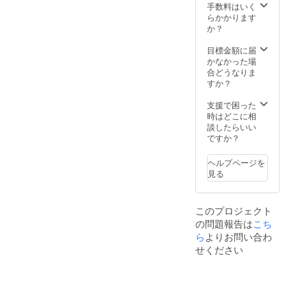
ます。
ターン
手数料はいく
記載が
のた
らかかります
ない場
め、20
か？
合に
歳以上
は、
の方の
目標金額に届
メール
み支援
かなかった場
にてお
可能で
合どうなりま
送りい
す。
すか？
たしま
す。 ※
支援で困った
ライブ
時はどこに相
ハウ
談したらいい
ス、イ
ですか？
ベント
スペー
ヘルプページを
ス、お
見る
店など
お好き
な場所
このプロジェクト
をご指
の問題報告は
こち
定頂
き、音
ら
よりお問い合わ
響機材
せください
など必
要なも
のはご
用意い
ただく