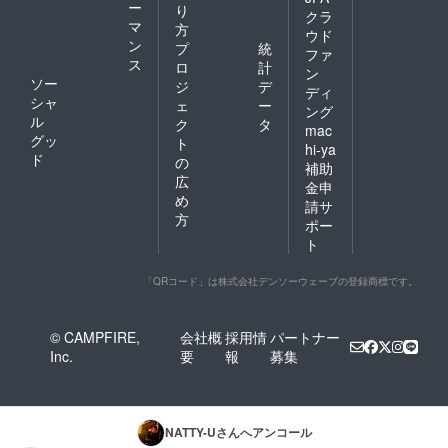
ー
り
クラ
マ
方
ウド
ン
プ
統
ファ
ス
ロ
計
ン
ソー
ジ
デ
ディ
シャ
ェ
ー
ング
ル
ク
タ
mac
グッ
ト
hi-ya
ド
の
補助
広
金申
め
請サ
方
ポー
ト
「QRコード」は株式会社デンソーウェーブの登録商標です。
© CAMPFIRE,
会社概
採用情
パートナー
Inc.
要
報
募集
NATTY-U
さんへアンコール