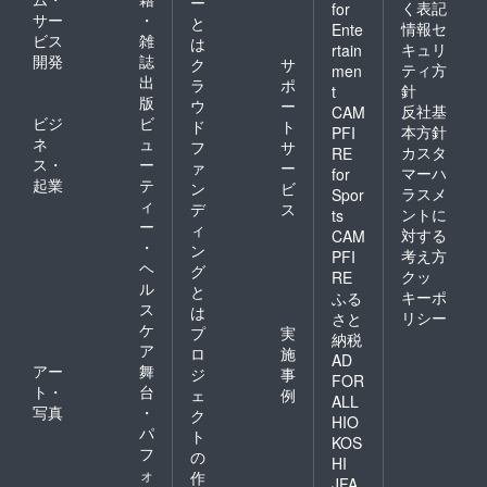
ー
く表記
for
サー
・
と
情報セ
Ente
ビス
雑
は
キュリ
rtain
開発
誌
ク
サ
ティ方
men
出
ラ
ポ
針
t
版
ウ
ー
反社基
CAM
ビジ
ビ
ド
ト
本方針
PFI
ネ
ュ
フ
サ
カスタ
RE
ス・
ー
ァ
ー
マーハ
for
起業
テ
ン
ビ
ラスメ
Spor
ィ
デ
ス
ントに
ts
ー
ィ
対する
CAM
・
ン
考え方
PFI
ヘ
グ
クッ
RE
ル
と
キーポ
ふる
ス
は
リシー
さと
ケ
プ
実
納税
ア
ロ
施
AD
アー
舞
ジ
事
FOR
ト・
台
ェ
例
ALL
写真
・
ク
HIO
パ
ト
KOS
フ
の
HI
ォ
作
JFA