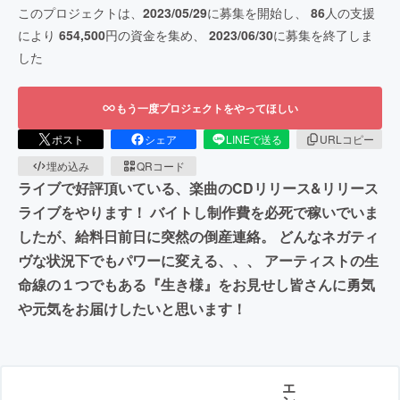
このプロジェクトは、
2023/05/29
に募集を開始し、
86
人の支援
により
654,500
円の資金を集め、
2023/06/30
に募集を終了しま
した
もう一度プロジェクトをやってほしい
ポスト
シェア
LINEで送る
URLコピー
埋め込み
QRコード
ライブで好評頂いている、楽曲のCDリリース&リリース
ライブをやります！ バイトし制作費を必死で稼いでいま
したが、給料日前日に突然の倒産連絡。 どんなネガティ
ヴな状況下でもパワーに変える、、、 アーティストの生
命線の１つでもある『生き様』をお見せし皆さんに勇気
や元気をお届けしたいと思います！
エ