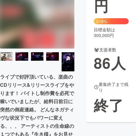
円
まちづくり・地域活性化
218%
目標金額は
CAMPFIRE for Social Good
CAMPFIRE Creation
300,000円
CAMPFIREふるさと納税
machi-ya
コミュニティ
支援者数
86
人
ライブで好評頂いている、楽曲の
募集終了まで残
CDリリース&リリースライブをや
り
ります！ バイトし制作費を必死で
終了
稼いでいましたが、給料日前日に
突然の倒産連絡。 どんなネガティ
ヴな状況下でもパワーに変え
る、、、 アーティストの生命線の
１つでもある『生き様』をお見せ