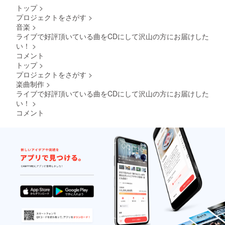
必要が
トップ
>
ありま
プロジェクトをさがす
>
す。 詳
音楽
>
しい内
容は別
ライブで好評頂いている曲をCDにして沢山の方にお届けした
途オン
い！
>
ライン
コメント
にて打
トップ
>
ち合わ
プロジェクトをさがす
>
せをさ
楽曲制作
>
せて頂
きま
ライブで好評頂いている曲をCDにして沢山の方にお届けした
す。
い！
>
※NATTY
コメント
-Uの交
通費、
宿泊費
はご用
意くだ
さい。