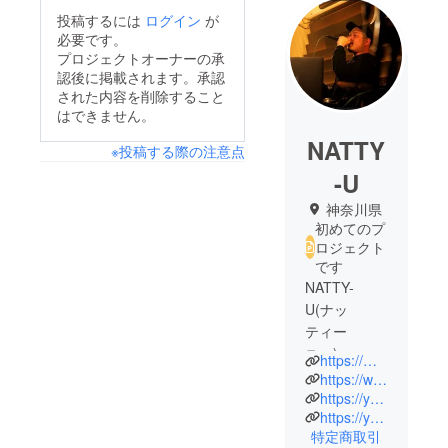
投稿するには
ログイン
が
必要です。
プロジェクトオーナーの承
認後に掲載されます。承認
された内容を削除すること
はできません。
NATTY
※投稿する際の注意点
-U
神奈川県
初めてのプ
ロジェクト
です
NATTY-
U(ナッ
ティー
ユー)。
https://mobile.twitter.com/nattyu1018
BEATBOX /
https://www.instagram.com/nattyu1018/?hl=ja
RAP / 歌。
https://youtube.com/channel/UCeWA5c3VY69BH-ln6tnL34w
https://youtube.com/channel/UCeWA5c3VY69BH-ln6tnL34w
特定商取引
【歌を唄い