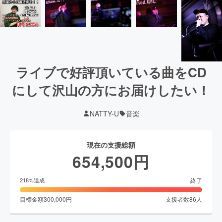
ライブで好評頂いている曲をCD
にして沢山の方にお届けしたい！
NATTY-U
音楽
現在の支援総額
654,500
円
終了
218
%達成
目標金額
300,000
円
支援者数
86
人