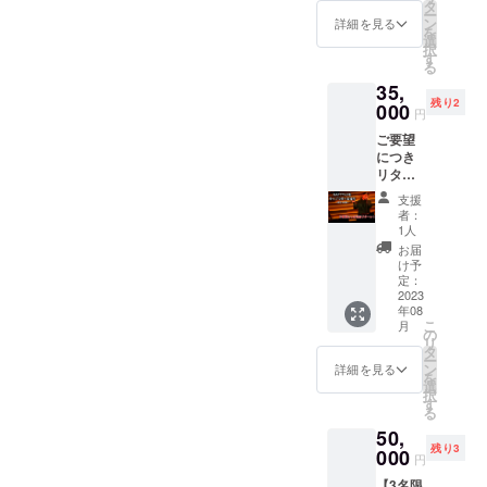
重なリ
が、お
タ
を使用
ー
リース
送りす
ン
させて
詳細を見る
を
ライブ
る動画
選
頂きま
択
のリ
は1本に
す
す。
る
ハーサ
なりま
※NATTY
35,
ル観覧
す。
-U運営
残り2
ができ
000
側で、
円
ます。
SNSや
ご要望
開催日
動画投
につき
程：
稿サイ
リター
7/30(日)
トにて
ンを追
開催場
使わせ
支援
加しま
所：
て頂く
者：
し
NAKED
1人
動画と
た！！
LOFT
なりま
お届
【限定3
YOKOH
け予
すの
名様！
AMA 〒
定：
で、動
あなた
2023
220-
画を直
年08
の街で
0005
接お渡
こ
月
NATTY-
神奈川
の
しする
リ
Uのライ
県横浜
タ
リター
ー
ブ権
市西区
ン
詳細を見る
ンでは
を
利】 盛
南幸2丁
選
ありま
択
り上げ
目1-22
す
せん。
る
上手な
相鉄
50,
NATTY-
ムービ
残り3
Uがあな
000
ル3階 ※
円
たの街
オープ
【3名限
に出張