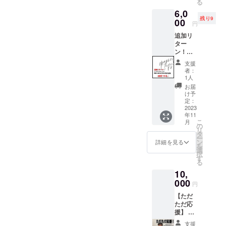
る
致しま
な予約
※楽曲の
6,0
す。 ※
販売だ
みギガ
残り9
備考欄
00
と思っ
ファイ
円
へ入れ
て、お
ル便で
追加リ
て欲し
気軽に
お送り
ター
い言葉
ご注文
しま
ン！
があれ
頂けた
す。
【10名
ばお書
ら嬉し
メール
支援
限定！
きくだ
いで
者：
アドレ
Music
さい！
す︎！
1人
スの入
Videoに
3〜5個
※【備考
お届
力はお
あなた
くらい
欄に】
け予
間違い
のお名
でお願
定：
サイン
ないよ
前を】
2023
いしま
で書い
うお気
年11
10年後
す！ 特
て欲し
をつけ
こ
月
も一緒
に無け
の
いご自
てくだ
リ
に語れ
れば大
タ
身のお
さい。
ー
る想い
丈夫で
ン
名前を
詳細を見る
を
出を残
す！！
選
ご記入
択
しませ
※貴方だ
す
くださ
る
んか？
けの特
い。記
10,
200%達
別動画
入がな
成を記
000
になり
い場合
円
念し
ます！
はサイ
【ただ
『痛み
SNS投
ンのみ
ただ応
の作
稿等は
となり
援】 あ
文』の
お控え
ます。
なただ
Music
下さ
未開封
支援