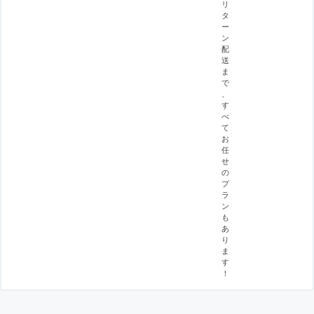
リ
タ
ー
ン
配
送
ま
で
、
す
べ
て
お
任
せ
の
プ
ラ
ン
も
あ
り
ま
す
！