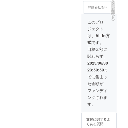
リ
たの街
ンパン
タ
お名前
ー
に出張
を振る
ン
を使用
詳細を見る
を
しパ
舞えま
選
させて
択
フォー
す。
す
頂きま
る
マンス
シャン
す。
このプロ
致しま
パン開
※CDの
ジェクト
す！ 当
封時の
料金は
日のチ
写真を
含まれ
は、
All-In方
ケット
別途
ませ
式
です。
代な
メール
ん。ご
ど、全
にてお
希望の
目標金額に
て支援
送りい
方は別
関わらず、
者様の
たしま
途リ
売上と
す。
ターン
2023/06/30
なりま
《開催
でご予
23:59:59
ま
す！
日程：
約くだ
※【備考
7/30(日)
さい。
でに集まっ
欄】に
》 ※お
た金額が
SNSア
越しに
カウン
なれな
ファンディ
トを記
い方で
ングされま
載くだ
も、遠
さい。
隔シャ
す。
スケ
ンパン
ジュー
大歓
ル調整
迎！ ※
支援に関するよ
をさせ
酒類を
くある質問
て頂き
伴うリ