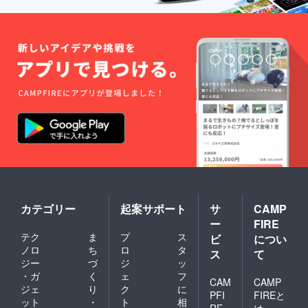
カテゴリー
起案サポート
サ
CAMP
ー
FIRE
テク
ま
プ
ス
ビ
につい
ノロ
ち
ロ
タ
ス
て
ジー
づ
ジ
ッ
・ガ
く
ェ
フ
CAM
CAMP
ジェ
り
ク
に
PFI
FIREと
ット
・
ト
相
RE
は