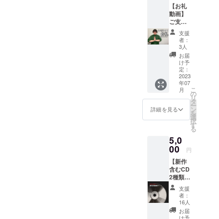
【お礼
手書き
！
動画】
メッ
※【備考
ご支援
セージ
欄に】
いただ
カード
サイン
支援
いたお
・サイ
で書い
者：
礼を動
ン入り
て欲し
3人
画でお
写真(ラ
いご自
お届
届け！
イブ写
身のお
け予
支援者
真にあ
定：
名前を
限定で
2023
なたの
ご記入
年07
ご覧頂
お名前
くださ
こ
月
ける、
を書い
の
い。記
リ
視聴可
てサイ
タ
入がな
ー
能な
ンしま
ン
い場合
詳細を見る
を
URLを
す) 豪華
選
はサイ
択
お送り
な予約
す
ンのみ
る
致しま
販売だ
となり
5,0
す。 ※
と思っ
ます。
備考欄
00
て、お
未開封
円
へ入れ
気軽に
(サイン
【新作
て欲し
ご注文
なし)希
含むCD
い言葉
頂けた
望の場
2種類
があれ
ら嬉し
合は、
ゲッ
ばお書
いです︎
その旨
支援
ト】 ・
きくだ
！ ※こ
備考欄
者：
今作
さい！
ちらの
16人
に記載
「痛み
3〜5個
リター
くださ
お届
の作
くらい
ンはCD
け予
い。