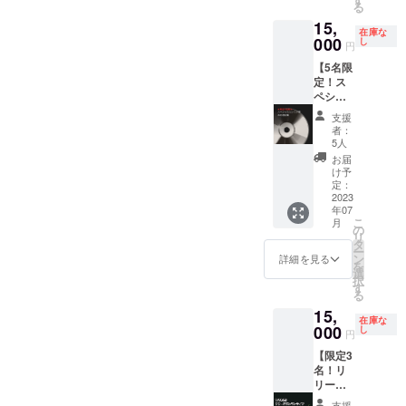
る
念し
場所に
てご連
す。 詳
15,
『感謝
ついて
絡のや
しい内
在庫な
状』の
000
は東京
り取り
し
容は別
円
Music
都内、
をしま
途オン
【5名限
Video"
神奈川
す。 ※
ライン
定！ス
エンド
県でス
著作
にて打
ペシャ
ロー
ケ
権、原
ち合わ
ルサン
ル"のス
ジュー
盤権込
せをさ
支援
クス欄
ペシャ
ルと合
みでお
せて頂
者：
にあな
ルサン
わせて
渡しし
5人
きま
たの名
クス欄
ご相談
ます。
す。
お届
前を】
に、あ
させて
(商用利
け予
※NATTY
・歌詞
なたの
定：
頂きま
用も可)
-Uの交
カード
2023
お名前
す。
※【備考
通費、
年07
「スペ
を記載
※【備考
欄に】
宿泊費
こ
月
シャル
させて
の
欄に】
SNSア
はご用
リ
サンク
頂きま
タ
SNSア
カウン
意くだ
ー
ス」欄
す。
ン
カウン
トID記
詳細を見る
さい。
を
にあな
※【備考
選
トID記
載をお
択
たの名
欄に】
す
載をお
願いし
る
前が掲
希望の
願いし
ます
15,
載され
お名前
ます(ス
(MTGの
在庫な
ます。
000
をご記
し
ケ
やり取
円
・あな
入お願
ジュー
りの
【限定3
たに宛
い致し
ルと開
為）。
名！リ
てたお
ます。
催場所
記載の
リース
礼の手
※記入が
やり取
ない場
ワンマ
紙を、
ない場
りのた
合や、
支援