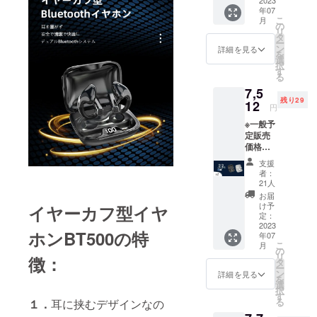
BT500
2023
年07
本体x1
こ
月
充電
の
リ
ケース
タ
ー
x1 ケー
ン
詳細を見る
を
ブルx1
選
択
取扱説
す
る
明書x1
7,5
※包装サ
残り29
イズ：
12
円
9.5*11.
※一般予
5*3.8c
定販売
m ※総重
価格：
量：
11,211
121g ※
支援
円の
カ
者：
33％OF
ラー：
21人
F 1セッ
ホワイ
お届
ト内
トとブ
け予
イヤーカフ型イヤ
容：
ラック
定：
BT500
2023
※お届け
ホンBT500の特
年07
本体x1
日より
こ
月
充電
6ヶ月
の
リ
徴：
ケース
間、起
タ
ー
x1 ケー
案者に
ン
詳細を見る
を
ブルx1
よる保
選
択
取扱説
証が受
す
る
１．
耳に挟むデザインなの
明書x1
けられ
※包装サ