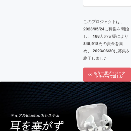
このプロジェクトは、
2023/05/24
に募集を開始
し、
188
人の支援により
845,918
円の資金を集
め、
2023/06/30
に募集を
終了しました
もう一度プロジェク
トをやってほしい