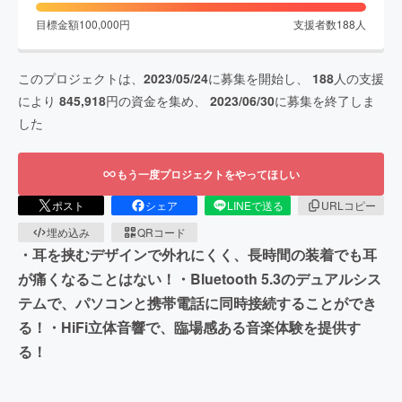
目標金額
100,000
円
支援者数
188
人
このプロジェクトは、
2023/05/24
に募集を開始し、
188
人の支援
により
845,918
円の資金を集め、
2023/06/30
に募集を終了しま
した
もう一度プロジェクトをやってほしい
ポスト
シェア
LINEで送る
URLコピー
埋め込み
QRコード
・耳を挟むデザインで外れにくく、長時間の装着でも耳
が痛くなることはない！・Bluetooth 5.3のデュアルシス
テムで、パソコンと携帯電話に同時接続することができ
る！・HiFi立体音響で、臨場感ある音楽体験を提供す
る！