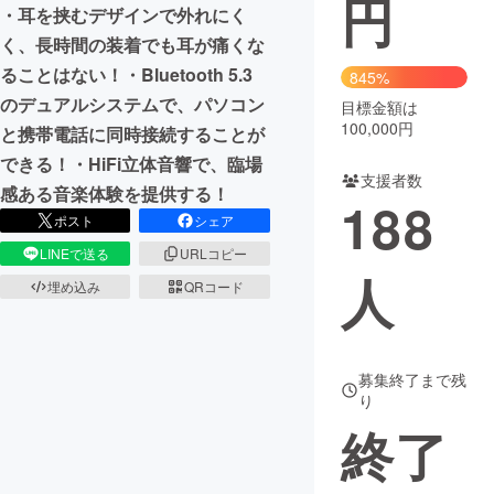
円
・耳を挟むデザインで外れにく
まちづくり・地域活性化
く、長時間の装着でも耳が痛くな
ることはない！・Bluetooth 5.3
845%
のデュアルシステムで、パソコン
目標金額は
CAMPFIRE for Social Good
CAMPFIRE Creation
100,000円
と携帯電話に同時接続することが
CAMPFIREふるさと納税
machi-ya
コミュニティ
できる！・HiFi立体音響で、臨場
支援者数
感ある音楽体験を提供する！
188
ポスト
シェア
LINEで送る
URLコピー
人
埋め込み
QRコード
募集終了まで残
り
終了