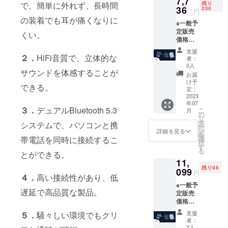
7,7
ます。
で、簡単に外れず、長時間
残り
イズ：
36
200
円
9.5*11.
の装着でも耳が痛くなりに
※一般予
5*3.8c
定販売
m ※総重
くい。
価格：
量：
11,211
121g ※
支援
円の
２．
HiFi音質で、立体的な
カ
者：
31％OF
ラー：
0人
サウンドを体感することが
F 1セッ
ホワイ
お届
ト内
トとブ
け予
できる。
容：
ラック
定：
BT500
2023
※お届け
年07
本体x1
日より
３．
デュアルBluetooth 5.3
こ
月
充電
6ヶ月
の
リ
ケース
間、起
タ
システムで、パソコンと携
ー
x1 ケー
案者に
ン
詳細を見る
を
ブルx1
よる保
帯電話を同時に接続するこ
選
択
取扱説
証が受
す
る
とができる。
明書x1
けられ
11,
※包装サ
ます。
残り98
イズ：
099
円
４．
高い接続性があり、低
9.5*11.
※一般予
5*3.8c
遅延で高品質な製品。
定販売
m ※総重
価格：
量：
16,817
121g ※
支援
５．
騒々しい環境でもクリ
円の
カ
者：
34％OF
ラー：
2人