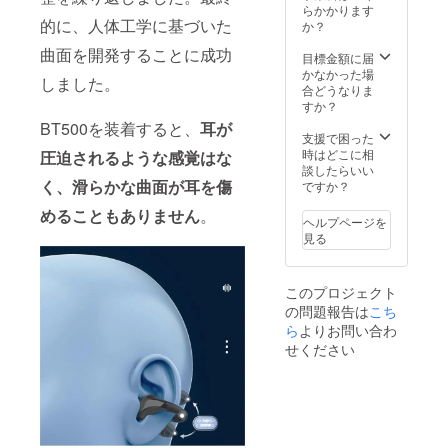
らかかります
的に、人体工学に基づいた
か？
曲面を開発することに成功
目標金額に届
かなかった場
しました。
合どうなりま
すか？
BT500を装着すると、
耳が
支援で困った
時はどこに相
圧迫されるような感覚はな
談したらいい
く、滑らかな曲面が耳を傷
ですか？
めることもありません
。
ヘルプページを
見る
このプロジェクト
の問題報告は
こち
ら
よりお問い合わ
せください