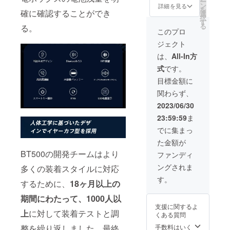
ー
ブルx1
ン
よる保
詳細を見る
を
確に確認することができ
日本語
選
証が受
択
取扱説
す
けられ
る
る。
明書x1
ます。
このプロ
※包装サ
ジェクト
イズ：
9.5*11.
は、
All-In方
5*3.8c
式
です。
m ※総重
量：
目標金額に
121g ※
関わらず、
カ
ラー：
2023/06/30
ホワイ
23:59:59
ま
トとブ
ラック
でに集まっ
※お届け
た金額が
日より
6ヶ月
BT500の開発チームはより
ファンディ
間、起
ングされま
多くの装着スタイルに対応
案者に
よる保
す。
するために、
18ヶ月以上の
証が受
けられ
期間にわたって、1000人以
ます。
支援に関するよ
上
に対して装着テストと調
くある質問
手数料はいく
整を繰り返しました。最終