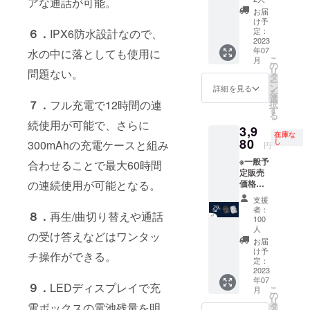
アな通話が可能。
F 1セッ
ホワイ
お届
ト内
トとブ
け予
容：
ラック
定：
６．
IPX6防水設計なので、
BT500
2023
※お届け
年07
水の中に落としても使用に
本体x1
日より
こ
月
充電
6ヶ月
の
リ
問題ない。
ケース
間、起
タ
ー
x1 ケー
案者に
ン
詳細を見る
を
ブルx1
よる保
選
７．
フル充電で12時間の連
択
取扱説
証が受
す
る
明書x1
けられ
続使用が可能で、さらに
3,9
※包装サ
ます。
在庫な
イズ：
80
し
300mAhの充電ケースと組み
円
9.5*11.
※一般予
5*3.8c
合わせることで最大60時間
定販売
m ※総重
の連続使用が可能となる。
価格：
量：
5,606円
121g ※
支援
の
カ
者：
８．
再生/曲切り替えや通話
29％OF
ラー：
100
F 1セッ
ホワイ
人
の受け答えなどはワンタッ
ト内
トとブ
お届
容：
ラック
け予
チ操作ができる。
BT500
定：
※お届け
2023
本体x1
日より
年07
充電
6ヶ月
９．
LEDディスプレイで充
こ
月
ケース
の
間、起
リ
x1 ケー
電ボックスの電池残量を明
タ
案者に