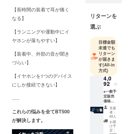
【長時間の装着で耳が痛く
リターンを
なる】
選ぶ
【ランニングや運動中にイ
ヤホンが落ちやすい】
目標金額
未達でも
【装着中、外部の音が聞き
リターン
が届きま
づらい】
す
(All-in
方式)
【イヤホンを1つのデバイス
4,0
92
にしか接続できない】
円
※一般予
定販売
......
価格：
5,606円
支援
の
これらの悩みを全てBT500
者：
27％OF
65人
が解決します。
F 1セッ
お届
ト内
け予
容：
定：