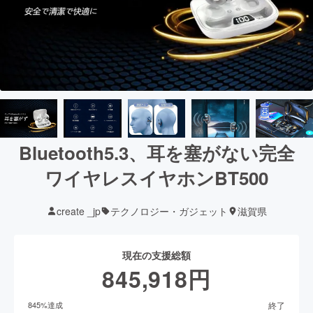
Bluetooth5.3、耳を塞がない完全
ワイヤレスイヤホンBT500
create _jp
テクノロジー・ガジェット
滋賀県
現在の支援総額
845,918
円
終了
845
%達成