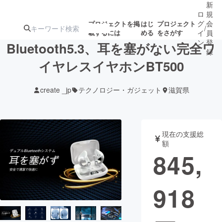
新
ロ
規
グ
会
プロジェクトを掲
はじ
プロジェクト
/
載するには
める
をさがす
イ
員
ン
登
Bluetooth5.3、耳を塞がない完全ワ
録
イヤレスイヤホンBT500
人気のプロ
注目のリ
注目の新着プロ
募集終了が近いプ
もうすぐ公開
create _jp
テクノロジー・ガジェット
滋賀県
ジェクト
ターン
ジェクト
ロジェクト
されます
アート・写真
音楽
現在の支援総
額
845,
テクノロジー・ガジェット
ゲーム・サ
918
映像・映画
書籍・雑誌
ビジネス・起業
チャレンジ