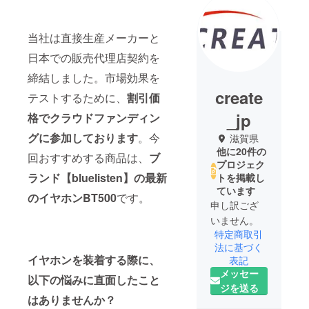
当社は直接生産メーカーと
日本での販売代理店契約を
締結しました。市場効果を
create
テストするために、
割引価
_jp
格でクラウドファンディン
グに参加しております
。今
滋賀県
他に20件の
回おすすめする商品は、
ブ
プロジェク
ランド【bluelisten】の最新
トを掲載し
ています
のイヤホンBT500
です。
申し訳ござ
いません。
特定商取引
法に基づく
イヤホンを装着する際に、
表記
メッセー
以下の悩みに直面したこと
ジを送る
はありませんか？