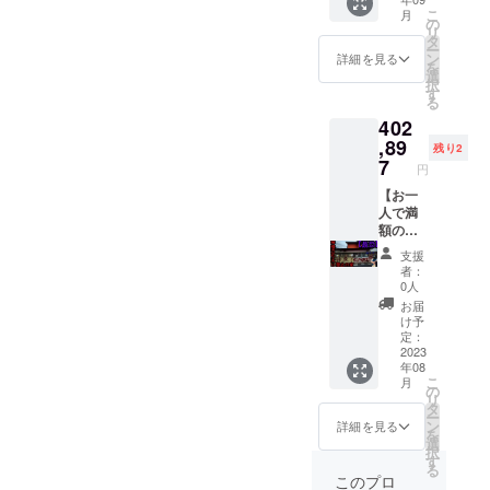
感謝の
らせて
が前後
こ
月
動画を
頂きま
の
する場
リ
公開さ
す
タ
合がご
ー
せて頂
ン
ざいま
詳細を見る
を
きま
選
す ・動
択
す。 動
す
画内で
る
画は10
お呼び
402
分程度
するお
になる
,89
名前を
残り2
と予想
7
備考欄
円
されま
に記載
す
【お一
くださ
人で満
い ・呼
額のご
び方の
協力を
リクエ
支援
してく
ストも
者：
ださっ
可能で
0人
た方に
す
お届
は動画
（ニッ
け予
の先行
定：
クネー
視聴権
2023
ム可）
年08
を差し
・本リ
こ
月
上げま
の
ターン
リ
す】 お
タ
の内容
ー
一人で
ン
を無断
詳細を見る
を
満額ご
選
転載、
択
協力く
す
公開す
る
ださる
ること
このプロ