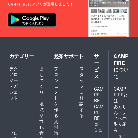
カテゴリー
起案サポート
サ
CAMP
ー
FIRE
テク
ま
プ
ス
ビ
につい
ノロ
ち
ロ
タ
ス
て
ジー
づ
ジ
ッ
・ガ
く
ェ
フ
CAM
CAMP
ジェ
り
ク
に
PFI
FIREと
ット
・
ト
相
RE
は
地
を
談
CAM
あんし
域
作
す
PFI
ん・安
活
る
る
RE
全への
性
資
コ
取り組
化
料
ミュ
み
プロ
音
請
ニ
ニュー