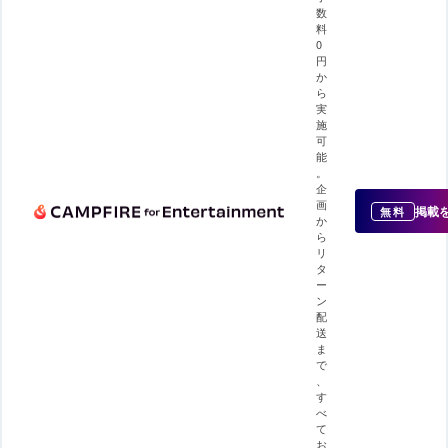
数
料
0
円
か
ら
実
施
可
能
。
企
画
掲載
無料
か
ら
リ
タ
ー
ン
配
送
ま
で
、
す
べ
て
お