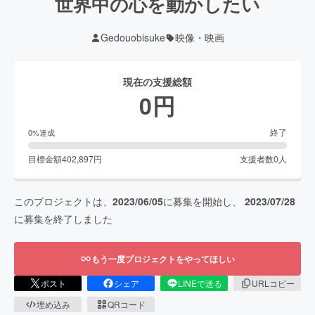
世界中の心を動かしたい
Gedouobisuke
映像・映画
現在の支援総額
0
円
終了
0
%達成
目標金額
402,897
円
支援者数
0
人
このプロジェクトは、
2023/06/05
に募集を開始し、
2023/07/28
に募集を終了しました
もう一度プロジェクトをやってほしい
ポスト
シェア
LINEで送る
URLコピー
埋め込み
QRコード