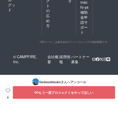
ク
タ
mac
グッ
ト
hi-ya
ド
の
補助
広
金申
め
請サ
方
ポー
ト
「QRコード」は株式会社デンソーウェーブの登録商標です。
© CAMPFIRE,
会社概
採用情
パートナー
Inc.
要
報
募集
Gedouobisuke
さんへアンコール
もう一度プロジェクトをやってほしい
6