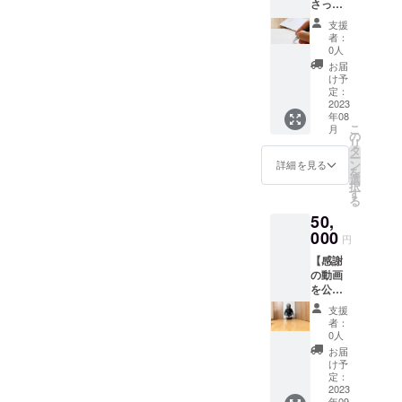
さった
動画内
方々に
でお名
支援
感謝の
前を呼
者：
気持ち
ばせて
0人
を込め
いただ
お届
てお礼
きます
け予
のメー
・動画
定：
ルを送
2023
と動画
年08
らせて
の間の
こ
月
いただ
アイ
の
リ
きま
キャッ
タ
ー
す】 皆
チのよ
ン
詳細を見る
を
様から
うな形
選
択
のご協
で呼ば
す
る
力のお
せてい
50,
かげで
ただく
僕はま
000
形とな
円
た動画
ります
【感謝
を出す
・時間
の動画
事がで
は3分程
を公開
きま
を目安
させて
す！ そ
としま
支援
頂きま
の事に
すが、
者：
す。】
対して
ご協力
0人
ご協力
僕から
頂いた
お届
くだ
のお礼
方の人
け予
さった
のメー
定：
数によ
方達に
2023
ルを送
り時間
年09