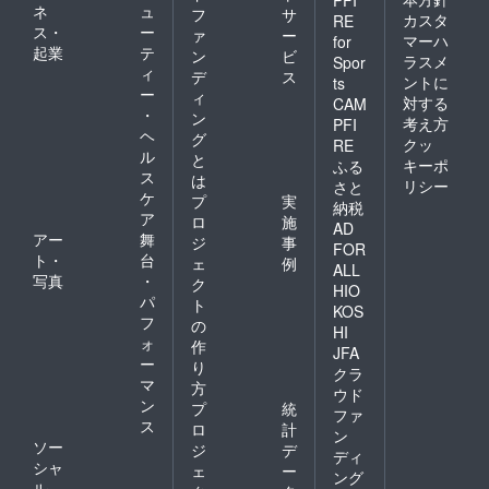
PFI
ネ
ュ
フ
サ
カスタ
RE
ス・
ー
ァ
ー
マーハ
for
起業
テ
ン
ビ
ラスメ
Spor
ィ
デ
ス
ントに
ts
ー
ィ
対する
CAM
・
ン
考え方
PFI
ヘ
グ
クッ
RE
ル
と
キーポ
ふる
ス
は
リシー
さと
ケ
プ
実
納税
ア
ロ
施
AD
アー
舞
ジ
事
FOR
ト・
台
ェ
例
ALL
写真
・
ク
HIO
パ
ト
KOS
フ
の
HI
ォ
作
JFA
ー
り
クラ
マ
方
ウド
ン
プ
統
ファ
ス
ロ
計
ン
ソー
ジ
デ
ディ
シャ
ェ
ー
ング
ル