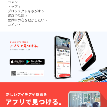
があり
コメント
ます。
トップ
>
その配
プロジェクトをさがす
>
信内容
SNSで話題
>
を先行
世界中の心を動かしたい
>
的にご
覧頂け
コメント
るとい
う形で
す。 月
によっ
て曜日
の数が
異なる
ので何
本出し
ますと
言う保
証はで
きかね
ます