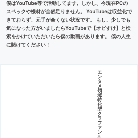
僕はYouTube等で活動してます。しかし、今現在PCの
スペックや機材が全然足りません。 YouTubeは収益化で
きておらず、元手が全くない状況です。 もし、少しでも
気になった方がいましたらYouTubeで【オビすけ】と検
索をかけていただいたら僕の動画があります。 僕の人生
に賭けてください！
エ
ン
タ
メ
領
域
特
化
型
ク
ラ
フ
ァ
ン
手