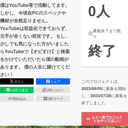
0
人
僕はYouTube等で活動してます。
まちづくり・地域活性化
しかし、今現在PCのスペックや
機材が全然足りません。
YouTubeは収益化できておらず、
CAMPFIRE for Social Good
CAMPFIRE Creation
募集終了まで残
元手が全くない状況です。 もし、
り
CAMPFIREふるさと納税
machi-ya
コミュニティ
終了
少しでも気になった方がいました
らYouTubeで【オビすけ】と検索
をかけていただいたら僕の動画が
あります。 僕の人生に賭けてくだ
さい！
このプロジェクトは、
ポスト
シェア
2023/06/05
に募集を開始
LINEで送る
URLコピー
し、
2023/07/28
に募集を
埋め込み
QRコード
終了しました
もう一度プロジェク
トをやってほしい