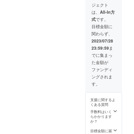
本気で
は禁止
ジェクト
応援し
です ※
てくだ
リクエ
は、
All-In方
さる方
ストは
式
です。
には動
公序良
画が出
俗に反
目標金額に
来次第
するも
関わらず、
URLを
のは禁
送りま
止です
2023/07/28
す！ ※
23:59:59
ま
メール
にて
でに集まっ
Twitter
た金額が
のアカ
ウント
ファンディ
をお送
ングされま
りしま
すので
す。
出来次
第ツ
イート
支援に関するよ
という
くある質問
形にな
る場合
手数料はいく
があり
らかかります
ます 期
か？
間は
2023年
目標金額に届