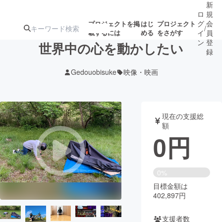
新
ロ
規
グ
会
プロジェクトを掲
はじ
プロジェクト
/
載するには
める
をさがす
イ
員
ン
登
世界中の心を動かしたい
録
Gedouobisuke
映像・映画
人気のプロ
注目のリ
注目の新着プロ
募集終了が近いプ
もうすぐ公開
ジェクト
ターン
ジェクト
ロジェクト
されます
現在の支援総
額
アート・写真
音楽
0
円
テクノロジー・ガジェット
ゲーム・サ
0%
目標金額は
映像・映画
書籍・雑誌
402,897円
ビジネス・起業
チャレンジ
支援者数