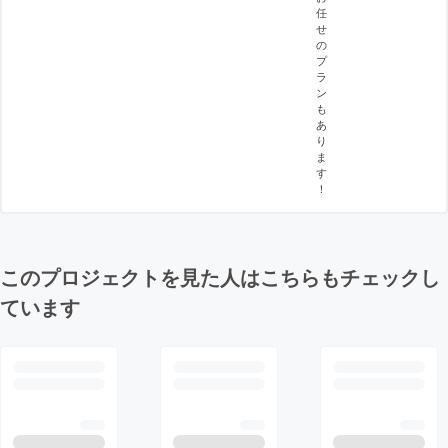
任
せ
の
プ
ラ
ン
も
あ
り
ま
す
！
このプロジェクトを見た人はこちらもチェックし
ています