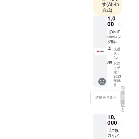
す
(All-in
方式)
1,0
00
円
【YouT
ubeロン
グ動画
の最後
支援
に支援
者：
してく
0人
ださっ
お届
た方々
け予
の名前
定：
を呼ば
2023
年08
せてい
こ
月
ただき
の
リ
ます】
タ
ー
ご協力
ン
詳細を見る
を
いただ
選
択
いた皆
す
る
様に感
10,
謝の気
持ちを
000
円
込めて
【ご協
YouTub
力くだ
eの通常