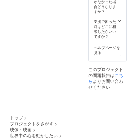
8月〜
かなかった場
2024年
合どうなりま
8月まで
すか？
となり
ます ※
支援で困った
Twitter
時はどこに相
アカウ
談したらいい
ントに
ですか？
関して
はもち
ヘルプページを
ろん区
見る
別させ
て頂き
ます。
このプロジェクト
配信数
の問題報告は
こち
に関し
まして
ら
よりお問い合わ
は
せください
YouTub
eのリン
クが
貼って
ある箇
所上部
トップ
>
にいつ
プロジェクトをさがす
>
更新さ
映像・映画
>
れるか
の記載
世界中の心を動かしたい
>