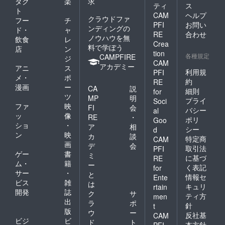
ダク
楽
求
ティ
ス
ト
CAM
ヘルプ
クラウドファ
フー
チ
PFI
お問い
ンディングの
ド・
ャ
RE
合わせ
ノウハウを無
飲食
レ
Crea
料で学ぼう
店
ン
tion
各種規定
CAMPFIRE
ジ
CAM
アカデミー
アニ
ス
利用規
PFI
メ・
ポ
約
RE
漫画
ー
CA
説
細則
for
ツ
MP
明
プライ
Soci
ファ
映
FI
会
バシー
al
ッ
像
RE
・
ポリ
Goo
ショ
・
ア
相
シー
d
ン
映
カ
談
特定商
CAM
画
デ
会
取引法
PFI
ゲー
書
ミ
に基づ
RE
ム・
籍
ー
く表記
for
サー
・
と
情報セ
Ente
ビス
雑
は
キュリ
rtain
開発
誌
ク
サ
ティ方
men
出
ラ
ポ
針
t
版
ウ
ー
反社基
CAM
ビジ
ビ
ド
ト
本方針