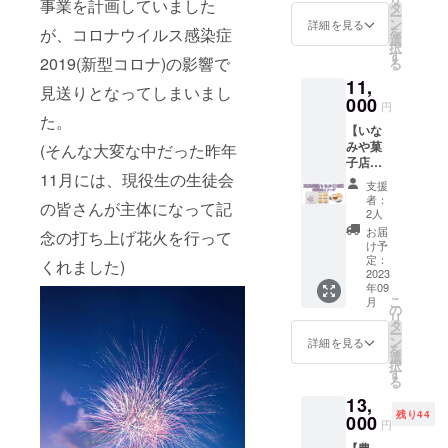
事業を計画していました
出陣で
連名で
タ
必ず希
ー
使用す
掲出し
ン
望する
詳細を見る
を
が、コロナウイルス感染症
る金魚
ます。
選
Ｔシャ
択
ねぷた
※ご支援
す
ツのサ
2019(新型コロナ)の影響で
る
と同じ
時、必
イズ
11,
デザイ
ず「備
(M、L、
見送りとなってしまいまし
ンのね
000
考」欄
XL)をお
円
ぷたを
に掲出
た。
選びく
【いな
お届け
を希望
ださ
みや菓
(そんな大変な中だった昨年
しま
するお
い。指
子店・
す。東
名前(本
定がな
11月には、現役生の生徒会
東奥義
奥義塾
名・団
い場
支援
塾もな
の校章
体名・
合、男
者：
の皆さんが主体になって記
か(12個
と同じ
ニック
2人
性はLサ
入り)】
紫基調
ネーム
イズ、
お届
念の打ち上げ花火を行って
弘前市
の特別
のいず
け予
女性は
で同窓
な金魚
定：
れか)を
くれました)
Mサイ
生が経
2023
ねぷた
お書き
ズを発
年09
営する
になり
くださ
送しま
こ
月
「いな
ます。
の
い。 (お
す。 ※
リ
みや菓
同窓会
タ
名前掲
懇親会
ー
子店」
幹事の
ン
載の詳
詳細を見る
は、8月
を
特製の
檜山が
選
細) ※い
1日夜の
択
粒あん
勤める
す
ずれも
ねぷた
る
もなか
弘前市
予定で
運行終
13,
を、今
の観光
す。 掲
了後、
残り44
回のク
000
施設・
載期
東奥義
円
ラウド
津軽藩
間：
塾ねぷ