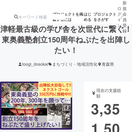
新
ロ
規
グ
会
プロジェクトを掲
はじ
プロジェクト
/
載するには
める
をさがす
イ
員
ン
登
津軽最古級の学び舎を次世代に繋ぐ！
録
東奥義塾創立150周年ねぷたを出陣し
たい！
人気のプロ
注目のリ
注目の新着プロ
募集終了が近いプ
もうすぐ公開
ジェクト
ターン
ジェクト
ロジェクト
されます
toogi_dosokai
まちづくり・地域活性化
青森県
アート・写真
音楽
現在の支援総
テクノロジー・ガジェット
ゲーム・サ
額
3,35
映像・映画
書籍・雑誌
1,50
ビジネス・起業
チャレンジ