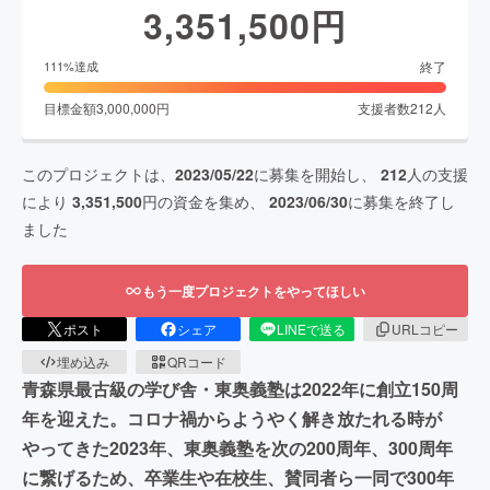
3,351,500
円
終了
111
%達成
目標金額
3,000,000
円
支援者数
212
人
このプロジェクトは、
2023/05/22
に募集を開始し、
212
人の支援
により
3,351,500
円の資金を集め、
2023/06/30
に募集を終了し
ました
もう一度プロジェクトをやってほしい
ポスト
シェア
LINEで送る
URLコピー
埋め込み
QRコード
青森県最古級の学び舎・東奥義塾は2022年に創立150周
年を迎えた。コロナ禍からようやく解き放たれる時が
やってきた2023年、東奥義塾を次の200周年、300周年
に繋げるため、卒業生や在校生、賛同者ら一同で300年