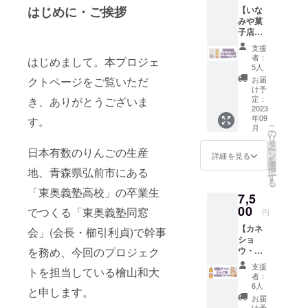
業・
数量：1
はじめに・ご挨拶
【いな
NINE
枚 素
みや菓
BLOCK
材：綿
子店・
STUDIO
100%
東奥義
(ナイン
サイ
支援
塾もな
ブロッ
ズ：長
者：
はじめまして。本プロジェ
か(6個
クスタ
さ90セ
5人
入り)】
ジオ)が
ンチ、
クトページをご覧いただ
お届
弘前市
制作し
幅34セ
け予
で同窓
ます。
定：
き、ありがとうございま
ンチ デ
生が経
2023
※オプ
ザイ
年09
す。
営する
ション
ン：東
こ
月
「いな
にて、
の
奥義塾
リ
みや菓
必ず希
タ
の校章
ー
日本有数のりんごの生産
子店」
望のサ
ン
と学校
詳細を見る
を
特製の
イズ
選
名を表
地、青森県弘前市にある
択
粒あん
(M、L、
す
示 カ
る
もなか
XL)をお
ラー：1
「東奥義塾高校」の卒業生
7,5
を、今
選びく
色プリ
回のク
00
ださ
でつくる「東奥義塾同窓
ント(紫
円
ラウド
い。指
色)
【カネ
ファン
会」(会長・櫛引利貞)で幹事
定がな
ショ
ディン
い場
を務め、今回のプロジェク
ウ・東
グのた
合、男
奥義塾
めに用
性はLサ
支援
トを担当している檜山和大
ラベル
意した
イズ、
者：
りんご
特別な
女性は
6人
と申します。
酢】 弘
パッ
Mサイ
お届
前市の
ケージ
け予