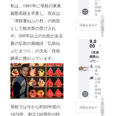
ズを発
「カネ
に入れ
定：
送しま
私は、1991年に母校の東奥
ショ
2023
てお届
す。 (商
年09
ウ」の
けしま
義塾高校を卒業し、現在は
品詳細)
こ
月
看板商
す。北
の
商品
リ
品で、
「津軽藩ねぷた村」の助役
海道産
タ
ジャン
ー
美容と
の大粒
ン
ル：T
詳細を見る
を
として観光客の受け入れ
健康を
小豆を
選
シャツ
択
応援す
使用
す
数量：1
や、300年以上の伝統がある
る
るりん
し、甘
枚 素
9,0
ご酢
さを控
材：ポ
夏の弘前の風物詩「弘前ね
を、東
00
えた粒
リエス
円
奥義塾
あん
テル
ぷたまつり」の文化・技術
【東奥
創立150
を、校
100%
義塾ね
周年を
継承に携わっています。
章をか
サイ
ぷたの
祝う特
たどっ
ズ：
アクリ
別なラ
た種に
M、L、
支援
ルスタ
ベルで
合わせ
XL デザ
者：
ンド】
装飾し
ていま
5人
イン：
東奥義
てお届
す。 ※
東奥義
お届
塾創立
けしま
食品表
け予
塾の校
150周年
す。カ
定：
示に係
章と学
ねぷた
2023
ネショ
る情
校名を
年09
の写真
ウの社
報：画
表示 カ
こ
月
を印刷
長・櫛
の
像とし
ラー：1
リ
したア
引利貞
タ
て添
色プリ
ー
母校では今から約50年前の
クリル
は東奥
ン
付。賞
詳細を見る
ント(紫
を
スタン
義塾の
選
味期限
色)
択
1972年、創立100周年の時
ドで
卒業生
す
は、製