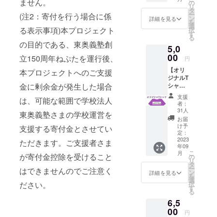
ません。
塾創立
の
リ
150周年
タ
ー
(注2：寄付を行う場合に係
ねぷた
ン
詳細を見る
を
のロゴ
選
る表示事項)本プロジェクト
択
をデザ
す
る
インし
の目的である、東奥義塾創
5,0
た手ぬ
ぐいを
00
立150周年ねぷたを運行後、
円
一つ、
【オリ
お届け
本プロジェクトへのご支援
ジナルT
いたし
金に剰余金が発生した場合
シャ
ます。
ツ】 東
弘前市
支援
は、可能な範囲で学校法人
奥義塾
で同窓
者：
創立150
生が経
31人
東奥義塾さまの学校運営を
周年ね
営する
お届
ぷたの
アパレ
け予
支援する寄付金とさせてい
ロゴを
ル業・
定：
デザイ
2023
東北企
ただきます。ご支援者さま
年09
ンしたT
業服社
こ
月
シャツ
が寄付金控除を受けること
製にな
の
リ
を1着、
りま
タ
ー
はできませんのでご注意く
お届け
す。 (商
ン
詳細を見る
を
いたし
品詳細)
選
ださい。
択
ます。
商品
す
る
弘前市
ジャン
6,5
のデザ
ル：手
イン
00
ぬぐい
円