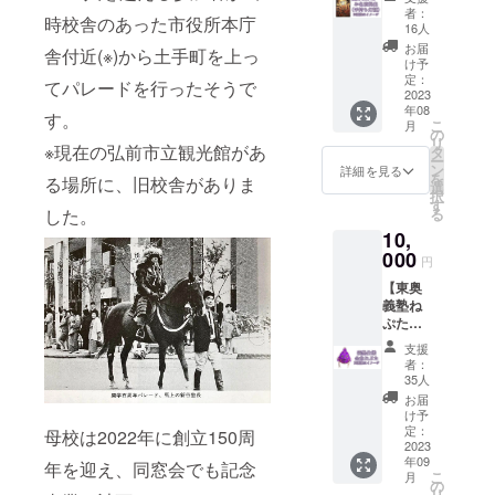
出・手
欠かせ
ル：卓
者：
時校舎のあった市役所本庁
持ち灯
ない手
上スタ
16人
籠】
ぬぐい
ンド 数
お届
舎付近(※)から土手町を上っ
2023年
とTシャ
量：1個
け予
8月の弘
ツも事
定：
素材：
てパレードを行ったそうで
前ねぷ
2023
前にお
アクリ
年08
たまつ
送りす
す。
ル サイ
こ
月
りに出
るほ
の
ズ：縦
リ
陣す
※現在の弘前市立観光館があ
か、運
タ
10セン
ー
る、東
行後に
ン
チ、横
詳細を見る
を
る場所に、旧校舎がありま
奥義塾
開く懇
選
14.8セ
択
創立150
親会に
す
ンチ デ
した。
る
周年ね
も参加
ザイ
10,
ぷたの
できま
ン：東
隊列に
000
す。 ※8
奥義塾
円
お名前
月1日に
150周年
【東奥
を掲出
出陣し
ねぷた
義塾ね
しま
ます。
の写真
ぷたで
す。こ
当日参
を配置
使用す
のコー
加でき
カ
支援
る金魚
スで
る場合
ラー：
者：
ねぷた
は、扇
のみお
35人
フルカ
(レプリ
ねぷた
申し込
ラー印
お届
カ)】 東
を先導
みくだ
け予
刷
奥義塾
する
定：
さい。
母校は2022年に創立150周
創立150
2023
「手持
※オプ
年09
周年ね
年を迎え、同窓会でも記念
ち灯
ション
こ
月
ぷたの
籠」に
の
にて、
リ