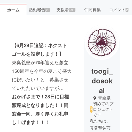
活動報告
支援者
仲間募集
コメント
ホーム
29
99+
2
【6月29日追記：ネクスト
ゴールを設定します！】
東奥義塾が昨年迎えた創立
toogi_
150周年を今年の夏こそ盛大
dosok
に祝いたい！と、募集させ
ていただいていますが…
ai
おかげさまで！28日に目標
青森県
初めてのプ
額達成となりました！！同
ロジェクト
窓会一同、厚く厚くお礼申
です
私たちは、
し上げます！！！
青森県弘前