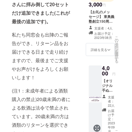
3,000
さんに拝み倒して20セット
円
【お礼のメッ
だけ追加できました(これが
セージ】 東奥義
最後の追加です
)。
塾創立150周年
ねぷたの出陣に
支援者：4人
ご賛同いただい
お届け予定：
私たち同窓会も出陣のご報
たお礼として、
こ
2023年08月
の
「同窓会より心
リ
告ができ、リターン品をお
タ
からの感謝の気
ー
ン
持ち」と「運行
詳細を見る
届けできる日まで走り続け
を
選
の様子を記録し
択
す
た写真」をメッ
ますので、最後までご支援
る
セージにまと
4,0
やお声がけをよろしくお願
め、電子メール
00
でお届けいたし
円
いします！
ます。
【オリ
ジナル
(注1：未成年者による酒類
手ぬぐ
い】 盛
支援
購入の禁止)20歳未満の者に
夏のね
者：
ぷた運
22人
よる飲酒は法令で禁止され
行に欠
お届
かせな
け予
ています。20歳未満の方は
い手ぬ
定：
ぐい。
2023
酒類のリターンを選択でき
年09
東奥義
こ
月