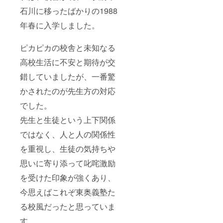
信販売
石川に移ったばかりの1988
含む)を
有する
年春に入学しました。
柳田商
店(弘前
市、免
ピカピカの校舎と未知なる
許番
号：
高校生活に不安と期待が交
05503-
026号)
錯していましたが、一番驚
から直
かされたのが先生方の対応
送しま
す。
でした。
先生と生徒という上下関係
ではなく、人と人の関係性
を重視し、生徒の気持ちや
思いに寄り添って叱咤激励
を受けた印象が強くあり、
今思えばこれぞ東奥義塾た
る校風だったと思っていま
す。