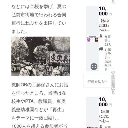
る
す。ハ
で、現
造日か
などには全校を挙げ、夏の
10,
ガキほ
在同窓
ら20日
どのサ
000
会会長
間で
弘前市街地で行われる合同
円
イズ
を務め
す。
【ねぷ
で、特
ていま
運行にねぷたを出陣してい
た運行
別なね
す。 ※
への参
ました。
ぷたを
食品表
加権(手
存在感
示に係
支援
ぬぐ
たっぷ
る情
者：
い・T
りに飾
報：画
23人
シャ
れま
像とし
お届
ツ・懇
す。弘
て添
け予
親会の
前市で
定：
付。賞
参加権
2023
同窓生
味期限
年07
付き)】
が経営
は、常
こ
月
あなた
する印
の
温保存
リ
も東奥
刷業・
タ
で製造
ー
義塾創
アサヒ
ン
から2年
詳細を見る
を
教師OBの工藤保さんにお話
立150周
印刷製
選
です。
択
年ねぷ
になり
す
を伺ったところ、当時は在
る
たに一
ます。
10,
緒に出
※画像は
校生やPTA、教職員、東奥
陣して
000
イメー
円
楽しみ
ジで
義塾幼稚園などが「再生」
【出陣
ません
す。 (商
ねぷた
か？
をテーマに一致団結し、
品詳細)
へお名
ねぷた
商品
1000人を超える参加者が当
前掲
出陣に
ジャン
支援