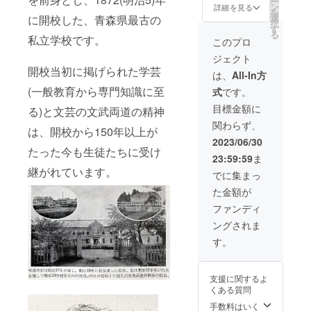
ー
(好評に
よりも
ン
ネーム
詳細を見る
法令で
を
より、
お得に
選
に開校した、青森県最古の
のいず
禁止さ
択
先に完
なりま
す
れか)を
れてい
る
売した
私立学校です。
す。
お書き
このプロ
ます。
リター
※20歳未
くださ
20歳未
ジェクト
ン
満の者
い。 (お
満の方
開校当初に掲げられた学芸
【「豊
による
名前掲
は、
All-In方
はこの
盃・義
飲酒は
載の詳
リター
(一般教育から専門知識に至
式
です。
塾ラベ
法令で
細) ※い
ンを選
ル」
禁止さ
ずれも
目標金額に
択でき
る)と文芸の文武両道の精神
「田
れてい
予定で
ませ
関わらず、
酒・義
ます。
す。 掲
は、開校から150年以上が
ん。 ※
塾ラベ
20歳未
載期
2023/06/30
この商
ル」
たった今も生徒たちに受け
満の方
間：
品は三
23:59:59
ま
セット
はこの
2023年
浦酒造
継がれています。
の購入
リター
7月中旬
でに集まっ
株式会
権利】
ンを選
～8月中
社およ
た金額が
と完全
択でき
旬 掲載
び西田
に同じ
ませ
内容：
ファンディ
酒造店
もので
ん。 ※
文字の
株式会
ングされま
す) 大好
この商
み 掲載
社が製
評につ
品は三
サイ
す。
造し、
き、酒
浦酒造
ズ：縦
酒類販
蔵さん
株式会
50セン
売業免
に拝み
社およ
チ×横45
許証(通
支援に関するよ
倒して
び西田
センチ
信販売
くある質問
追加提
酒造店
程度
含む)を
供決
株式会
手数料はいく
有する