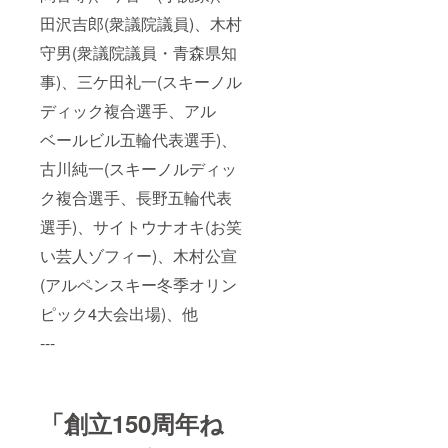
田沢吉郎(衆議院議員)、木村
守男(衆議院議員・青森県知
事)、三ケ田礼一(スキーノル
ディック複合選手、アル
ベールビル五輪代表選手)、
古川純一(スキーノルディッ
ク複合選手、長野五輪代表
選手)、サイトウナオキ(お笑
い芸人ゾフィー)、木村公宣
(アルペンスキー冬季オリン
ピック4大会出場)、他
---
「創立150周年ね