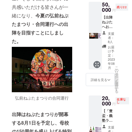
ん。 ※
50,
リター
生で
この商
共感いただける皆さんが一
残り22
ン
000
す。
品は三
円
【「豊
※20歳未
浦酒造
緒になり、
今夏の弘前ねぷ
【出陣
盃・義
満の者
株式会
ねぷた
塾ラベ
による
たまつり・合同運行への出
社が製
へお名
ル」
飲酒は
造し、
前掲
「田
陣を目指すことにしまし
法令で
酒類販
支援
出・前
酒・義
禁止さ
売業免
者：
た。
灯籠】
塾ラベ
れてい
8人
許証(通
2023年
ル」
ます。
信販売
お届
8月の弘
セット
20歳未
け予
含む)を
前ねぷ
の購入
定：
満の方
有する
たまつ
2023
権利】
はこの
柳田商
年08
りに出
(追加分
リター
店(弘前
こ
月
陣す
含む)と
の
ンを選
市、免
リ
る、東
完全に
タ
択でき
許番
ー
奥義塾
同じも
ン
ませ
詳細を見る
号：
を
創立150
のです)
選
ん。 ※
05503-
択
周年ね
大好評
す
この商
026号)
る
ぷたの
につ
品は株
から直
20,
隊列に
弘前ねぷたまつりの合同運行
き、再
式会社
送しま
在庫な
お名前
000
び酒蔵
し
西田酒
す。
円
を掲出
さんに
造店が
【「豊
しま
拝み倒
製造
出陣はねぷたまつりが開幕
盃・義
す。こ
して追
し、酒
塾ラベ
のコー
加提供
する8月1日を予定し、母校
類販売
ル」
スで
決
業免許
支援
「田
は、扇
の150周年を盛り上げる特別
定！
証(通信
者：