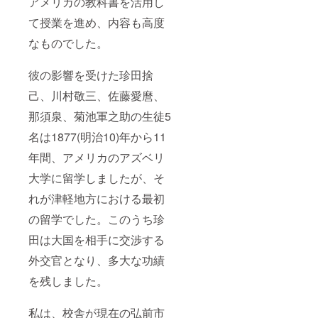
アメリカの教科書を活用し
満の者
による
て授業を進め、内容も高度
飲酒は
法令で
なものでした。
禁止さ
れてい
ます。
彼の影響を受けた珍田捨
20歳未
己、川村敬三、佐藤愛麿、
満の方
はこの
那須泉、菊池軍之助の生徒5
リター
ンを選
名は1877(明治10)年から11
択でき
ませ
年間、アメリカのアズベリ
ん。 ※
この商
大学に留学しましたが、そ
品は三
れが津軽地方における最初
浦酒造
株式会
の留学でした。このうち珍
社およ
び西田
田は大国を相手に交渉する
酒造店
株式会
外交官となり、多大な功績
社が製
造し、
を残しました。
酒類販
売業免
私は、校舎が現在の弘前市
許証(通