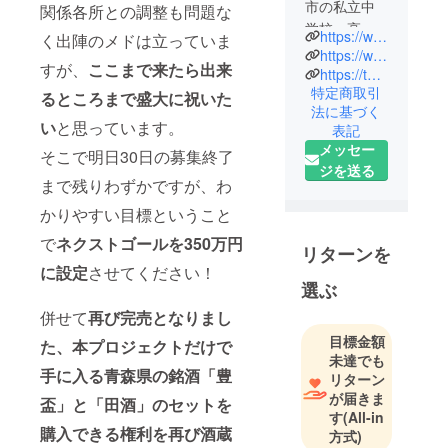
市の私立中
関係各所との調整も問題な
学校・高校
https://www.gijuku.ac.jp/hs/support/02.php
く出陣のメドは立っていま
で、青森県
https://www.facebook.com/groups/233387930417189/
すが、
ここまで来たら出来
最古の学校
https://tokyojukuyukai.jimdofree.com/
特定商取引
でもある
るところまで盛大に祝いた
法に基づく
「東奥義
い
と思っています。
表記
塾」の卒業
メッセー
そこで明日30日の募集終了
生でつくる
ジを送る
同窓会で
まで残りわずかですが、わ
す。県内外
かりやすい目標ということ
に22の同窓
で
ネクストゴールを350万円
会支部が創
リターンを
設されてお
に設定
させてください！
選ぶ
り、同窓生
一丸で母校
併せて
再び完売となりまし
を支援すべ
目標金額
た、本プロジェクトだけで
く活動して
未達でも
手に入る青森県の銘酒「豊
リターン
います。
が届きま
盃」と「田酒」のセットを
す
(All-in
購入できる権利を再び酒蔵
方式)