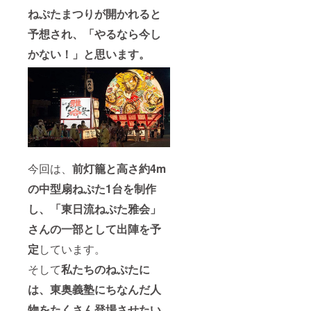
ねぷたまつりが開かれると
予想され、「やるなら今し
かない！」と思います。
今回は、
前灯籠と高さ約4m
の中型扇ねぷた1台を制作
し、「東日流ねぷた雅会」
さんの一部として出陣を予
定
しています。
そして
私たちのねぷたに
は、東奥義塾にちなんだ人
物をたくさん登場させたい