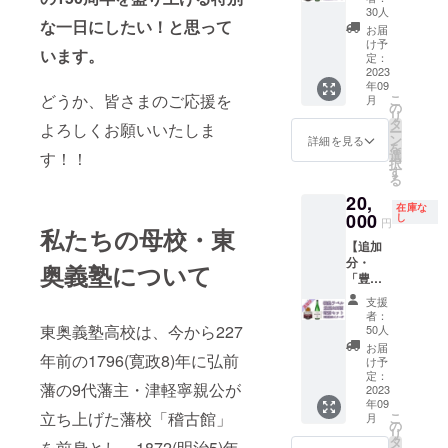
酒・義
ねぷた
青森県
30人
販売含
な一日にしたい！と思って
塾ラベ
を先導
を代表
む)を有
お届
ル」
する
する2つ
け予
する柳
います。
セット
「前灯
定：
の銘酒
田商店
の購入
2023
籠」に
「豊
(弘前
年09
権利】
連名で
盃」と
市、免
どうか、皆さまのご応援を
こ
月
青森県
掲出
の
「田
許番
リ
を代表
し、
タ
酒」の
号：
よろしくお願いいたしま
ー
する2つ
「手持
ン
セット
詳細を見る
05503-
を
の銘酒
ち灯
選
す！！
が、東
026号)
択
「豊
籠」
す
奥義塾
から直
る
盃」と
コース
創立150
送しま
20,
「田
より大
周年を
す。
在庫な
酒」の
000
きなサ
し
記念し
円
私たちの母校・東
セット
イズで
て初め
【追加
が、東
掲出し
て実
分・
奥義塾
ます。
奥義塾について
現！
「豊
創立150
※ご支援
別々に
盃・義
周年を
時、必
購入い
支援
塾ラベ
記念し
ず「備
ただく
者：
ル」
て初め
東奥義塾高校は、今から227
考」欄
50人
よりも
「田
て実現
に掲出
お得に
お届
年前の1796(寛政8)年に弘前
酒・義
しま
を希望
け予
なりま
塾ラベ
す！ま
定：
するお
す。
藩の9代藩主・津軽寧親公が
ル」
2023
た、
名前(本
※20歳未
年09
セット
別々に
名・団
満の者
立ち上げた藩校「稽古館」
こ
月
の購入
購入い
の
体名・
による
リ
権利】
ただく
タ
ニック
飲酒は
を前身とし、1872(明治5)年