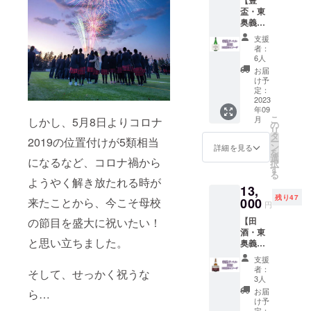
【豊
ファン
ねぷた
2023年
た小屋
盃・東
ディン
村で制
7月中旬
(弘前市
奥義塾
グのた
作しま
～8月中
元寺町
ラベル
めに用
す。 ※
旬 掲載
付近)で
支援
の購入
意した
写真は
内容：
者：
行いま
権利】
特別な
イメー
6人
文字の
す。参
弘前市
パッ
ジ。色
み 掲載
お届
加費は
の銘酒
ケージ
味や細
け予
サイ
無料で
で、青
に入れ
定：
かい模
ズ：縦
すが、
森県を
2023
てお届
様など
20セン
交通費
年09
代表す
けしま
は実物
チ×横10
や滞在
こ
月
しかし、5月8日よりコロナ
る日本
す。北
の
と異な
センチ
費など
リ
酒の一
海道産
タ
りま
程度
につい
2019の位置付けが5類相当
ー
つ「豊
の大粒
ン
す。 (商
詳細を見る
ては自
を
盃」
小豆を
選
品詳細)
になるなど、コロナ禍から
己負担
択
を、東
使用
す
商品
となり
る
奥義塾
し、甘
ジャン
ようやく解き放たれる時が
ます。
13,
創立150
さを控
ル：金
残り47
周年を
000
来たことから、今こそ母校
えた粒
魚ねぷ
円
祝う特
あん
た 数
【田
の節目を盛大に祝いたい！
別なラ
を、校
量：1つ
酒・東
ベルで
章をか
素材：
と思い立ちました。
奥義塾
装飾し
たどっ
和紙、
ラベル
てお届
た種に
厚紙、
支援
の購入
けしま
合わせ
竹 サイ
者：
そして、せっかく祝うな
権利】
す。720
ていま
3人
ズ：直
青森市
ミリ
す。 ※
径12cm
お届
ら…
の銘酒
リット
食品表
け予
デザイ
で、青
定：