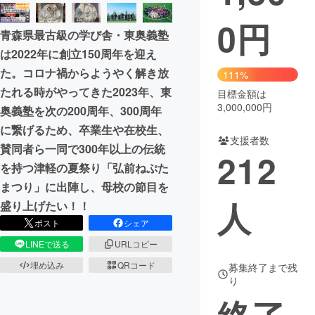
0
円
まちづくり・地域活性化
青森県最古級の学び舎・東奥義塾
は2022年に創立150周年を迎え
CAMPFIRE for Social Good
CAMPFIRE Creation
た。コロナ禍からようやく解き放
111%
CAMPFIREふるさと納税
machi-ya
コミュニティ
たれる時がやってきた2023年、東
目標金額は
3,000,000円
奥義塾を次の200周年、300周年
に繋げるため、卒業生や在校生、
支援者数
賛同者ら一同で300年以上の伝統
212
を持つ津軽の夏祭り「弘前ねぷた
まつり」に出陣し、母校の節目を
人
盛り上げたい！！
ポスト
シェア
LINEで送る
URLコピー
埋め込み
QRコード
募集終了まで残
り