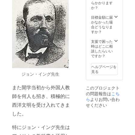
定！
社が製
らかかります
柳田商
青森県
造し、
か？
店(弘前
を代表
酒類販
市、免
する2つ
売業免
目標金額に届
許番
の銘酒
許証(通
かなかった場
号：
「豊
信販売
合どうなりま
05503-
盃」と
含む)を
すか？
026号)
「田
有する
から直
酒」の
柳田商
支援で困った
送しま
セット
店(弘前
時はどこに相
す。
が、東
市、免
談したらいい
奥義塾
許番
ですか？
創立150
号：
周年を
05503-
ヘルプページを
記念し
026号)
見る
ジョン・イング先生
て初め
から直
て実現
送しま
しま
す。
また開学当初から外国人教
このプロジェクト
す！ま
の問題報告は
こち
た、
師を何人も招き、積極的に
別々に
ら
よりお問い合わ
購入い
西洋文明を受け入れてきま
せください
ただく
した。
よりも
お得に
なりま
特にジョン・イング先生は
す。
※20歳未